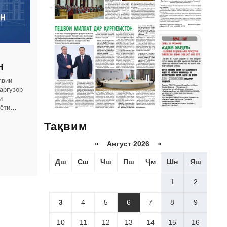
Н
явии
аргузор
и
иёти
явии
Тақвим
«
Август 2026 »
Дш
Сш
Чш
Пш
Ҷм
Шн
Яш
1
2
3
4
5
6
7
8
9
10
11
12
13
14
15
16