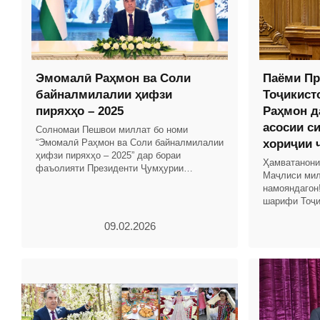
Эмомалӣ Раҳмон ва Соли
Паёми Пр
байналмилалии ҳифзи
Тоҷикист
пиряхҳо – 2025
Раҳмон д
асосии с
Солномаи Пешвои миллат бо номи
“Эмомалӣ Раҳмон ва Соли байналмилалии
хориҷии 
ҳифзи пиряхҳо – 2025” дар бораи
Ҳамватанони
фаъолияти Президенти Ҷумҳурии
Маҷлиси мил
Тоҷикистон ва Ҳукумати кишвар бо
намояндагон
таҳлили рушди иқтисоди миллӣ омода
шарифи Тоҷи
соҳибистиқл
09.02.2026
назаррас ва