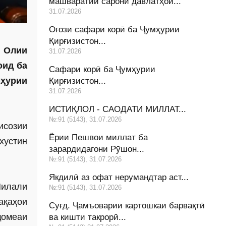
машваратии сарони давлатҳои...
31.07.2026
Оғози сафари корӣ ба Ҷумҳурии
Қирғизистон...
и Олии
31.07.2026
оид ба
Сафари корӣ ба Ҷумҳурии
мҳурии
Қирғизистон...
31.07.2026
ИСТИҚЛОЛ - САОДАТИ МИЛЛАТ...
№:91 (5143), 31.07.2026
исозии
Ёрии Пешвои миллат ба
хустин
зарардидагони Рӯшон...
№:91 (5143), 31.07.2026
Якдилӣ аз офат нерумандтар аст...
Милали
№:91 (5143), 31.07.2026
ақаҳои
Суғд. Ҷамъоварии картошкаи барвақтӣ
ҷомеаи
ва кишти такрорӣ...