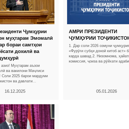
езиденти Ҷумҳурии
АМРИ ПРЕЗИДЕНТИ
он муҳтарам Эмомалӣ
ҶУМҲУРИИ ТОҶИКИСТО
ар бораи самтҳои
1. Дар соли 2026 озмуни ҷумҳури
иёсати дохилӣ ва
«Фурӯғи субҳи доноӣ китоб аст» б
карда шавад.2. Низомнома, ҳайат
ҷумҳурӣ
комиссия, ҷоиза ва рӯйхати адаб
 азиз! Муҳтарам аъзои
тавсияшавандаи озмуни ҷумҳури
лӣ ва вакилони Маҷлиси
«Фурӯғи субҳи доноӣ
! Соли 2025 барои мардуми
кистон ва давлати
оли тоҷикон бо дастовардҳои
16.12.2025
05.01.2026
 рӯйдодҳои