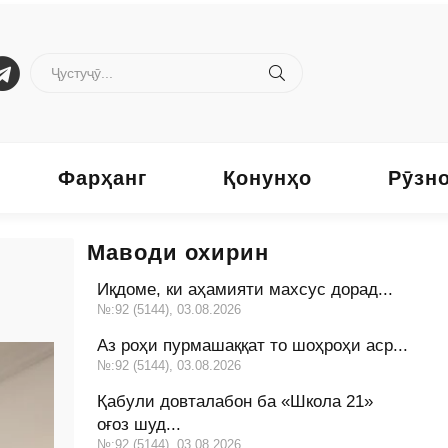
Фарҳанг
Қонунҳо
Рӯзн
Маводи охирин
Иқдоме, ки аҳамияти махсус дорад...
№:92 (5144), 03.08.2026
Аз роҳи пурмашаққат то шоҳроҳи аср...
№:92 (5144), 03.08.2026
Қабули довталабон ба «Школа 21»
оғоз шуд...
№:92 (5144), 03.08.2026