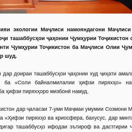
сияи экологии Маҷлиси намояндагони Маҷлис
арҷи ташаббусҳои ҷаҳонии Ҷумҳурии Тоҷикистон 
нти Ҷумҳурии Тоҷикис
тон ба Маҷлиси Олии Ҷу
ор шуд.
н дар доираи ташаббусҳои ҷаҳонии худ ҷиҳати амал
 ба «Соли байналмилалии ҳифзи пиряхҳо» на
а ҳифзи пиряхҳоро мизбонӣ намуд.
кис­тон дар ҷаласаи 7-уми Маҷмаи умумии Созмони 
а «Ҳифзи ­пиряхҳо ва криосфера, бахусус, дар минт
 дигар ташаббусҳо ифодаи эътироф ва дастгирии 