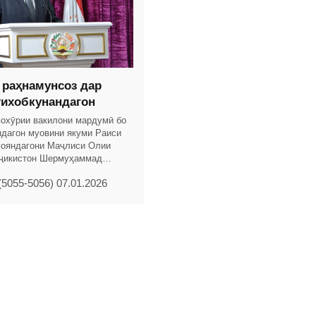
 раҳнамунсоз дар
тихобкунандагон
вохӯрии вакилони мардумӣ бо
ндагон муовини якуми Раиси
ояндагони Маҷлиси Олии
ҷикис­тон Шермуҳаммад
илони Маҷлиси намояндагон
(5055-5056) 07.01.2026
азода