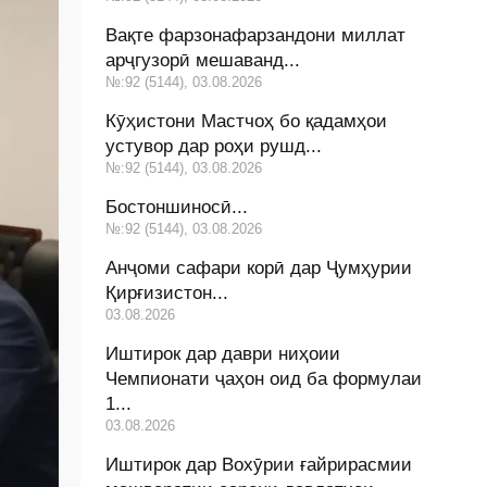
Вақте фарзонафарзандони миллат
арҷгузорӣ мешаванд...
№:92 (5144), 03.08.2026
Кӯҳистони Мастчоҳ бо қадамҳои
устувор дар роҳи рушд...
№:92 (5144), 03.08.2026
Бостоншиносӣ...
№:92 (5144), 03.08.2026
Анҷоми сафари корӣ дар Ҷумҳурии
Қирғизистон...
03.08.2026
Иштирок дар даври ниҳоии
Чемпионати ҷаҳон оид ба формулаи
1...
03.08.2026
Иштирок дар Вохӯрии ғайрирасмии