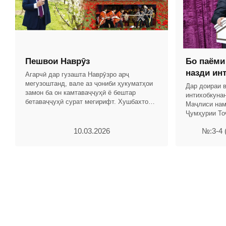
Пешвои Наврӯз
Бо паёми
назди ин
Агарчӣ дар гузашта Наврӯзро арҷ
мегузоштанд, вале аз ҷониби ҳукуматҳои
Дар доираи 
замон ба он камтаваҷҷуҳӣ ё бештар
интихобкуна
бетаваҷҷуҳӣ сурат мегирифт. Хушбахтона,
Маҷлиси нам
дар замони Истиқлоли давлатии Ҷумҳурии
Ҷумҳурии То
Тоҷикистон бо
Шоҳиён, вак
10.03.2026
№:3-4 
Фарзона Хоҷ