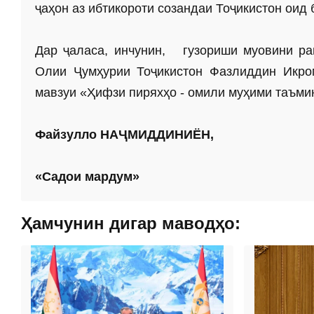
ҷаҳон аз ибтикороти созандаи Тоҷикистон оид
Дар ҷаласа, инчунин, гузориши муовини ра
Олии Ҷумҳурии Тоҷикистон Фазлиддин Икро
мавзуи «Ҳифзи пиряхҳо - омили муҳими таъми
Файзулло НАҶМИДДИНИЁН,
«Садои мардум»
Ҳамчунин дигар маводҳо: