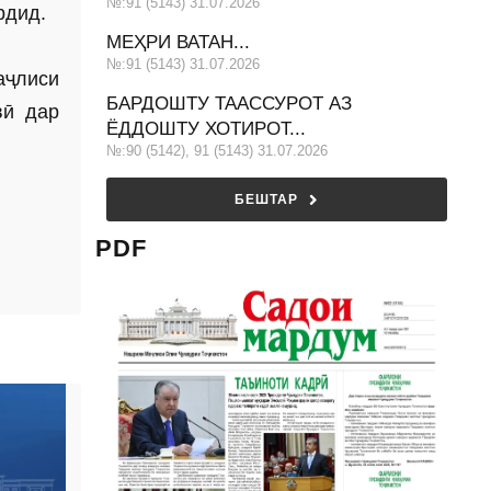
№:91 (5143) 31.07.2026
рдид.
МЕҲРИ ВАТАН...
№:91 (5143) 31.07.2026
аҷлиси
БАРДОШТУ ТААССУРОТ АЗ
вӣ дар
ЁДДОШТУ ХОТИРОТ...
№:90 (5142), 91 (5143) 31.07.2026
БЕШТАР
PDF