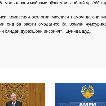
 ба масъалаҳои мубрами рӯзномаи глобалӣ арзёбӣ га
иси Комиссияи экологии Маҷлиси намояндагони М
мӣ оид ба рафти омодагиҳо ба Озмуни ҷумҳурия
ни ояндаи дурахшони инсоният» шунида шуд.