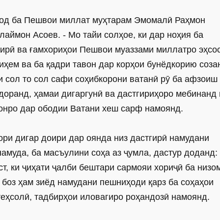
бод ба Пешвои миллат муҳтарам ­Эмомалӣ ­Раҳмон
лаймон Асоев. - Мо тайи солҳое, ки дар ноҳия ба
гирӣ ва ғамхориҳои Пешвои муаззами миллатро эҳсо
иҳем ва ба қадри тавон дар корҳои бунёдкорию соза
и сол то сол сафи соҳибкорони ватанӣ рӯ ба афзоиш 
доранд, ҳамаи дигаргунӣ ва дастгириҳоро мебинанд 
онро дар ободии Ватани хеш сарф намоянд.
ри дигар доири дар оянда низ дастгирӣ намудани
намуда, ба масъулини соҳа аз ҷумла, дастур доданд:
ст, ки ҷиҳати ҷалби бештари сармояи хориҷӣ ба низо
а боз ҳам зиёд намудани пешниҳоди қарз ба соҳаҳои
теҳсолӣ, тадбирҳои иловагиро роҳандозӣ намоянд.