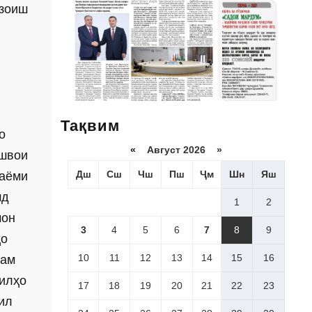
фзоиш
Тақвим
о
«
Август 2026 »
ешвои
Дш
Сш
Чш
Пш
Ҷм
Шн
Яш
Паёми
шд
1
2
мон
3
4
5
6
7
8
9
ҳо
10
11
12
13
14
15
16
рам
дилҳо
17
18
19
20
21
22
23
ил