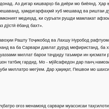
онад. Аз дигар кишварҳо ба диёри мо биёянд. Ҳар 
мешаванд, ҳамдигарфаҳмӣ хуб мешавад ва риштаи д
имконият медиҳад, ки суръати рушди мамлакат афзо
з дӯстӣ ёбанд бахт».
навоҳии Рашту Тоҷикобод ва Лахшу Нуробод рафтуо
нанд ва ба Сарвари давлат дуруд мефиристанд, ба 
уаззами миллат барои таҷдиду таъмири ин қисмати 
шон татбиқ гардид. Мо - мӯйсафедон дар панҷ намоз
уби миллатро мегӯем. Дар ҳақиқат, Пешвои мо шахс
суҳбатро оғоз менамояд сарвари муассисаи таҳсилоти