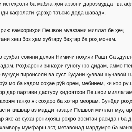
и истеҳсолӣ ба маблағҳои арзони дарозмуддат ва а
нди кафолати қарзҳо таъсис дода шавад».
гирию ғамхориҳои Пешвои муаззами миллат бе ҳеҷ
ни хеш боз ҳам хубтару беҳтар ба роҳ монем.
дар суҳбат сокини деҳаи Нимичи ноҳияи Рашт Саъдулл
 задам. Роҳбарони зинаҳои гуногунро дидам, аммо П
 вуҷуди пиронсолӣ ва суст будани қувваи шунавоӣ 
рӯз мо ба кадом соҳае рӯй орем, мебинем, ки кор ру
кор дар партави дастуру ҳидоятҳои Пешвои миллата
ҳоям танҳо як соҳаро ба хотир меорам. Бунёди роҳ
рдасти кишвар аз мадди назари Пешвои миллат муҳта
р яке аз суханрониҳояш роҳро воситаи расидан ба 
ту ҳамвору мумфарш аст, метавонад мардумро ба манз