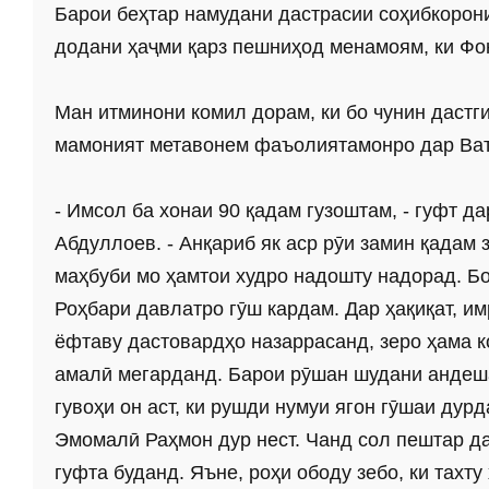
Барои беҳтар намудани даст­расии соҳибкорон
додани ҳаҷми қарз пешниҳод менамоям, ки Фо
Ман итминони комил дорам, ки бо чунин даст
мамоният метавонем фаъолиятамонро дар Вата
- Имсол ба хонаи 90 қадам гузоштам, - гуфт 
Абдуллоев. - Анқариб як аср рӯи замин қадам
маҳбуби мо ҳамтои худро надошту надорад. Бо
Роҳбари давлатро гӯш кардам. Дар ҳақиқат, им
ёфтаву дастовардҳо назаррасанд, зеро ҳама 
амалӣ мегарданд. Барои рӯшан шудани андеша
гувоҳи он аст, ки рушди нумуи ягон гӯшаи ду
Эмомалӣ Раҳмон дур нест. Чанд сол пештар да
гуфта буданд. Яъне, роҳи ободу зебо, ки тах