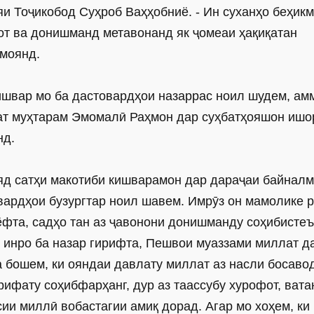
 Тоҷикобод Суҳроб Ваҳҳобниё. - Ин суханҳо беҳикм
от ва донишманд метавонанд як ҷомеаи ҳақиқатан
амоянд.
кишвар мо ба дастовардҳои назаррас ноил шудем, ам
лат муҳтарам Эмомалӣ Раҳмон дар суҳбатҳояшон ишо
нд.
яд сатҳи макотиби кишварамон дар дараҷаи байнал
овардҳои бузургтар ноил шавем. Имрӯз он мамолике р
ёфта, садҳо тан аз ҷавонони донишманду соҳибисте
 инро ба назар гирифта, Пешвои муаззами миллат д
 бошем, ки ояндаи давлату миллат аз насли босаво
ифату соҳибфарҳанг, дур аз таассубу хурофот, вата
ии миллӣ вобастагии амиқ дорад. Агар мо хоҳем, ки