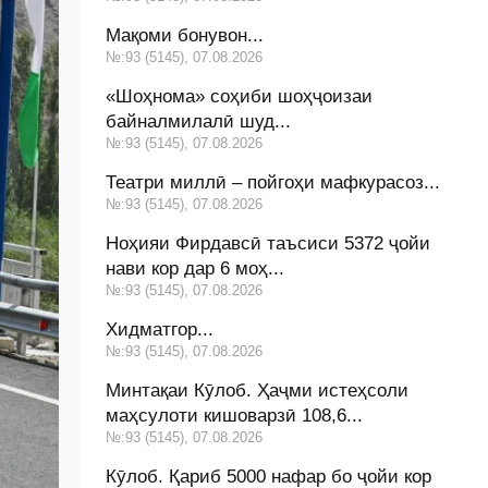
Мақоми бонувон...
№:93 (5145), 07.08.2026
«Шоҳнома» соҳиби шоҳҷоизаи
байналмилалӣ шуд...
№:93 (5145), 07.08.2026
Театри миллӣ – пойгоҳи мафкурасоз...
№:93 (5145), 07.08.2026
Ноҳияи Фирдавсӣ таъсиси 5372 ҷойи
нави кор дар 6 моҳ...
№:93 (5145), 07.08.2026
Хидматгор...
№:93 (5145), 07.08.2026
Минтақаи Кӯлоб. Ҳаҷми истеҳсоли
маҳсулоти кишоварзӣ 108,6...
№:93 (5145), 07.08.2026
Кӯлоб. Қариб 5000 нафар бо ҷойи кор