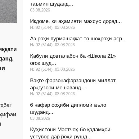
таъмин шуданд...
03.08.2026
Иқдоме, ки аҳамияти махсус дорад...
№:92 (5144), 03.08.2026
Аз роҳи пурмашаққат то шоҳроҳи аср...
№:92 (5144), 03.08.2026
иққати
Қабули довталабон ба «Школа 21»
данд.
оғоз шуд...
ни
№:92 (5144), 03.08.2026
Вақте фарзонафарзандони миллат
арҷгузорӣ мешаванд...
№:92 (5144), 03.08.2026
6 нафар соҳиби дипломи аъло
уҳбат
шуданд...
аҳифаи
03.08.2026
и
Кӯҳистони Мастчоҳ бо қадамҳои
устувор дар роҳи рушд...