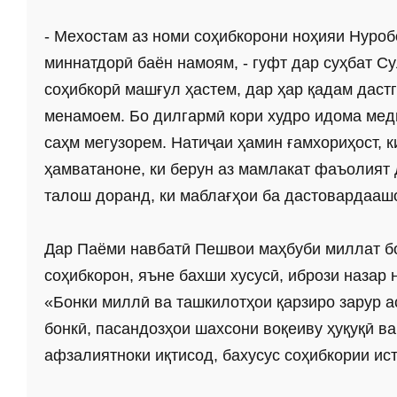
- Мехостам аз номи соҳибкорони ноҳияи Нуро
миннатдорӣ баён намоям, - гуфт дар суҳбат Су
соҳибкорӣ машғул ҳастем, дар ҳар қадам даст
менамоем. Бо дилгармӣ кори худро идома мед
саҳм мегузорем. Натиҷаи ҳамин ғамхориҳост, к
ҳамватаноне, ки берун аз мамлакат фаъолият 
талош доранд, ки маблағҳои ба дастовардааш
Дар Паёми навбатӣ Пешвои маҳбуби миллат бо
соҳибкорон, яъне бахши хусусӣ, ибрози назар 
«Бонки миллӣ ва ташкилотҳои қарзиро зарур а
бонкӣ, пасандозҳои шахсони воқеиву ҳуқуқӣ в
афзалиятноки иқтисод, бахусус соҳибкории ис