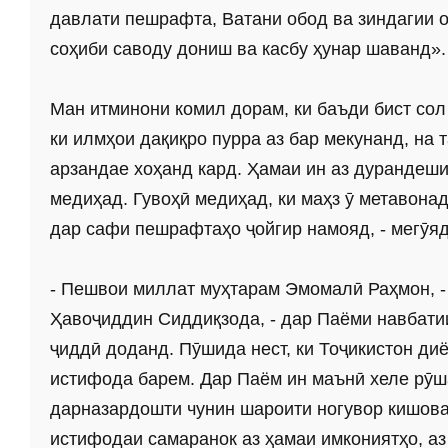
давлати пешрафта, Ватани обод ва зиндагии 
соҳиби саводу дониш ва касбу ҳунар шаванд».
Ман итминони комил дорам, ки баъди бист со
ки илмҳои дақиқро пурра аз бар мекунанд, на 
арзандае хоҳанд кард. Ҳамаи ин аз дурандеши
медиҳад. Гувоҳӣ медиҳад, ки маҳз ӯ метавона
дар сафи пешрафтаҳо ҷойгир намояд, - мегӯяд
- Пешвои миллат муҳтарам Эмомалӣ Раҳмон, -
Ҳавоҷиддин Сиддиқзода, - дар Паёми навбати
ҷиддӣ доданд. Пӯшида нест, ки Тоҷикистон диё
истифода барем. Дар Паём ин маънӣ хеле рӯша
дарназардошти чунин шароити ногувор кишова
истифодаи самаранок аз ҳамаи имкониятҳо, аз