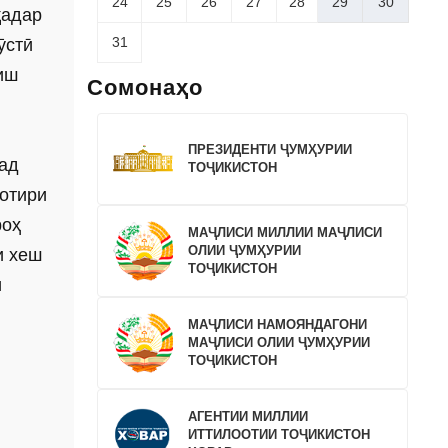
24
25
26
27
28
29
30
қадар
31
ӯстӣ
иш
Сомонаҳо
ПРЕЗИДЕНТИ ҶУМҲУРИИ
мад
ТОҶИКИСТОН
хотири
роҳ
МАҶЛИСИ МИЛЛИИ МАҶЛИСИ
ОЛИИ ҶУМҲУРИИ
и хеш
ТОҶИКИСТОН
и
МАҶЛИСИ НАМОЯНДАГОНИ
МАҶЛИСИ ОЛИИ ҶУМҲУРИИ
ТОҶИКИСТОН
АГЕНТИИ МИЛЛИИ
ИТТИЛООТИИ ТОҶИКИСТОН