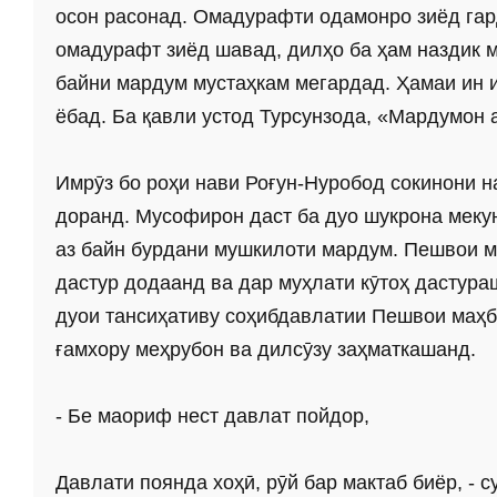
осон расонад. Омадурафти одамонро зиёд гард
омадурафт зиёд шавад, дилҳо ба ҳам наздик 
байни мардум мустаҳкам мегардад. Ҳамаи ин 
ёбад. Ба қавли устод Турсунзода, «Мардумон а
Имрӯз бо роҳи нави Роғун-Нуробод сокинони 
доранд. Мусофирон даст ба дуо шукрона меку
аз байн бурдани мушкилоти мардум. Пешвои м
дастур додаанд ва дар муҳлати кӯтоҳ дастура
дуои тансиҳативу соҳибдавлатии Пешвои маҳб
ғамхору меҳрубон ва дилсӯзу заҳматкашанд.
- Бе маориф нест давлат пойдор,
Давлати поянда хоҳӣ, рӯй бар мактаб биёр, - 