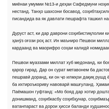
миёнаи умумии №13-и деҳаи Сафедмуни ноҳияи
нестанд. Танҳо шахсони босавод, соҳибтаҳсил
писандида ва як давлати пешрафта ташкил н
Дуруст аст, ки дар даврони соҳибистиқлолии 
ҳанӯз оғози роҳ аст. Ин маъниро Пешвои мил
кардаанд ва маорифро соҳаи калидӣ номидаа
Пешвои муаззами миллат хуб медонанд, ки бо
қарор гирад. Дар он сурат метавонем ба даст
пешравӣ доранд, ки он ҷо илмҳои дақиқ рушд 
ба ихтироъкориву навоварӣ машғуланд. Ҳамаи
Паёмашон гуфтанд: «Мо бояд дар хотир дошта
донишманд, соҳибкасбу соҳибҳунар, соҳибмаър
ватанпараст ва дорои ҳисси баланди худшинос