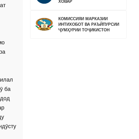
ХОВАР
ат
КОМИССИЯИ МАРКАЗИИ
ИНТИХОБОТ ВА РАЪЙПУРСИИ
ҶУМҲУРИИ ТОҶИКИСТОН
мо
ра
милал
ӯ ба
ъдод
ар
ду
ндӯсту