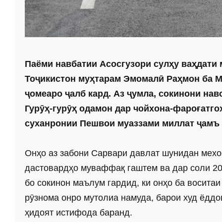
Паёми навбатии Асосгузори сулҳу ваҳдати
Тоҷикистон муҳтарам Эмомалӣ Раҳмон ба М
ҷомеаро ҷалб кард. Аз ҷумла, сокинони нав
Гурӯҳ-гурӯҳ одамон дар чойхона-фароғатго
суханронии Пешвои муаззами миллат ҷамъ
Онҳо аз забони Сарвари давлат шунидан мехо
дастовардҳо муваффақ гаштем ва дар соли 20
бо сокинон маълум гардид, ки онҳо ба восита
рӯзнома онро мутолиа намуда, барои худ ёддош
ҳидоят истифода баранд.