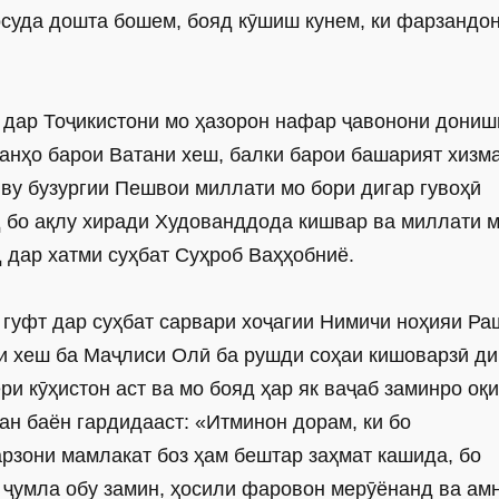
осуда дошта бошем, бояд кӯшиш кунем, ки фарзандо
л дар Тоҷикистони мо ҳазорон нафар ҷавонони дониш
танҳо барои Ватани хеш, балки барои башарият хизм
ву бузургии Пешвои миллати мо бори дигар гувоҳӣ
д бо ақлу хиради Худованддода кишвар ва миллати 
 дар хатми суҳбат Суҳроб Ваҳҳобниё.
 гуфт дар суҳбат сарвари хоҷагии Нимичи ноҳияи Ра
и хеш ба Маҷлиси Олӣ ба рушди соҳаи кишоварзӣ ди
ри кӯҳистон аст ва мо бояд ҳар як ваҷаб заминро оқ
н баён гардидааст: «Итминон дорам, ки бо
рзони мамлакат боз ҳам бештар заҳмат кашида, бо
 ҷумла обу замин, ҳосили фаровон мерӯёнанд ва ам