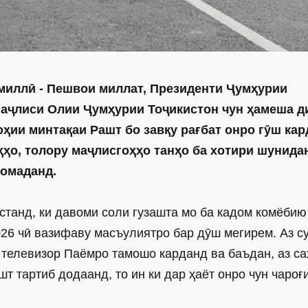
 миллӣ - Пешвои миллат, Президенти Ҷумҳурии
аҷлиси Олии Ҷумҳурии Тоҷикистон чун ҳамеша д
оҳии минтақаи Рашт бо завқу рағбат онро гӯш кар
ҳҳо, толору маҷлисгоҳҳо танҳо ба хотири шунида
 омаданд.
станд, ки давоми соли гузашта мо ба кадом комёбию
26 чӣ вазифаву масъулиятро бар дӯш мегирем. Аз с
и телевизор Паёмро тамошо карданд ва баъдан, аз с
т тартиб додаанд, то ин ки дар ҳаёт онро чун чароғ