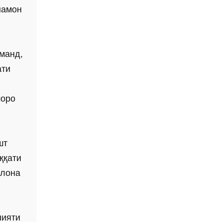
намон
манд,
ати
моро
шт
ққати
илона
нияти