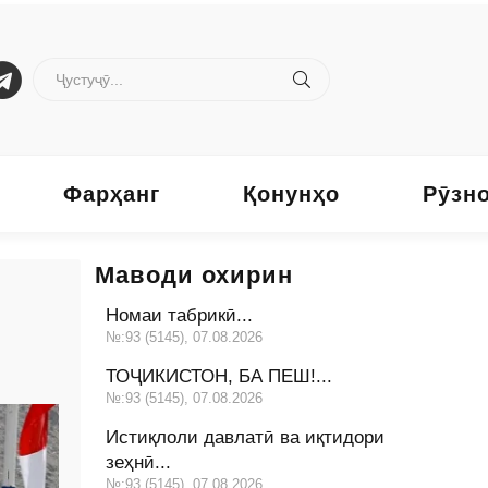
Фарҳанг
Қонунҳо
Рӯзн
Маводи охирин
Номаи табрикӣ...
№:93 (5145), 07.08.2026
ТОҶИКИСТОН, БА ПЕШ!...
№:93 (5145), 07.08.2026
Истиқлоли давлатӣ ва иқтидори
зеҳнӣ...
№:93 (5145), 07.08.2026