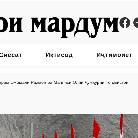
Сиёсат
Иқтисод
Иҷтимоиёт
тарам Эмомалӣ Раҳмон ба Маҷлиси Олии Ҷумҳурии Тоҷикистон