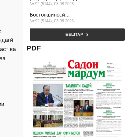
№:92 (5144), 03.08.2026
Бостоншиносӣ...
№:92 (5144), 03.08.2026
с
БЕШТАР
ндагӣ
PDF
аст ва
ва
ми