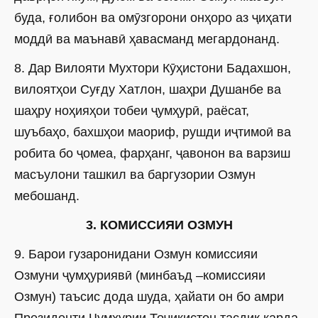
буда, ғолибон ва омӯзгорони онҳоро аз ҷиҳати
моддӣ ва маънавӣ ҳавасманд мегардонанд.
8. Дар Вилояти Мухтори Кӯҳистони Бадахшон,
вилоятҳои Суғду Хатлон, шаҳри Душанбе ва
шаҳру ноҳияҳои тобеи ҷумҳурӣ, раёсат,
шуъбаҳо, бахшҳои маориф, рушди иҷтимоӣ ва
робита бо ҷомеа, фарҳанг, ҷавонон ва варзиш
масъулони ташкил ва баргузории Озмун
мебошанд.
3. КОМИССИЯИ ОЗМУН
9. Барои гузаронидани Озмун комиссияи
Озмуни ҷумҳуриявӣ (минбаъд –комиссияи
Озмун) таъсис дода шуда, ҳайати он бо амри