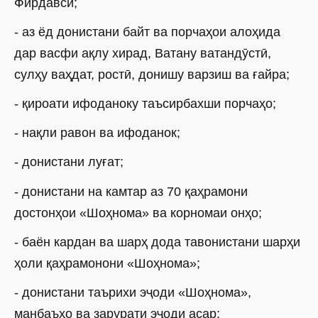
Фирдавсӣ;
- аз ёд донистани байт ва порчаҳои алоҳида
дар васфи ақлу хирад, Ватану ватандӯстӣ,
сулҳу ваҳдат, ростӣ, донишу варзиш ва ғайра;
- қироати ифоданоку таъсирбахши порчаҳо;
- нақли равон ва ифоданок;
- донистани луғат;
- донистани на камтар аз 70 қаҳрамони
достонҳои «Шоҳнома» ва корномаи онҳо;
- баён кардан ва шарҳ дода тавонистани шарҳи
ҳоли қаҳрамонони «Шоҳнома»;
- донистани таърихи эҷоди «Шоҳнома»,
манбаъҳо ва зарурати эҷоди асар;