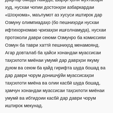
худ, нусхаи чопии достонҳои азбаркардаи
«Шоҳнома», маълумот аз хусуси иштирок дар
Озмуну олимпиадаҳо (бо пешниҳоди нусхаи
ифтихорномаю ҷоизаҳои ишғолнамуда), нусхаи
протоколи даври сеюми Озмунро ба комиссияи
Озмун ба таври хаттӣ пешниҳод менамоянд.
Агар довталаб ба ҳайси хонандаи муассисаи
таҳсилоти миёнаи умумӣ дар даврҳои якуму
дуюм ва сеюм ба қайд гирифта шуда бошад ва
дар даври чорум донишҷӯйи муассисаҳои
таҳсилоти миёна ва олии касбӣ шуда бошад,
ҳамчун хонандаи муассисаи таҳсилоти миёнаи
умумӣ ва ибтидоии касбӣ дар даври чорум
иштирок мекунад.