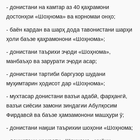
- донистани на камтар аз 40 қаҳрамони
достонҳои «Шоҳнома» ва корномаи онҳо;
- баён кардан ва шарҳ дода тавонистани шарҳи
ҳоли баъзе қаҳрамонони «Шоҳнома»;
- донистани таърихи эҷоди «Шоҳнома»,
манбаъҳо ва зарурати эҷоди асар;
- донистани тартиби баргузор шудани
муҳимтарин ҳодисот дар «Шоҳнома»;
- мухтасар донистани вазъи адабӣ, фарҳангӣ,
вазъи сиёсии замони зиндагии Абулқосим
Фирдавсӣ ва баъзе ҳамзамонони машҳури ӯ;
- донистани нақши таърихии шоҳони «Шоҳнома;