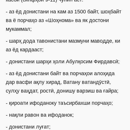
- аз ёд донистани на кам аз 1500 байт, шоҳбайт
ва ё порчаҳо аз «Шоҳнома» ва як достони
мукаммал;
- шарҳ дода тавонистани мазмуни маводде, ки
аз ёд кардааст;
- донистани шарҳи ҳоли Абулқосим Фирдавсӣ;
- аз ёд донистани байт ва порчаҳои алоҳида
дар васфи ақлу хирад, Ватану ватандӯстӣ,
сулҳу ваҳдат, ростӣ, донишу варзиш ва ғайра;
- қироати ифоданоку таъсирбахши порчаҳо;
- нақли равон ва ифоданок;
- донистани луғат;