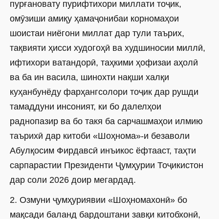
пурғановату пурифтихори миллати тоҷик,
омӯзиши амиқу ҳамаҷонибаи корномаҳои
шоистаи ниёгони миллат дар тули таърих,
тақвияти ҳисси худогоҳӣ ва худшиносии миллӣ,
ифтихори ватандорӣ, таҳкими ҳофизаи аҳолӣ
ва ба ин васила, шинохти нақши халқи
куҳанбунёду фарҳангсолори тоҷик дар рушди
тамаддуни инсоният, ки бо далелҳои
раднопазир ва бо такя ба сарчашмаҳои илмию
таърихӣ дар китоби «Шоҳнома»-и безаволи
Абулқосим Фирдавсӣ инъикос ёфтааст, таҳти
сарпарастии Президенти Ҷумҳурии Тоҷикистон
дар соли 2026 доир мегардад.
2. Озмуни ҷумҳуриявии «Шоҳномахонӣ» бо
мақсади баланд бардоштани завқи китобхонӣ,