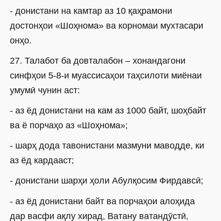
- донистани на камтар аз 10 қаҳрамони
достонҳои «Шоҳнома» ва корномаи мухтасари
онҳо.
27. Талабот ба довталабон – хонандагони
синфҳои 5-8-и муассисаҳои таҳсилоти миёнаи
умумӣ чунин аст:
- аз ёд донистани на кам аз 1000 байт, шоҳбайт
ва ё порчаҳо аз «Шоҳнома»;
- шарҳ дода тавонистани мазмуни маводде, ки
аз ёд кардааст;
- донистани шарҳи ҳоли Абулқосим Фирдавсӣ;
- аз ёд донистани байт ва порчаҳои алоҳида
дар васфи ақлу хирад, Ватану ватандӯстӣ,