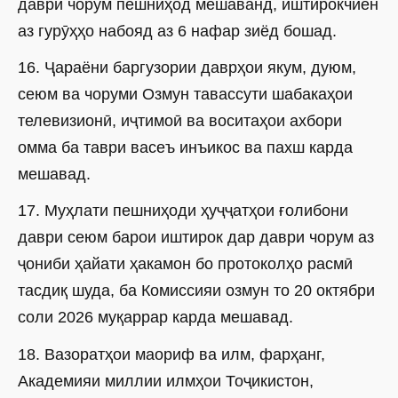
даври чорум пешниҳод мешаванд, иштирокчиён
аз гурӯҳҳо набояд аз 6 нафар зиёд бошад.
16. Ҷараёни баргузории даврҳои якум, дуюм,
сеюм ва чоруми Озмун тавассути шабакаҳои
телевизионӣ, иҷтимоӣ ва воситаҳои ахбори
омма ба таври васеъ инъикос ва пахш карда
мешавад.
17. Муҳлати пешниҳоди ҳуҷҷатҳои ғолибони
даври сеюм барои иштирок дар даври чорум аз
ҷониби ҳайати ҳакамон бо протоколҳо расмӣ
тасдиқ шуда, ба Комиссияи озмун то 20 октябри
соли 2026 муқаррар карда мешавад.
18. Вазоратҳои маориф ва илм, фарҳанг,
Академияи миллии илмҳои Тоҷикистон,