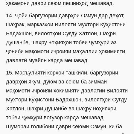
ҳакамони даври сеюм пешниҳод мешавад.
14. Ҷойи баргузории даврҳои Озмун дар деҳот,
шаҳрак, марказҳои Вилояти Мухтори Кӯҳистони
Бадахшон, вилоятҳои Суғду Хатлон, шаҳри
Душанбе, шаҳру ноҳияҳои тобеи ҷумҳурӣ аз
ҷониби мақомоти иҷроияи маҳаллии ҳокимияти
давлатӣ муайян карда мешавад.
15. Масъулияти корҳои ташкилӣ, баргузории
даврҳои якум, дуюм ва сеюм ба зиммаи
мақомоти иҷроияи ҳокимияти давлатии Вилояти
Мухтори Кӯҳистони Бадахшон, вилоятҳои Суғду
Хатлон, шаҳри Душанбе ва шаҳру ноҳияҳои
тобеи ҷумҳурӣ вогузор карда мешавад.
Шумораи ғолибони даври сеюми Озмун, ки ба