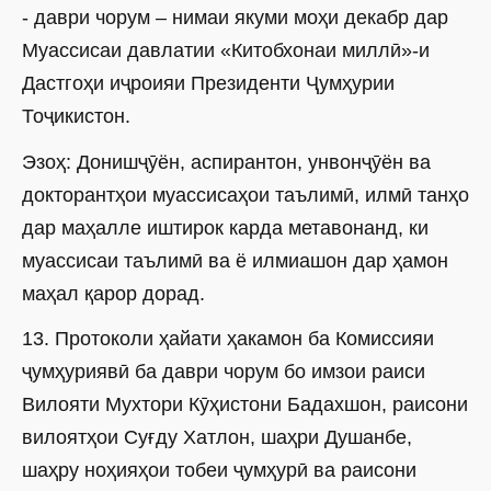
- даври чорум – нимаи якуми моҳи декабр дар
Муассисаи давлатии «Китобхонаи миллӣ»-и
Дастгоҳи иҷроияи Президенти Ҷумҳурии
Тоҷикистон.
Эзоҳ: Донишҷӯён, аспирантон, унвонҷӯён ва
докторантҳои муассисаҳои таълимӣ, илмӣ танҳо
дар маҳалле иштирок карда метавонанд, ки
муассисаи таълимӣ ва ё илмиашон дар ҳамон
маҳал қарор дорад.
13. Протоколи ҳайати ҳакамон ба Комиссияи
ҷумҳуриявӣ ба даври чорум бо имзои раиси
Вилояти Мухтори Кӯҳистони Бадахшон, раисони
вилоятҳои Суғду Хатлон, шаҳри Душанбе,
шаҳру ноҳияҳои тобеи ҷумҳурӣ ва раисони