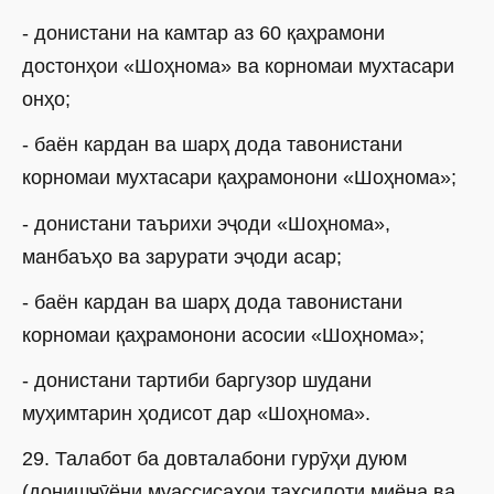
- донистани на камтар аз 60 қаҳрамони
достонҳои «Шоҳнома» ва корномаи мухтасари
онҳо;
- баён кардан ва шарҳ дода тавонистани
корномаи мухтасари қаҳрамонони «Шоҳнома»;
- донистани таърихи эҷоди «Шоҳнома»,
манбаъҳо ва зарурати эҷоди асар;
- баён кардан ва шарҳ дода тавонистани
корномаи қаҳрамонони асосии «Шоҳнома»;
- донистани тартиби баргузор шудани
муҳимтарин ҳодисот дар «Шоҳнома».
29. Талабот ба довталабони гурӯҳи дуюм
(донишҷӯёни муассисаҳои таҳсилоти миёна ва