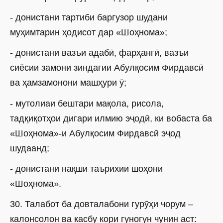
- донистани тартиби баргузор шудани
муҳимтарин ҳодисот дар «Шоҳнома»;
- донистани вазъи адабӣ, фарҳангӣ, вазъи
сиёсии замони зиндагии Абулқосим Фирдавсӣ
ва ҳамзамонони машҳури ӯ;
- мутолиаи бештари мақола, рисола,
тадқиқотҳои дигари илмию эҷодӣ, ки вобаста ба
«Шоҳнома»-и Абулқосим Фирдавсӣ эҷод
шудаанд;
- донистани нақши таърихии шоҳони
«Шоҳнома».
30. Талабот ба довталабони гурӯҳи чорум –
калонсолон ва касбу кори гуногун чунин аст: