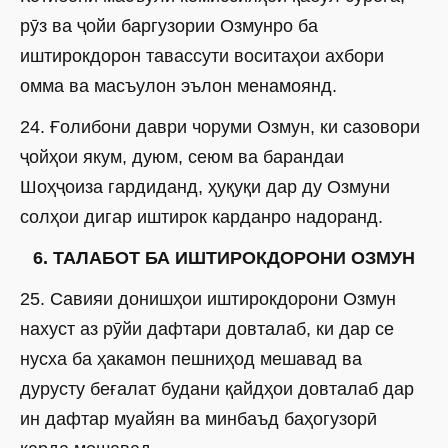
рӯз ва ҷойи баргузории Озмунро ба
иштирокдорон тавассути воситаҳои ахбори
омма ва масъулон эълон менамоянд.
24. Ғолибони даври чоруми Озмун, ки сазовори
ҷойҳои якум, дуюм, сеюм ва барандаи
Шоҳҷоиза гардиданд, ҳуқуқи дар ду Озмуни
солҳои дигар иштирок карданро надоранд.
6. ТАЛАБОТ БА ИШТИРОКДОРОНИ ОЗМУН
25. Савияи донишҳои иштирокдорони Озмун
нахуст аз рӯйи дафтари довталаб, ки дар се
нусха ба ҳакамон пешниҳод мешавад ва
дурусту беғалат будани қайдҳои довталаб дар
ин дафтар муайян ва минбаъд баҳогузорӣ