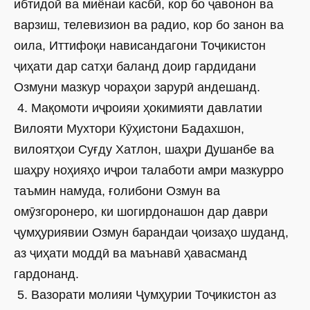
ибтидоӣ ва миёнаи касбӣ, кор бо ҷавонон ва
варзиш, телевизион ва радио, кор бо занон ва
оила, Иттифоқи нависандагони Тоҷикистон
ҷиҳати дар сатҳи баланд доир гардидани
Озмуни мазкур чораҳои зарурӣ андешанд.
4. Мақомоти иҷроияи ҳокимияти давлатии
Вилояти Мухтори Кӯҳистони Бадахшон,
вилоятҳои Суғду Хатлон, шаҳри Душанбе ва
шаҳру ноҳияҳо иҷрои талаботи амри мазкурро
таъмин намуда, ғолибони Озмун ва
омӯзгоронеро, ки шогирдонашон дар даври
ҷумҳуриявии Озмун барандаи ҷоизаҳо шуданд,
аз ҷиҳати моддӣ ва маънавӣ ҳавасманд
гардонанд.
5. Вазорати молияи Ҷумҳурии Тоҷикистон аз