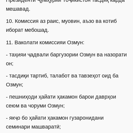
Президенти Ҷумҳурии Тоҷикистон тасдиқ карда
мешавад.
10. Комиссия аз раис, муовин, аъзо ва котиб
иборат мебошад.
11. Ваколати комиссияи Озмун:
- таҳияи ҷадвали баргузории Озмун ва назорати
он;
- тасдиқи тартиб, талабот ва тавзеҳот оид ба
Озмун;
- пешниҳоди ҳайати ҳакамон барои даврҳои
сеюм ва чоруми Озмун;
- якҷо бо ҳайати ҳакамон гузаронидани
семинари машваратӣ;