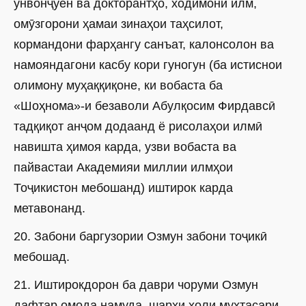
унвонҷӯён ва докторантҳо, ходимони илм,
омӯзгорони ҳамаи зинаҳои таҳсилот,
кормандони фарҳангу санъат, калонсолон ва
намояндагони касбу кори гуногун (ба истиснои
олимону муҳаққиқоне, ки вобаста ба
«Шоҳнома»-и безаволи Абулқосим Фирдавсӣ
тадқиқот анҷом додаанд ё рисолаҳои илмӣ
навишта ҳимоя карда, узви вобаста ва
пайвастаи Академияи миллии илмҳои
Тоҷикистон мебошанд) иштирок карда
метавонанд.
20. Забони баргузории Озмун забони тоҷикӣ
мебошад.
21. Иштирокдорон ба даври чоруми Озмун
дафтар омода намуда, шарҳи ҳоли мухтасари