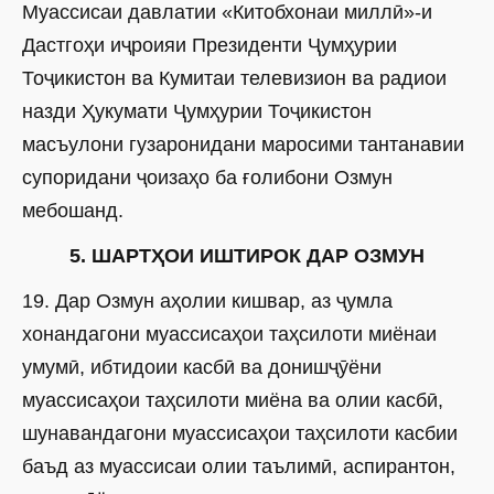
Муассисаи давлатии «Китобхонаи миллӣ»-и
Дастгоҳи иҷроияи Президенти Ҷумҳурии
Тоҷикистон ва Кумитаи телевизион ва радиои
назди Ҳукумати Ҷумҳурии Тоҷикистон
масъулони гузаронидани маросими тантанавии
супоридани ҷоизаҳо ба ғолибони Озмун
мебошанд.
5. ШАРТҲОИ ИШТИРОК ДАР ОЗМУН
19. Дар Озмун аҳолии кишвар, аз ҷумла
хонандагони муассисаҳои таҳсилоти миёнаи
умумӣ, ибтидоии касбӣ ва донишҷӯёни
муассисаҳои таҳсилоти миёна ва олии касбӣ,
шунавандагони муассисаҳои таҳсилоти касбии
баъд аз муассисаи олии таълимӣ, аспирантон,