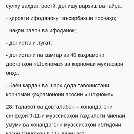
сулҳу ваҳдат, ростӣ, донишу варзиш ва ғайра;
- қироати ифоданоку таъсирбахши порчаҳо;
- нақли равон ва ифоданок;
- донистани луғат;
- донистани на камтар аз 40 қаҳрамони
достонҳои «Шоҳнома» ва корномаи мухтасари
онҳо;
- баён кардан ва шарҳ дода тавонистани
корномаи қаҳрамонони асосии «Шоҳнома».
28. Талабот ба довталабон – хонандагони
синфҳои 9-11-и муассисаҳои таҳсилоти миёнаи
умумӣ ва хонандагони муассисаҳои ибтидоии
касбӣ (синфҳои 9-11) чунин аст: