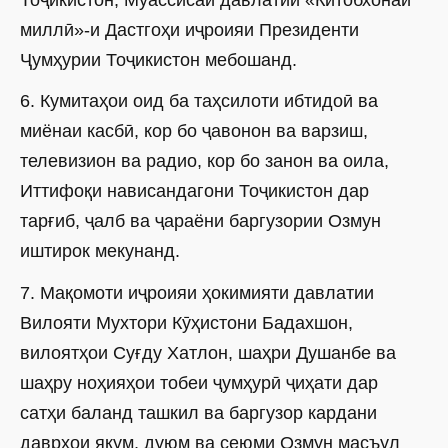
Тоҷикистон, Муассисаи давлатии «Китобхонаи
миллӣ»-и Дастгоҳи иҷроияи Президенти
Ҷумҳурии Тоҷикистон мебошанд.
6. Кумитаҳои оид ба таҳсилоти ибтидоӣ ва
миёнаи касбӣ, кор бо ҷавонон ва варзиш,
телевизион ва радио, кор бо занон ва оила,
Иттифоқи нависандагони Тоҷикистон дар
тарғиб, ҷалб ва ҷараёни баргузории Озмун
иштирок мекунанд.
7. Мақомоти иҷроияи ҳокимияти давлатии
Вилояти Мухтори Кӯҳистони Бадахшон,
вилоятҳои Суғду Хатлон, шаҳри Душанбе ва
шаҳру ноҳияҳои тобеи ҷумҳурӣ ҷиҳати дар
сатҳи баланд ташкил ва баргузор кардани
даврҳои якум, дуюм ва сеюми Озмун масъул