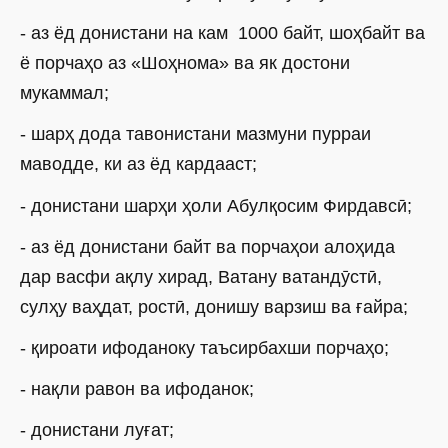
- аз ёд донистани на кам 1000 байт, шоҳбайт ва
ё порчаҳо аз «Шоҳнома» ва як достони
мукаммал;
- шарҳ дода тавонистани мазмуни пурраи
маводде, ки аз ёд кардааст;
- донистани шарҳи ҳоли Абулқосим Фирдавсӣ;
- аз ёд донистани байт ва порчаҳои алоҳида
дар васфи ақлу хирад, Ватану ватандӯстӣ,
сулҳу ваҳдат, ростӣ, донишу варзиш ва ғайра;
- қироати ифоданоку таъсирбахши порчаҳо;
- нақли равон ва ифоданок;
- донистани луғат;