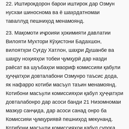
22. Иштирокдорон барои иштирок дар Озмун
нусхаи шиноснома ва ё шаҳодатномаи
таваллуд пешниҳод менамоянд.
23. Мақомоти иҷроияи ҳокимияти давлатии
Вилояти Мухтори Кӯҳистони Бадахшон,
вилоятҳои Суғду Хатлон, шаҳри Душанбе ва
шаҳру ноҳияҳои тобеи ҷумҳурӣ дар назди
раёсат ва шуъбаҳои маориф комиссияи қабули
ҳуҷҷатҳои довталабони Озмунро таъсис дода,
як нафарро котиби масъул таъин менамоянд.
Котибони масъули комиссияҳои қабул ҳуҷҷатҳои
довталабонро дар асоси банди 21 Низомномаи
мазкур санҷида, дар асоси санад онро ба
Комиссияи ҷумҳуриявӣ пешниҳод мекунанд.
Котибони масъули комиссияҳои қабул суроға,