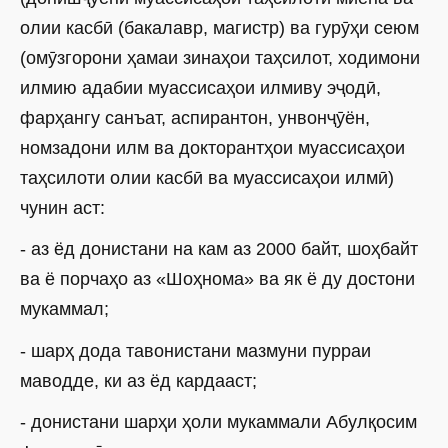
олии касбӣ (бакалавр, магистр) ва гурӯҳи сеюм
(омӯзгорони ҳамаи зинаҳои таҳсилот, ходимони
илмию адабии муассисаҳои илмиву эҷодӣ,
фарҳангу санъат, аспирантон, унвонҷӯён,
номзадони илм ва докторантҳои муассисаҳои
таҳсилоти олии касбӣ ва муассисаҳои илмӣ)
чунин аст:
- аз ёд донистани на кам аз 2000 байт, шоҳбайт
ва ё порчаҳо аз «Шоҳнома» ва як ё ду достони
мукаммал;
- шарҳ дода тавонистани мазмуни пурраи
маводде, ки аз ёд кардааст;
- донистани шарҳи ҳоли мукаммали Абулқосим