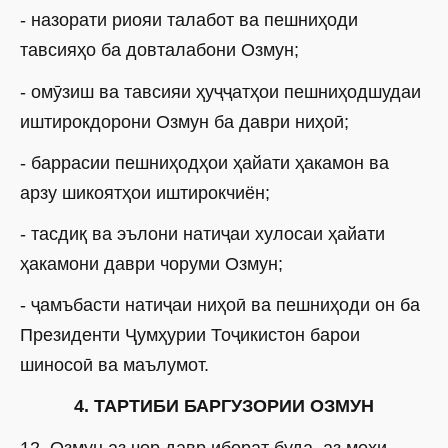
- назорати риояи талабот ва пешниҳоди
тавсияҳо ба довталабони Озмун;
- омӯзиш ва тавсияи ҳуҷҷатҳои пешниҳодшудаи
иштирокдорони Озмун ба даври ниҳоӣ;
- баррасии пешниҳодҳои ҳайати ҳакамон ва
арзу шикоятҳои иштирокчиён;
- тасдиқ ва эълони натиҷаи хулосаи ҳайати
ҳакамони даври чоруми Озмун;
- ҷамъбасти натиҷаи ниҳоӣ ва пешниҳоди он ба
Президенти Ҷумҳурии Тоҷикистон барои
шиносоӣ ва маълумот.
4. ТАРТИБИ БАРГУЗОРИИ ОЗМУН
12. Озмун аз чор давр иборат буда, аз моҳи