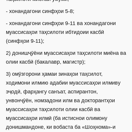
- хонандагони синфҳои 5-8;
- хонандагони синфҳои 9-11 ва хонандагони
муассисаҳои таҳсилоти ибтидоии касбӣ
(синфҳои 9-11);
2) донишҷӯёни муассисаҳои таҳсилоти миёна ва
олии касбӣ (бакалавр, магистр);
3) омӯзгорони ҳамаи зинаҳои таҳсилот,
ходимони илмию адабии муассисаҳои илмиву
эҷодӣ, фарҳангу санъат, аспирантон,
унвонҷӯён, номзадони илм ва докторантҳои
муассисаҳои таҳсилоти олии касбӣ ва
муассисаҳои илмӣ (ба истиснои олимону
донишмандоне, ки вобаста ба «Шоҳнома»-и