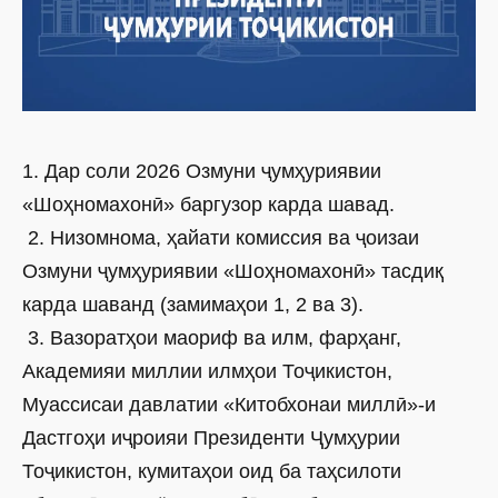
1. Дар соли 2026 Озмуни ҷумҳуриявии
«Шоҳномахонӣ» баргузор карда шавад.
2. Низомнома, ҳайати комиссия ва ҷоизаи
Озмуни ҷумҳуриявии «Шоҳномахонӣ» тасдиқ
карда шаванд (замимаҳои 1, 2 ва 3).
3. Вазоратҳои маориф ва илм, фарҳанг,
Академияи миллии илмҳои Тоҷикистон,
Муассисаи давлатии «Китобхонаи миллӣ»-и
Дастгоҳи иҷроияи Президенти Ҷумҳурии
Тоҷикистон, кумитаҳои оид ба таҳсилоти