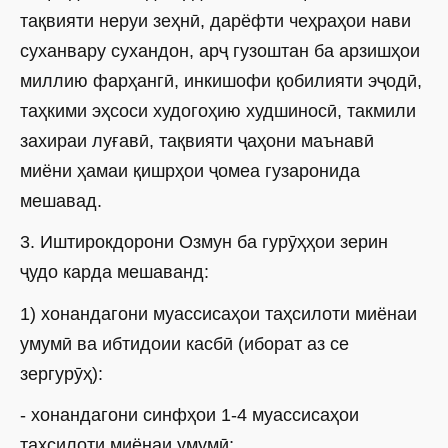
тақвияти неруи зеҳнӣ, дарёфти чеҳраҳои нави
суханвару сухандон, арҷ гузоштан ба арзишҳои
миллию фарҳангӣ, инкишофи қобилияти эҷодӣ,
таҳкими эҳсоси худогоҳию худшиносӣ, такмили
захираи луғавӣ, тақвияти ҷаҳони маънавӣ
миёни ҳамаи қишрҳои ҷомеа гузаронида
мешавад.
3. Иштирокдорони Озмун ба гурӯҳҳои зерин
ҷудо карда мешаванд:
1) хонандагони муассисаҳои таҳсилоти миёнаи
умумӣ ва ибтидоии касбӣ (иборат аз се
зергурӯҳ):
- хонандагони синфҳои 1-4 муассисаҳои
таҳсилоти миёнаи умумӣ;