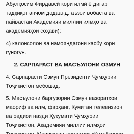
Абулқосим Фирдавсӣ кори илмӣ ё дигар
тадқиқот анҷом додаанд, аъзои вобаста ва
пайвастаи Академияи миллии илмҳо ва
академияҳои соҳавӣ);
4) калонсолон ва намояндагони касбу кори
гуногун.
2. САРПАРАСТ ВА МАСЪУЛОНИ ОЗМУН
4. Сарпарасти Озмун Президенти Ҷумҳурии
Тоҷикистон мебошад.
5. Масъулони баргузории Озмун вазоратҳои
маориф ва илм, фарҳанг, Кумитаи телевизион
ва радиои назди Ҳукумати Ҷумҳурии
Тоҷикистон, Академияи миллии илмҳои