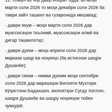
марти соли 2026 то моҳи декабри соли 2026 ба
таври зайл ташкил ва гузаронида мешавад:
- даври якум – моҳи марти соли 2026 дар
муассисаҳои таълимӣ, муассисаҳои илмӣ ва
дигар ташкилотҳо;
- даври дуюм – моҳи апрели соли 2026 дар
маркази шаҳр ва ноҳияҳо (ба истиснои шаҳри
Душанбе);
- даври сеюм – нимаи дуюми моҳи сентябри
соли 2026 дар марказҳои Вилояти Мухтори
Кӯҳистони Бадахшон, вилоятҳои Суғду Хатлон,
шаҳри Душанбе ва шаҳру ноҳияҳои тобеи
ҷумҳурӣ;