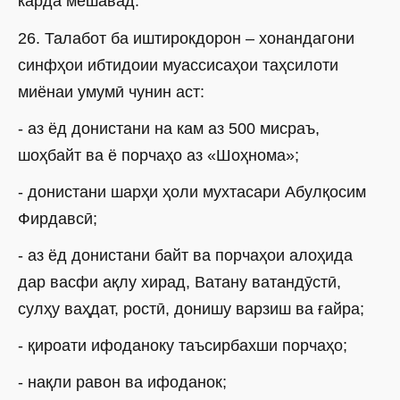
карда мешавад.
26. Талабот ба иштирокдорон – хонандагони
синфҳои ибтидоии муассисаҳои таҳсилоти
миёнаи умумӣ чунин аст:
- аз ёд донистани на кам аз 500 мисраъ,
шоҳбайт ва ё порчаҳо аз «Шоҳнома»;
- донистани шарҳи ҳоли мухтасари Абулқосим
Фирдавсӣ;
- аз ёд донистани байт ва порчаҳои алоҳида
дар васфи ақлу хирад, Ватану ватандӯстӣ,
сулҳу ваҳдат, ростӣ, донишу варзиш ва ғайра;
- қироати ифоданоку таъсирбахши порчаҳо;
- нақли равон ва ифоданок;