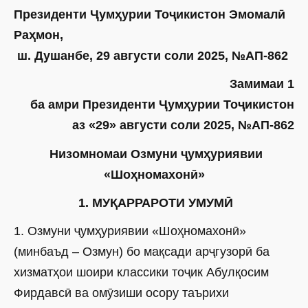
Президенти Ҷумҳурии Тоҷикистон Эмомалӣ
Раҳмон,
ш. Душанбе, 29 августи соли 2025, №АП-862
Замимаи 1
ба амри Президенти Ҷумҳурии Тоҷикистон
аз «29» августи соли 2025, №АП-862
Низомномаи Озмуни ҷумҳуриявии
«Шоҳномахонӣ»
1. МУҚАРРАРОТИ УМУМӢ
1. Озмуни ҷумҳуриявии «Шоҳномахонӣ»
(минбаъд – Озмун) бо мақсади арҷгузорӣ ба
хизматҳои шоири классики тоҷик Абулқосим
Фирдавсӣ ва омӯзиши осору таърихи