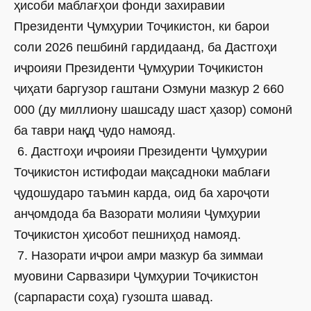
ҳисоби маблағҳои фонди захиравии
Президенти Ҷумҳурии Тоҷикистон, ки барои
соли 2026 пешбинӣ гардидаанд, ба Дастгоҳи
иҷроияи Президенти Ҷумҳурии Тоҷикистон
ҷиҳати баргузор гаштани Озмуни мазкур 2 660
000 (ду миллиону шашсаду шаст ҳазор) сомонӣ
ба таври нақд ҷудо намояд.
6. Дастгоҳи иҷроияи Президенти Ҷумҳурии
Тоҷикистон истифодаи мақсадноки маблағи
ҷудошударо таъмин карда, оид ба хароҷоти
анҷомдода ба Вазорати молияи Ҷумҳурии
Тоҷикистон ҳисобот пешниҳод намояд.
7. Назорати иҷрои амри мазкур ба зиммаи
муовини Сарвазири Ҷумҳурии Тоҷикистон
(сарпарасти соҳа) гузошта шавад.