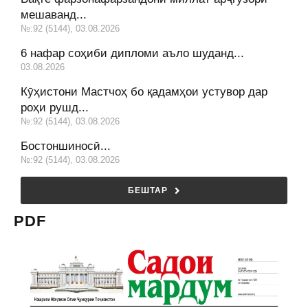
мешаванд...
№:92 (5144), 03.08.2026
6 нафар соҳиби дипломи аъло шуданд...
03.08.2026
Кӯҳистони Мастчоҳ бо қадамҳои устувор дар
роҳи рушд...
№:92 (5144), 03.08.2026
Бостоншиносӣ...
№:92 (5144), 03.08.2026
БЕШТАР
PDF