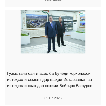
Гузоштани санги асос ба бунёди корхонаҳои
истеҳсоли семент дар шаҳри Истаравшан ва
истеҳсоли оҳак дар ноҳияи Бобоҷон Ғафуров
09.07.2026