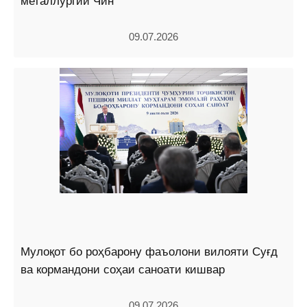
металлургии Чин
09.07.2026
Мулоқот бо роҳбарону фаъолони вилояти Суғд
ва кормандони соҳаи саноати кишвар
09.07.2026