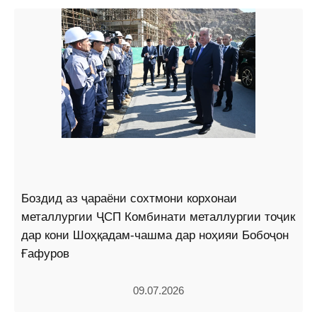
Боздид аз ҷараёни сохтмони корхонаи
металлургии ҶСП Комбинати металлургии тоҷик
дар кони Шоҳқадам-чашма дар ноҳияи Бобоҷон
Ғафуров
09.07.2026