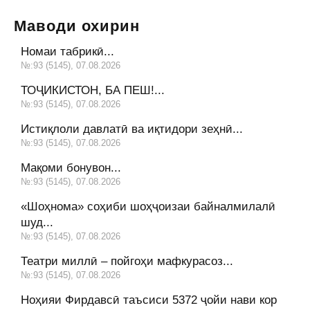
Маводи охирин
Номаи табрикӣ...
№:93 (5145), 07.08.2026
ТОҶИКИСТОН, БА ПЕШ!...
№:93 (5145), 07.08.2026
Истиқлоли давлатӣ ва иқтидори зеҳнӣ...
№:93 (5145), 07.08.2026
Мақоми бонувон...
№:93 (5145), 07.08.2026
«Шоҳнома» соҳиби шоҳҷоизаи байналмилалӣ
шуд...
№:93 (5145), 07.08.2026
Театри миллӣ – пойгоҳи мафкурасоз...
№:93 (5145), 07.08.2026
Ноҳияи Фирдавсӣ таъсиси 5372 ҷойи нави кор