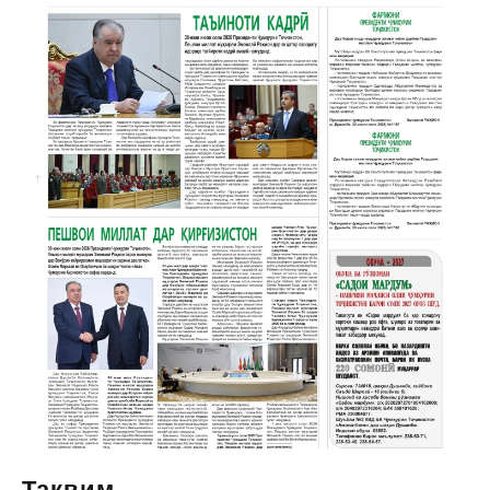
Тақвим