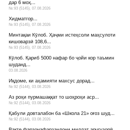
дар 6 моҳ...
№:93 (5145), 07.08.2026
Хидматгор...
№:93 (5145), 07.08.2026
Минтақаи Кӯлоб. Ҳаҷми истеҳсоли маҳсулоти
кишоварзӣ 108,6...
№:93 (5145), 07.08.2026
Кӯлоб. Қариб 5000 нафар бо ҷойи кор таъмин
шуданд...
03.08.2026
Иқдоме, ки аҳамияти махсус дорад...
№:92 (5144), 03.08.2026
Аз роҳи пурмашаққат то шоҳроҳи аср...
№:92 (5144), 03.08.2026
Қабули довталабон ба «Школа 21» оғоз шуд...
№:92 (5144), 03.08.2026
Вақте фарзонафарзандони миллат арҷгузорӣ