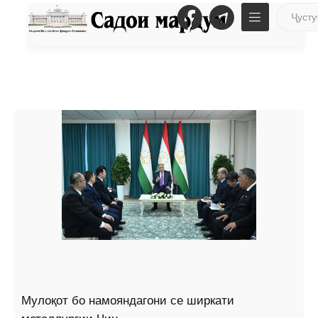
Мулоқот бо намояндагони се ширкати