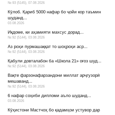
№:93 (5145), 07.08.2026
Кӯлоб. Қариб 5000 нафар бо ҷойи кор таъмин
шуданд...
03.08.2026
Иқдоме, ки аҳамияти махсус дорад...
№:92 (5144), 03.08.2026
Аз роҳи пурмашаққат то шоҳроҳи аср...
№:92 (5144), 03.08.2026
Қабули довталабон ба «Школа 21» оғоз шуд...
№:92 (5144), 03.08.2026
Вақте фарзонафарзандони миллат арҷгузорӣ
мешаванд...
№:92 (5144), 03.08.2026
6 нафар соҳиби дипломи аъло шуданд...
03.08.2026
Кӯҳистони Мастчоҳ бо қадамҳои устувор дар