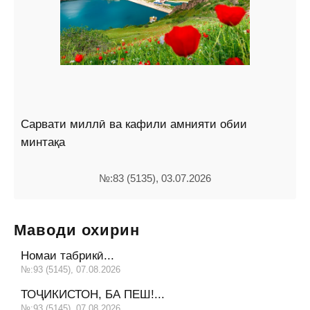
Сарвати миллӣ ва кафили амнияти обии
минтақа
№:83 (5135), 03.07.2026
Маводи охирин
Номаи табрикӣ...
№:93 (5145), 07.08.2026
ТОҶИКИСТОН, БА ПЕШ!...
№:93 (5145), 07.08.2026