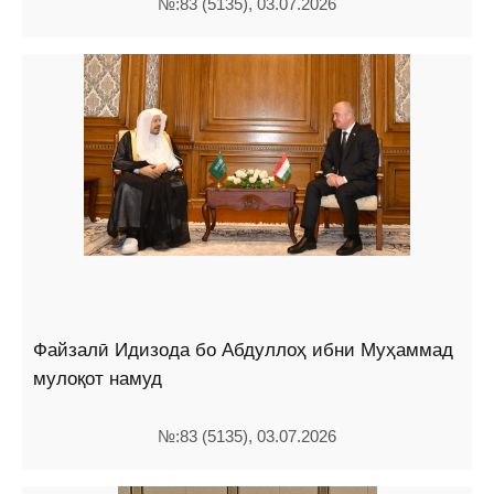
№:83 (5135), 03.07.2026
Файзалӣ Идизода бо Абдуллоҳ ибни Муҳаммад
мулоқот намуд
№:83 (5135), 03.07.2026