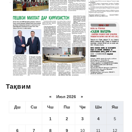
Тақвим
«
Июл 2026
»
Дш
Сш
Чш
Пш
Ҷм
Шн
Яш
1
2
3
4
5
6
7
8
9
10
11
12