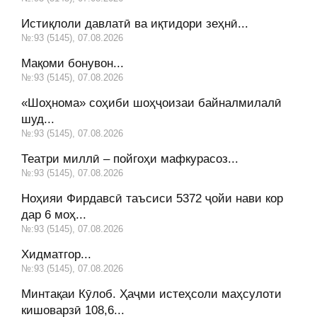
Истиқлоли давлатӣ ва иқтидори зеҳнӣ...
№:93 (5145), 07.08.2026
Мақоми бонувон...
№:93 (5145), 07.08.2026
«Шоҳнома» соҳиби шоҳҷоизаи байналмилалӣ
шуд...
№:93 (5145), 07.08.2026
Театри миллӣ – пойгоҳи мафкурасоз...
№:93 (5145), 07.08.2026
Ноҳияи Фирдавсӣ таъсиси 5372 ҷойи нави кор
дар 6 моҳ...
№:93 (5145), 07.08.2026
Хидматгор...
№:93 (5145), 07.08.2026
Минтақаи Кӯлоб. Ҳаҷми истеҳсоли маҳсулоти
кишоварзӣ 108,6...