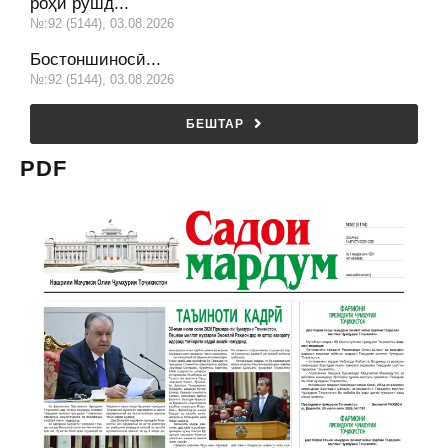
роҳи рушд...
№:92 (5144), 03.08.2026
Бостоншиносӣ...
№:92 (5144), 03.08.2026
БЕШТАР
PDF