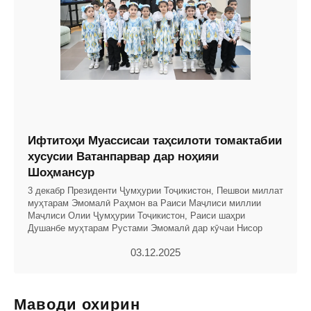
Ифтитоҳи Муассисаи таҳсилоти томактабии
хусусии Ватанпарвар дар ноҳияи
Шоҳмансур
3 декабр Президенти Ҷумҳурии Тоҷикистон, Пешвои миллат
муҳтарам Эмомалӣ Раҳмон ва Раиси Маҷлиси миллии
Маҷлиси Олии Ҷумҳурии Тоҷикистон, Раиси шаҳри
Душанбе муҳтарам Рустами Эмомалӣ дар кӯчаи Нисор
03.12.2025
Маводи охирин