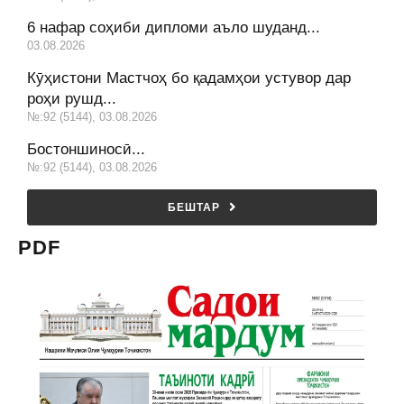
6 нафар соҳиби дипломи аъло шуданд...
03.08.2026
Кӯҳистони Мастчоҳ бо қадамҳои устувор дар
роҳи рушд...
№:92 (5144), 03.08.2026
Бостоншиносӣ...
№:92 (5144), 03.08.2026
БЕШТАР
PDF