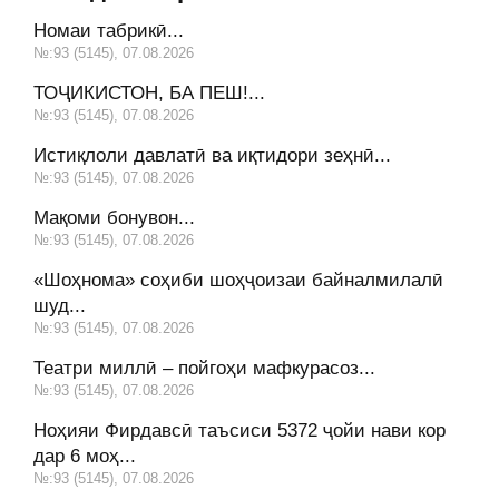
Номаи табрикӣ...
№:93 (5145), 07.08.2026
ТОҶИКИСТОН, БА ПЕШ!...
№:93 (5145), 07.08.2026
Истиқлоли давлатӣ ва иқтидори зеҳнӣ...
№:93 (5145), 07.08.2026
Мақоми бонувон...
№:93 (5145), 07.08.2026
«Шоҳнома» соҳиби шоҳҷоизаи байналмилалӣ
шуд...
№:93 (5145), 07.08.2026
Театри миллӣ – пойгоҳи мафкурасоз...
№:93 (5145), 07.08.2026
Ноҳияи Фирдавсӣ таъсиси 5372 ҷойи нави кор
дар 6 моҳ...
№:93 (5145), 07.08.2026