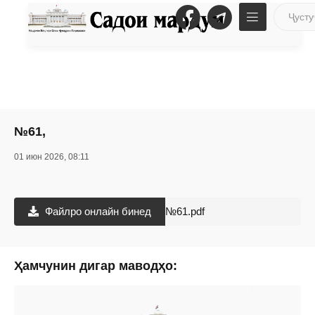
№61,
01 июн 2026, 08:11
Файлро онлайн бинед
№61.pdf
Ҳамчунин дигар маводҳо: