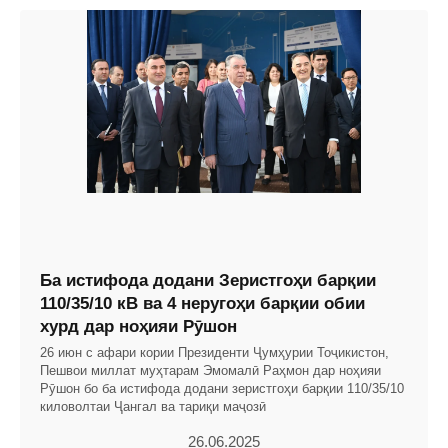
Ба истифода додани Зеристгоҳи барқии
110/35/10 кВ ва 4 неругоҳи барқии обии
хурд дар ноҳияи Рӯшон
26 июн с афари кории Президенти Ҷумҳурии Тоҷикистон,
Пешвои миллат муҳтарам Эмомалӣ Раҳмон дар ноҳияи
Рӯшон бо ба истифода додани зеристгоҳи барқии 110/35/10
киловолтаи Ҷангал ва тариқи маҷозӣ
26.06.2025