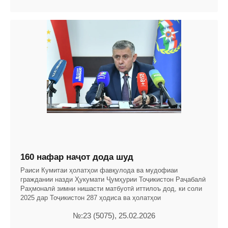
160 нафар наҷот дода шуд
Раиси Кумитаи ҳолатҳои фавқулода ва мудофиаи
граждании назди Ҳукумати Ҷумҳурии Тоҷикистон Раҷабалӣ
Раҳмоналӣ зимни нишасти матбуотӣ иттилоъ дод, ки соли
2025 дар Тоҷикистон 287 ҳодиса ва ҳолатҳои
№:23 (5075), 25.02.2026