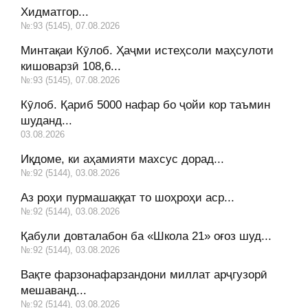
Хидматгор...
№:93 (5145), 07.08.2026
Минтақаи Кӯлоб. Ҳаҷми истеҳсоли маҳсулоти
кишоварзӣ 108,6...
№:93 (5145), 07.08.2026
Кӯлоб. Қариб 5000 нафар бо ҷойи кор таъмин
шуданд...
03.08.2026
Иқдоме, ки аҳамияти махсус дорад...
№:92 (5144), 03.08.2026
Аз роҳи пурмашаққат то шоҳроҳи аср...
№:92 (5144), 03.08.2026
Қабули довталабон ба «Школа 21» оғоз шуд...
№:92 (5144), 03.08.2026
Вақте фарзонафарзандони миллат арҷгузорӣ
мешаванд...
№:92 (5144), 03.08.2026