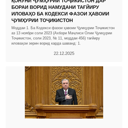
ҚОНУНИ ҶУМҲУРИИ ТОҶИКИСТОН ДАР
БОРАИ ВОРИД НАМУДАНИ ТАҒЙИРУ
ИЛОВАҲО БА КОДЕКСИ ФАЗОИ ҲАВОИИ
ҶУМҲУРИИ ТОҶИКИСТОН
Моддаи 1. Ба Кодекси фазои ҳавоии Ҷумҳурии Тоҷикистон
аз 13 ноябри соли 2023 (Ахбори Маҷлиси Олии Ҷумҳурии
Тоҷикистон, соли 2023, № 11, моддаи 456) тағйиру
иловаҳои зерин ворид карда шаванд: 1.
22.12.2025