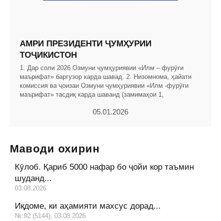
АМРИ ПРЕЗИДЕНТИ ҶУМҲУРИИ
ТОҶИКИСТОН
1. Дар соли 2026 Озмуни ҷумҳуриявии «Илм – фурӯғи
маърифат» баргузор карда шавад. 2. Низомнома, ҳайати
комиссия ва ҷоизаи Озмуни ҷумҳуриявии «Илм -фурӯғи
маърифат» тасдиқ карда шаванд (замимаҳои 1,
05.01.2026
Маводи охирин
Кӯлоб. Қариб 5000 нафар бо ҷойи кор таъмин
шуданд...
03.08.2026
Иқдоме, ки аҳамияти махсус дорад...
№:92 (5144), 03.08.2026