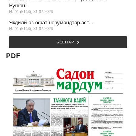
Рӯшон...
№:91 (5143), 31.07.2026
Якдилӣ аз офат нерумандтар аст...
№:91 (5143), 31.07.2026
БЕШТАР
PDF