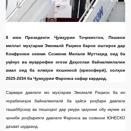
8 июн Президенти Ҷумҳурии Тоҷикистон, Пешвои
миллат муҳтарам Эмомалӣ Раҳмон барои иштирок дар
Конфронси сеюми Созмони Милали Муттаҳид оид ба
уқёнус ва муаррифии оғози Даҳсолаи байналмилалии
амал оид ба илмҳои яхшиносӣ (криосферӣ), солҳои
2025-2034 ба Ҷумҳурии Фаронса сафар карданд.
Сарвари давлати мо муҳтарам Эмомалӣ Раҳмон ба ин
чорабиниҳои байналмилалӣ ба ҳайси роҳбари давлати
ташаббускор ва пешоҳанг дар умури ҷаҳонии обу иқлим аз
ҷониби роҳбарияти давлати Фаронса ва созмони ЮНЕСКО
даъват шудаанд.