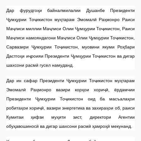
Дар фурудгоҳи байналмилалии Душанбе Президенти
Ҷумҳурии Тоҷикистон муҳтарам Эмомалӣ Раҳмонро Раиси
Маҷлиси миллии Маҷлиси Олии Ҷумҳурии Тоҷикистон, Раиси
Маҷлиси намояндагони Маҷлиси Олии Ҷумҳурии Тоҷикистон,
Сарвазири Ҷумҳурии Тоҷикистон, муовини якуми Роҳбари
Дастгоҳи иҷроияи Президенти Ҷумҳурии Тоҷикистон ва дигар
шахсони расмӣ гусел намуданд.
Дар ин сафар Президенти Ҷумҳурии Тоҷикистон муҳтарам
Эмомалӣ Раҳмонро вазири корҳои хориҷӣ, ёрдамчии
Президенти Ҷумҳурии Тоҷикистон оид ба масъалаҳои
робитаҳои хориҷӣ, вазири энергетика ва захираҳои об, раиси
Кумитаи ҳифзи муҳити зист, директори Агентии
обуҳавошиносӣ ва дигар шахсони расмӣ ҳамроҳӣ мекунанд.