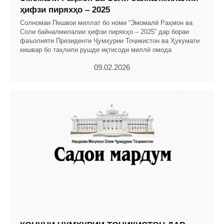
ҳифзи пиряхҳо – 2025
Солномаи Пешвои миллат бо номи “Эмомалӣ Раҳмон ва
Соли байналмилалии ҳифзи пиряхҳо – 2025” дар бораи
фаъолияти Президенти Ҷумҳурии Тоҷикистон ва Ҳукумати
кишвар бо таҳлили рушди иқтисоди миллӣ омода
09.02.2026