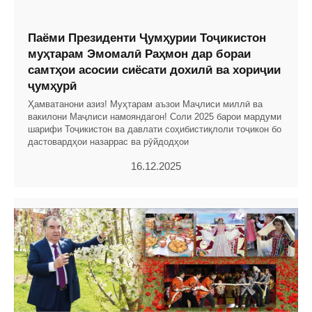
Паёми Президенти Ҷумҳурии Тоҷикистон
муҳтарам Эмомалӣ Раҳмон дар бораи
самтҳои асосии сиёсати дохилӣ ва хориҷии
ҷумҳурӣ
Ҳамватанони азиз! Муҳтарам аъзои Маҷлиси миллӣ ва
вакилони Маҷлиси намояндагон! Соли 2025 барои мардуми
шарифи Тоҷикистон ва давлати соҳибистиқлоли тоҷикон бо
дастовардҳои назаррас ва рӯйдодҳои
16.12.2025