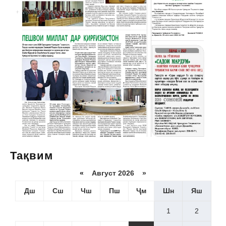
Тақвим
«
Август 2026 »
Дш
Сш
Чш
Пш
Ҷм
Шн
Яш
1
2