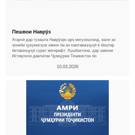
Пешвои Наврӯз
Агарчӣ дар гузашта Наврӯзро арҷ мегузоштанд, вале аз
ҷониби ҳукуматҳои замон ба он камтаваҷҷуҳӣ ё бештар
бетаваҷҷуҳӣ сурат мегирифт. Хушбахтона, дар замони
Истиқлоли давлатии Ҷумҳурии Тоҷикистон бо
10.03.2026