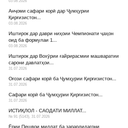
03.08.2026
Анҷоми сафари корӣ дар Ҷумҳурии
Қирғизистон...
03.08.2026
Иштирок дар даври ниҳоии Чемпионати ҷаҳон
оид ба формулаи 1...
03.08.2026
Иштирок дар Вохӯрии ғайрирасмии машваратии
сарони давлатҳои...
31.07.2026
Оғози сафари корӣ ба Ҷумҳурии Қирғизистон...
31.07.2026
Сафари корӣ ба Ҷумҳурии Қирғизистон...
31.07.2026
ИСТИҚЛОЛ - САОДАТИ МИЛЛАТ...
№:91 (5143), 31.07.2026
Ёрии Пешвои миллат ба зарардидагони