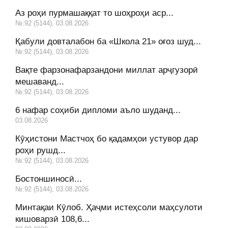
Аз роҳи пурмашаққат то шоҳроҳи аср...
№:92 (5144), 03.08.2026
Қабули довталабон ба «Школа 21» оғоз шуд...
№:92 (5144), 03.08.2026
Вақте фарзонафарзандони миллат арҷгузорӣ
мешаванд...
№:92 (5144), 03.08.2026
6 нафар соҳиби дипломи аъло шуданд...
03.08.2026
Кӯҳистони Мастчоҳ бо қадамҳои устувор дар
роҳи рушд...
№:92 (5144), 03.08.2026
Бостоншиносӣ...
№:92 (5144), 03.08.2026
Минтақаи Кӯлоб. Ҳаҷми истеҳсоли маҳсулоти
кишоварзӣ 108,6...