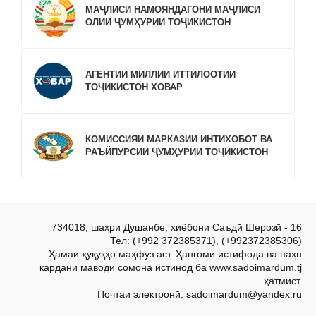
МАҶЛИСИ НАМОЯНДАГОНИ МАҶЛИСИ
ОЛИИ ҶУМҲУРИИ ТОҶИКИСТОН
АГЕНТИИ МИЛЛИИ ИТТИЛООТИИ
ТОҶИКИСТОН ХОВАР
КОМИССИЯИ МАРКАЗИИ ИНТИХОБОТ ВА
РАЪЙПУРСИИ ҶУМҲУРИИ ТОҶИКИСТОН
734018, шаҳри Душанбе, хиёбони Саъдӣ Шерозӣ - 16
Тел: (+992 372385371), (+992372385306)
Ҳамаи ҳуқуқҳо маҳфуз аст. Ҳангоми истифода ва паҳн
кардани маводи сомона истинод ба www.sadoimardum.tj
ҳатмист.
Почтаи электронӣ: sadoimardum@yandex.ru