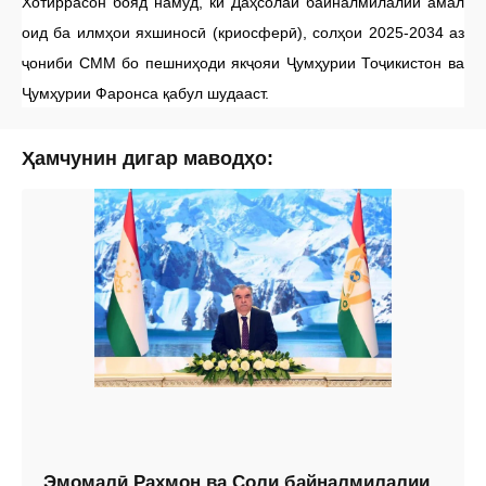
Хотиррасон бояд намуд, ки Даҳсолаи байналмилалии амал
оид ба илмҳои яхшиносӣ (криосферӣ), солҳои 2025-2034 аз
ҷониби СММ бо пешниҳоди якҷояи Ҷумҳурии Тоҷикистон ва
Ҷумҳурии Фаронса қабул шудааст.
Ҳамчунин дигар маводҳо:
Эмомалӣ Раҳмон ва Соли байналмилалии