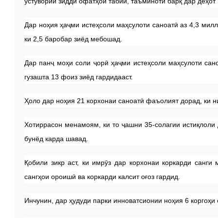
устувории зидди офатҳои табиӣ, таъминоти барқ дар деҳот
Дар ноҳия ҳаҷми истеҳсоли маҳсулоти саноатӣ аз 4,3 мил
ки 2,5 баробар зиёд мебошад.
Дар панҷ моҳи соли ҷорӣ ҳаҷми истеҳсоли маҳсулоти сан
гузашта 13 фоиз зиёд гардидааст.
Ҳоло дар ноҳия 21 корхонаи саноатӣ фаъолият дорад, ки н
Хотиррасон менамоям, ки то ҷашни 35-солагии истиқлоли 
бунёд карда шавад.
Қобили зикр аст, ки имрӯз дар корхонаи коркарди санги
сангҳои ороишӣ ва коркарди калсит оғоз гардид.
Инчунин, дар ҳудуди парки инноватсионии ноҳия 6 коргоҳи