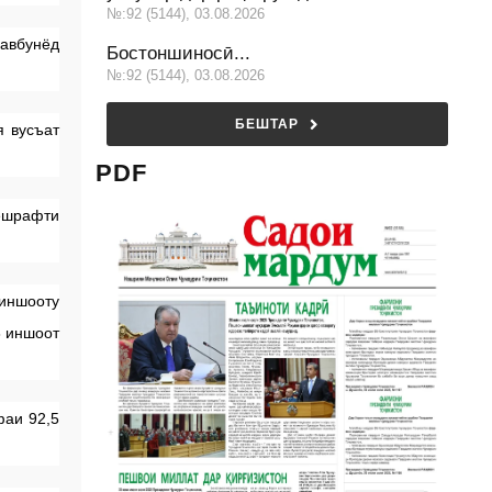
№:92 (5144), 03.08.2026
авбунёд
Бостоншиносӣ...
№:92 (5144), 03.08.2026
БЕШТАР
я вусъат
PDF
пешрафти
 иншооту
8 иншоот
фаи 92,5