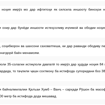
 ноҳия имрӯз мо дар ифтитоҳи як силсила иншооту биноҳои н
ои охир дар бунёди иншооти истеҳсоливу иҷтимоӣ ва ободии ноҳи
 соҳибкорон ва шахсони саховатпеша, ки дар раванди ободиву 
иннатдорӣ баён менамоям.
оли 35-солагии истиқлоли давлатӣ то имрӯз дар ҳудуди ноҳия 84
гардида, то таҷлили ҷашн сохтмону ба истифода супоридани боз 3
и байналмилалии Қалъаи Хумб – Ванҷ – сарҳади Рӯшон ба масо
3400 метр ба истифода дода мешавад.