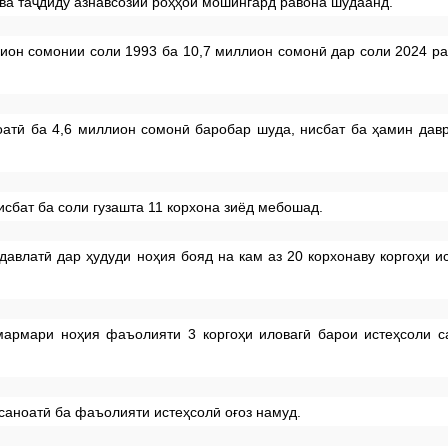
 ва таҷдиду азнавсозии роҳҳои мошингард равона шудаанд.
лион сомонии соли 1993 ба 10,7 миллион сомонӣ дар соли 2024 ра
оатӣ ба 4,6 миллион сомонӣ баробар шуда, нисбат ба ҳамин дав
исбат ба соли гузашта 11 корхона зиёд мебошад.
давлатӣ дар ҳудуди ноҳия бояд на кам аз 20 корхонаву коргоҳи и
 мармари ноҳия фаъолияти 3 коргоҳи иловагӣ барои истеҳсоли 
 саноатӣ ба фаъолияти истеҳсолӣ оғоз намуд.