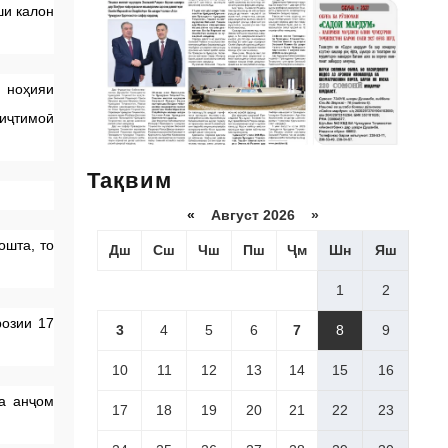
ши калон
р ноҳияи
 иҷтимоӣ
Тақвим
«
Август 2026 »
ошта, то
Дш
Сш
Чш
Пш
Ҷм
Шн
Яш
1
2
розии 17
3
4
5
6
7
8
9
10
11
12
13
14
15
16
ба анҷом
17
18
19
20
21
22
23