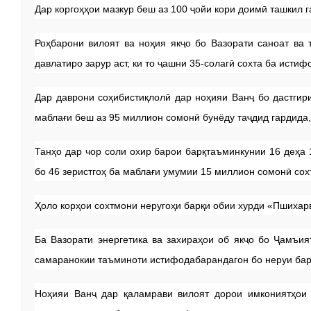
Дар коргоҳҳои мазкур беш аз 100 ҷойи кори доимӣ ташкил 
Роҳбарони вилоят ва ноҳия якҷо бо Вазорати саноат ва 
давлатиро зарур аст, ки то ҷашни 35-солагӣ сохта ба ист
Дар даврони соҳибистиқлолӣ дар ноҳияи Ванҷ бо дастгир
маблағи беш аз 95 миллион сомонӣ бунёду таҷдид гардида,
Танҳо дар чор соли охир барои барқтаъминкунии 16 деҳа 
бо 46 зеристгоҳ ба маблағи умумии 15 миллион сомонӣ сох
Ҳоло корҳои сохтмони неругоҳи барқи обии хурди «Пшихарв
Ба Вазорати энергетика ва захираҳои об якҷо бо Ҷамъия
самаранокии таъминоти истифодабарандагон бо неруи барқ
Ноҳияи Ванҷ дар қаламрави вилоят дорои имкониятҳои 