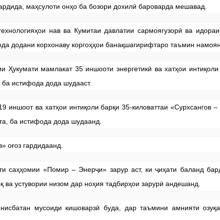
гардида, маҳсулоти онҳо ба бозори дохилӣ бароварда мешавад.
технологияҳои нав ва Кумитаи давлатии сармоягузорӣ ва идора
ифода додани корхонаву коргоҳҳои банақшагирифтаро таъмин намоян
ии Ҳукумати мамлакат 35 иншооти энергетикӣ ва хатҳои интиқоли
 ба истифода дода шудааст.
19 иншоот ва хатҳои интиқоли барқи 35-киловаттаи «Сурхсангов –
та, ба истифода дода шудаанд.
» оғоз гардидаанд.
ти саҳҳомии «Помир – Энерҷи» зарур аст, ки ҷиҳати баланд ба
 ва устувории низом дар ноҳия тадбирҳои зарурӣ андешанд.
нисбатан мусоиди кишоварзӣ буда, дар таъмини амнияти озуқа