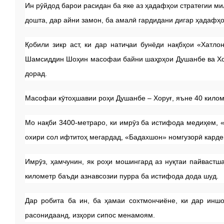
Ин рӯйдод барои расидан ба яке аз ҳадафҳои стратегии ми
дошта, дар айни замон, ба амалӣ гардидани дигар ҳадафҳо
Қобили зикр аст, ки дар натиҷаи бунёди нақбҳои «Хатло
Шамсиддин Шоҳин масофаи байни шаҳрҳои Душанбе ва Хору
дорад.
Масофаи кӯтоҳшавии роҳи Душанбе – Хоруғ, яъне 40 килом
Мо нақби 3400-метраро, ки имрӯз ба истифода медиҳем, «
охири сол ифтитоҳ мегардад, «Бадахшон» номгузорӣ карде
Имрӯз, ҳамчунин, як роҳи мошингард аз нуқтаи пайвастш
километр баъди азнавсозии пурра ба истифода дода шуд.
Дар робита ба ин, ба ҳамаи сохтмончиёне, ки дар инш
расонидаанд, изҳори сипос менамоям.