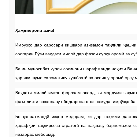
Ҳамдиёрони азиз!
Имрӯзҳо дар саросари кишвари азизамон таҷлили ҷашни
солгарди Рӯзи ваҳдати миллӣ дар фазои сулҳу оромӣ ва су
Ба ин муносибат кулли сокинони шарафманди ноҳияи Ванҷ
ҳар яки шумо саломативу хушбахтӣ ва осоишу оромӣ орзу
Ваҳдати миллӣ имкон фароҳам овард, ки мардуми заҳмат
фаъолияти созандаву ободгарона оғоз намуда, имрӯзҳо ба
Бо қаноатмандӣ изҳор медорам, ки дар таҳкими дастова
ҳадафҳои тақдирсози стратегӣ ва нақшаву барномаҳои с
назаррас мебошад.