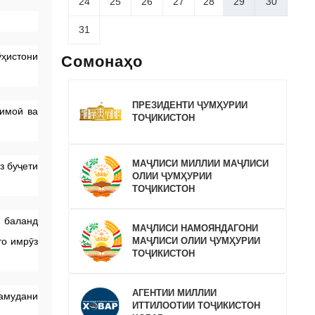
24
25
26
27
28
29
30
31
ҳистони
Сомонаҳо
ПРЕЗИДЕНТИ ҶУМҲУРИИ
тимоӣ ва
ТОҶИКИСТОН
МАҶЛИСИ МИЛЛИИ МАҶЛИСИ
з буҷети
ОЛИИ ҶУМҲУРИИ
ТОҶИКИСТОН
м баланд
МАҶЛИСИ НАМОЯНДАГОНИ
МАҶЛИСИ ОЛИИ ҶУМҲУРИИ
то имрӯз
ТОҶИКИСТОН
АГЕНТИИ МИЛЛИИ
намудани
ИТТИЛООТИИ ТОҶИКИСТОН