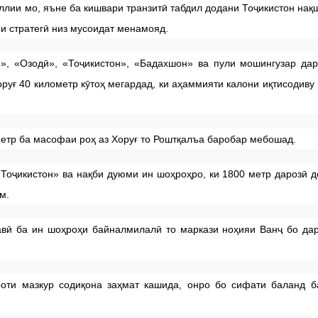
ллии мо, яъне ба кишвари транзитӣ табдил додани Тоҷикистон нақ
и стратегӣ низ мусоидат менамояд.
н», «Озодӣ», «Тоҷикистон», «Бадахшон» ва пули мошингузар да
ғ 40 километр кӯтоҳ мегардад, ки аҳаммияти калони иқтисодиву
етр ба масофаи роҳ аз Хоруғ то Роштқалъа баробар мебошад.
Тоҷикистон» ва нақби дуюми ин шоҳроҳро, ки 1800 метр дарозӣ д
м.
авӣ ба ин шоҳроҳи байналмилалӣ то маркази ноҳияи Ванҷ бо да
ооти мазкур содиқона заҳмат кашида, онро бо сифати баланд 