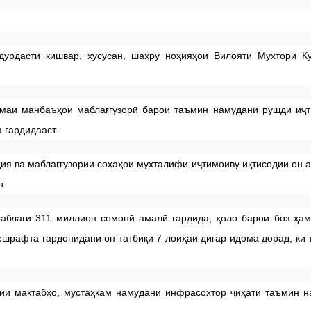
урдасти кишвар, хусусан, шаҳру ноҳияҳои Вилояти Мухтори Кӯ
ҳамаи манбаъҳои маблағгузорӣ барои таъмин намудани рушди иҷ
 гардидааст.
ия ва маблағгузории соҳаҳои мухталифи иҷтимоиву иқтисодии он а
т.
маблағи 311 миллион сомонӣ амалӣ гардида, ҳоло барои боз ҳа
ешрафта гардонидани он татбиқи 7 лоиҳаи дигар идома дорад, ки 
нии мактабҳо, мустаҳкам намудани инфрасохтор ҷиҳати таъмин 