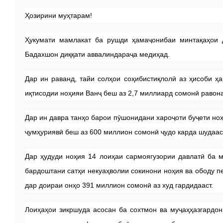
Ҳозирини муҳтарам!
Ҳукумати мамлакат ба рушди ҳамаҷонибаи минтақаҳои д
Бадахшон диққати аввалиндараҷа медиҳад.
Дар ин раванд, тайи солҳои соҳибистиқлолӣ аз ҳисоби 
иқтисодии ноҳияи Ванҷ беш аз 2,7 миллиард сомонӣ равона
Дар ин давра танҳо барои пӯшонидани хароҷоти буҷети ноҳ
ҷумҳуриявӣ беш аз 600 миллион сомонӣ ҷудо карда шудаас
Дар ҳудуди ноҳия 14 лоиҳаи сармоягузории давлатӣ ба 
бардоштани сатҳи некуаҳволии сокинони ноҳия ва ободу п
дар доираи онҳо 391 миллион сомонӣ аз худ гардидааст.
Лоиҳаҳои зикршуда асосан ба сохтмон ва муҷаҳҳазгардо