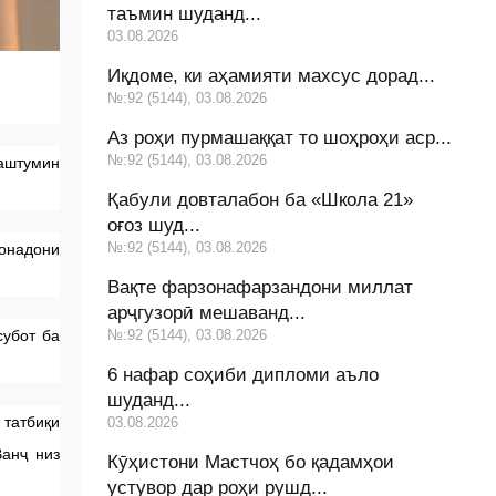
таъмин шуданд...
03.08.2026
Иқдоме, ки аҳамияти махсус дорад...
№:92 (5144), 03.08.2026
Аз роҳи пурмашаққат то шоҳроҳи аср...
№:92 (5144), 03.08.2026
ҳаштумин
Қабули довталабон ба «Школа 21»
оғоз шуд...
№:92 (5144), 03.08.2026
хонадони
Вақте фарзонафарзандони миллат
арҷгузорӣ мешаванд...
№:92 (5144), 03.08.2026
субот ба
6 нафар соҳиби дипломи аъло
шуданд...
 татбиқи
03.08.2026
Ванҷ низ
Кӯҳистони Мастчоҳ бо қадамҳои
устувор дар роҳи рушд...