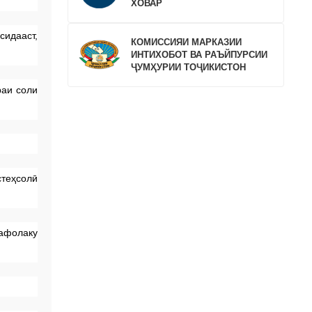
ХОВАР
сидааст,
КОМИССИЯИ МАРКАЗИИ
ИНТИХОБОТ ВА РАЪЙПУРСИИ
ҶУМҲУРИИ ТОҶИКИСТОН
раи соли
стеҳсолӣ
сафолаку