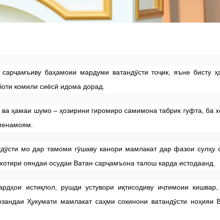
 сарҷамъиву баҳамоии мардуми ватандӯсти тоҷик, яъне бисту 
боти комили сиёсӣ идома дорад.
 ва ҳамаи шумо – ҳозирини гиромиро самимона табрик гуфта, ба 
 менамоям.
дӯсти мо дар тамоми гӯшаву канори мамлакат дар фазои сулҳу 
 хотири ояндаи осудаи Ватан сарҷамъона талош карда истодаанд.
рдҳои истиқлол, рушди устувори иқтисодиву иҷтимоии кишвар,
озандаи Ҳукумати мамлакат саҳми сокинони ватандӯсти ноҳияи 