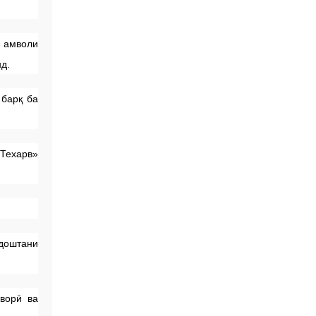
и амволи
д.
 барқ ба
 Техарв»
рдоштани
ворӣ ва