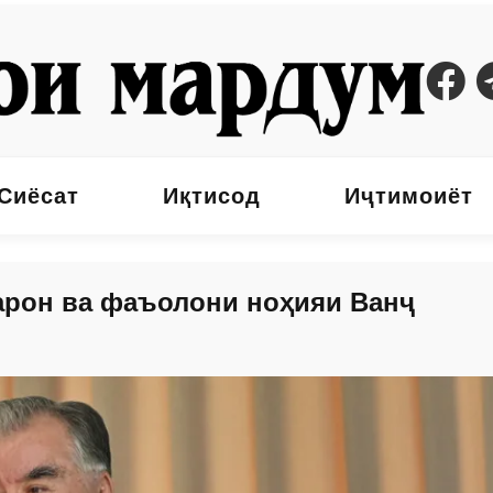
Сиёсат
Иқтисод
Иҷтимоиёт
арон ва фаъолони ноҳияи Ванҷ