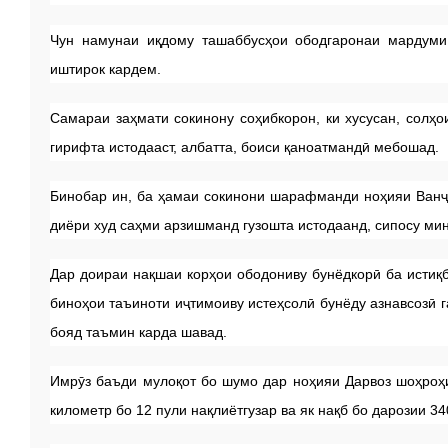
Чун намунаи иқдому ташаббусҳои ободгаронаи мардуми
иштирок кардем.
Самараи заҳмати сокинону соҳибкорон, ки хусусан, солҳ
гирифта истодааст, албатта, боиси қаноатмандӣ мебошад.
Бинобар ин, ба ҳамаи сокинони шарафманди ноҳияи Ванҷ,
диёри худ саҳми арзишманд гузошта истодаанд, сипосу м
Дар доираи нақшаи корҳои ободониву бунёдкорӣ ба истиқб
биноҳои таъиноти иҷтимоиву истеҳсолӣ бунёду азнавсозӣ 
бояд таъмин карда шавад.
Имрӯз баъди мулоқот бо шумо дар ноҳияи Дарвоз шоҳроҳ
километр бо 12 пули нақлиётгузар ва як нақб бо дарозии 