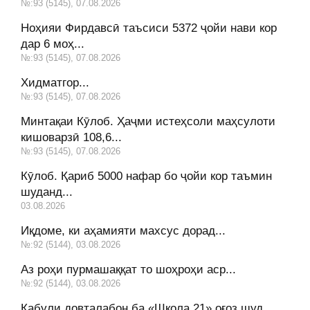
№:93 (5145), 07.08.2026
Ноҳияи Фирдавсӣ таъсиси 5372 ҷойи нави кор
дар 6 моҳ...
№:93 (5145), 07.08.2026
Хидматгор...
№:93 (5145), 07.08.2026
Минтақаи Кӯлоб. Ҳаҷми истеҳсоли маҳсулоти
кишоварзӣ 108,6...
№:93 (5145), 07.08.2026
Кӯлоб. Қариб 5000 нафар бо ҷойи кор таъмин
шуданд...
03.08.2026
Иқдоме, ки аҳамияти махсус дорад...
№:92 (5144), 03.08.2026
Аз роҳи пурмашаққат то шоҳроҳи аср...
№:92 (5144), 03.08.2026
Қабули довталабон ба «Школа 21» оғоз шуд...