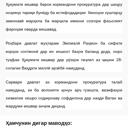
Ҳукумати кишвар барои кормандони прокуратура дар шаҳру
ноҳияҳо тариқи бунёду ба истифодадиҳии биноҳои хуштарҳу
замонавӣ марҳила ба марҳила имкони созгори фаъолият
фароҳам оварда мешавад.
Роҳбари давлат муҳтарам Эмомалӣ Раҳмон ба сифати
корҳои сохтмонӣ дар ин иншоот баҳои баланд дода, онро
туҳфаи Ҳукумати кишвар дар рӯзҳои таҷлил аз ҷашни 28-
солагии Ваҳдати миллӣ арзёбӣ намуданд.
Сарвари давлат аз кормандони прокуратура талаб
намуданд, ки ба волоияти қонун арҷ гузошта, вазифаҳои
хизматии хешро содиқонаву софдилона дар назди Ватан ва
мардуми кишвар анҷом диҳанд.
Ҳамчунин дигар маводҳо: