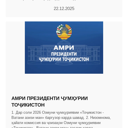
22.12.2025
АМРИ ПРЕЗИДЕНТИ ҶУМҲУРИИ
ТОҶИКИСТОН
1. Дар соли 2026 Озмуни ҷумҳуриявии «Тоҷикистон -
Ватани азизи ман» баргузор карда шавад. 2. Низомнома,
ҳайати комиссия ва ҷоизаҳои Озмуни ҷумҳуриявии
«Тоҷикистон - Ватани азизи ман» тасдиқ карда