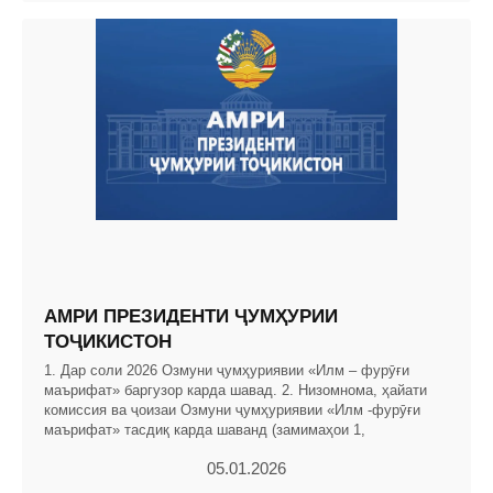
АМРИ ПРЕЗИДЕНТИ ҶУМҲУРИИ
ТОҶИКИСТОН
1. Дар соли 2026 Озмуни ҷумҳуриявии «Илм – фурӯғи
маърифат» баргузор карда шавад. 2. Низомнома, ҳайати
комиссия ва ҷоизаи Озмуни ҷумҳуриявии «Илм -фурӯғи
маърифат» тасдиқ карда шаванд (замимаҳои 1,
05.01.2026