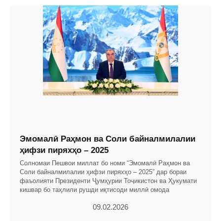
Эмомалӣ Раҳмон ва Соли байналмилалии
ҳифзи пиряхҳо – 2025
Солномаи Пешвои миллат бо номи “Эмомалӣ Раҳмон ва
Соли байналмилалии ҳифзи пиряхҳо – 2025” дар бораи
фаъолияти Президенти Ҷумҳурии Тоҷикистон ва Ҳукумати
кишвар бо таҳлили рушди иқтисоди миллӣ омода
09.02.2026