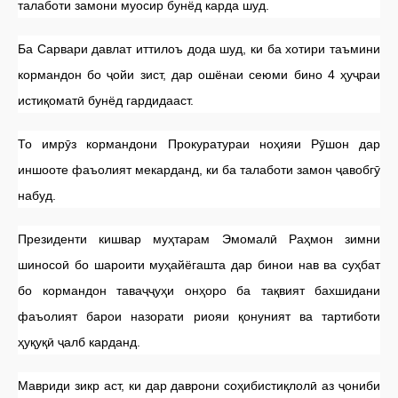
талаботи замони муосир бунёд карда шуд.
Ба Сарвари давлат иттилоъ дода шуд, ки ба хотири таъмини
кормандон бо ҷойи зист, дар ошёнаи сеюми бино 4 ҳуҷраи
истиқоматӣ бунёд гардидааст.
То имрӯз кормандони Прокуратураи ноҳияи Рӯшон дар
иншооте фаъолият мекарданд, ки ба талаботи замон ҷавобгӯ
набуд.
Президенти кишвар муҳтарам Эмомалӣ Раҳмон зимни
шиносоӣ бо шароити муҳайёгашта дар бинои нав ва суҳбат
бо кормандон таваҷҷуҳи онҳоро ба тақвият бахшидани
фаъолият барои назорати риояи қонуният ва тартиботи
ҳуқуқӣ ҷалб карданд.
Мавриди зикр аст, ки дар даврони соҳибистиқлолӣ аз ҷониби