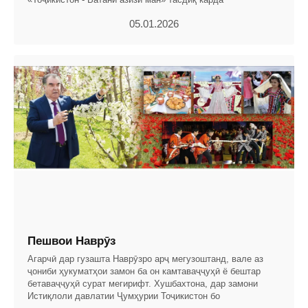
05.01.2026
Пешвои Наврӯз
Агарчӣ дар гузашта Наврӯзро арҷ мегузоштанд, вале аз
ҷониби ҳукуматҳои замон ба он камтаваҷҷуҳӣ ё бештар
бетаваҷҷуҳӣ сурат мегирифт. Хушбахтона, дар замони
Истиқлоли давлатии Ҷумҳурии Тоҷикистон бо