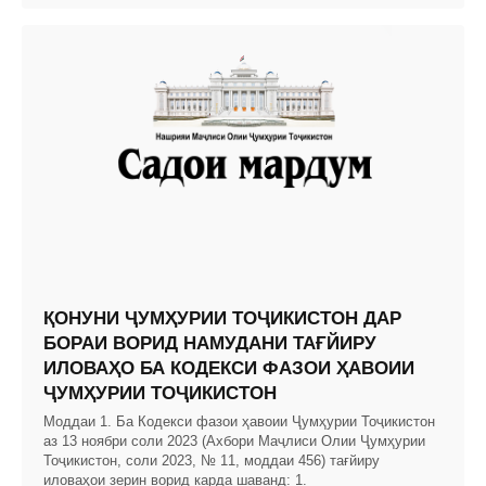
ҚОНУНИ ҶУМҲУРИИ ТОҶИКИСТОН ДАР
БОРАИ ВОРИД НАМУДАНИ ТАҒЙИРУ
ИЛОВАҲО БА КОДЕКСИ ФАЗОИ ҲАВОИИ
ҶУМҲУРИИ ТОҶИКИСТОН
Моддаи 1. Ба Кодекси фазои ҳавоии Ҷумҳурии Тоҷикистон
аз 13 ноябри соли 2023 (Ахбори Маҷлиси Олии Ҷумҳурии
Тоҷикистон, соли 2023, № 11, моддаи 456) тағйиру
иловаҳои зерин ворид карда шаванд: 1.