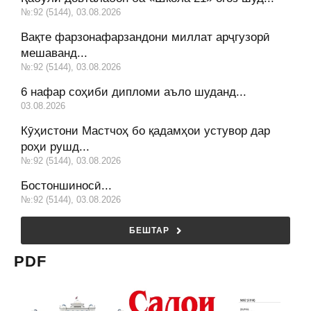
№:92 (5144), 03.08.2026
Вақте фарзонафарзандони миллат арҷгузорӣ
мешаванд...
№:92 (5144), 03.08.2026
6 нафар соҳиби дипломи аъло шуданд...
03.08.2026
Кӯҳистони Мастчоҳ бо қадамҳои устувор дар
роҳи рушд...
№:92 (5144), 03.08.2026
Бостоншиносӣ...
№:92 (5144), 03.08.2026
БЕШТАР
PDF