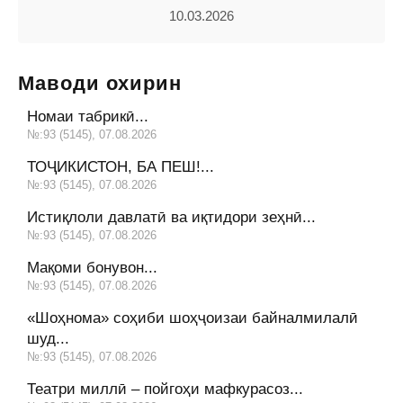
10.03.2026
Маводи охирин
Номаи табрикӣ...
№:93 (5145), 07.08.2026
ТОҶИКИСТОН, БА ПЕШ!...
№:93 (5145), 07.08.2026
Истиқлоли давлатӣ ва иқтидори зеҳнӣ...
№:93 (5145), 07.08.2026
Мақоми бонувон...
№:93 (5145), 07.08.2026
«Шоҳнома» соҳиби шоҳҷоизаи байналмилалӣ
шуд...
№:93 (5145), 07.08.2026
Театри миллӣ – пойгоҳи мафкурасоз...