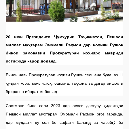
26 июн Президенти Ҷумҳурии Тоҷикистон, Пешвои
миллат муҳтарам Эмомалӣ Раҳмон дар ноҳияи Рӯшон
бинои замонавии Прокуратураи ноҳияро мавриди
истифода қарор доданд.
Бинои нави Прокуратураи ноҳияи Рӯшон сеошёна буда, аз 11
ҳуҷраи корӣ, маҷлисгоҳ, ошхона, таҳхона ва дигар иншооти
ёрирасон иборат мебошад.
Сохтмони бино соли 2023 дар асоси дастуру ҳидоятҳои
Пешвои миллат муҳтарам Эмомалӣ Раҳмон оғоз гардида,
дар муддати ду сол бо сифати баланд ва ҷавобгӯ ба