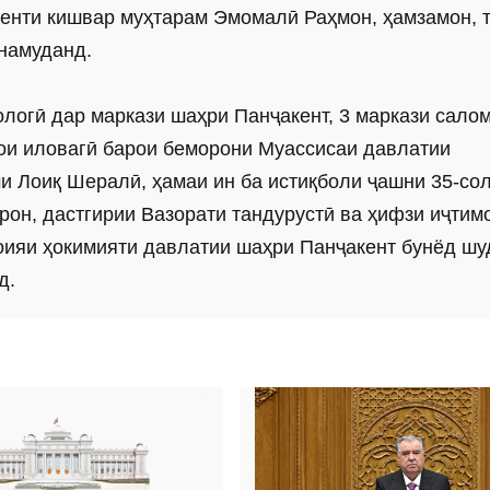
енти кишвар муҳтарам Эмомалӣ Раҳмон, ҳамзамон, 
 намуданд.
логӣ дар маркази шаҳри Панҷакент, 3 маркази сало
нои иловагӣ барои беморони Муассисаи давлатии
ми Лоиқ Шералӣ, ҳамаи ин ба истиқболи ҷашни 35-со
рон, дастгирии Вазорати тандурустӣ ва ҳифзи иҷтим
оияи ҳокимияти давлатии шаҳри Панҷакент бунёд шу
д.