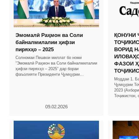
Эмомалӣ Раҳмон ва Соли
ҚОНУНИ 
байналмилалии ҳифзи
ТОҶИКИС
пиряхҳо – 2025
ВОРИД Н
ИЛОВАҲО
Солномаи Пешвои миллат бо номи
“Эмомалӣ Раҳмон ва Соли байналмилалии
ФАЗОИ Ҳ
ҳифзи пиряхҳо – 2025” дар бораи
ТОҶИКИ
фаъолияти Президенти Ҷумҳурии
Моддаи 1. Б
Тоҷикистон ва Ҳукумати кишвар бо
Ҷумҳурии То
таҳлили рушди иқтисоди миллӣ омода
2023 (Ахбор
Тоҷикистон, 
тағйиру илов
09.02.2026
шаванд: 1.