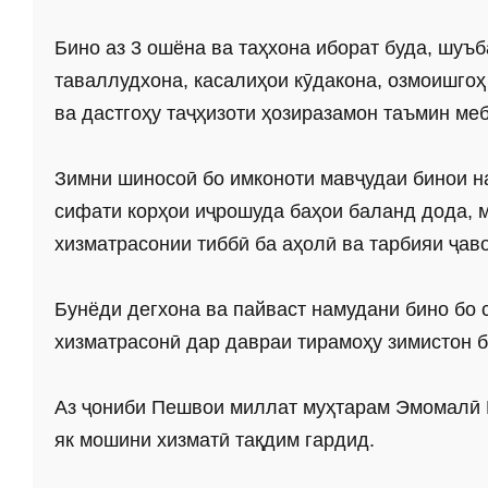
Бино аз 3 ошёна ва таҳхона иборат буда, шуъ
таваллудхона, касалиҳои кӯдакона, озмоишгоҳ 
ва дастгоҳу таҷҳизоти ҳозиразамон таъмин 
Зимни шиносоӣ бо имконоти мавҷудаи бинои 
сифати корҳои иҷрошуда баҳои баланд дода, 
хизматрасонии тиббӣ ба аҳолӣ ва тарбияи ҷ
Бунёди дегхона ва пайваст намудани бино бо 
хизматрасонӣ дар давраи тирамоҳу зимистон 
Аз ҷониби Пешвои миллат муҳтарам Эмомалӣ 
як мошини хизматӣ тақдим гардид.