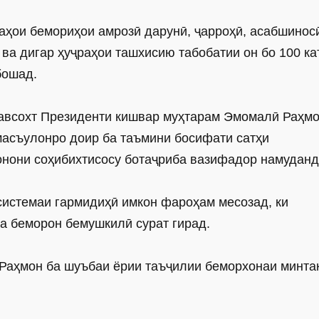
баҳои бемориҳои амрозӣ дарунӣ, ҷарроҳӣ, асабшинос
ва дигар ҳуҷраҳои ташхисию табобатии он бо 100 ка
мебошад.
навсохт Президенти кишвар муҳтарам Эмомалӣ Раҳмо
масъулонро доир ба таъмини босифати сатҳи
авонони соҳибихтисосу ботаҷриба вазифадор намуд
системаи гармидиҳӣ имкон фароҳам месозад, ки
ба беморон бемушкилӣ сурат гирад.
Раҳмон ба шуъбаи ёрии таъҷилии беморхонаи минта