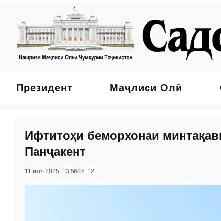
Президент
Маҷлиси Олӣ
Ифтитоҳи беморхонаи минтақав
Панҷакент
11 июл 2025, 13:56
12