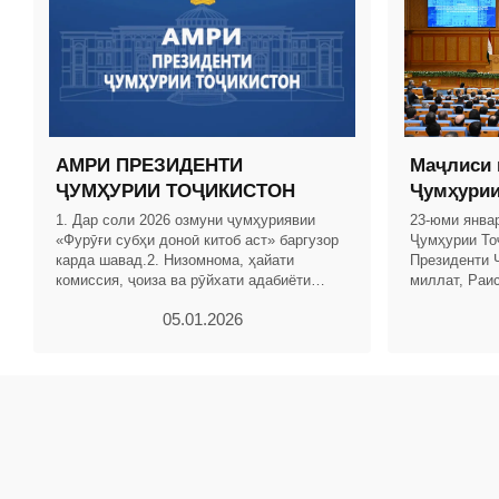
АМРИ ПРЕЗИДЕНТИ
Маҷлиси 
ҶУМҲУРИИ ТОҶИКИСТОН
Ҷумҳурии
1. Дар соли 2026 озмуни ҷумҳуриявии
23-юми янва
«Фурӯғи субҳи доноӣ китоб аст» баргузор
Ҷумҳурии То
карда шавад.2. Низомнома, ҳайати
Президенти 
комиссия, ҷоиза ва рӯйхати адабиёти
миллат, Раи
тавсияшавандаи озмуни ҷумҳуриявии
Эмомалӣ Раҳ
05.01.2026
«Фурӯғи субҳи доноӣ
Ҷумҳурии