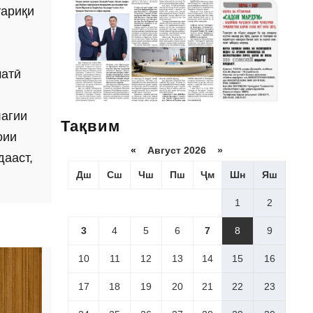
тариқи
матӣ
лагии
Тақвим
оии
«
Август 2026 »
дааст,
Дш
Сш
Чш
Пш
Ҷм
Шн
Яш
1
2
3
4
5
6
7
8
9
10
11
12
13
14
15
16
17
18
19
20
21
22
23