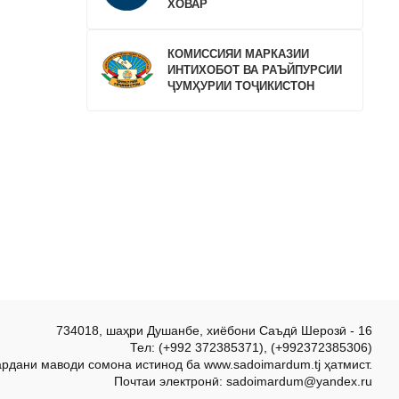
ХОВАР
КОМИССИЯИ МАРКАЗИИ
ИНТИХОБОТ ВА РАЪЙПУРСИИ
ҶУМҲУРИИ ТОҶИКИСТОН
734018, шаҳри Душанбе, хиёбони Саъдӣ Шерозӣ - 16
Тел: (+992 372385371), (+992372385306)
ардани маводи сомона истинод ба www.sadoimardum.tj ҳатмист.
Почтаи электронӣ: sadoimardum@yandex.ru