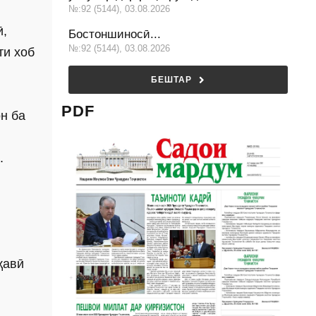
№:92 (5144), 03.08.2026
ӣ,
Бостоншиносӣ...
№:92 (5144), 03.08.2026
ти хоб
БЕШТАР
PDF
н ба
анд.
қавӣ