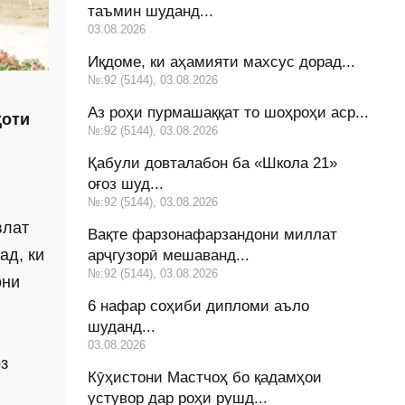
таъмин шуданд...
03.08.2026
Иқдоме, ки аҳамияти махсус дорад...
№:92 (5144), 03.08.2026
Аз роҳи пурмашаққат то шоҳроҳи аср...
ҳоти
№:92 (5144), 03.08.2026
Қабули довталабон ба «Школа 21»
оғоз шуд...
№:92 (5144), 03.08.2026
влат
Вақте фарзонафарзандони миллат
ад, ки
арҷгузорӣ мешаванд...
№:92 (5144), 03.08.2026
они
6 нафар соҳиби дипломи аъло
шуданд...
03.08.2026
з
Кӯҳистони Мастчоҳ бо қадамҳои
устувор дар роҳи рушд...