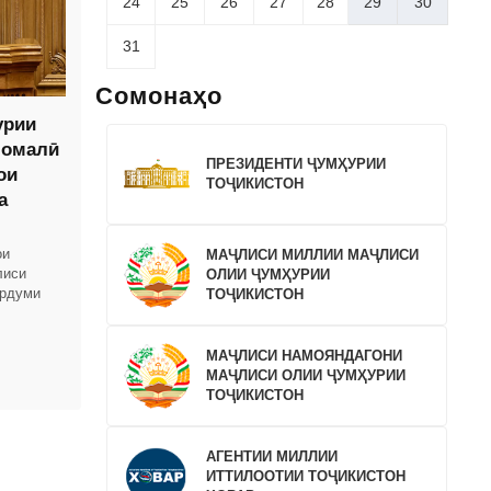
24
25
26
27
28
29
30
31
Сомонаҳо
урии
момалӣ
ПРЕЗИДЕНТИ ҶУМҲУРИИ
ои
ТОҶИКИСТОН
а
ои
МАҶЛИСИ МИЛЛИИ МАҶЛИСИ
лиси
ОЛИИ ҶУМҲУРИИ
ардуми
ТОҶИКИСТОН
вардҳои
МАҶЛИСИ НАМОЯНДАГОНИ
МАҶЛИСИ ОЛИИ ҶУМҲУРИИ
ТОҶИКИСТОН
АГЕНТИИ МИЛЛИИ
ИТТИЛООТИИ ТОҶИКИСТОН