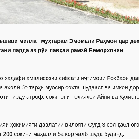
Пешвои миллат муҳтарам Эмомалӣ Раҳмон дар де
ани парда аз рӯи лавҳаи рамзӣ Беморхонаи
бо ҳадафи амалисозии сиёсати иҷтимоии Роҳбари да
 аҳолӣ бо тарҳи муосир сохта шудааст ва имкон дор
оти гирду атроф, сокинони ноҳияҳои Айнӣ ва Куҳист
яи ҳокимияти давлатии вилояти Суғд 3 сол қабл оғо
т 200 сокини маҳаллӣ ба кор ҷалб шуда буданд.