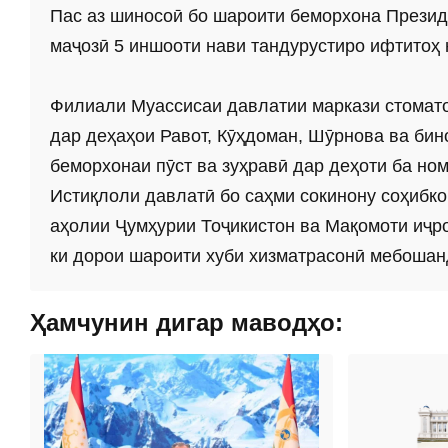
Пас аз шиносоӣ бо шароити беморхона Презид
маҷозӣ 5 иншооти нави тандурустиро ифтитоҳ
Филиали Муассисаи давлатии маркази стомато
дар деҳаҳои Равот, Кӯҳдоман, Шӯрнова ва би
беморхонаи пӯст ва зуҳравӣ дар деҳоти ба но
Истиқлоли давлатӣ бо саҳми сокинону соҳибко
аҳолии Ҷумҳурии Тоҷикистон ва Мақомоти иҷр
ки дорои шароити хуби хизматрасонӣ мебошан
Ҳамчунин дигар маводҳо: