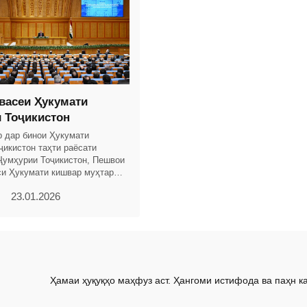
васеи Ҳукумати
 Тоҷикистон
р дар бинои Ҳукумати
ҷикистон таҳти раёсати
Ҷумҳурии Тоҷикистон, Пешвои
си Ҳукумати кишвар муҳтарам
мон маҷлиси васеи Ҳукумати
23.01.2026
Ҳамаи ҳуқуқҳо маҳфуз аст. Ҳангоми истифода ва паҳн к