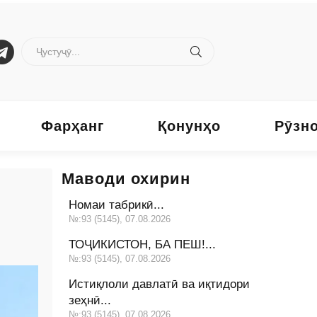
Фарҳанг
Қонунҳо
Рӯзн
Маводи охирин
Номаи табрикӣ...
№:93 (5145), 07.08.2026
ТОҶИКИСТОН, БА ПЕШ!...
№:93 (5145), 07.08.2026
Истиқлоли давлатӣ ва иқтидори
зеҳнӣ...
№:93 (5145), 07.08.2026