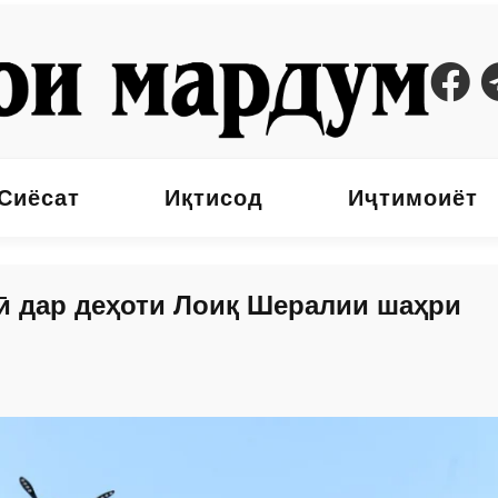
Сиёсат
Иқтисод
Иҷтимоиёт
ӣ дар деҳоти Лоиқ Шералии шаҳри