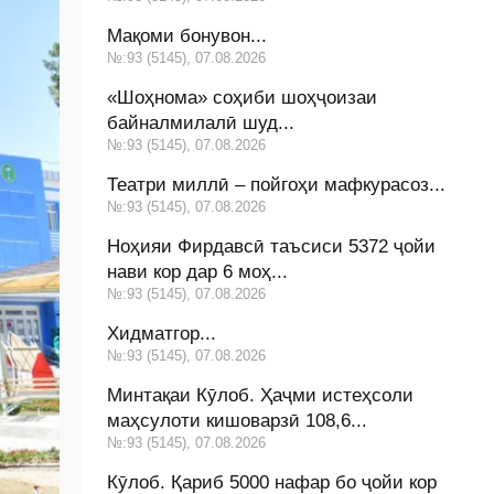
Мақоми бонувон...
№:93 (5145), 07.08.2026
«Шоҳнома» соҳиби шоҳҷоизаи
байналмилалӣ шуд...
№:93 (5145), 07.08.2026
Театри миллӣ – пойгоҳи мафкурасоз...
№:93 (5145), 07.08.2026
Ноҳияи Фирдавсӣ таъсиси 5372 ҷойи
нави кор дар 6 моҳ...
№:93 (5145), 07.08.2026
Хидматгор...
№:93 (5145), 07.08.2026
Минтақаи Кӯлоб. Ҳаҷми истеҳсоли
маҳсулоти кишоварзӣ 108,6...
№:93 (5145), 07.08.2026
Кӯлоб. Қариб 5000 нафар бо ҷойи кор