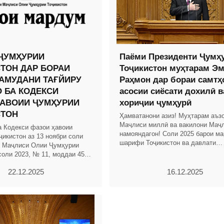
ҶУМҲУРИИ
Паёми Президенти Ҷумҳ
ТОН ДАР БОРАИ
Тоҷикистон муҳтарам Э
АМУДАНИ ТАҒЙИРУ
Раҳмон дар бораи самтҳ
 БА КОДЕКСИ
асосии сиёсати дохилӣ в
АВОИИ ҶУМҲУРИИ
хориҷии ҷумҳурӣ
СТОН
Ҳамватанони азиз! Муҳтарам аъз
Маҷлиси миллӣ ва вакилони Маҷ
а Кодекси фазои ҳавоии
намояндагон! Соли 2025 барои м
ҷикистон аз 13 ноябри соли
шарифи Тоҷикистон ва давлати
и Маҷлиси Олии Ҷумҳурии
соҳибистиқлоли тоҷикон бо дасто
соли 2023, № 11, моддаи 456)
назаррас ва рӯйдодҳои
аҳои зерин ворид карда
22.12.2025
16.12.2025