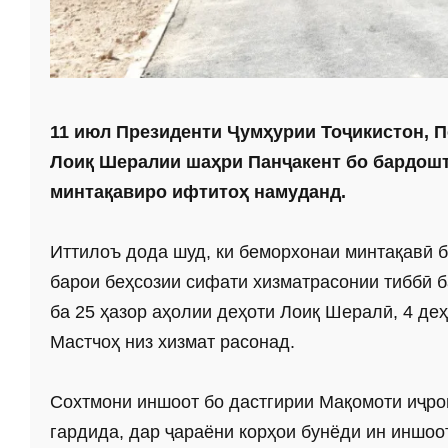
11 июл Президенти Ҷумҳурии Тоҷикистон, 
Лоиқ Шералии шаҳри Панҷакент бо бардошт
минтақавиро ифтитоҳ намуданд.
Иттилоъ дода шуд, ки беморхонаи минтақавӣ 
барои беҳсозии сифати хизматрасонии тиббӣ ба
ба 25 ҳазор аҳолии деҳоти Лоиқ Шералӣ, 4 деҳ
Мастчоҳ низ хизмат расонад.
Сохтмони иншоот бо дастгирии Мақомоти иҷрои
гардида, дар ҷараёни корҳои бунёди ин иншоо