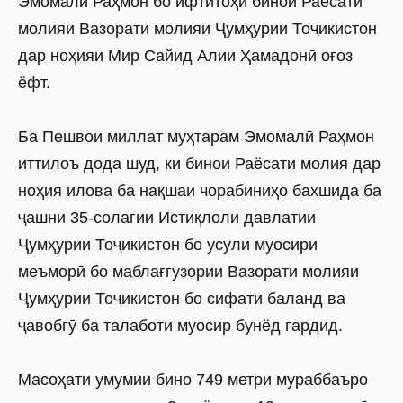
Эмомалӣ Раҳмон бо ифтитоҳи бинои Раёсати
молияи Вазорати молияи Ҷумҳурии Тоҷикистон
дар ноҳияи Мир Сайид Алии Ҳамадонӣ оғоз
ёфт.
Ба Пешвои миллат муҳтарам Эмомалӣ Раҳмон
иттилоъ дода шуд, ки бинои Раёсати молия дар
ноҳия илова ба нақшаи чорабиниҳо бахшида ба
ҷашни 35-солагии Истиқлоли давлатии
Ҷумҳурии Тоҷикистон бо усули муосири
меъморӣ бо маблағгузории Вазорати молияи
Ҷумҳурии Тоҷикистон бо сифати баланд ва
ҷавобгӯ ба талаботи муосир бунёд гардид.
Масоҳати умумии бино 749 метри мураббаъро