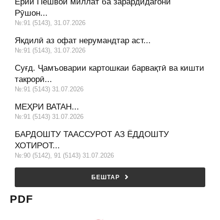
Ёрии Пешвои миллат ба зарардидагони
Рӯшон...
№:91 (5143), 31.07.2026
Якдилӣ аз офат нерумандтар аст...
№:91 (5143), 31.07.2026
Суғд. Ҷамъоварии картошкаи барвақтӣ ва кишти
такрорӣ...
№:91 (5143) 31.07.2026
МЕҲРИ ВАТАН...
№:91 (5143) 31.07.2026
БАРДОШТУ ТААССУРОТ АЗ ЁДДОШТУ
ХОТИРОТ...
№:90 (5142), 91 (5143) 31.07.2026
БЕШТАР
PDF