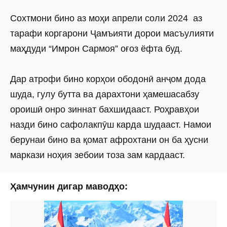
Сохтмони бино аз моҳи апрели соли 2024 аз
тарафи коргарони Ҷамъияти дорои масъулияти
маҳдуди “Имрон Сармоя” оғоз ёфта буд.
Дар атрофи бино корҳои ободонӣ анҷом дода
шуда, гулу бутта ва дарахтони ҳамешасабзу
ороишӣ онро зиннат бахшидааст. Роҳравҳои
назди бино сафолакпӯш карда шудааст. Намои
берунаи бино ва қомат афрохтани он ба ҳусни
маркази ноҳия зебоии тоза зам кардааст.
Ҳамчунин дигар маводҳо: