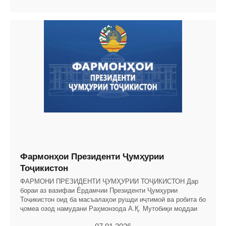
Фармонҳои Президенти Ҷумҳурии
Тоҷикистон
ФАРМОНИ ПРЕЗИДЕНТИ ҶУМҲУРИИ ТОҶИКИСТОН Дар
бораи аз вазифаи Ёрдамчии Президенти Ҷумҳурии
Тоҷикистон оид ба масъалаҳои рушди иҷтимоӣ ва робита бо
ҷомеа озод намудани Раҳмонзода А.Қ. Мутобиқи моддаи