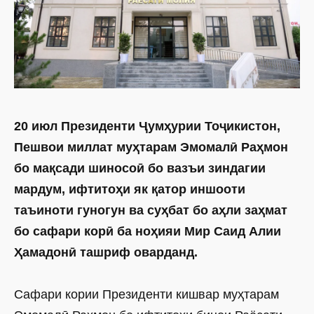
20 июл Президенти Ҷумҳурии Тоҷикистон,
Пешвои миллат муҳтарам Эмомалӣ Раҳмон
бо мақсади шиносоӣ бо вазъи зиндагии
мардум, ифтитоҳи як қатор иншооти
таъиноти гуногун ва суҳбат бо аҳли заҳмат
бо сафари корӣ ба ноҳияи Мир Саид Алии
Ҳамадонӣ ташриф оварданд.
Сафари кории Президенти кишвар муҳтарам