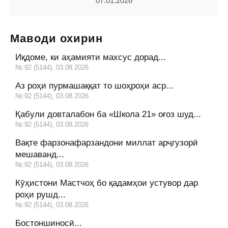
07.01.2026
Маводи охирин
Иқдоме, ки аҳамияти махсус дорад...
№:92 (5144), 03.08.2026
Аз роҳи пурмашаққат то шоҳроҳи аср...
№:92 (5144), 03.08.2026
Қабули довталабон ба «Школа 21» оғоз шуд...
№:92 (5144), 03.08.2026
Вақте фарзонафарзандони миллат арҷгузорӣ
мешаванд...
№:92 (5144), 03.08.2026
Кӯҳистони Мастчоҳ бо қадамҳои устувор дар
роҳи рушд...
№:92 (5144), 03.08.2026
Бостоншиносӣ...