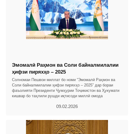
Эмомалӣ Раҳмон ва Соли байналмилалии
ҳифзи пиряхҳо – 2025
Солномаи Пешвои миллат бо номи “Эмомалӣ Раҳмон ва
Соли байналмилалии ҳифзи пиряхҳо – 2025” дар бораи
фаъолияти Президенти Ҷумҳурии Тоҷикистон ва Ҳукумати
кишвар бо таҳлили рушди иқтисоди миллӣ омода
09.02.2026