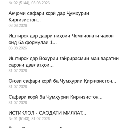
№:92 (5144), 03.08.2026
Анҷоми сафари корӣ дар Ҷумҳурии
Қирғизистон...
03.08.2026
Иштирок дар даври ниҳоии Чемпионати ҷаҳон
оид ба формулаи 1...
03.08.2026
Иштирок дар Вохӯрии ғайрирасмии машваратии
сарони давлатҳои...
31.07.2026
Оғози сафари корӣ ба Ҷумҳурии Қирғизистон...
31.07.2026
Сафари корӣ ба Ҷумҳурии Қирғизистон...
31.07.2026
ИСТИҚЛОЛ - САОДАТИ МИЛЛАТ...
№:91 (5143), 31.07.2026