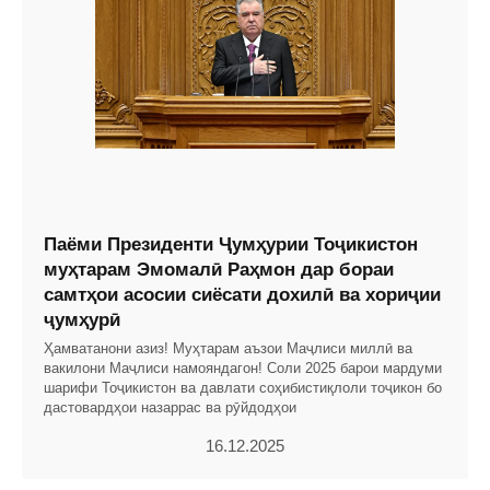
Паёми Президенти Ҷумҳурии Тоҷикистон
муҳтарам Эмомалӣ Раҳмон дар бораи
самтҳои асосии сиёсати дохилӣ ва хориҷии
ҷумҳурӣ
Ҳамватанони азиз! Муҳтарам аъзои Маҷлиси миллӣ ва
вакилони Маҷлиси намояндагон! Соли 2025 барои мардуми
шарифи Тоҷикистон ва давлати соҳибистиқлоли тоҷикон бо
дастовардҳои назаррас ва рӯйдодҳои
16.12.2025