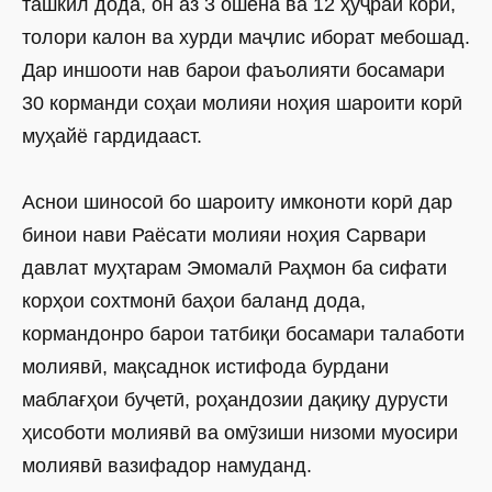
ташкил дода, он аз 3 ошёна ва 12 ҳуҷраи корӣ,
толори калон ва хурди маҷлис иборат мебошад.
Дар иншооти нав барои фаъолияти босамари
30 корманди соҳаи молияи ноҳия шароити корӣ
муҳайё гардидааст.
Аснои шиносоӣ бо шароиту имконоти корӣ дар
бинои нави Раёсати молияи ноҳия Сарвари
давлат муҳтарам Эмомалӣ Раҳмон ба сифати
корҳои сохтмонӣ баҳои баланд дода,
кормандонро барои татбиқи босамари талаботи
молиявӣ, мақсаднок истифода бурдани
маблағҳои буҷетӣ, роҳандозии дақиқу дурусти
ҳисоботи молиявӣ ва омӯзиши низоми муосири
молиявӣ вазифадор намуданд.