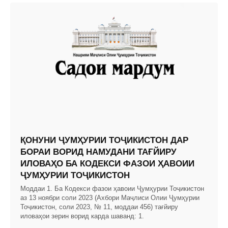
ҚОНУНИ ҶУМҲУРИИ ТОҶИКИСТОН ДАР
БОРАИ ВОРИД НАМУДАНИ ТАҒЙИРУ
ИЛОВАҲО БА КОДЕКСИ ФАЗОИ ҲАВОИИ
ҶУМҲУРИИ ТОҶИКИСТОН
Моддаи 1. Ба Кодекси фазои ҳавоии Ҷумҳурии Тоҷикистон
аз 13 ноябри соли 2023 (Ахбори Маҷлиси Олии Ҷумҳурии
Тоҷикистон, соли 2023, № 11, моддаи 456) тағйиру
иловаҳои зерин ворид карда шаванд: 1.