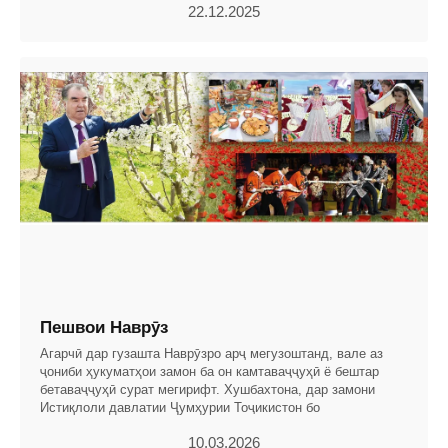
22.12.2025
Пешвои Наврӯз
Агарчӣ дар гузашта Наврӯзро арҷ мегузоштанд, вале аз
ҷониби ҳукуматҳои замон ба он камтаваҷҷуҳӣ ё бештар
бетаваҷҷуҳӣ сурат мегирифт. Хушбахтона, дар замони
Истиқлоли давлатии Ҷумҳурии Тоҷикистон бо
10.03.2026