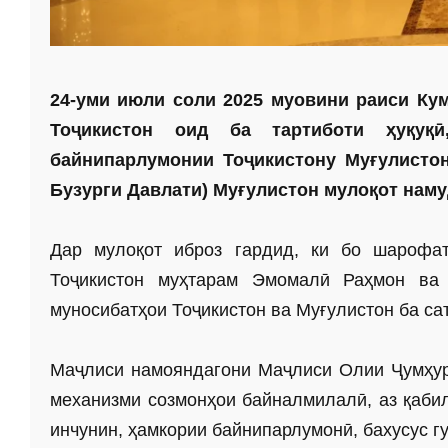
24-уми июли соли 2025 муовини раиси Ку
Тоҷикистон оид ба тартиботи ҳуқуқ
байнипарлумонии Тоҷикистону Муғулистон
Бузурги Давлати) Муғулистон мулоқот нам
Дар мулоқот иброз гардид, ки бо шарофа
Тоҷикистон муҳтарам Эмомалӣ Раҳмон ва 
муносибатҳои Тоҷикистон ва Муғулистон ба са
Маҷлиси намояндагони Маҷлиси Олии Ҷумҳури
механизми созмонҳои байналмилалӣ, аз қаби
инчунин, ҳамкории байнипарлумонӣ, бахусус гу