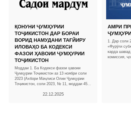
ҚОНУНИ ҶУМҲУРИИ
АМРИ ПР
ТОҶИКИСТОН ДАР БОРАИ
ҶУМҲУРИ
ВОРИД НАМУДАНИ ТАҒЙИРУ
1. Дар соли
ИЛОВАҲО БА КОДЕКСИ
«Фурӯғи субҳ
карда шавад
ФАЗОИ ҲАВОИИ ҶУМҲУРИИ
комиссия, ҷо
ТОҶИКИСТОН
тавсияшаван
«Фурӯғи суб
Моддаи 1. Ба Кодекси фазои ҳавоии
Ҷумҳурии Тоҷикистон аз 13 ноябри соли
2023 (Ахбори Маҷлиси Олии Ҷумҳурии
Тоҷикистон, соли 2023, № 11, моддаи 456)
тағйиру иловаҳои зерин ворид карда
22.12.2025
шаванд: 1.