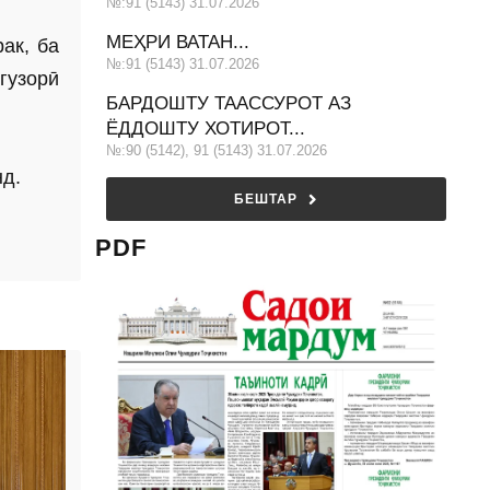
№:91 (5143) 31.07.2026
МЕҲРИ ВАТАН...
ак, ба
№:91 (5143) 31.07.2026
гузорӣ
БАРДОШТУ ТААССУРОТ АЗ
ЁДДОШТУ ХОТИРОТ...
№:90 (5142), 91 (5143) 31.07.2026
нд.
БЕШТАР
PDF