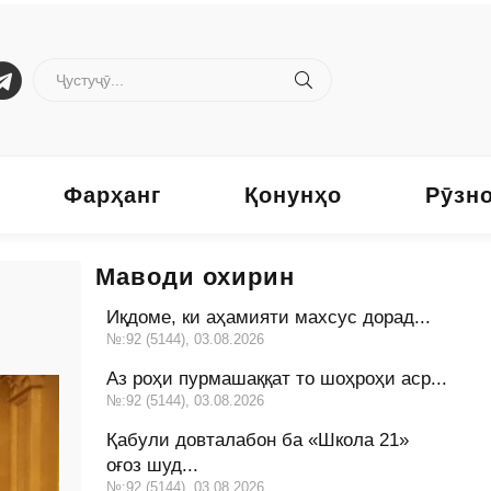
Фарҳанг
Қонунҳо
Рӯзн
Маводи охирин
Иқдоме, ки аҳамияти махсус дорад...
№:92 (5144), 03.08.2026
Аз роҳи пурмашаққат то шоҳроҳи аср...
№:92 (5144), 03.08.2026
Қабули довталабон ба «Школа 21»
оғоз шуд...
№:92 (5144), 03.08.2026