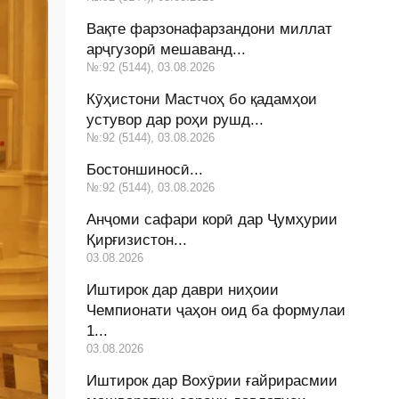
Вақте фарзонафарзандони миллат
арҷгузорӣ мешаванд...
№:92 (5144), 03.08.2026
Кӯҳистони Мастчоҳ бо қадамҳои
устувор дар роҳи рушд...
№:92 (5144), 03.08.2026
Бостоншиносӣ...
№:92 (5144), 03.08.2026
Анҷоми сафари корӣ дар Ҷумҳурии
Қирғизистон...
03.08.2026
Иштирок дар даври ниҳоии
Чемпионати ҷаҳон оид ба формулаи
1...
03.08.2026
Иштирок дар Вохӯрии ғайрирасмии