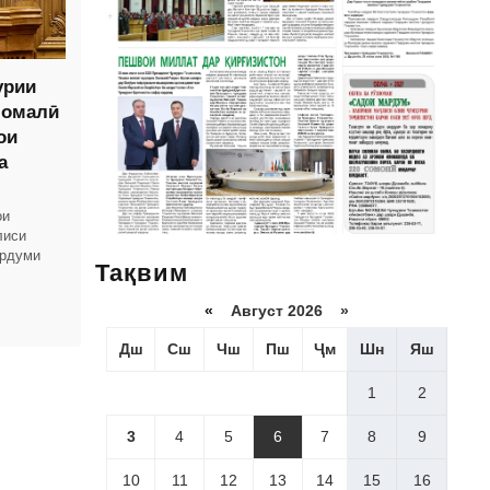
урии
момалӣ
ои
а
ои
лиси
ардуми
Тақвим
вардҳои
«
Август 2026 »
Дш
Сш
Чш
Пш
Ҷм
Шн
Яш
1
2
3
4
5
6
7
8
9
10
11
12
13
14
15
16