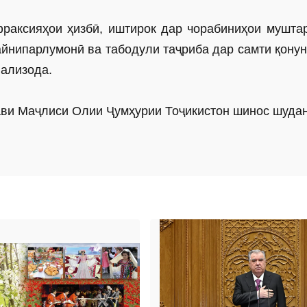
раксияҳои ҳизбӣ, иштирок дар чорабиниҳои муштар
айнипарлумонӣ ва табодули таҷриба дар самти қонун
вализода.
ави Маҷлиси Олии Ҷумҳурии Тоҷикис­тон шинос шуда