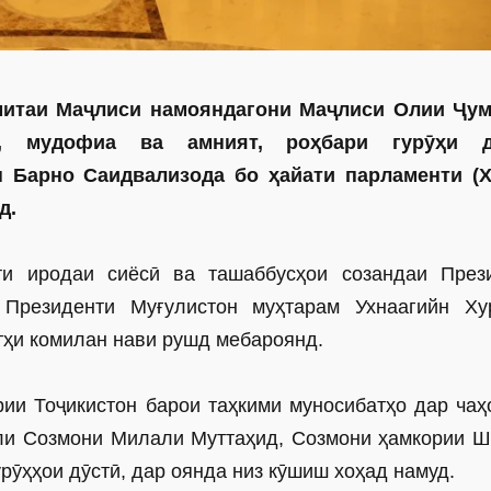
митаи Маҷлиси намояндагони Маҷлиси Олии Ҷу
ӣ, мудофиа ва амният, роҳбари гурӯҳи д
 Барно Саидвализода бо ҳайати парламенти (
уд.
ти иродаи сиёсӣ ва ташаббусҳои созандаи През
Президенти Муғулистон муҳтарам Ухнаагийн Ху
тҳи комилан нави рушд мебароянд.
и Тоҷикистон барои таҳкими муносибатҳо дар чаҳ
ли Созмони Милали Муттаҳид, Созмони ҳамкории Ш
рӯҳҳои дӯстӣ, дар оянда низ кӯшиш хоҳад намуд.