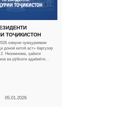
ЕЗИДЕНТИ
И ТОҶИКИСТОН
 2026 озмуни ҷумҳуриявии
и доноӣ китоб аст» баргузор
.2. Низомнома, ҳайати
иза ва рӯйхати адабиёти
даи озмуни ҷумҳуриявии
ҳи доноӣ
05.01.2026