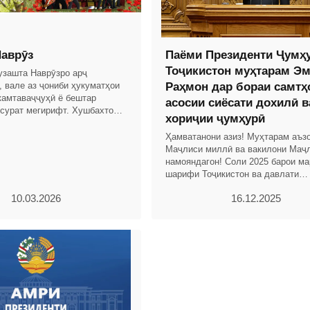
аврӯз
Паёми Президенти Ҷумҳ
Тоҷикистон муҳтарам Э
гузашта Наврӯзро арҷ
, вале аз ҷониби ҳукуматҳои
Раҳмон дар бораи самтҳ
камтаваҷҷуҳӣ ё бештар
асосии сиёсати дохилӣ в
 сурат мегирифт. Хушбахтона,
хориҷии ҷумҳурӣ
Истиқлоли давлатии Ҷумҳурии
о
Ҳамватанони азиз! Муҳтарам аъз
Маҷлиси миллӣ ва вакилони Маҷ
намояндагон! Соли 2025 барои м
шарифи Тоҷикистон ва давлати
соҳибистиқлоли тоҷикон бо дасто
10.03.2026
16.12.2025
назаррас ва рӯйдодҳои