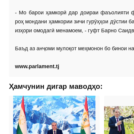
- Мо барои ҳамкорӣ дар доираи фаъолияти ф
роҳ мондани ҳамкории зичи гурӯҳҳои дӯстии б
изҳори омодагӣ менамоем, - гуфт Барно Саид
Баъд аз анҷоми мулоқот меҳмонон бо бинои н
www.parlament.tj
Ҳамчунин дигар маводҳо: