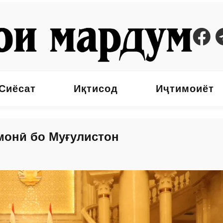
Сиёсат
Иқтисод
Иҷтимоиёт
монӣ бо Муғулистон