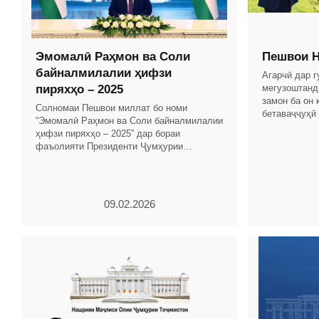
Эмомалӣ Раҳмон ва Соли
Пешвои Н
байналмилалии ҳифзи
Агарчӣ дар 
пиряхҳо – 2025
мегузоштанд
замон ба он 
Солномаи Пешвои миллат бо номи
бетаваҷҷуҳӣ
“Эмомалӣ Раҳмон ва Соли байналмилалии
дар замони 
ҳифзи пиряхҳо – 2025” дар бораи
Тоҷикистон б
фаъолияти Президенти Ҷумҳурии
Тоҷикистон ва Ҳукумати кишвар бо
таҳлили рушди иқтисоди миллӣ омода
09.02.2026