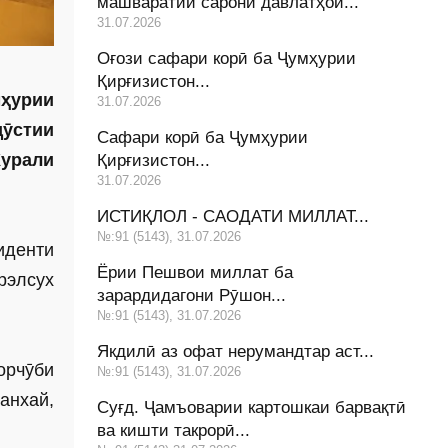
машваратии сарони давлатҳои...
31.07.2026
Оғози сафари корӣ ба Ҷумҳурии
Қирғизистон...
мҳурии
31.07.2026
ӯстии
Сафари корӣ ба Ҷумҳурии
Хурали
Қирғизистон...
31.07.2026
ИСТИҚЛОЛ - САОДАТИ МИЛЛАТ...
№:91 (5143), 31.07.2026
иденти
Ёрии Пешвои миллат ба
рэлсух
зарардидагони Рӯшон...
№:91 (5143), 31.07.2026
Якдилӣ аз офат нерумандтар аст...
орчӯби
№:91 (5143), 31.07.2026
анхай,
Суғд. Ҷамъоварии картошкаи барвақтӣ
ва кишти такрорӣ...