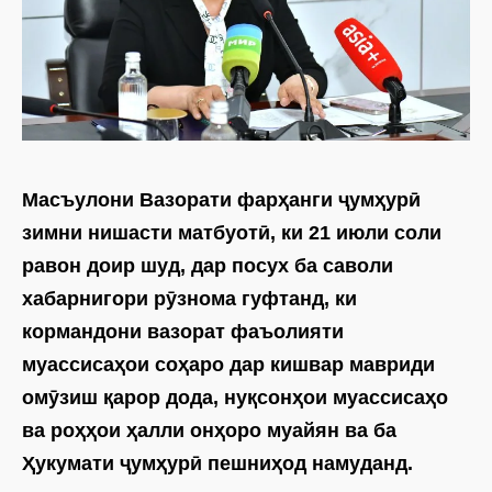
Масъулони Вазорати фарҳанги ҷумҳурӣ
зимни нишас­ти матбуотӣ, ки 21 июли соли
равон доир шуд, дар посух ба саволи
хабарнигори рӯзнома гуфтанд, ки
кормандони вазорат фаъолияти
муассисаҳои соҳаро дар кишвар мавриди
омӯзиш қарор дода, нуқсонҳои муассисаҳо
ва роҳҳои ҳалли онҳоро муайян ва ба
Ҳукумати ҷумҳурӣ пешниҳод намуданд.