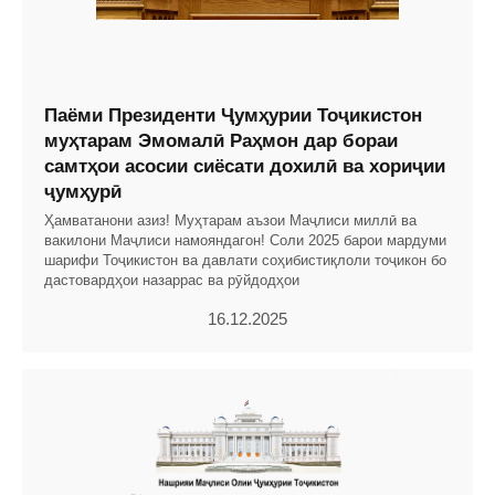
Паёми Президенти Ҷумҳурии Тоҷикистон
муҳтарам Эмомалӣ Раҳмон дар бораи
самтҳои асосии сиёсати дохилӣ ва хориҷии
ҷумҳурӣ
Ҳамватанони азиз! Муҳтарам аъзои Маҷлиси миллӣ ва
вакилони Маҷлиси намояндагон! Соли 2025 барои мардуми
шарифи Тоҷикистон ва давлати соҳибистиқлоли тоҷикон бо
дастовардҳои назаррас ва рӯйдодҳои
16.12.2025