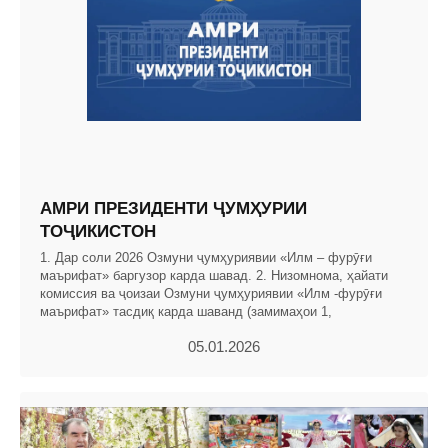
АМРИ ПРЕЗИДЕНТИ ҶУМҲУРИИ
ТОҶИКИСТОН
1. Дар соли 2026 Озмуни ҷумҳуриявии «Илм – фурӯғи
маърифат» баргузор карда шавад. 2. Низомнома, ҳайати
комиссия ва ҷоизаи Озмуни ҷумҳуриявии «Илм -фурӯғи
маърифат» тасдиқ карда шаванд (замимаҳои 1,
05.01.2026