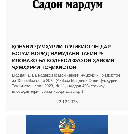
ҚОНУНИ ҶУМҲУРИИ ТОҶИКИСТОН ДАР
БОРАИ ВОРИД НАМУДАНИ ТАҒЙИРУ
ИЛОВАҲО БА КОДЕКСИ ФАЗОИ ҲАВОИИ
ҶУМҲУРИИ ТОҶИКИСТОН
Моддаи 1. Ба Кодекси фазои ҳавоии Ҷумҳурии Тоҷикистон
аз 13 ноябри соли 2023 (Ахбори Маҷлиси Олии Ҷумҳурии
Тоҷикистон, соли 2023, № 11, моддаи 456) тағйиру
иловаҳои зерин ворид карда шаванд: 1.
22.12.2025