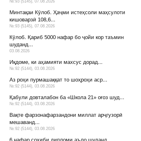
№:93 (5145), 07.08.2026
Минтақаи Кӯлоб. Ҳаҷми истеҳсоли маҳсулоти
кишоварзӣ 108,6...
№:93 (5145), 07.08.2026
Кӯлоб. Қариб 5000 нафар бо ҷойи кор таъмин
шуданд...
03.08.2026
Иқдоме, ки аҳамияти махсус дорад...
№:92 (5144), 03.08.2026
Аз роҳи пурмашаққат то шоҳроҳи аср...
№:92 (5144), 03.08.2026
Қабули довталабон ба «Школа 21» оғоз шуд...
№:92 (5144), 03.08.2026
Вақте фарзонафарзандони миллат арҷгузорӣ
мешаванд...
№:92 (5144), 03.08.2026
6 нафар соҳиби дипломи аъло шуданд...