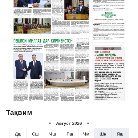
Тақвим
«
Август 2026 »
Дш
Сш
Чш
Пш
Ҷм
Шн
Яш