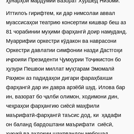
ҳунарҳои мардумии вазорат Хуршед Низомӣ.
Иттилоъ гирифтем, ки дар нимсолаи аввал
муассисаҳои театрию консертии кишвар беш аз
81 чорабинии муҳими фарҳангӣ доир намуданд.
Муаррифии оркестри кӯдакон ва наврасони
Оркестри давлатии симфонии назди Дастгоҳи
иҷроияи Президенти Ҷумҳурии Тоҷикистон бо
ҳузури Пешвои миллат муҳтарам Эмомалӣ
Раҳмон аз падидаҳои дигари фараҳбахши
фарҳангӣ дар ин давра арзёбӣ шуд. Илова бар
ин, вазорат бо ҷалби олимон, ходимони дин,
чеҳраҳои фарҳангию сиёсӣ маҳфили
маърифатӣ-фарҳангӣ таъсис дод, ки ҳадафи
он баланд бардоштани маърифати сиёсӣ,
ҳуқуқӣ ва ахлоқии шаҳрвандон мебошад.