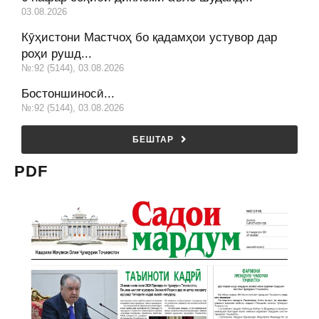
03.08.2026
Кӯҳистони Мастчоҳ бо қадамҳои устувор дар
роҳи рушд...
№:92 (5144), 03.08.2026
Бостоншиносӣ...
№:92 (5144), 03.08.2026
БЕШТАР
PDF