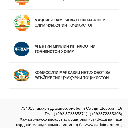
МАҶЛИСИ НАМОЯНДАГОНИ МАҶЛИСИ
ОЛИИ ҶУМҲУРИИ ТОҶИКИСТОН
АГЕНТИИ МИЛЛИИ ИТТИЛООТИИ
ТОҶИКИСТОН ХОВАР
КОМИССИЯИ МАРКАЗИИ ИНТИХОБОТ ВА
РАЪЙПУРСИИ ҶУМҲУРИИ ТОҶИКИСТОН
734018, шаҳри Душанбе, хиёбони Саъдӣ Шерозӣ - 16
Тел: (+992 372385371), (+992372385306)
Ҳамаи ҳуқуқҳо маҳфуз аст. Ҳангоми истифода ва паҳн
кардани маводи сомона истинод ба www.sadoimardum.tj