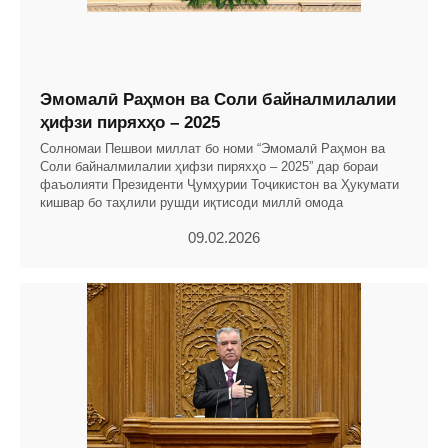
Эмомалӣ Раҳмон ва Соли байналмилалии
ҳифзи пиряхҳо – 2025
Солномаи Пешвои миллат бо номи “Эмомалӣ Раҳмон ва
Соли байналмилалии ҳифзи пиряхҳо – 2025” дар бораи
фаъолияти Президенти Ҷумҳурии Тоҷикистон ва Ҳукумати
кишвар бо таҳлили рушди иқтисоди миллӣ омода
09.02.2026