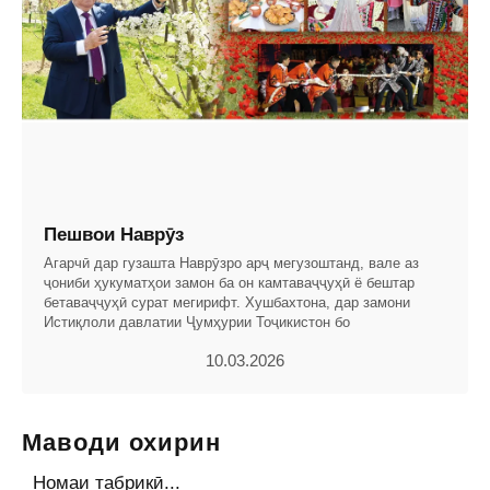
Пешвои Наврӯз
Агарчӣ дар гузашта Наврӯзро арҷ мегузоштанд, вале аз
ҷониби ҳукуматҳои замон ба он камтаваҷҷуҳӣ ё бештар
бетаваҷҷуҳӣ сурат мегирифт. Хушбахтона, дар замони
Истиқлоли давлатии Ҷумҳурии Тоҷикистон бо
10.03.2026
Маводи охирин
Номаи табрикӣ...