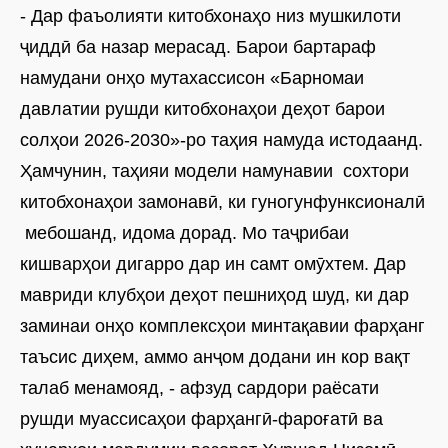
- Дар фаъолияти китобхонаҳо низ мушкилоти
ҷиддӣ ба назар мерасад. Барои бартараф
намудани онҳо мутахассисон «Барномаи
давлатии рушди китобхонаҳои деҳот барои
солҳои 2026-2030»-ро таҳия намуда истодаанд.
Ҳамчунин, таҳияи модели намунавии сохтори
китобхонаҳои замонавӣ, ки гуногунфунксионалӣ
мебошанд, идома дорад. Мо таҷрибаи
кишварҳои дигарро дар ин самт омӯхтем. Дар
мавриди клубҳои деҳот пешниҳод шуд, ки дар
заминаи онҳо комплексҳои минтақавии фарҳанг
таъсис диҳем, аммо анҷом додани ин кор вақт
талаб менамояд, - афзуд сардори раёсати
рушди муассисаҳои фарҳангӣ-фароғатӣ ва