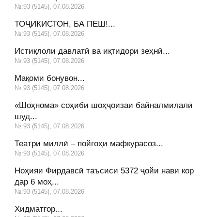
№:93 (5145), 07.08.2026
ТОҶИКИСТОН, БА ПЕШ!...
№:93 (5145), 07.08.2026
Истиқлоли давлатӣ ва иқтидори зеҳнӣ...
№:93 (5145), 07.08.2026
Мақоми бонувон...
№:93 (5145), 07.08.2026
«Шоҳнома» соҳиби шоҳҷоизаи байналмилалӣ
шуд...
№:93 (5145), 07.08.2026
Театри миллӣ – пойгоҳи мафкурасоз...
№:93 (5145), 07.08.2026
Ноҳияи Фирдавсӣ таъсиси 5372 ҷойи нави кор
дар 6 моҳ...
№:93 (5145), 07.08.2026
Хидматгор...