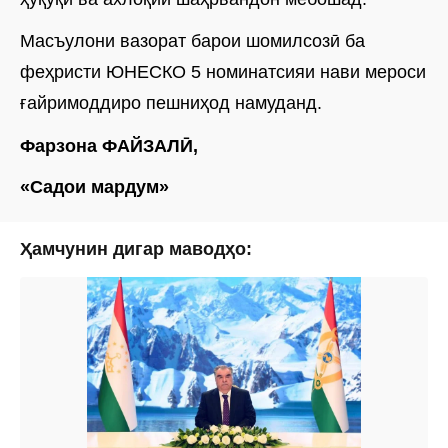
Масъулони вазорат барои шомилсозӣ ба
феҳристи ЮНЕСКО 5 номинатсияи нави мероси
ғайримоддиро пешниҳод намуданд.
Фарзона ФАЙЗАЛӢ,
«Садои мардум»
Ҳамчунин дигар маводҳо: