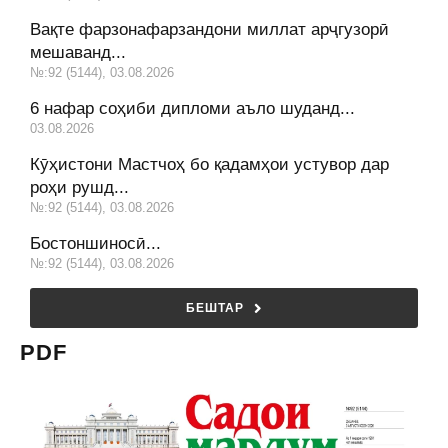
Вақте фарзонафарзандони миллат арҷгузорӣ
мешаванд...
№:92 (5144), 03.08.2026
6 нафар соҳиби дипломи аъло шуданд...
03.08.2026
Кӯҳистони Мастчоҳ бо қадамҳои устувор дар
роҳи рушд...
№:92 (5144), 03.08.2026
Бостоншиносӣ...
№:92 (5144), 03.08.2026
БЕШТАР
PDF