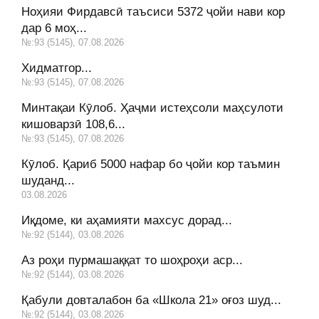
Ноҳияи Фирдавсӣ таъсиси 5372 ҷойи нави кор
дар 6 моҳ...
№:93 (5145), 07.08.2026
Хидматгор...
№:93 (5145), 07.08.2026
Минтақаи Кӯлоб. Ҳаҷми истеҳсоли маҳсулоти
кишоварзӣ 108,6...
№:93 (5145), 07.08.2026
Кӯлоб. Қариб 5000 нафар бо ҷойи кор таъмин
шуданд...
03.08.2026
Иқдоме, ки аҳамияти махсус дорад...
№:92 (5144), 03.08.2026
Аз роҳи пурмашаққат то шоҳроҳи аср...
№:92 (5144), 03.08.2026
Қабули довталабон ба «Школа 21» оғоз шуд...
№:92 (5144), 03.08.2026