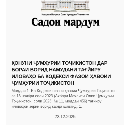
ҚОНУНИ ҶУМҲУРИИ ТОҶИКИСТОН ДАР
БОРАИ ВОРИД НАМУДАНИ ТАҒЙИРУ
ИЛОВАҲО БА КОДЕКСИ ФАЗОИ ҲАВОИИ
ҶУМҲУРИИ ТОҶИКИСТОН
Моддаи 1. Ба Кодекси фазои ҳавоии Ҷумҳурии Тоҷикистон
аз 13 ноябри соли 2023 (Ахбори Маҷлиси Олии Ҷумҳурии
Тоҷикистон, соли 2023, № 11, моддаи 456) тағйиру
иловаҳои зерин ворид карда шаванд: 1.
22.12.2025