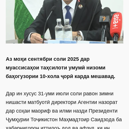
Аз моҳи сентябри соли 2025 дар
муассисаҳои таҳсилоти умумӣ низоми
баҳогузории 10-хола ҷорӣ карда мешавад.
Дар ин хусус 31-уми июли соли равон зимни
нишасти матбуотӣ директори Агентии назорат
дар соҳаи маориф ва илми назди Президенти
Ҷумҳурии Тоҷикистон Маҳмадтоир Саидзода ба
хабарнигорон иттилоъ дод ва афзуд, ки ин