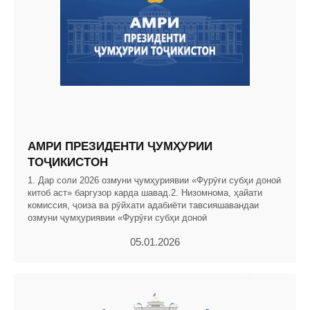
АМРИ ПРЕЗИДЕНТИ ҶУМҲУРИИ
ТОҶИКИСТОН
1. Дар соли 2026 озмуни ҷумҳуриявии «Фурӯғи субҳи доноӣ
китоб аст» баргузор карда шавад.2. Низомнома, ҳайати
комиссия, ҷоиза ва рӯйхати адабиёти тавсияшавандаи
озмуни ҷумҳуриявии «Фурӯғи субҳи доноӣ
05.01.2026