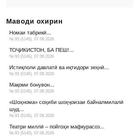
Маводи охирин
Номаи табрикӣ...
№:93 (5145), 07.08.2026
ТОҶИКИСТОН, БА ПЕШ!...
№:93 (5145), 07.08.2026
Истиқлоли давлатӣ ва иқтидори зеҳнӣ...
№:93 (5145), 07.08.2026
Мақоми бонувон...
№:93 (5145), 07.08.2026
«Шоҳнома» соҳиби шоҳҷоизаи байналмилалӣ
шуд...
№:93 (5145), 07.08.2026
Театри миллӣ – пойгоҳи мафкурасоз...
№:93 (5145), 07.08.2026