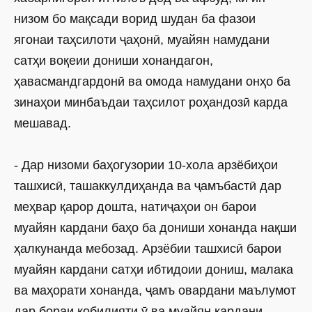
низом бо мақсади ворид шудан ба фазои
ягонаи таҳсилоти ҷаҳонӣ, муайян намудани
сатҳи воқеии дониши хонандагон,
ҳавасмандгардонӣ ва омода намудани онҳо ба
зинаҳои минбаъдаи таҳсилот роҳандозӣ карда
мешавад.
- Дар низоми баҳогузории 10-хола арзёбиҳои
ташхисӣ, ташаккулдиҳанда ва ҷамъбастӣ дар
меҳвар қарор дошта, натиҷаҳои он барои
муайян кардани баҳо ба дониши хонанда нақши
ҳалкунанда мебозад. Арзёбии ташхисӣ барои
муайян кардани сатҳи ибтидоии дониш, малака
ва маҳорати хонанда, ҷамъ овардани маълумот
дар бораи қобилияти ӯ ва муайян кардани