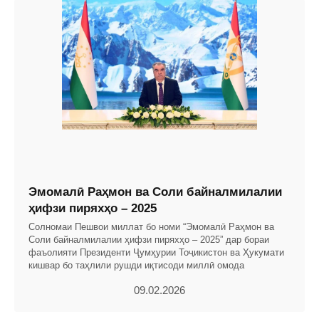
Эмомалӣ Раҳмон ва Соли байналмилалии
ҳифзи пиряхҳо – 2025
Солномаи Пешвои миллат бо номи “Эмомалӣ Раҳмон ва
Соли байналмилалии ҳифзи пиряхҳо – 2025” дар бораи
фаъолияти Президенти Ҷумҳурии Тоҷикистон ва Ҳукумати
кишвар бо таҳлили рушди иқтисоди миллӣ омода
09.02.2026