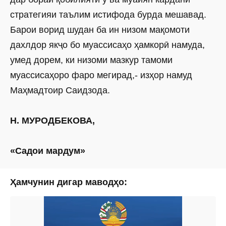
стратегияи таълим истифода бурда мешавад.
Барои ворид шудан ба ин низом мақомоти
дахлдор якҷо бо муассисаҳо ҳамкорӣ намуда,
умед дорем, ки низоми мазкур тамоми
муассисаҳоро фаро мегирад,- изҳор намуд
Маҳмадтоир Саидзода.
Н. МУРОДБЕКОВА,
«Садои мардум»
Ҳамчунин дигар маводҳо: