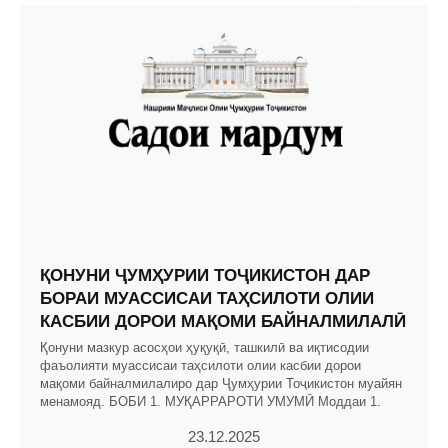
ҚОНУНИ ҶУМҲУРИИ ТОҶИКИСТОН ДАР
БОРАИ МУАССИСАИ ТАҲСИЛОТИ ОЛИИ
КАСБИИ ДОРОИ МАҚОМИ БАЙНАЛМИЛАЛӢ
Қонуни мазкур асосҳои ҳуқуқӣ, ташкилӣ ва иқтисодии
фаъолияти муассисаи таҳсилоти олии касбии дорои
мақоми байналмилалиро дар Ҷумҳурии Тоҷикистон муайян
менамояд. БОБИ 1. МУҚАРРАРОТИ УМУМӢ Моддаи 1.
23.12.2025