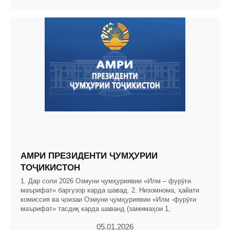
АМРИ ПРЕЗИДЕНТИ ҶУМҲУРИИ
ТОҶИКИСТОН
1. Дар соли 2026 Озмуни ҷумҳуриявии «Илм – фурӯғи
маърифат» баргузор карда шавад. 2. Низомнома, ҳайати
комиссия ва ҷоизаи Озмуни ҷумҳуриявии «Илм -фурӯғи
маърифат» тасдиқ карда шаванд (замимаҳои 1,
05.01.2026