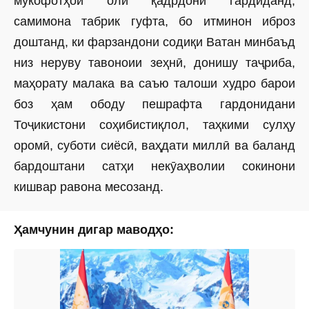
мукофотҳои олӣ қадрдонӣ гардиданд,
самимона табрик гуфта, бо итминон иброз
доштанд, ки фарзандони содиқи Ватан минбаъд
низ неруву тавоноии зеҳнӣ, донишу таҷриба,
маҳорату малака ва саъю талоши худро барои
боз ҳам ободу пешрафта гардонидани
Тоҷикистони соҳибистиқлол, таҳкими сулҳу
оромӣ, суботи сиёсӣ, ваҳдати миллӣ ва баланд
бардоштани сатҳи некӯаҳволии сокинони
кишвар равона месозанд.
Ҳамчунин дигар маводҳо: