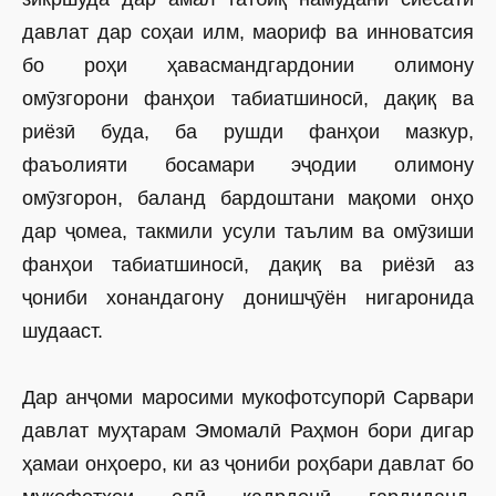
давлат дар соҳаи илм, маориф ва инноватсия
бо роҳи ҳавасмандгардонии олимону
омӯзгорони фанҳои табиатшиносӣ, дақиқ ва
риёзӣ буда, ба рушди фанҳои мазкур,
фаъолияти босамари эҷодии олимону
омӯзгорон, баланд бардоштани мақоми онҳо
дар ҷомеа, такмили усули таълим ва омӯзиши
фанҳои табиатшиносӣ, дақиқ ва риёзӣ аз
ҷониби хонандагону донишҷӯён нигаронида
шудааст.
Дар анҷоми маросими мукофотсупорӣ Сарвари
давлат муҳтарам Эмомалӣ Раҳмон бори дигар
ҳамаи онҳоеро, ки аз ҷониби роҳбари давлат бо