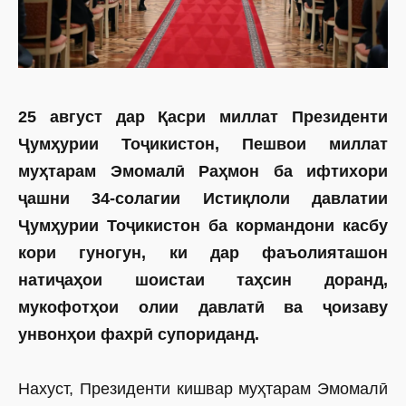
25 август дар Қасри миллат Президенти
Ҷумҳурии Тоҷикистон, Пешвои миллат
муҳтарам Эмомалӣ Раҳмон ба ифтихори
ҷашни 34-солагии Истиқлоли давлатии
Ҷумҳурии Тоҷикистон ба кормандони касбу
кори гуногун, ки дар фаъолияташон
натиҷаҳои шоистаи таҳсин доранд,
мукофотҳои олии давлатӣ ва ҷоизаву
унвонҳои фахрӣ супориданд.
Нахуст, Президенти кишвар муҳтарам Эмомалӣ