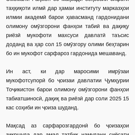
таҳқиқоти илмӣ дар ҳамаи институту марказҳои
илмии академӣ барои ҳавасманд гардонидани
олимону омӯзгорони фанҳои табиӣ ва дақиқу
риёзӣ мукофоти махсуси давлатӣ таъсис
доданд ва ҳар сол 15 омӯзгору олими беҳтарин
бо ин мукофот сарфароз гардонида мешаванд.
Ин аст, ки дар маросими имрӯзаи
мукофотсупорӣ бо ҷоизаи давлатии Ҷумҳурии
Тоҷикистон барои олимону омӯзгорони фанҳои
табиатшиносӣ, дақиқ ва риёзӣ дар соли 2025 15
кас соҳиби ин ҷоиза шуданд.
Мақсад аз сарфарозгардонӣ бо ҷоизаҳои
зикршуда дар амал татбиқ намудани сиёсати