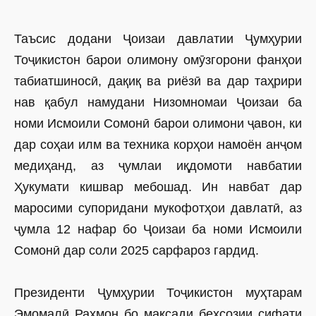
Таъсис додани Ҷоизаи давлатии Ҷумҳурии
Тоҷикистон барои олимону омӯзгорони фанҳои
табиатшиносӣ, дақиқ ва риёзӣ ва дар таҳрири
нав қабул намудани Низомномаи Ҷоизаи ба
номи Исмоили Сомонӣ барои олимони ҷавон, ки
дар соҳаи илм ва техника корҳои намоён анҷом
медиҳанд, аз ҷумлаи иқдомоти навбатии
Ҳукумати кишвар мебошад. Ин навбат дар
маросими супоридани мукофотҳои давлатӣ, аз
ҷумла 12 нафар бо Ҷоизаи ба номи Исмоили
Сомонӣ дар соли 2025 сарфароз гардид.
Президенти Ҷумҳурии Тоҷикистон муҳтарам
Эмомалӣ Раҳмон бо мақсади беҳсозии сифати