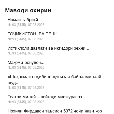
Маводи охирин
Номаи табрикӣ...
№:93 (5145), 07.08.2026
ТОҶИКИСТОН, БА ПЕШ!...
№:93 (5145), 07.08.2026
Истиқлоли давлатӣ ва иқтидори зеҳнӣ...
№:93 (5145), 07.08.2026
Мақоми бонувон...
№:93 (5145), 07.08.2026
«Шоҳнома» соҳиби шоҳҷоизаи байналмилалӣ
шуд...
№:93 (5145), 07.08.2026
Театри миллӣ – пойгоҳи мафкурасоз...
№:93 (5145), 07.08.2026
Ноҳияи Фирдавсӣ таъсиси 5372 ҷойи нави кор