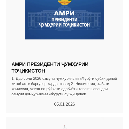
АМРИ ПРЕЗИДЕНТИ ҶУМҲУРИИ
ТОҶИКИСТОН
1. Дар соли 2026 озмуни ҷумҳуриявии «Фурӯғи субҳи доноӣ
китоб аст» баргузор карда шавад.2. Низомнома, ҳайати
комиссия, ҷоиза ва рӯйхати адабиёти тавсияшавандаи
озмуни ҷумҳуриявии «Фурӯғи субҳи доноӣ
05.01.2026