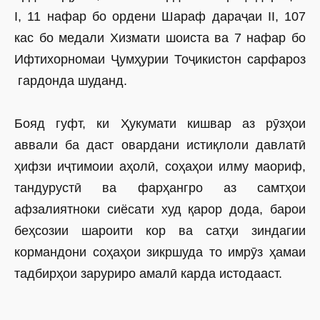
I, 11 нафар бо ордени Шараф дараҷаи II, 107
кас бо медали Хизмати шоиста ва 7 нафар бо
Ифтихорномаи Ҷумҳурии Тоҷикистон сарфароз
гардонда шуданд.
Бояд гуфт, ки Ҳукумати кишвар аз рӯзҳои
аввали ба даст овардани истиқлоли давлатӣ
ҳифзи иҷтимоии аҳолӣ, соҳаҳои илму маориф,
тандурустӣ ва фарҳангро аз самтҳои
афзалиятноки сиёсати худ қарор дода, барои
беҳсозии шароити кор ва сатҳи зиндагии
кормандони соҳаҳои зикршуда то имрӯз ҳамаи
тадбирҳои заруриро амалӣ карда истодааст.