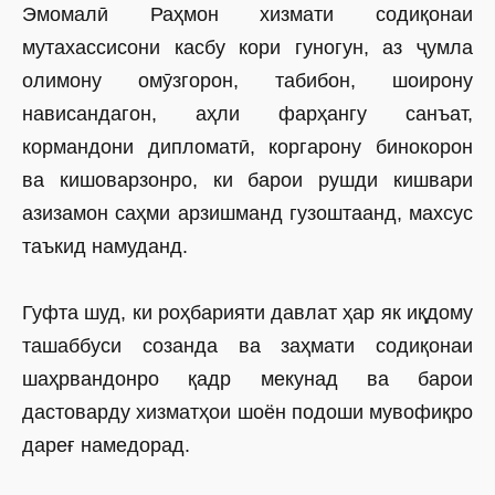
Эмомалӣ Раҳмон хизмати содиқонаи
мутахассисони касбу кори гуногун, аз ҷумла
олимону омӯзгорон, табибон, шоирону
нависандагон, аҳли фарҳангу санъат,
кормандони дипломатӣ, коргарону бинокорон
ва кишоварзонро, ки барои рушди кишвари
азизамон саҳми арзишманд гузоштаанд, махсус
таъкид намуданд.
Гуфта шуд, ки роҳбарияти давлат ҳар як иқдому
ташаббуси созанда ва заҳмати содиқонаи
шаҳрвандонро қадр мекунад ва барои
дастоварду хизматҳои шоён подоши мувофиқро
дареғ намедорад.