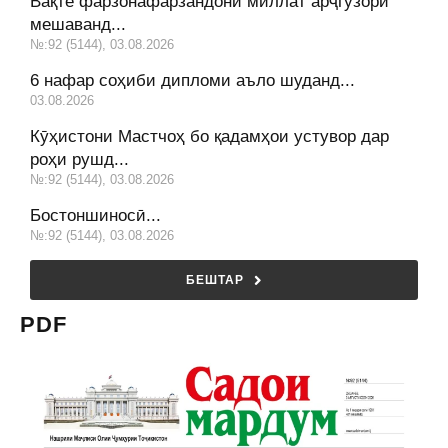
Вақте фарзонафарзандони миллат арҷгузорӣ
мешаванд...
№:92 (5144), 03.08.2026
6 нафар соҳиби дипломи аъло шуданд...
03.08.2026
Кӯҳистони Мастчоҳ бо қадамҳои устувор дар
роҳи рушд...
№:92 (5144), 03.08.2026
Бостоншиносӣ...
№:92 (5144), 03.08.2026
БЕШТАР
PDF