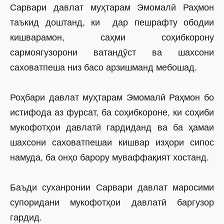
Сарвари давлат муҳтарам Эмомалӣ Раҳмон
таъкид доштанд, ки дар пешрафту ободии
кишварамон, саҳми соҳибкорону
сармоягузорони ватандӯст ва шахсони
саховатпеша низ басо арзишманд мебошад.
Роҳбари давлат муҳтарам Эмомалӣ Раҳмон бо
истифода аз фурсат, ба соҳибкороне, ки соҳиби
мукофотҳои давлатӣ гардиданд ва ба ҳамаи
шахсони саховатпешаи кишвар изҳори сипос
намуда, ба онҳо барору муваффақият хостанд.
Баъди суханронии Сарвари давлат маросими
супоридани мукофотҳои давлатӣ баргузор
гардид.