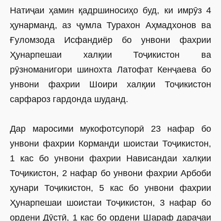
Натиҷаи ҳамин қадршиносиҳо буд, ки имрӯз 4
ҳунарманд, аз ҷумла Турахон Аҳмадхонов ва
Ғуломзода Исфандиёр бо унвони фахрии
Ҳунарпешаи халқии Тоҷикистон ва
рӯзноманигори шинохта Латофат Кенҷаева бо
унвони фахрии Шоири халқии Тоҷикистон
сарфароз гардонда шуданд.
Дар маросими мукофотсупорӣ 23 нафар бо
унвони фахрии Корманди шоистаи Тоҷикистон,
1 кас бо унвони фахрии Нависандаи халқии
Тоҷикистон, 2 нафар бо унвони фахрии Арбоби
ҳунари Тоҷикистон, 5 кас бо унвони фахрии
Ҳунарпешаи шоистаи Тоҷикистон, 3 нафар бо
ордени Дӯстӣ, 1 кас бо ордени Шараф дараҷаи