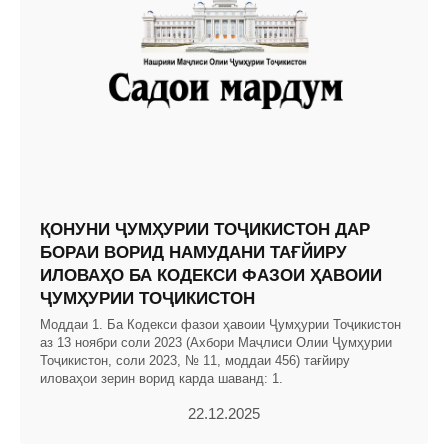
ҚОНУНИ ҶУМҲУРИИ ТОҶИКИСТОН ДАР
БОРАИ ВОРИД НАМУДАНИ ТАҒЙИРУ
ИЛОВАҲО БА КОДЕКСИ ФАЗОИ ҲАВОИИ
ҶУМҲУРИИ ТОҶИКИСТОН
Моддаи 1. Ба Кодекси фазои ҳавоии Ҷумҳурии Тоҷикистон
аз 13 ноябри соли 2023 (Ахбори Маҷлиси Олии Ҷумҳурии
Тоҷикистон, соли 2023, № 11, моддаи 456) тағйиру
иловаҳои зерин ворид карда шаванд: 1.
22.12.2025