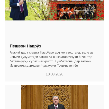
Пешвои Наврӯз
Агарчӣ дар гузашта Наврӯзро арҷ мегузоштанд, вале аз
ҷониби ҳукуматҳои замон ба он камтаваҷҷуҳӣ ё бештар
бетаваҷҷуҳӣ сурат мегирифт. Хушбахтона, дар замони
Истиқлоли давлатии Ҷумҳурии Тоҷикистон бо
10.03.2026