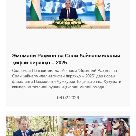
Эмомалӣ Раҳмон ва Соли байналмилалии
ҳифзи пиряхҳо – 2025
Солномаи Пешвои миллат бо номи “Эмомалӣ Раҳмон ва
Соли байналмилалии ҳифзи пиряхҳо – 2025” дар бораи
фаъолияти Президенти Ҷумҳурии Тоҷикистон ва Ҳукумати
кишвар бо таҳлили рушди иқтисоди миллӣ омода
09.02.2026