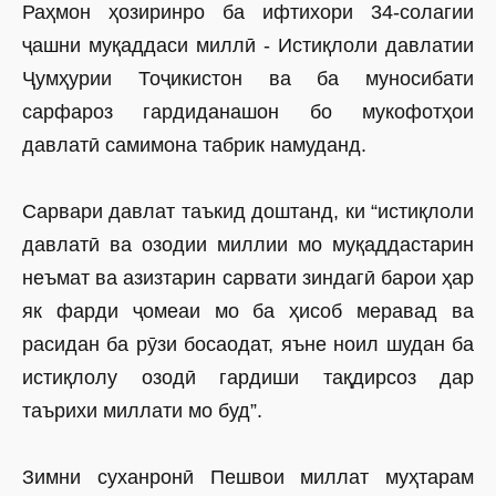
Раҳмон ҳозиринро ба ифтихори 34-солагии
ҷашни муқаддаси миллӣ - Истиқлоли давлатии
Ҷумҳурии Тоҷикистон ва ба муносибати
сарфароз гардиданашон бо мукофотҳои
давлатӣ самимона табрик намуданд.
Сарвари давлат таъкид доштанд, ки “истиқлоли
давлатӣ ва озодии миллии мо муқаддастарин
неъмат ва азизтарин сарвати зиндагӣ барои ҳар
як фарди ҷомеаи мо ба ҳисоб меравад ва
расидан ба рӯзи босаодат, яъне ноил шудан ба
истиқлолу озодӣ гардиши тақдирсоз дар
таърихи миллати мо буд”.
Зимни суханронӣ Пешвои миллат муҳтарам