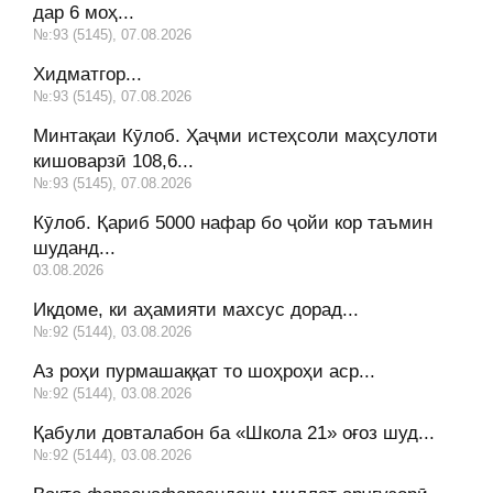
дар 6 моҳ...
№:93 (5145), 07.08.2026
Хидматгор...
№:93 (5145), 07.08.2026
Минтақаи Кӯлоб. Ҳаҷми истеҳсоли маҳсулоти
кишоварзӣ 108,6...
№:93 (5145), 07.08.2026
Кӯлоб. Қариб 5000 нафар бо ҷойи кор таъмин
шуданд...
03.08.2026
Иқдоме, ки аҳамияти махсус дорад...
№:92 (5144), 03.08.2026
Аз роҳи пурмашаққат то шоҳроҳи аср...
№:92 (5144), 03.08.2026
Қабули довталабон ба «Школа 21» оғоз шуд...
№:92 (5144), 03.08.2026