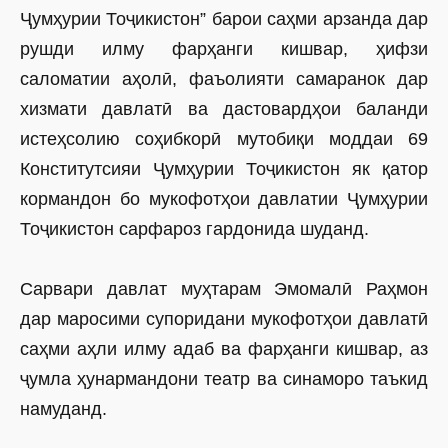
Ҷумҳурии Тоҷикистон” барои саҳми арзанда дар
рушди илму фарҳанги кишвар, ҳифзи
саломатии аҳолӣ, фаъолияти самаранок дар
хизмати давлатӣ ва дастовардҳои баланди
истеҳсолию соҳибкорӣ мутобиқи моддаи 69
Конститутсияи Ҷумҳурии Тоҷикистон як қатор
кормандон бо мукофотҳои давлатии Ҷумҳурии
Тоҷикистон сарфароз гардонида шуданд.
Сарвари давлат муҳтарам Эмомалӣ Раҳмон
дар маросими супоридани мукофотҳои давлатӣ
саҳми аҳли илму адаб ва фарҳанги кишвар, аз
ҷумла ҳунармандони театр ва синаморо таъкид
намуданд.