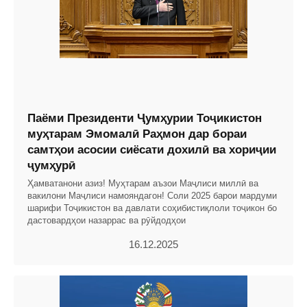
Паёми Президенти Ҷумҳурии Тоҷикистон
муҳтарам Эмомалӣ Раҳмон дар бораи
самтҳои асосии сиёсати дохилӣ ва хориҷии
ҷумҳурӣ
Ҳамватанони азиз! Муҳтарам аъзои Маҷлиси миллӣ ва
вакилони Маҷлиси намояндагон! Соли 2025 барои мардуми
шарифи Тоҷикистон ва давлати соҳибистиқлоли тоҷикон бо
дастовардҳои назаррас ва рӯйдодҳои
16.12.2025