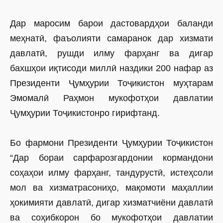
Дар маросим барои дастовардҳои баланди
меҳнатӣ, фаъолияти самаранок дар хизмати
давлатӣ, рушди илму фарҳанг ва дигар
бахшҳои иқтисоди миллӣ наздики 200 нафар аз
Президенти Ҷумҳурии Тоҷикистон муҳтарам
Эмомалӣ Раҳмон мукофотҳои давлатии
Ҷумҳурии Тоҷикистонро гирифтанд.
Бо фармони Президенти Ҷумҳурии Тоҷикистон
“Дар бораи сарфарозгардонии кормандони
соҳаҳои илму фарҳанг, тандурустӣ, истеҳсоли
мол ва хизматрасониҳо, мақомоти маҳаллии
ҳокимияти давлатӣ, дигар хизматчиёни давлатӣ
ва соҳибкорон бо мукофотҳои давлатии