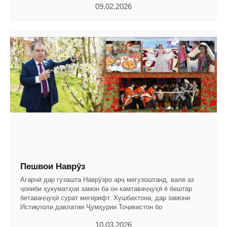
09.02.2026
Пешвои Наврӯз
Агарчӣ дар гузашта Наврӯзро арҷ мегузоштанд, вале аз
ҷониби ҳукуматҳои замон ба он камтаваҷҷуҳӣ ё бештар
бетаваҷҷуҳӣ сурат мегирифт. Хушбахтона, дар замони
Истиқлоли давлатии Ҷумҳурии Тоҷикистон бо
10.03.2026