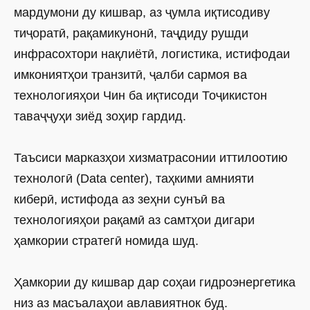
мардумони ду кишвар, аз ҷумла иқтисодиву
тиҷоратӣ, рақамикунонӣ, таҷдиду рушди
инфрасохтори нақлиётӣ, логистика, истифодаи
имкониятҳои транзитӣ, ҷалби сармоя ва
технологияҳои Чин ба иқтисоди Тоҷикистон
таваҷҷуҳи зиёд зоҳир гардид.
Таъсиси марказҳои хизматрасонии иттилоотию
технологӣ (Data center), таҳкими амнияти
киберӣ, истифода аз зеҳни сунъӣ ва
технологияҳои рақамӣ аз самтҳои дигари
ҳамкории стратегӣ номида шуд.
Ҳамкории ду кишвар дар соҳаи гидроэнергетика
низ аз масъалаҳои авлавиятнок буд.