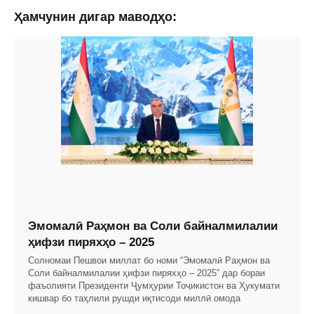
Ҳамчунин дигар маводҳо:
Эмомалӣ Раҳмон ва Соли байналмилалии
ҳифзи пиряхҳо – 2025
Солномаи Пешвои миллат бо номи “Эмомалӣ Раҳмон ва
Соли байналмилалии ҳифзи пиряхҳо – 2025” дар бораи
фаъолияти Президенти Ҷумҳурии Тоҷикистон ва Ҳукумати
кишвар бо таҳлили рушди иқтисоди миллӣ омода