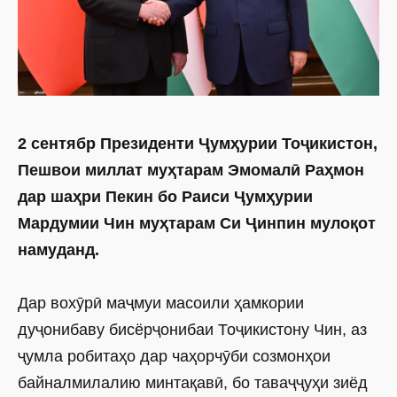
2 сентябр Президенти Ҷумҳурии Тоҷикистон,
Пешвои миллат муҳтарам Эмомалӣ Раҳмон
дар шаҳри Пекин бо Раиси Ҷумҳурии
Мардумии Чин муҳтарам Си Ҷинпин мулоқот
намуданд.
Дар вохӯрӣ маҷмуи масоили ҳамкории
дуҷонибаву бисёрҷонибаи Тоҷикистону Чин, аз
ҷумла робитаҳо дар чаҳорчӯби созмонҳои
байналмилалию минтақавӣ, бо таваҷҷуҳи зиёд