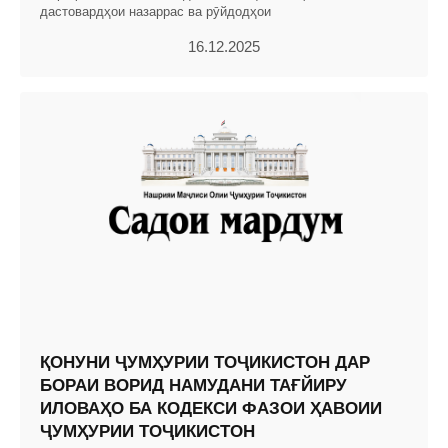
дастовардҳои назаррас ва рӯйдодҳои
16.12.2025
ҚОНУНИ ҶУМҲУРИИ ТОҶИКИСТОН ДАР
БОРАИ ВОРИД НАМУДАНИ ТАҒЙИРУ
ИЛОВАҲО БА КОДЕКСИ ФАЗОИ ҲАВОИИ
ҶУМҲУРИИ ТОҶИКИСТОН