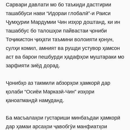
Сарвари давлати мо бо таъкиди дастгирии
ташаббуси нави “Идораи глобалӣ”-и Раиси
Ҷумҳурии Мардумии Чин изҳор доштанд, ки ин
ташаббус бо талошҳои пайвастаи ҷониби
Тоҷикистон ҷиҳати таъмини волоияти қонун,
сулҳи комил, амният ва рушди устувор ҳамсон
аст ва барои пешбурди ҳадафҳои муштараки мо
зарфияти зиёд дорад.
Ҷонибҳо аз такмили абзорҳои ҳамкорӣ дар
қолаби “Осиёи Марказӣ-Чин” изҳори
қаноатмандӣ намуданд.
Ба масъалаҳои густариши минбаъдаи ҳамкорӣ
дар ҳамаи арсаҳои ҷавобгӯи манфиатҳои