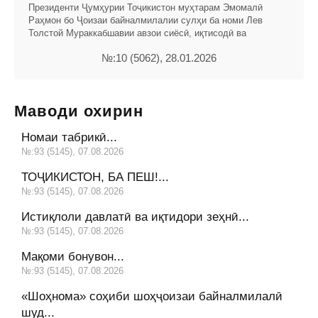
Президенти Ҷумҳурии Тоҷикистон муҳтарам Эмомалӣ
Раҳмон бо Ҷоизаи байналмилалии сулҳи ба номи Лев
Толстой Мураккабшавии авзои сиёсӣ, иқтисодӣ ва
№:10 (5062), 28.01.2026
Маводи охирин
Номаи табрикӣ...
№:93 (5145), 07.08.2026
ТОҶИКИСТОН, БА ПЕШ!...
№:93 (5145), 07.08.2026
Истиқлоли давлатӣ ва иқтидори зеҳнӣ...
№:93 (5145), 07.08.2026
Мақоми бонувон...
№:93 (5145), 07.08.2026
«Шоҳнома» соҳиби шоҳҷоизаи байналмилалӣ
шуд...