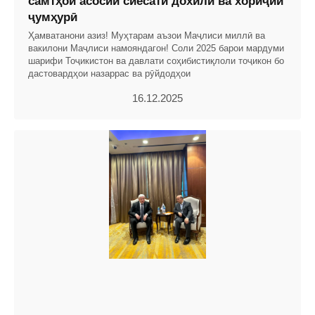
самтҳои асосии сиёсати дохилӣ ва хориҷии
ҷумҳурӣ
Ҳамватанони азиз! Муҳтарам аъзои Маҷлиси миллӣ ва
вакилони Маҷлиси намояндагон! Соли 2025 барои мардуми
шарифи Тоҷикистон ва давлати соҳибистиқлоли тоҷикон бо
дастовардҳои назаррас ва рӯйдодҳои
16.12.2025