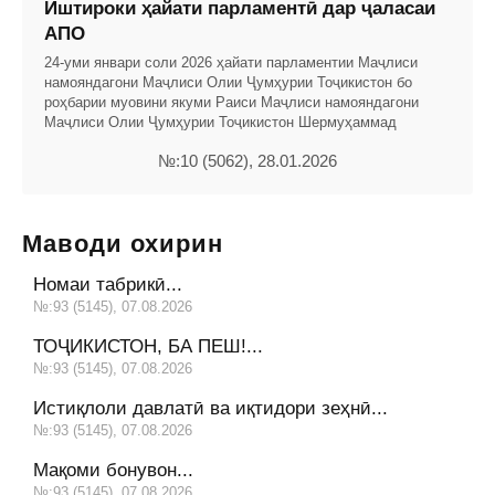
Иштироки ҳайати парламентӣ дар ҷаласаи
АПО
24-уми январи соли 2026 ҳайати парламентии Маҷлиси
намояндагони Маҷлиси Олии Ҷумҳурии Тоҷикистон бо
роҳбарии муовини якуми Раиси Маҷлиси намояндагони
Маҷлиси Олии Ҷумҳурии Тоҷикистон Шермуҳаммад
№:10 (5062), 28.01.2026
Маводи охирин
Номаи табрикӣ...
№:93 (5145), 07.08.2026
ТОҶИКИСТОН, БА ПЕШ!...
№:93 (5145), 07.08.2026
Истиқлоли давлатӣ ва иқтидори зеҳнӣ...
№:93 (5145), 07.08.2026
Мақоми бонувон...
№:93 (5145), 07.08.2026