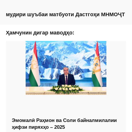
мудири шуъбаи матбуоти Дастгоҳи МНМОҶТ
Ҳамчунин дигар маводҳо:
Эмомалӣ Раҳмон ва Соли байналмилалии
ҳифзи пиряхҳо – 2025