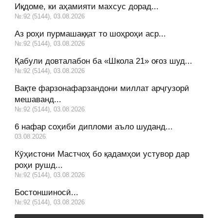
Иқдоме, ки аҳамияти махсус дорад...
№:92 (5144), 03.08.2026
Аз роҳи пурмашаққат то шоҳроҳи аср...
№:92 (5144), 03.08.2026
Қабули довталабон ба «Школа 21» оғоз шуд...
№:92 (5144), 03.08.2026
Вақте фарзонафарзандони миллат арҷгузорӣ
мешаванд...
№:92 (5144), 03.08.2026
6 нафар соҳиби дипломи аъло шуданд...
03.08.2026
Кӯҳистони Мастчоҳ бо қадамҳои устувор дар
роҳи рушд...
№:92 (5144), 03.08.2026
Бостоншиносӣ...
№:92 (5144), 03.08.2026