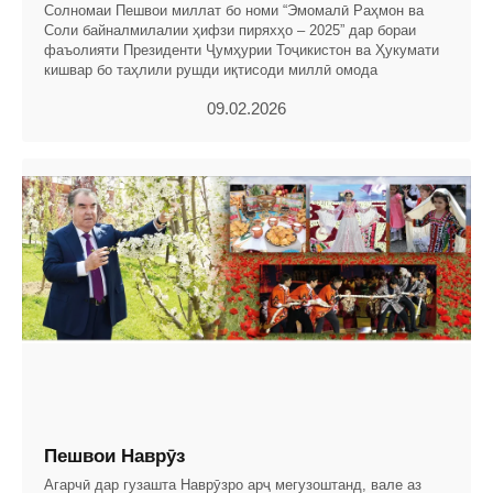
Солномаи Пешвои миллат бо номи “Эмомалӣ Раҳмон ва
Соли байналмилалии ҳифзи пиряхҳо – 2025” дар бораи
фаъолияти Президенти Ҷумҳурии Тоҷикистон ва Ҳукумати
кишвар бо таҳлили рушди иқтисоди миллӣ омода
09.02.2026
Пешвои Наврӯз
Агарчӣ дар гузашта Наврӯзро арҷ мегузоштанд, вале аз