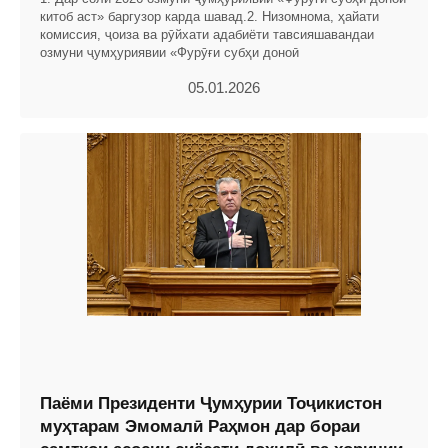
китоб аст» баргузор карда шавад.2. Низомнома, ҳайати
комиссия, ҷоиза ва рӯйхати адабиёти тавсияшавандаи
озмуни ҷумҳуриявии «Фурӯғи субҳи доноӣ
05.01.2026
Паёми Президенти Ҷумҳурии Тоҷикистон
муҳтарам Эмомалӣ Раҳмон дар бораи