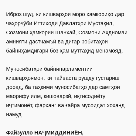
Иброз шуд, ки кишварҳои моро ҳамкориҳо дар
чаҳорчӯби Иттиҳоди Давлатҳои Мустақил,
Созмони ҳамкории Шанхай, Созмони Аҳдномаи
амнияти дастҷамъӣ ва дигар робитаҳои
байниҳамдигарӣ боз ҳам муттаҳид менамояд.
Муносибатҳои байнипарламентии
кишварҳоямон, ки пайваста рушду густариш
дорад, ба таҳкими муносибатҳо дар самтҳои
маорифу илм, кишоварзӣ, иқтисодиёту
иҷтимоиёт, фарҳанг ва ғайра мусоидат хоҳанд
намуд.
Файзулло НАҶМИДДИНИЁН,