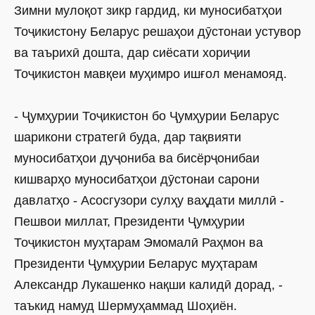
Зимни мулоқот зикр гардид, ки муносибатҳои
Тоҷикистону Беларус решаҳои дӯс­тонаи устувор
ва таърихӣ дошта, дар сиё­сати хориҷии
Тоҷикистон мавқеи муҳимро ишғол менамояд.
- Ҷумҳурии Тоҷикистон бо Ҷумҳурии Беларус
шарикони стратегӣ буда, дар тақвияти
муносибатҳои дуҷониба ва бисёрҷонибаи
кишварҳо муносибатҳои дӯстонаи сарони
давлатҳо - Асосгузори сулҳу ваҳдати миллӣ -
Пешвои миллат, Президенти Ҷумҳурии
Тоҷикистон муҳтарам Эмомалӣ Раҳмон ва
Президенти Ҷумҳурии Беларус муҳтарам
Александр Лукашенко нақши калидӣ дорад, -
таъкид намуд Шермуҳаммад Шоҳиён.