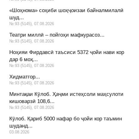
«Шоҳнома» соҳиби шоҳҷоизаи байналмилалӣ
шуд...
№:93 (5145), 07.08.2026
Театри миллӣ – пойгоҳи мафкурасоз...
№:93 (5145), 07.08.2026
Ноҳияи Фирдавсӣ таъсиси 5372 ҷойи нави кор
дар 6 моҳ...
№:93 (5145), 07.08.2026
Хидматгор...
№:93 (5145), 07.08.2026
Минтақаи Кӯлоб. Ҳаҷми истеҳсоли маҳсулоти
кишоварзӣ 108,6...
№:93 (5145), 07.08.2026
Кӯлоб. Қариб 5000 нафар бо ҷойи кор таъмин
шуданд...
03.08.2026