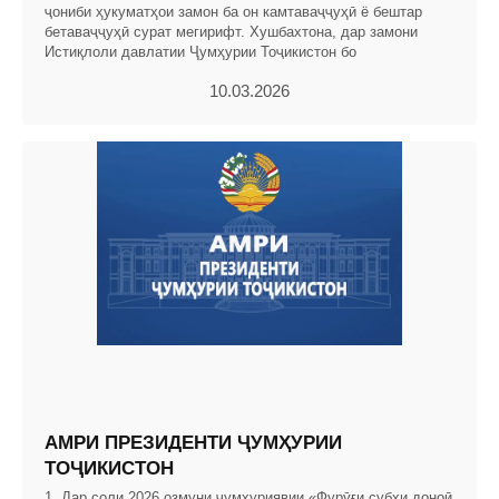
ҷониби ҳукуматҳои замон ба он камтаваҷҷуҳӣ ё бештар
бетаваҷҷуҳӣ сурат мегирифт. Хушбахтона, дар замони
Истиқлоли давлатии Ҷумҳурии Тоҷикистон бо
10.03.2026
АМРИ ПРЕЗИДЕНТИ ҶУМҲУРИИ
ТОҶИКИСТОН
1. Дар соли 2026 озмуни ҷумҳуриявии «Фурӯғи субҳи доноӣ