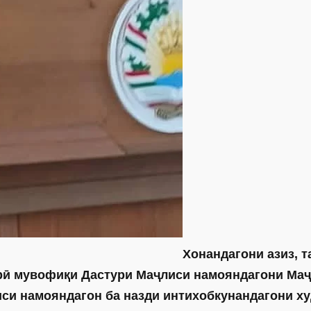
Хонандагони азиз, т
ҷорӣ мувофиқи Дастури Маҷлиси намояндагони Ма
си намояндагон ба назди интихобкунандагони ху