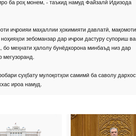
иро ба роҳ монем, - таъкид намуд Файзалӣ Идизода
моти иҷроияи маҳаллии ҳокимияти давлатӣ, мақомоти
 ноҳияҳои зебоманзар дар иҷрои дастуру супориш ва
, бо меҳнати ҳалолу бун­ёдкорона минбаъд низ дар
р мегузоранд.
обари суҳбату мулоқотҳои самимӣ ба саволу дархос
хас ироа намуд.