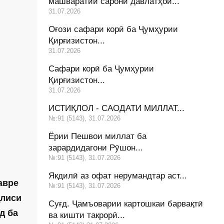
машваратии сарони давлатҳои...
31.07.2026
Оғози сафари корӣ ба Ҷумҳурии
Қирғизистон...
31.07.2026
Сафари корӣ ба Ҷумҳурии
Қирғизистон...
31.07.2026
ИСТИҚЛОЛ - САОДАТИ МИЛЛАТ...
№:91 (5143), 31.07.2026
Ёрии Пешвои миллат ба
зарардидагони Рӯшон...
№:91 (5143), 31.07.2026
Якдилӣ аз офат нерумандтар аст...
авре
№:91 (5143), 31.07.2026
ҷлиси
Суғд. Ҷамъоварии картошкаи барвақтӣ
д ба
ва кишти такрорӣ...