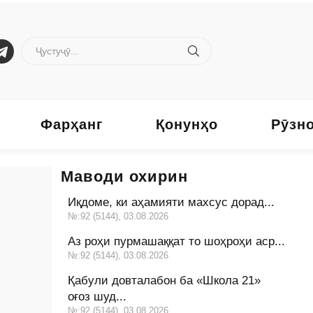
Фарҳанг
Қонунҳо
Рӯзн
Маводи охирин
Иқдоме, ки аҳамияти махсус дорад...
№:92 (5144), 03.08.2026
Аз роҳи пурмашаққат то шоҳроҳи аср...
№:92 (5144), 03.08.2026
Қабули довталабон ба «Школа 21»
оғоз шуд...
№:92 (5144), 03.08.2026