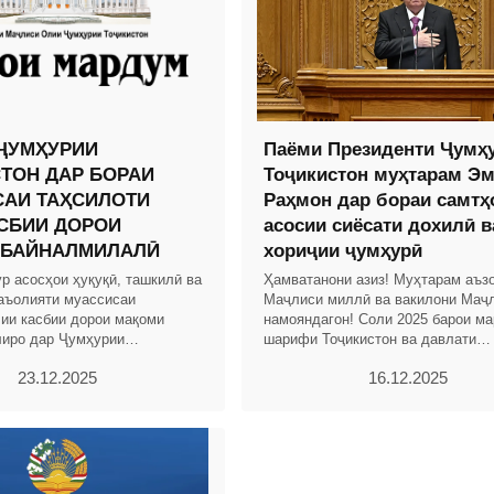
ҶУМҲУРИИ
Паёми Президенти Ҷумҳ
ТОН ДАР БОРАИ
Тоҷикистон муҳтарам Э
АИ ТАҲСИЛОТИ
Раҳмон дар бораи самтҳ
СБИИ ДОРОИ
асосии сиёсати дохилӣ в
 БАЙНАЛМИЛАЛӢ
хориҷии ҷумҳурӣ
р асосҳои ҳуқуқӣ, ташкилӣ ва
Ҳамватанони азиз! Муҳтарам аъз
аъолияти муассисаи
Маҷлиси миллӣ ва вакилони Маҷ
лии касбии дорои мақоми
намояндагон! Соли 2025 барои м
иро дар Ҷумҳурии
шарифи Тоҷикистон ва давлати
муайян менамояд. БОБИ 1.
соҳибистиқлоли тоҷикон бо дасто
23.12.2025
16.12.2025
ТИ УМУМӢ Моддаи 1.
назаррас ва рӯйдодҳои