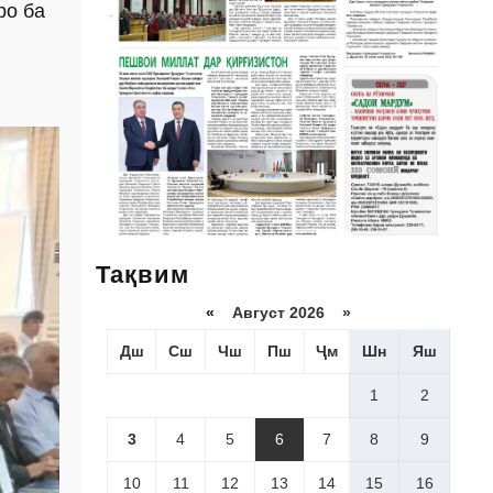
ро ба
Тақвим
«
Август 2026 »
Дш
Сш
Чш
Пш
Ҷм
Шн
Яш
1
2
3
4
5
6
7
8
9
10
11
12
13
14
15
16