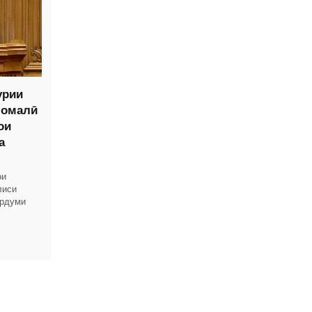
урии
момалӣ
ои
а
ои
лиси
ардуми
вардҳои