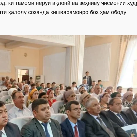
рд, ки тамоми неруи ақлонӣ ва зеҳниву ҷисмонии ­худ
ати ҳалолу созанда кишварамонро боз ҳам ободу