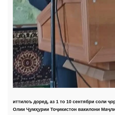
иттилоъ доред, аз 1 то 10 сентябри соли 
Олии Ҷумҳурии Тоҷикис­тон вакилони Маҷли