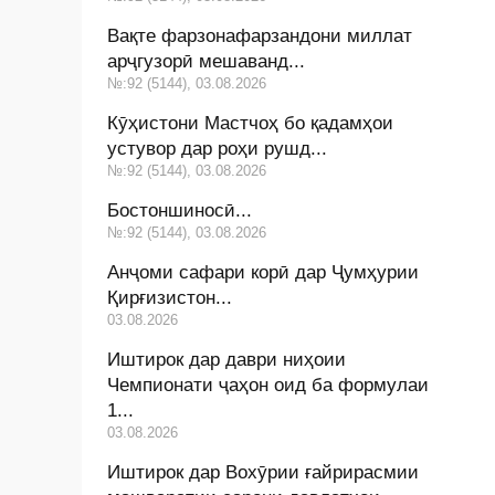
Вақте фарзонафарзандони миллат
арҷгузорӣ мешаванд...
№:92 (5144), 03.08.2026
Кӯҳистони Мастчоҳ бо қадамҳои
устувор дар роҳи рушд...
№:92 (5144), 03.08.2026
Бостоншиносӣ...
№:92 (5144), 03.08.2026
Анҷоми сафари корӣ дар Ҷумҳурии
Қирғизистон...
03.08.2026
Иштирок дар даври ниҳоии
Чемпионати ҷаҳон оид ба формулаи
1...
03.08.2026
Иштирок дар Вохӯрии ғайрирасмии