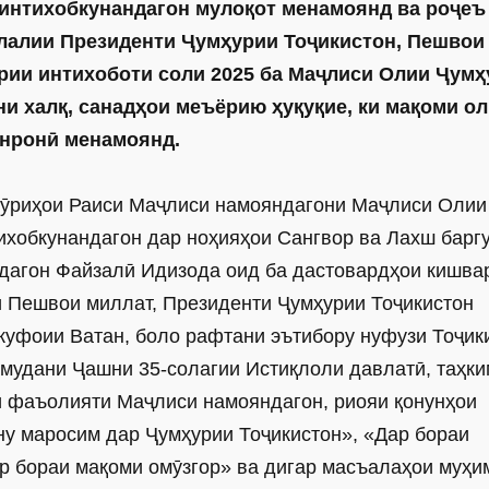
 интихобкунандагон мулоқот менамоянд ва роҷеъ
илалии Президенти Ҷумҳурии Тоҷикистон, Пешвои
ории интихоботи соли 2025 ба Маҷлиси Олии Ҷум
и халқ, санадҳои меъёрию ҳуқуқие, ки мақоми о
анронӣ менамоянд.
охӯриҳои Раиси Маҷлиси намояндагони Маҷлиси Олии
хобкунандагон дар ­ноҳияҳои Сангвор ва Лахш барг
дагон Файзалӣ Идизода оид ба дастовардҳои кишва
и Пешвои миллат, Президенти Ҷумҳурии Тоҷикистон
уфоии Ватан, боло рафтани эътибору нуфузи Тоҷики
амудани Ҷашни 35-солагии Истиқлоли давлатӣ, таҳк
ии фаъолияти Маҷлиси намояндагон, риояи қонунҳои
ну маросим дар Ҷумҳурии Тоҷикистон», «Дар бораи
ар бораи мақоми омӯзгор» ва дигар масъалаҳои муҳи