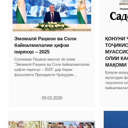
Эмомалӣ Раҳмон ва Соли
ҚОНУНИ 
байналмилалии ҳифзи
ТОҶИКИС
пиряхҳо – 2025
МУАССИС
ОЛИИ КА
Солномаи Пешвои миллат бо номи
“Эмомалӣ Раҳмон ва Соли байналмилалии
МАҚОМИ
ҳифзи пиряхҳо – 2025” дар бораи
Қонуни мазку
фаъолияти Президенти Ҷумҳурии
иқтисодии ф
Тоҷикистон ва Ҳукумати кишвар бо
таҳсилоти о
таҳлили рушди иқтисоди миллӣ омода
байналмилал
Тоҷикистон 
09.02.2026
МУҚАРРАРО