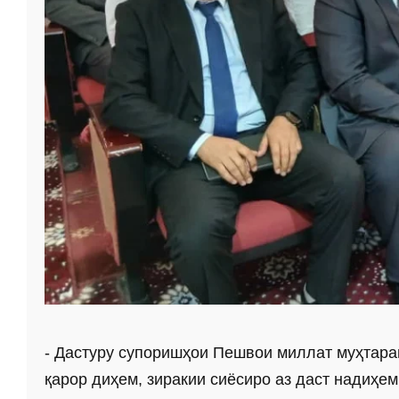
- Дастуру супоришҳои Пешвои миллат муҳтар
қарор диҳем, зиракии сиёсиро аз даст надиҳе