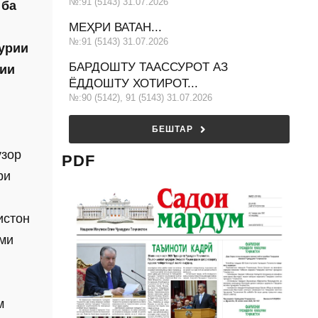
№:91 (5143) 31.07.2026
 ба
МЕҲРИ ВАТАН...
№:91 (5143) 31.07.2026
ҳурии
БАРДОШТУ ТААССУРОТ АЗ
лии
ЁДДОШТУ ХОТИРОТ...
№:90 (5142), 91 (5143) 31.07.2026
БЕШТАР
узор
PDF
ри
с­тон
ими
м