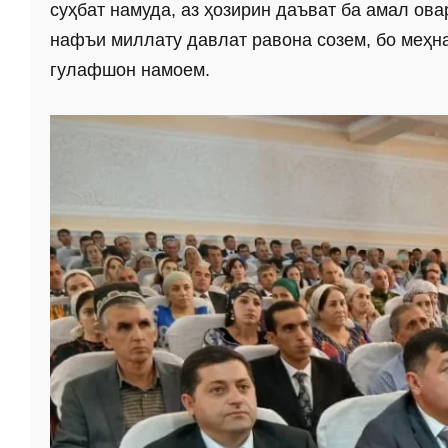
суҳбат намуда, аз ҳозирин даъват ба амал ова
нафъи миллату давлат равона созем, бо меҳн
гулафшон намоем.