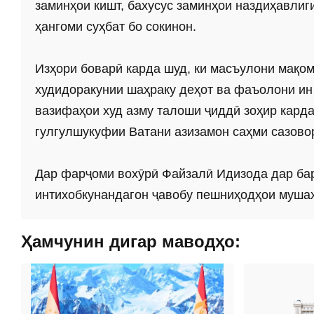
заминҳои кишт, бахусус заминҳои наздиҳавлиг
ҳангоми суҳбат бо сокинон.
Изҳори боварӣ карда шуд, ки масъулони мақо
худидоракунии шаҳраку деҳот ва фаъолони ин
вазифаҳои худ азму талоши ҷиддӣ зоҳир карда
гулгулшукуфии Ватани азизамон саҳми сазово
Дар фарҷоми вохӯрӣ Файзалӣ Идизода дар бар
интихобкунандагон ҷавобу пешниҳодҳои мушах
Ҳамчунин дигар маводҳо: