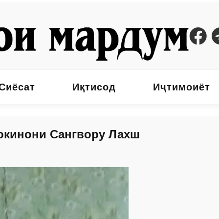
Сиёсат
Иқтисод
Иҷтимоиёт
окинони Сангвору Лахш