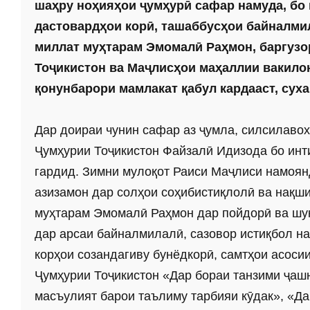
шаҳру ноҳияҳои ҷумҳурӣ сафар намуда, бо
дастовардҳои корӣ, ташаб­бусҳои байналм
миллат муҳтарам ­Эмомалӣ Раҳмон, баргуз
Тоҷикистон ва Маҷлисҳои маҳаллии вакилон
қонунбарори мамлакат қабул кардааст, сух
Дар доираи чунин сафар аз ҷумла, силсилав
Ҷумҳурии Тоҷикистон Файзалӣ Идизода бо инти
гардид. Зимни мулоқот Раиси Маҷлиси намоян
азизамон дар солҳои соҳибистиқлолӣ ва нақш
муҳтарам Эмомалӣ Раҳмон дар пойдорӣ ва шук
дар арсаи байналмилалӣ, сазовор истиқбол н
корҳои созандагиву бунёдкорӣ, самтҳои асос
Ҷумҳурии Тоҷикистон «Дар бораи танзими ҷаш
масъулият барои таълиму тарбияи кӯдак», «Д