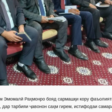
ам Эмомалӣ Раҳмонро бояд сармашқи кору фаъолият
м, дар тарбияи ҷавонон саҳм гирем, истифодаи самар