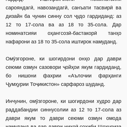
сарояндагӣ, навозандагӣ, санъати тасвирӣ ва
дизайн ба чунин синну сол ҷудо гардиданд: аз
12 то 17-сола ва аз 18 то 35-сола. Дар
номинатсияи оҳангсозӣ-бастакорӣ танҳо
нафарони аз 18 то 35-сола иштирок намуданд.
Омӯзгороне, ки шогирдони онҳо дар даври
сеюми озмун сазовори ҷойҳои якум гардиданд,
бо нишони фахрии «Аълочии фарҳанги
Ҷумҳурии Тоҷикистон» сарфароз шуданд.
Инчунин, омӯзгороне, ки шогирдони худро дар
раддабандии синнусолии аз 12 то 17-сола аз
даври якум то даври сеюми озмун омода
намуданд ва дар даври ниҳоӣ соҳиби Шоҳҷоиза