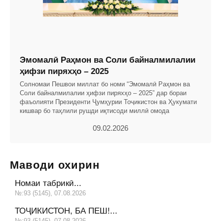
Эмомалӣ Раҳмон ва Соли байналмилалии
ҳифзи пиряхҳо – 2025
Солномаи Пешвои миллат бо номи “Эмомалӣ Раҳмон ва
Соли байналмилалии ҳифзи пиряхҳо – 2025” дар бораи
фаъолияти Президенти Ҷумҳурии Тоҷикистон ва Ҳукумати
кишвар бо таҳлили рушди иқтисоди миллӣ омода
09.02.2026
Маводи охирин
Номаи табрикӣ...
№:93 (5145), 07.08.2026
ТОҶИКИСТОН, БА ПЕШ!...
№:93 (5145), 07.08.2026