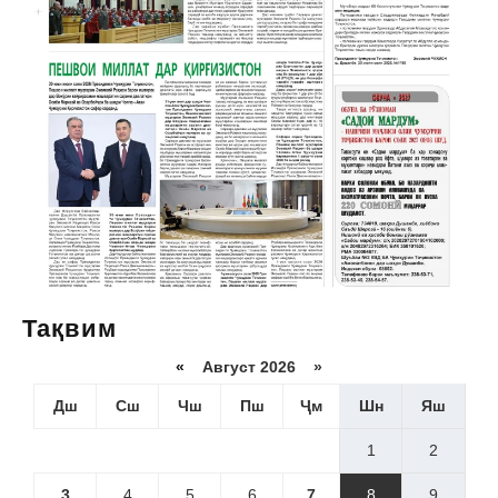
Тақвим
«
Август 2026 »
Дш
Сш
Чш
Пш
Ҷм
Шн
Яш
1
2
3
4
5
6
7
8
9