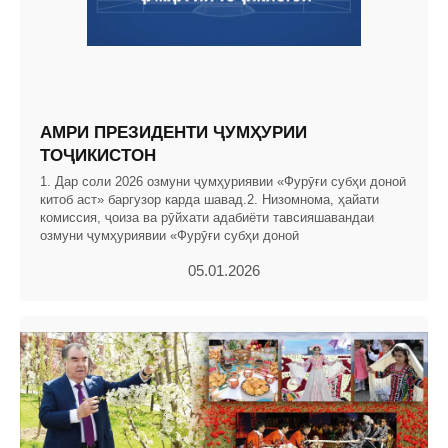
АМРИ ПРЕЗИДЕНТИ ҶУМҲУРИИ
ТОҶИКИСТОН
1. Дар соли 2026 озмуни ҷумҳуриявии «Фурӯғи субҳи доноӣ
китоб аст» баргузор карда шавад.2. Низомнома, ҳайати
комиссия, ҷоиза ва рӯйхати адабиёти тавсияшавандаи
озмуни ҷумҳуриявии «Фурӯғи субҳи доноӣ
05.01.2026