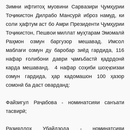
Зимни ифтитоҳ муовини Сарвазири Ҷумҳурии
Тоҷикистон Дилрабо Мансурӣ иброз намуд, ки
соли ҳафтум аст бо Амри Президенти Ҷумҳурии
Тоҷикистон, Пешвои миллат муҳтарам Эмомалӣ
Раҳмон озмун баргузор мешавад. Имсол
маблағи озмун ду баробар зиёд гардида, 116
нафар ғолибони даври ҷамъбастӣ қадрдонӣ
карда мешаванд. 4 нафар соҳиби шоҳҷоизаи
озмун гардида, ҳар кадомашон 100 ҳазор
сомонӣ ба даст оварданд:
Файзигул Раҷабова - номинатсияи санъати
тасвирӣ;
Разияллоҳ Убайдзода - номинатсияи