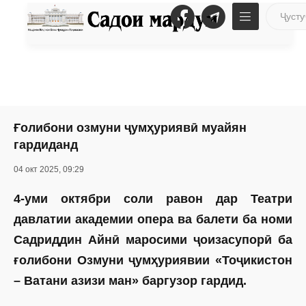
Ғолибони озмуни ҷумҳуриявӣ муайян
гардиданд
04 окт 2025, 09:29
4-уми октябри соли равон дар Театри
давлатии академии опера ва балети ба номи
Садриддин Айнӣ маросими ҷоизасупорӣ ба
ғолибони Озмуни ҷумҳуриявии «Тоҷикистон
– Ватани азизи ман» баргузор гардид.