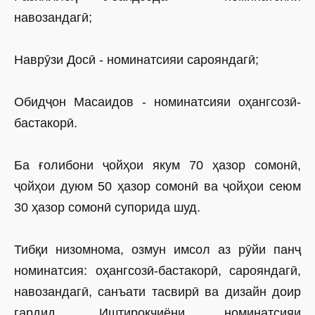
навозандагӣ;
Наврӯзи Досӣ - номинатсияи сарояндагӣ;
Обидҷон Масаидов - номинатсияи оҳангсозӣ-
бастакорӣ.
Ба ғолибони ҷойҳои якум 70 ҳазор сомонӣ,
ҷойҳои дуюм 50 ҳазор сомонӣ ва ҷойҳои сеюм
30 ҳазор сомонӣ супорида шуд.
Тибқи низомнома, озмун имсол аз рӯйи панҷ
номинатсия: оҳангсозӣ-бастакорӣ, сарояндагӣ,
навозандагӣ, санъати тасвирӣ ва дизайн доир
гардид. Иштирокчиёни номинатсияи