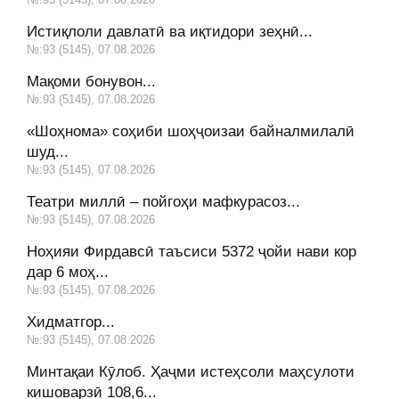
Истиқлоли давлатӣ ва иқтидори зеҳнӣ...
№:93 (5145), 07.08.2026
Мақоми бонувон...
№:93 (5145), 07.08.2026
«Шоҳнома» соҳиби шоҳҷоизаи байналмилалӣ
шуд...
№:93 (5145), 07.08.2026
Театри миллӣ – пойгоҳи мафкурасоз...
№:93 (5145), 07.08.2026
Ноҳияи Фирдавсӣ таъсиси 5372 ҷойи нави кор
дар 6 моҳ...
№:93 (5145), 07.08.2026
Хидматгор...
№:93 (5145), 07.08.2026
Минтақаи Кӯлоб. Ҳаҷми истеҳсоли маҳсулоти
кишоварзӣ 108,6...