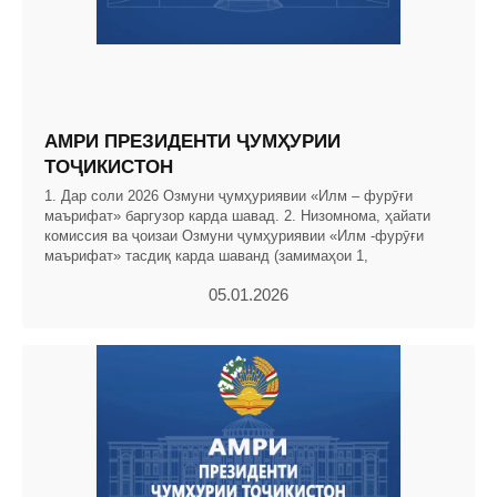
АМРИ ПРЕЗИДЕНТИ ҶУМҲУРИИ
ТОҶИКИСТОН
1. Дар соли 2026 Озмуни ҷумҳуриявии «Илм – фурӯғи
маърифат» баргузор карда шавад. 2. Низомнома, ҳайати
комиссия ва ҷоизаи Озмуни ҷумҳуриявии «Илм -фурӯғи
маърифат» тасдиқ карда шаванд (замимаҳои 1,
05.01.2026