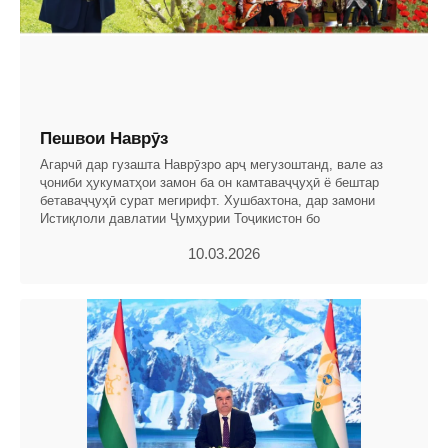
Пешвои Наврӯз
Агарчӣ дар гузашта Наврӯзро арҷ мегузоштанд, вале аз
ҷониби ҳукуматҳои замон ба он камтаваҷҷуҳӣ ё бештар
бетаваҷҷуҳӣ сурат мегирифт. Хушбахтона, дар замони
Истиқлоли давлатии Ҷумҳурии Тоҷикистон бо
10.03.2026