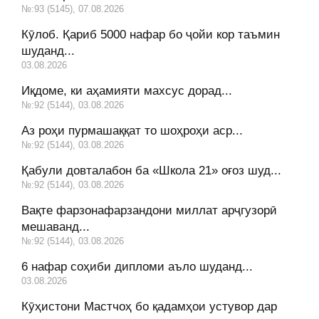
№:93 (5145), 07.08.2026
Кӯлоб. Қариб 5000 нафар бо ҷойи кор таъмин
шуданд...
03.08.2026
Иқдоме, ки аҳамияти махсус дорад...
№:92 (5144), 03.08.2026
Аз роҳи пурмашаққат то шоҳроҳи аср...
№:92 (5144), 03.08.2026
Қабули довталабон ба «Школа 21» оғоз шуд...
№:92 (5144), 03.08.2026
Вақте фарзонафарзандони миллат арҷгузорӣ
мешаванд...
№:92 (5144), 03.08.2026
6 нафар соҳиби дипломи аъло шуданд...
03.08.2026
Кӯҳистони Мастчоҳ бо қадамҳои устувор дар