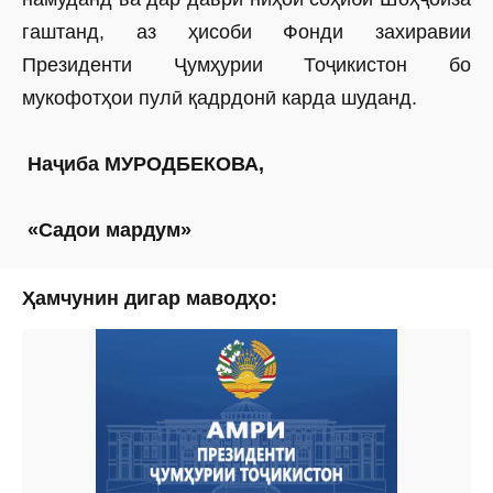
гаштанд, аз ҳисоби Фонди захиравии
Президенти Ҷумҳурии Тоҷикистон бо
мукофотҳои пулӣ қадрдонӣ карда шуданд.
Наҷиба МУРОДБЕКОВА,
«Садои мардум»
Ҳамчунин дигар маводҳо: