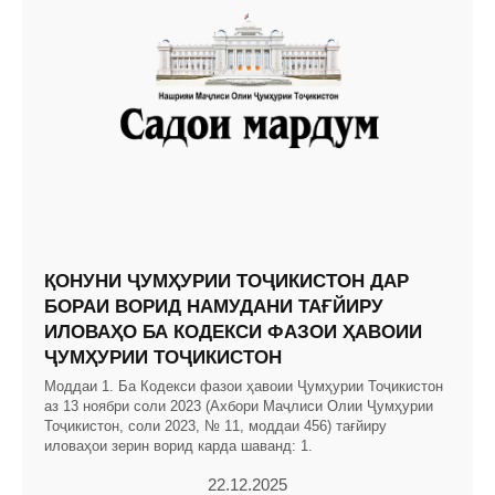
ҚОНУНИ ҶУМҲУРИИ ТОҶИКИСТОН ДАР
БОРАИ ВОРИД НАМУДАНИ ТАҒЙИРУ
ИЛОВАҲО БА КОДЕКСИ ФАЗОИ ҲАВОИИ
ҶУМҲУРИИ ТОҶИКИСТОН
Моддаи 1. Ба Кодекси фазои ҳавоии Ҷумҳурии Тоҷикистон
аз 13 ноябри соли 2023 (Ахбори Маҷлиси Олии Ҷумҳурии
Тоҷикистон, соли 2023, № 11, моддаи 456) тағйиру
иловаҳои зерин ворид карда шаванд: 1.
22.12.2025