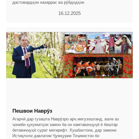
дастовардҳои назаррас ва рӯйдодҳои
16.12.2025
Пешвои Наврӯз
Агарчӣ дар гузашта Наврӯзро арҷ мегузоштанд, вале аз
ҷониби ҳукуматҳои замон ба он камтаваҷҷуҳӣ ё бештар
бетаваҷҷуҳӣ сурат мегирифт. Хушбахтона, дар замони
Истиқлоли давлатии Ҷумҳурии Тоҷикистон бо