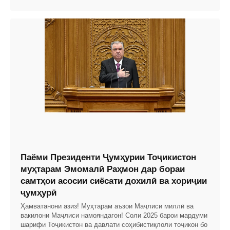
Паёми Президенти Ҷумҳурии Тоҷикистон
муҳтарам Эмомалӣ Раҳмон дар бораи
самтҳои асосии сиёсати дохилӣ ва хориҷии
ҷумҳурӣ
Ҳамватанони азиз! Муҳтарам аъзои Маҷлиси миллӣ ва
вакилони Маҷлиси намояндагон! Соли 2025 барои мардуми
шарифи Тоҷикистон ва давлати соҳибистиқлоли тоҷикон бо