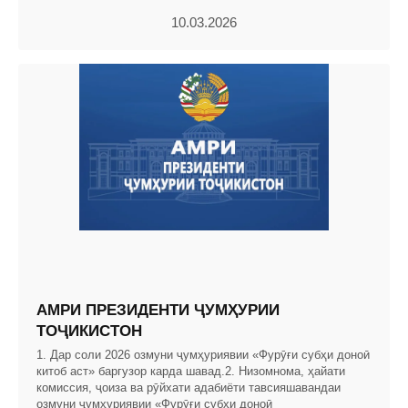
10.03.2026
АМРИ ПРЕЗИДЕНТИ ҶУМҲУРИИ
ТОҶИКИСТОН
1. Дар соли 2026 озмуни ҷумҳуриявии «Фурӯғи субҳи доноӣ
китоб аст» баргузор карда шавад.2. Низомнома, ҳайати
комиссия, ҷоиза ва рӯйхати адабиёти тавсияшавандаи
озмуни ҷумҳуриявии «Фурӯғи субҳи доноӣ