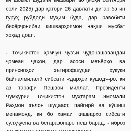
ки шомил шудани кишвари мо (моҳи сентябри
соли 2025) дар қатори 26 давлати дигар ба ин
гурӯҳ рӯйдоди муҳим буда, дар равобити
бисёрҷонибаи кишварҳоямон нақши мусбат
хоҳад дошт.
- Тоҷикистон ҳамчун ҷузъи ҷудонашавандаи
ҷомеаи ҷаҳон, дар асоси меъёрҳо ва
принсипҳои ­эътирофшудаи ҳуқуқи
байналмилалӣ сиёсати «дарҳои кушод»-ро, ки
аз тарафи Пешвои миллат, Президенти
Ҷумҳурии Тоҷикистон муҳтарам Эмомалӣ
Раҳмон эълон шудааст, пайгирӣ ва кӯшиш
менамояд, ки бо ҳамаи кишварҳо сиёсати
сулҳҷӯёна ва беғаразонаро пеш барад, - иброз