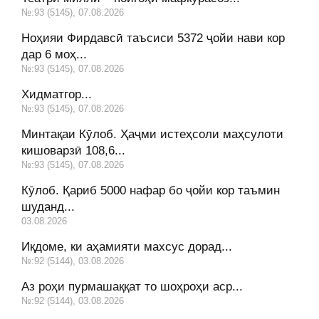
№:93 (5145), 07.08.2026
Ноҳияи Фирдавсӣ таъсиси 5372 ҷойи нави кор
дар 6 моҳ...
№:93 (5145), 07.08.2026
Хидматгор...
№:93 (5145), 07.08.2026
Минтақаи Кӯлоб. Ҳаҷми истеҳсоли маҳсулоти
кишоварзӣ 108,6...
№:93 (5145), 07.08.2026
Кӯлоб. Қариб 5000 нафар бо ҷойи кор таъмин
шуданд...
03.08.2026
Иқдоме, ки аҳамияти махсус дорад...
№:92 (5144), 03.08.2026
Аз роҳи пурмашаққат то шоҳроҳи аср...
№:92 (5144), 03.08.2026