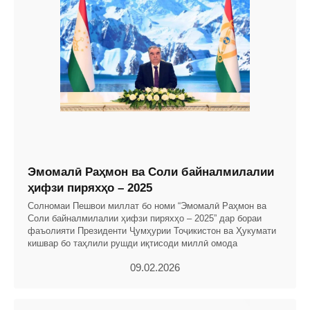
Эмомалӣ Раҳмон ва Соли байналмилалии
ҳифзи пиряхҳо – 2025
Солномаи Пешвои миллат бо номи “Эмомалӣ Раҳмон ва
Соли байналмилалии ҳифзи пиряхҳо – 2025” дар бораи
фаъолияти Президенти Ҷумҳурии Тоҷикистон ва Ҳукумати
кишвар бо таҳлили рушди иқтисоди миллӣ омода
09.02.2026