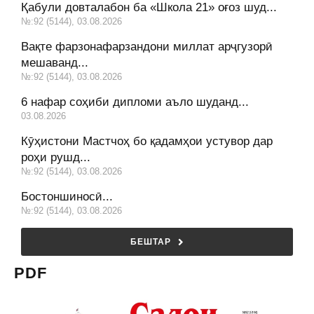
Қабули довталабон ба «Школа 21» оғоз шуд...
№:92 (5144), 03.08.2026
Вақте фарзонафарзандони миллат арҷгузорӣ
мешаванд...
№:92 (5144), 03.08.2026
6 нафар соҳиби дипломи аъло шуданд...
03.08.2026
Кӯҳистони Мастчоҳ бо қадамҳои устувор дар
роҳи рушд...
№:92 (5144), 03.08.2026
Бостоншиносӣ...
№:92 (5144), 03.08.2026
БЕШТАР
PDF