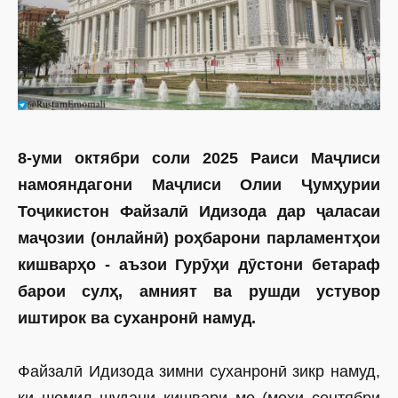
8-уми октябри соли 2025 Раиси Маҷлиси
намояндагони Маҷлиси Олии Ҷумҳурии
Тоҷикистон Файзалӣ Идизода дар ҷаласаи
маҷозии (онлайнӣ) роҳбарони парламентҳои
кишварҳо - аъзои Гурӯҳи дӯс­тони бетараф
барои сулҳ, амният ва рушди устувор
иштирок ва суханронӣ намуд.
Файзалӣ Идизода зимни суханронӣ зикр намуд,