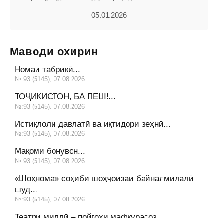
05.01.2026
Маводи охирин
Номаи табрикӣ...
№:93 (5145), 07.08.2026
ТОҶИКИСТОН, БА ПЕШ!...
№:93 (5145), 07.08.2026
Истиқлоли давлатӣ ва иқтидори зеҳнӣ...
№:93 (5145), 07.08.2026
Мақоми бонувон...
№:93 (5145), 07.08.2026
«Шоҳнома» соҳиби шоҳҷоизаи байналмилалӣ
шуд...
№:93 (5145), 07.08.2026
Театри миллӣ – пойгоҳи мафкурасоз...