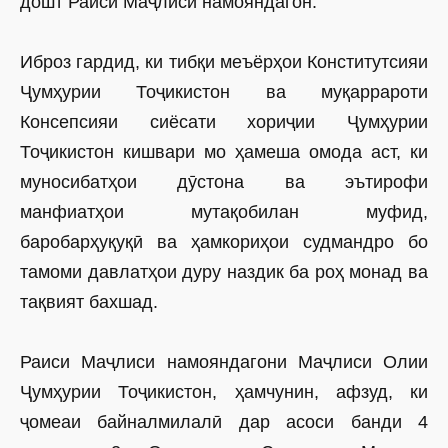
дошт Раиси Маҷлиси намояндагон.
Иброз гардид, ки тибқи меъёрҳои Конститутсияи
Ҷумҳурии Тоҷикис­тон ва муқаррароти
Консепсияи сиё­сати хориҷии Ҷумҳурии
Тоҷикистон кишвари мо ҳамеша омода аст, ки
муносибатҳои дӯстона ва эътирофи
манфиатҳои мутақобилан муфид,
баробарҳуқуқӣ ва ҳамкориҳои судмандро бо
тамоми давлатҳои дуру наздик ба роҳ монад ва
тақвият бахшад.
Раиси Маҷлиси намояндагони Маҷлиси Олии
Ҷумҳурии Тоҷикис­тон, ҳамчунин, афзуд, ки
ҷомеаи байналмилалӣ дар асоси банди 4