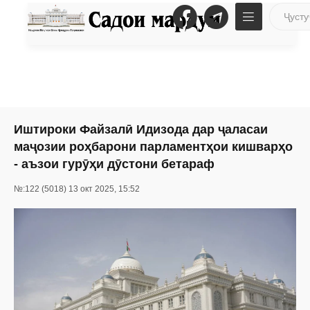
Иштироки Файзалӣ Идизода дар ҷаласаи
маҷозии роҳбарони парламентҳои кишварҳо
- аъзои гурӯҳи дӯстони бетараф
№:122 (5018) 13 окт 2025, 15:52