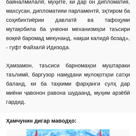
байналмилалӣ, муҳите, ки дар он дипломатия,
махсусан, дипломатияи парламентӣ, эҳтиром ба
соҳиб­ихтиёрии давлатӣ ва тафоҳуми
мутақобила ба унвони механизмҳои таъсири
воқеӣ баромад мекунанд, нақши калидӣ бозад»,
- гуфт Файзалӣ Идизода.
Ҳамзамон, таъсиси барномаҳои муштараки
таълимӣ, баргузор намудани мулоқотҳои сатҳи
баланд, ки ба таҳкими фарҳанги сулҳ дар
миёни ҷавонон равона шудаанд, муҳим арзёбӣ
гардид.
Ҳамчунин дигар маводҳо: