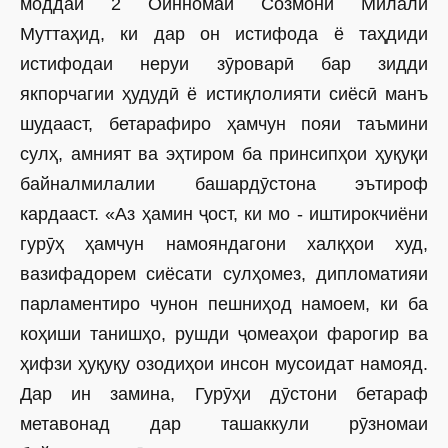
моддаи 2 Оинномаи Созмони Милали
Муттаҳид, ки дар он истифода ё таҳдиди
истифодаи неруи зӯроварӣ бар зидди
якпорчагии ҳудудӣ ё истиқлолияти сиёсӣ манъ
шудааст, бетарафиро ҳамчун пояи таъмини
сулҳ, амният ва эҳтиром ба принсипҳои ҳуқуқи
байналмилалии башардӯстона эътироф
кардааст. «Аз ҳамин ҷост, ки мо - иштирокчиёни
гурӯҳ ҳамчун намояндагони халқҳои худ,
вазифадорем сиёсати сулҳомез, дипломатияи
парламентиро чунон пешниҳод намоем, ки ба
коҳиши танишҳо, рушди ҷомеаҳои фарогир ва
ҳифзи ҳуқуқу озодиҳои инсон мусоидат намояд.
Дар ин замина, Гурӯҳи дӯстони бетараф
метавонад дар ташаккули рӯзномаи