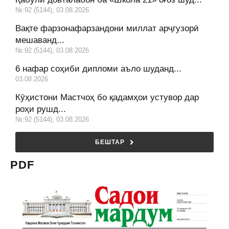
№:92 (5144), 03.08.2026
Вақте фарзонафарзандони миллат арҷгузорӣ
мешаванд...
№:92 (5144), 03.08.2026
6 нафар соҳиби дипломи аъло шуданд...
03.08.2026
Кӯҳистони Мастчоҳ бо қадамҳои устувор дар
роҳи рушд...
№:92 (5144), 03.08.2026
БЕШТАР
PDF