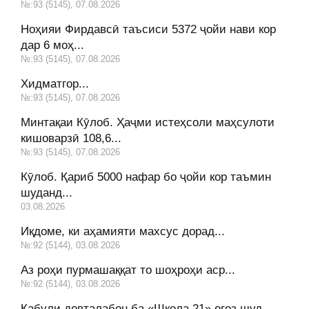
№:93 (5145), 07.08.2026
Ноҳияи Фирдавсӣ таъсиси 5372 ҷойи нави кор
дар 6 моҳ...
№:93 (5145), 07.08.2026
Хидматгор...
№:93 (5145), 07.08.2026
Минтақаи Кӯлоб. Ҳаҷми истеҳсоли маҳсулоти
кишоварзӣ 108,6...
№:93 (5145), 07.08.2026
Кӯлоб. Қариб 5000 нафар бо ҷойи кор таъмин
шуданд...
03.08.2026
Иқдоме, ки аҳамияти махсус дорад...
№:92 (5144), 03.08.2026
Аз роҳи пурмашаққат то шоҳроҳи аср...
№:92 (5144), 03.08.2026
Қабули довталабон ба «Школа 21» оғоз шуд...