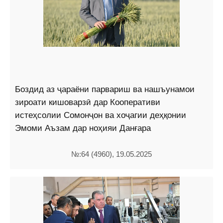
Боздид аз ҷараёни парвариш ва нашъунамои
зироати кишоварзӣ дар Кооперативи
истеҳсолии Сомонҷон ва хоҷагии деҳқонии
Эмоми Аъзам дар ноҳияи Данғара
№:64 (4960), 19.05.2025