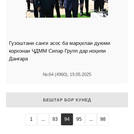
Гузоштани санги асос ба марҳилаи дуюми
корхонаи ҶДММ Сипар Групп дар ноҳияи
Данғара
№:64 (4960), 19.05.2025
БЕШТАР БОР КУНЕД
1
...
93
94
95
...
98