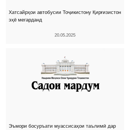
Хатсайрҳои автобусии Тоҷикистону Қирғизистон
эҳё мегарданд
20.05.2025
Эъмори босуръати муассисаҳои таълимӣ дар