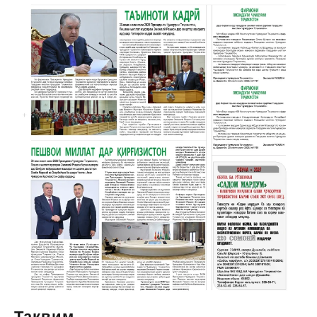
Тақвим