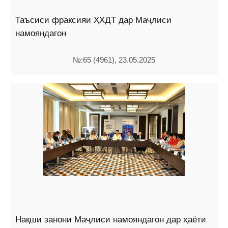
Таъсиси фраксияи ҲХДТ дар Маҷлиси
намояндагон
№:65 (4961), 23.05.2025
Нақши занони Маҷлиси намояндагон дар ҳаёти