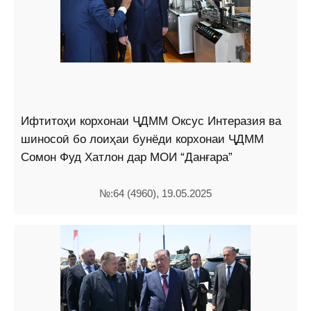
Ифтитоҳи корхонаи ҶДММ Оксус Интеразия ва
шиносоӣ бо лоиҳаи бунёди корхонаи ҶДММ
Сомон Фуд Хатлон дар МОИ “Данғара”
№:64 (4960), 19.05.2025