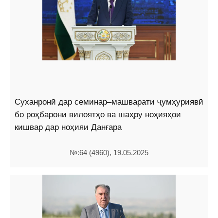
Суханронӣ дар семинар–машварати ҷумҳуриявӣ
бо роҳбарони вилоятҳо ва шаҳру ноҳияҳои
кишвар дар ноҳияи Данғара
№:64 (4960), 19.05.2025