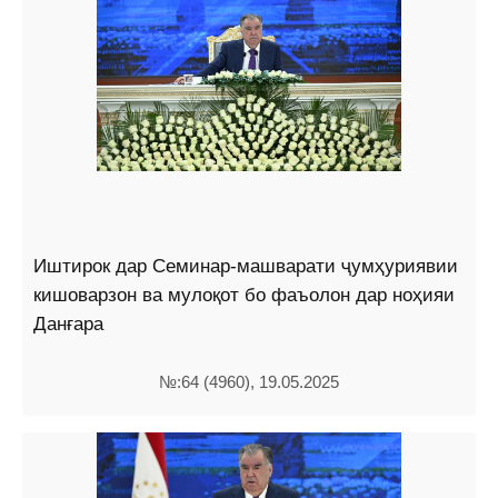
Иштирок дар Семинар-машварати ҷумҳуриявии
кишоварзон ва мулоқот бо фаъолон дар ноҳияи
Данғара
№:64 (4960), 19.05.2025