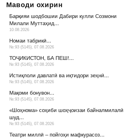
Маводи охирин
Барқияи шодбошии Дабири кулли Созмони
Милали Муттаҳид...
10.08.2026
Номаи табрикӣ...
№:93 (5145), 07.08.2026
ТОҶИКИСТОН, БА ПЕШ!...
№:93 (5145), 07.08.2026
Истиқлоли давлатӣ ва иқтидори зеҳнӣ...
№:93 (5145), 07.08.2026
Мақоми бонувон...
№:93 (5145), 07.08.2026
«Шоҳнома» соҳиби шоҳҷоизаи байналмилалӣ
шуд...
№:93 (5145), 07.08.2026
Театри миллӣ – пойгоҳи мафкурасоз...