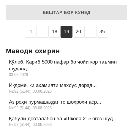
БЕШТАР БОР КУНЕД
1
...
18
19
20
...
35
Маводи охирин
Кӯлоб. Қариб 5000 нафар бо ҷойи кор таъмин
шуданд...
03.08.2026
Иқдоме, ки аҳамияти махсус дорад...
№:92 (5144), 03.08.2026
Аз роҳи пурмашаққат то шоҳроҳи аср...
№:92 (5144), 03.08.2026
Қабули довталабон ба «Школа 21» оғоз шуд...
№:92 (5144), 03.08.2026