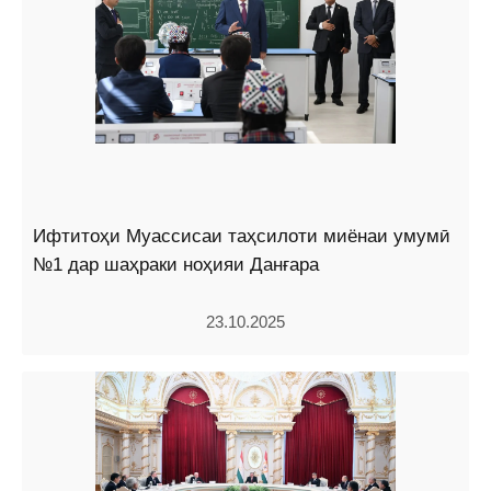
Ифтитоҳи Муассисаи таҳсилоти миёнаи умумӣ
№1 дар шаҳраки ноҳияи Данғара
23.10.2025