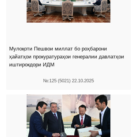
Мулоқоти Пешвои миллат бо роҳбарони
ҳайатҳои прокуратураҳои генералии давлатҳои
иштирокдори ИДМ
№:125 (5021) 22.10.2025