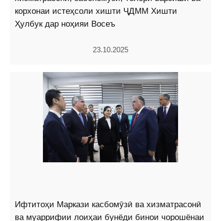
корхонаи истеҳсоли хишти ҶДММ Хишти
Ҳулбук дар ноҳияи Восеъ
23.10.2025
Ифтитоҳи Маркази касбомӯзӣ ва хизматрасонӣ
ва муаррифии лоиҳаи бунёди бинои чорошёнаи