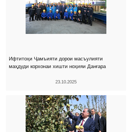
Ифтитоҳи Ҷамъияти дорои масъулияти
маҳдуди корхонаи хишти ноҳияи Данғара
23.10.2025