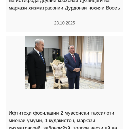
Ба истифода додани корхонаи дӯзандагӣ ва
маркази хизматрасонии Дурдонаи ноҳияи Восеъ
23.10.2025
Ифтитоҳи фосилавии 2 муассисаи таҳсилоти
миёнаи умумӣ, 1 кӯдакистон, маркази
хизматрасонӣ, забономӯзӣ, толори варзишӣ ва