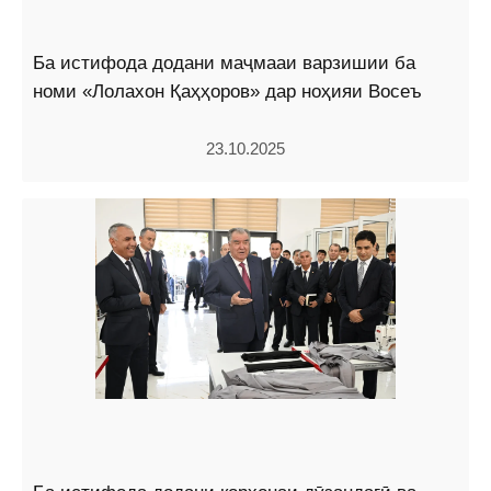
Ба истифода додани маҷмааи варзишии ба
номи «Лолахон Қаҳҳоров» дар ноҳияи Восеъ
23.10.2025