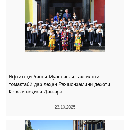
Ифтитоҳи бинои Муассисаи таҳсилоти
томактабӣ дар деҳаи Рахшонзамини деҳоти
Корези ноҳияи Данғара
23.10.2025