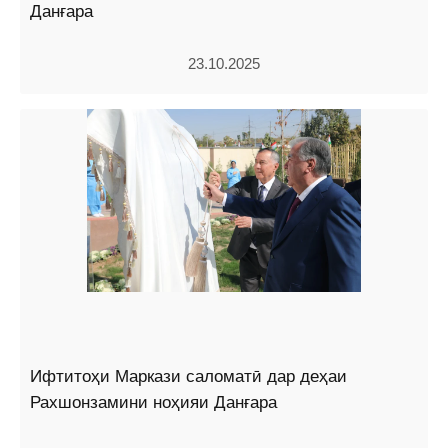
Данғара
23.10.2025
Ифтитоҳи Маркази саломатӣ дар деҳаи
Рахшонзамини ноҳияи Данғара