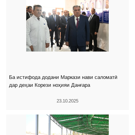
Ба истифода додани Маркази нави саломатӣ
дар деҳаи Корези ноҳияи Данғара
23.10.2025