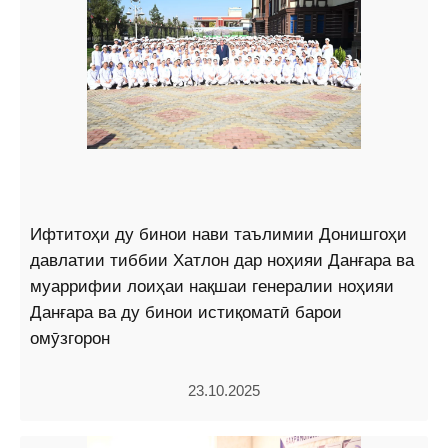
Ифтитоҳи ду бинои нави таълимии Донишгоҳи
давлатии тиббии Хатлон дар ноҳияи Данғара ва
муаррифии лоиҳаи нақшаи генералии ноҳияи
Данғара ва ду бинои истиқоматӣ барои
омӯзгорон
23.10.2025