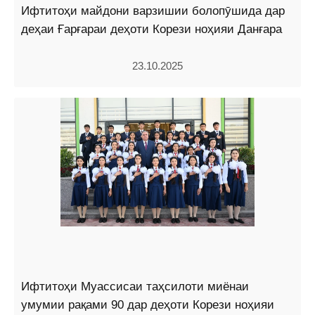
Ифтитоҳи майдони варзишии болопӯшида дар
деҳаи Ғарғараи деҳоти Корези ноҳияи Данғара
23.10.2025
Ифтитоҳи Муассисаи таҳсилоти миёнаи
умумии рақами 90 дар деҳоти Корези ноҳияи