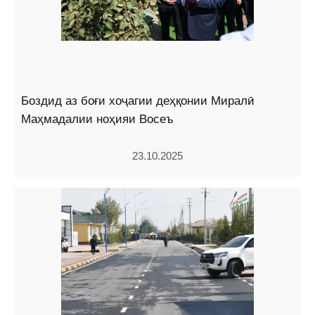
Боздид аз боғи хоҷагии деҳқонии Миралӣ
Маҳмадалии ноҳияи Восеъ
23.10.2025