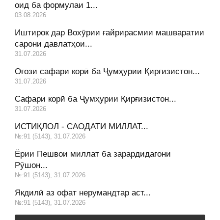
оид ба формулаи 1...
03.08.2026
Иштирок дар Вохӯрии ғайрирасмии машваратии
сарони давлатҳои...
31.07.2026
Оғози сафари корӣ ба Ҷумҳурии Қирғизистон...
31.07.2026
Сафари корӣ ба Ҷумҳурии Қирғизистон...
31.07.2026
ИСТИҚЛОЛ - САОДАТИ МИЛЛАТ...
№:91 (5143), 31.07.2026
Ёрии Пешвои миллат ба зарардидагони
Рӯшон...
№:91 (5143), 31.07.2026
Якдилӣ аз офат нерумандтар аст...
№:91 (5143), 31.07.2026