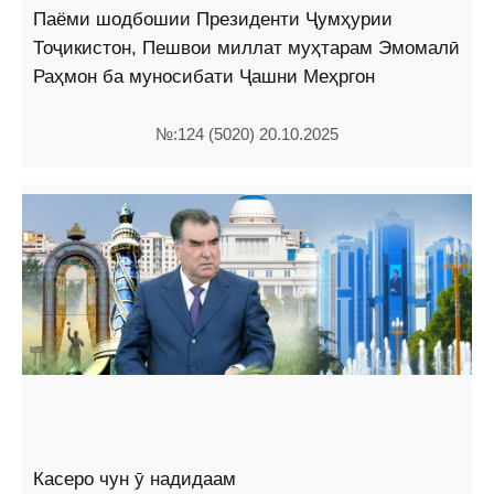
Паёми шодбошии Президенти Ҷумҳурии
Тоҷикистон, Пешвои миллат муҳтарам Эмомалӣ
Раҳмон ба муносибати Ҷашни Меҳргон
№:124 (5020) 20.10.2025
Касеро чун ӯ надидаам