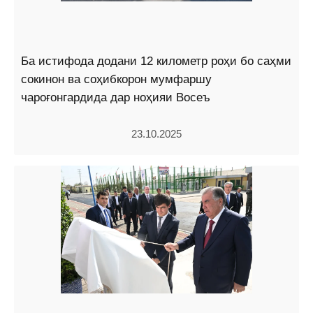
Ба истифода додани 12 километр роҳи бо саҳми
сокинон ва соҳибкорон мумфаршу
чароғонгардида дар ноҳияи Восеъ
23.10.2025