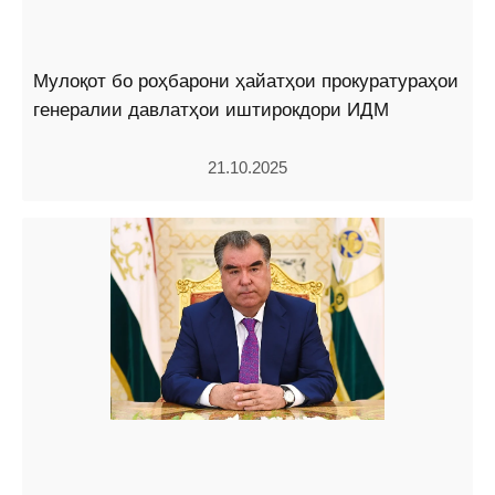
Мулоқот бо роҳбарони ҳайатҳои прокуратураҳои
генералии давлатҳои иштирокдори ИДМ
21.10.2025