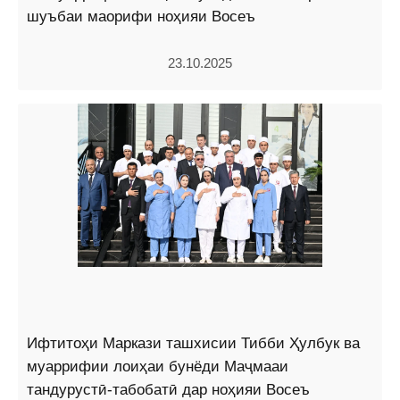
шуъбаи маорифи ноҳияи Восеъ
23.10.2025
Ифтитоҳи Маркази ташхисии Тибби Ҳулбук ва
муаррифии лоиҳаи бунёди Маҷмааи
тандурустӣ-табобатӣ дар ноҳияи Восеъ