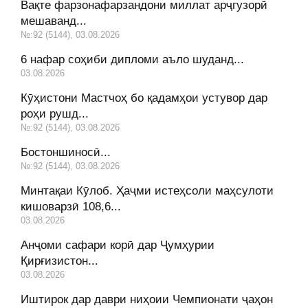
Вақте фарзонафарзандони миллат арҷгузорӣ
мешаванд...
№:92 (5144), 03.08.2026
6 нафар соҳиби дипломи аъло шуданд...
03.08.2026
Кӯҳистони Мастчоҳ бо қадамҳои устувор дар
роҳи рушд...
№:92 (5144), 03.08.2026
Бостоншиносӣ...
№:92 (5144), 03.08.2026
Минтақаи Кӯлоб. Ҳаҷми истеҳсоли маҳсулоти
кишоварзӣ 108,6...
03.08.2026
Анҷоми сафари корӣ дар Ҷумҳурии
Қирғизистон...
03.08.2026
Иштирок дар даври ниҳоии Чемпионати ҷаҳон