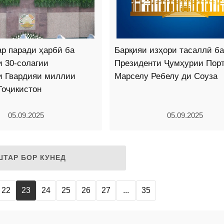
р паради ҳарбӣ ба
Барқияи изҳори тасаллӣ ба
 30-солагии
Президенти Ҷумҳурии Порт
и Гвардияи миллии
Марселу Ребелу ди Соуза
Тоҷикистон
05.09.2025
05.09.2025
ШТАР БОР КУНЕД
22
23
24
25
26
27
...
35