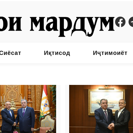
Сиёсат
Иқтисод
Иҷтимоиёт