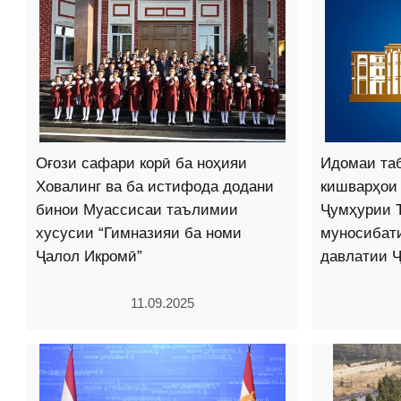
Оғози сафари корӣ ба ноҳияи
Идомаи та
Ховалинг ва ба истифода додани
кишварҳои
бинои Муассисаи таълимии
Ҷумҳурии Т
хусусии “Гимназияи ба номи
муносибат
Ҷалол Икромӣ”
давлатии 
11.09.2025