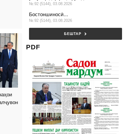
№:92 (5144), 03.08.2026
Бостоншиносӣ...
№:92 (5144), 03.08.2026
БЕШТАР
PDF
наҳои
алҷувон