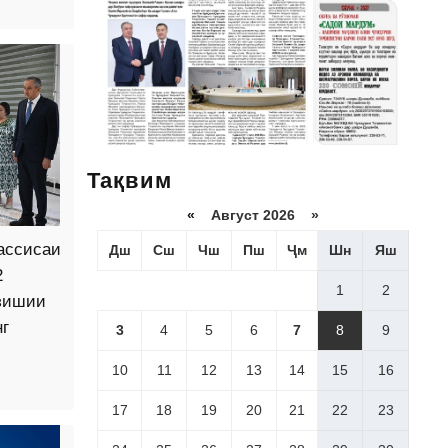
Тақвим
«
Август 2026 »
ассисаи
Дш
Сш
Чш
Пш
Ҷм
Шн
Яш
2
1
2
рзишии
г
3
4
5
6
7
8
9
10
11
12
13
14
15
16
17
18
19
20
21
22
23