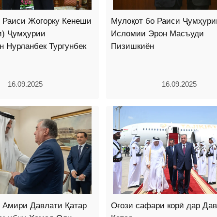
о Раиси Жогорку Кенеши
Мулоқот бо Раиси Ҷумҳури
и) Ҷумҳурии
Исломии Эрон Масъуди
н Нурланбек Тургунбек
Пизишкиён
16.09.2025
16.09.2025
 Амири Давлати Қатар
Оғози сафари корӣ дар Да