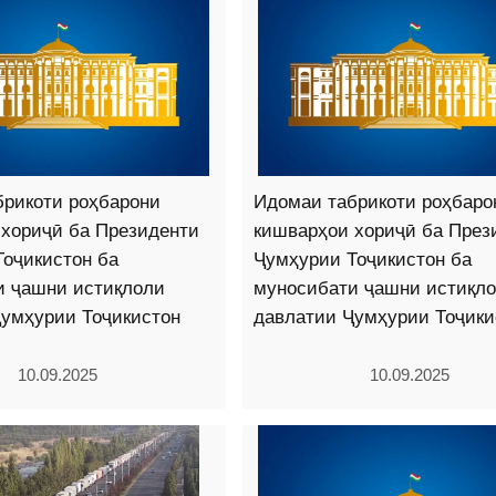
брикоти роҳбарони
Идомаи табрикоти роҳбаро
 хориҷӣ ба Президенти
кишварҳои хориҷӣ ба През
оҷикистон ба
Ҷумҳурии Тоҷикистон ба
и ҷашни истиқлоли
муносибати ҷашни истиқл
Ҷумҳурии Тоҷикистон
давлатии Ҷумҳурии Тоҷики
10.09.2025
10.09.2025