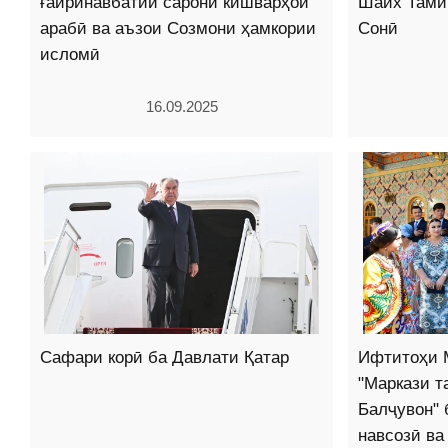
ғайринавбатии сарони кишварҳои
Шайх Тами
арабӣ ва аъзои Созмони ҳамкории
Сонӣ
исломӣ
16.09.2025
Сафари корӣ ба Давлати Қатар
Ифтитоҳи 
"Маркази 
Балҷувон" 
навсозӣ ва