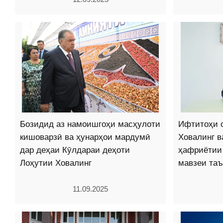
Бозидид аз намоишгоҳи масҳулоти
Ифтитоҳи 
кишоварзӣ ва ҳунарҳои мардумӣ
Ховалинг в
дар деҳаи Кӯлдараи деҳоти
ҳафриётии
Лоҳутии Ховалинг
мавзеи та
11.09.2025