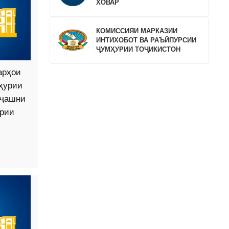
ХОВАР
КОМИССИЯИ МАРКАЗИИ
ИНТИХОБОТ ВА РАЪЙПУРСИИ
ҶУМҲУРИИ ТОҶИКИСТОН
арҳои
ҳурии
 ҷашни
урии