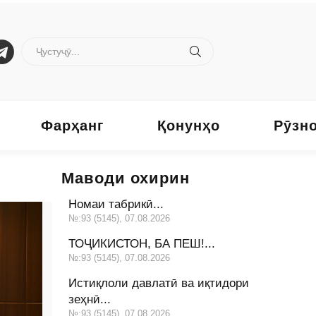
Фарҳанг
Қонунҳо
Рӯзн
Маводи охирин
Номаи табрикӣ...
№:93 (5145), 07.08.2026
ТОҶИКИСТОН, БА ПЕШ!...
№:93 (5145), 07.08.2026
Истиқлоли давлатӣ ва иқтидори
зеҳнӣ...
№:93 (5145), 07.08.2026