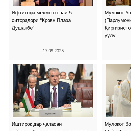
Ифтитоҳи меҳмонхонаи 5
Мулоқот б
ситорадори “Кровн Плаза
(Парлумон
Душанбе”
Қирғизисто
уулу
17.09.2025
Иштирок дар ҷаласаи
Мулоқот бо