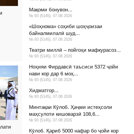
Мақоми бонувон...
и
№:93 (5145), 07.08.2026
«Шоҳнома» соҳиби шоҳҷоизаи
байналмилалӣ шуд...
№:93 (5145), 07.08.2026
Театри миллӣ – пойгоҳи мафкурасоз...
№:93 (5145), 07.08.2026
Ноҳияи Фирдавсӣ таъсиси 5372 ҷойи
нави кор дар 6 моҳ...
№:93 (5145), 07.08.2026
Хидматгор...
№:93 (5145), 07.08.2026
Минтақаи Кӯлоб. Ҳаҷми истеҳсоли
маҳсулоти кишоварзӣ 108,6...
№:93 (5145), 07.08.2026
влати
Кӯлоб. Қариб 5000 нафар бо ҷойи кор