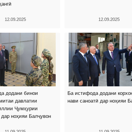
ҳангӣ
12.09.2025
12.09.2025
да додани бинои
Ба истифода додани корхо
митаи давлатии
нави саноатӣ дар ноҳияи Б
иллии Ҷумҳурии
 дар ноҳияи Балҷувон
11.09.2025
11.09.2025