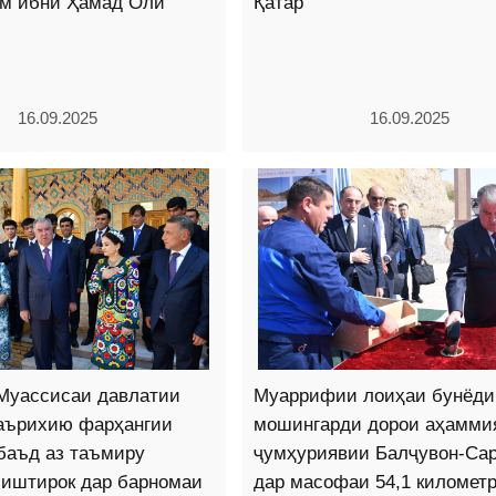
м ибни Ҳамад Оли
Қатар
16.09.2025
16.09.2025
Муассисаи давлатии
Муаррифии лоиҳаи бунёди
таърихию фарҳангии
мошингарди дорои аҳамми
баъд аз таъмиру
ҷумҳуриявии Балҷувон-Сар
 иштирок дар барномаи
дар масофаи 54,1 километ