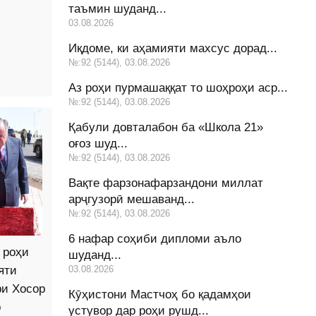
таъмин шуданд...
03.08.2026
Иқдоме, ки аҳамияти махсус дорад...
№:92 (5144), 03.08.2026
Аз роҳи пурмашаққат то шоҳроҳи аср...
№:92 (5144), 03.08.2026
Қабули довталабон ба «Школа 21»
оғоз шуд...
№:92 (5144), 03.08.2026
Вақте фарзонафарзандони миллат
арҷгузорӣ мешаванд...
№:92 (5144), 03.08.2026
6 нафар соҳиби дипломи аъло
 роҳи
шуданд...
яти
03.08.2026
и Хосор
Кӯҳистони Мастчоҳ бо қадамҳои
р
устувор дар роҳи рушд...