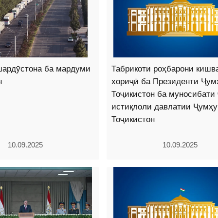
шардӯстона ба мардуми
Табрикоти роҳбарони кишв
н
хориҷӣ ба Президенти Ҷум
Тоҷикистон ба муносибати
истиқлоли давлатии Ҷумҳ
Тоҷикистон
10.09.2025
10.09.2025