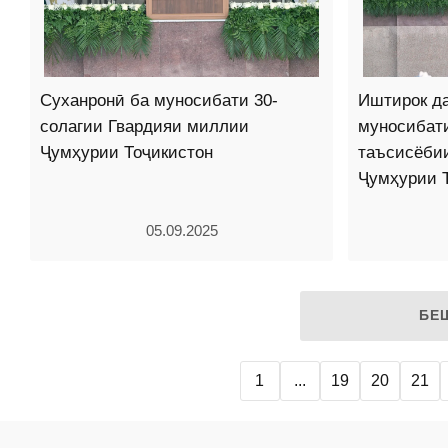
Суханронӣ ба муносибати 30-
Иштирок да
солагии Гвардияи миллии
муносибати
Ҷумҳурии Тоҷикистон
таъсисёби
Ҷумҳурии 
05.09.2025
БЕ
1
...
19
20
21