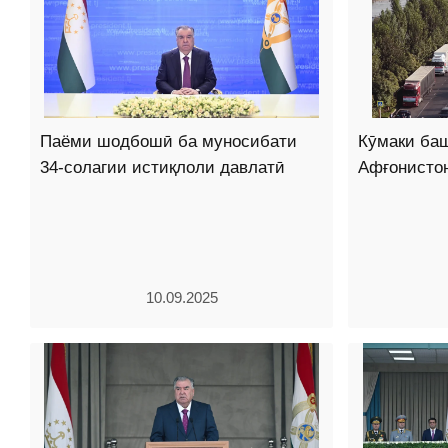
Паёми шодбошӣ ба муносибати
Кӯмаки ба
34-солагии истиқлоли давлатӣ
Афғонисто
10.09.2025