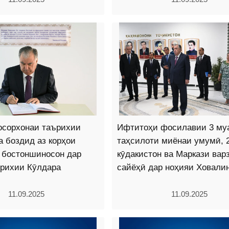
осорхонаи таърихии
Ифтитоҳи фосилавии 3 му
а боздид аз корҳои
таҳсилоти миёнаи умумӣ, 
 бостоншиносон дар
кӯдакистон ва Маркази ва
ърихии Кӯлдара
сайёҳӣ дар ноҳияи Ховалин
11.09.2025
11.09.2025