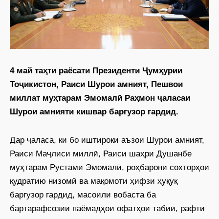
4 май таҳти раёсати Президенти Ҷумҳурии
Тоҷикистон, Раиси Шурои амният, Пешвои
миллат муҳтарам Эмомалӣ Раҳмон ҷаласаи
Шурои амнияти кишвар баргузор гардид.
Дар ҷаласа, ки бо иштироки аъзои Шурои амният,
Раиси Маҷлиси миллӣ, Раиси шаҳри Душанбе
муҳтарам Рустами Эмомалӣ, роҳбарони сохторҳои
қудратию низомӣ ва мақомоти ҳифзи ҳуқуқ
баргузор гардид, масоили вобаста ба
бартарафсозии паёмадҳои офатҳои табиӣ, рафти