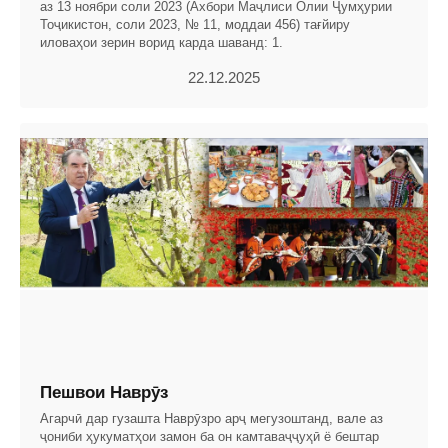
аз 13 ноябри соли 2023 (Ахбори Маҷлиси Олии Ҷумҳурии
Тоҷикистон, соли 2023, № 11, моддаи 456) тағйиру
иловаҳои зерин ворид карда шаванд: 1.
22.12.2025
Пешвои Наврӯз
Агарчӣ дар гузашта Наврӯзро арҷ мегузоштанд, вале аз
ҷониби ҳукуматҳои замон ба он камтаваҷҷуҳӣ ё бештар