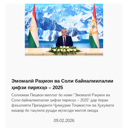
Эмомалӣ Раҳмон ва Соли байналмилалии
ҳифзи пиряхҳо – 2025
Солномаи Пешвои миллат бо номи “Эмомалӣ Раҳмон ва
Соли байналмилалии ҳифзи пиряхҳо – 2025” дар бораи
фаъолияти Президенти Ҷумҳурии Тоҷикистон ва Ҳукумати
кишвар бо таҳлили рушди иқтисоди миллӣ омода
09.02.2026