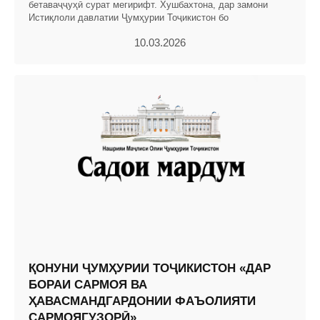
бетаваҷҷуҳӣ сурат мегирифт. Хушбахтона, дар замони
Истиқлоли давлатии Ҷумҳурии Тоҷикистон бо
10.03.2026
ҚОНУНИ ҶУМҲУРИИ ТОҶИКИСТОН «ДАР
БОРАИ САРМОЯ ВА
ҲАВАСМАНДГАРДОНИИ ФАЪОЛИЯТИ
САРМОЯГУЗОРӢ»