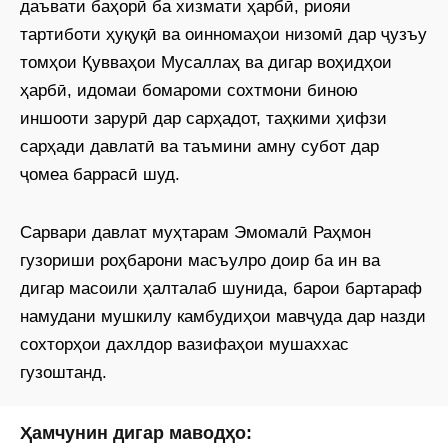
даъвати баҳорӣ ба хизмати ҳарбӣ, риояи
тартиботи ҳуқуқӣ ва оинномаҳои низомӣ дар ҷузъу
томҳои Қувваҳои Мусаллаҳ ва дигар воҳидҳои
ҳарбӣ, идомаи бомароми сохтмони биною
иншооти зарурӣ дар сарҳадот, таҳкими ҳифзи
сарҳади давлатӣ ва таъмини амну субот дар
ҷомеа баррасӣ шуд.
Сарвари давлат муҳтарам Эмомалӣ Раҳмон
гузориши роҳбарони масъулро доир ба ин ва
дигар масоили ҳалталаб шунида, барои бартараф
намудани мушкилу камбудиҳои мавҷуда дар назди
сохторҳои дахлдор вазифаҳои мушаххас
гузоштанд.
Ҳамчунин дигар маводҳо: