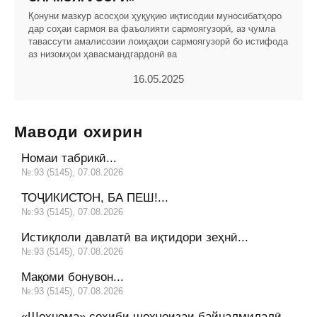
Қонуни мазкур асосҳои ҳуқуқию иқтисодии муносибатҳоро
дар соҳаи сармоя ва фаъолияти сармоягузорӣ, аз ҷумла
тавассути амалисозии лоиҳаҳои сармоягузорӣ бо истифода
аз низомҳои ҳавасмандгардонӣ ва
16.05.2025
Маводи охирин
Номаи табрикӣ...
№:93 (5145), 07.08.2026
ТОҶИКИСТОН, БА ПЕШ!...
№:93 (5145), 07.08.2026
Истиқлоли давлатӣ ва иқтидори зеҳнӣ...
№:93 (5145), 07.08.2026
Мақоми бонувон...
№:93 (5145), 07.08.2026
«Шоҳнома» соҳиби шоҳҷоизаи байналмилалӣ