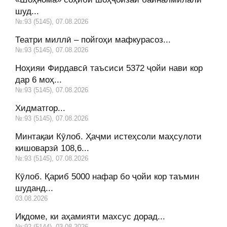
шуд...
№:93 (5145), 07.08.2026
Театри миллӣ – пойгоҳи мафкурасоз...
№:93 (5145), 07.08.2026
Ноҳияи Фирдавсӣ таъсиси 5372 ҷойи нави кор
дар 6 моҳ...
№:93 (5145), 07.08.2026
Хидматгор...
№:93 (5145), 07.08.2026
Минтақаи Кӯлоб. Ҳаҷми истеҳсоли маҳсулоти
кишоварзӣ 108,6...
№:93 (5145), 07.08.2026
Кӯлоб. Қариб 5000 нафар бо ҷойи кор таъмин
шуданд...
03.08.2026
Иқдоме, ки аҳамияти махсус дорад...
№:92 (5144), 03.08.2026