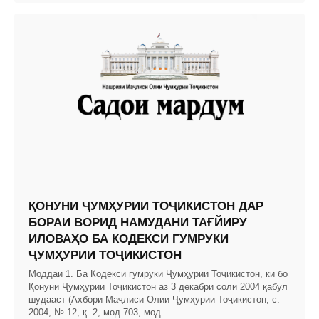
ҚОНУНИ ҶУМҲУРИИ ТОҶИКИСТОН ДАР
БОРАИ ВОРИД НАМУДАНИ ТАҒЙИРУ
ИЛОВАҲО БА КОДЕКСИ ГУМРУКИ
ҶУМҲУРИИ ТОҶИКИСТОН
Моддаи 1. Ба Кодекси гумруки Ҷумҳурии Тоҷикистон, ки бо
Қонуни Ҷумҳурии Тоҷикистон аз 3 декабри соли 2004 қабул
шудааст (Ахбори Маҷлиси Олии Ҷумҳурии Тоҷикистон, с.
2004, № 12, қ. 2, мод.703, мод.