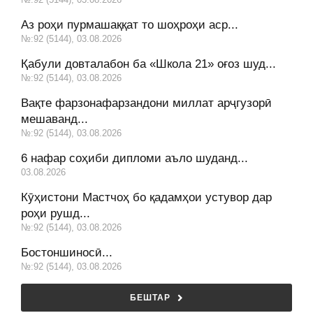
Аз роҳи пурмашаққат то шоҳроҳи аср...
№:92 (5144), 03.08.2026
Қабули довталабон ба «Школа 21» оғоз шуд...
№:92 (5144), 03.08.2026
Вақте фарзонафарзандони миллат арҷгузорӣ
мешаванд...
№:92 (5144), 03.08.2026
6 нафар соҳиби дипломи аъло шуданд...
03.08.2026
Кӯҳистони Мастчоҳ бо қадамҳои устувор дар
роҳи рушд...
№:92 (5144), 03.08.2026
Бостоншиносӣ...
№:92 (5144), 03.08.2026
БЕШТАР