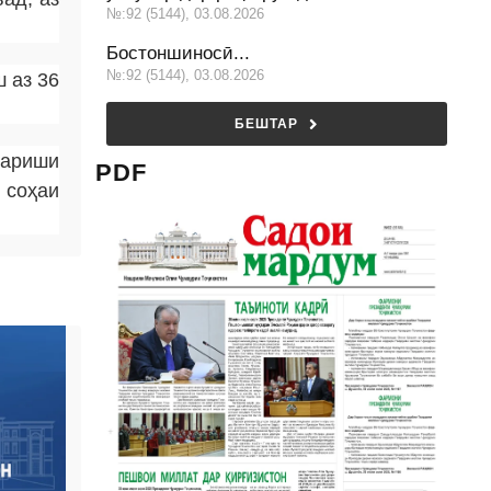
№:92 (5144), 03.08.2026
Бостоншиносӣ...
№:92 (5144), 03.08.2026
 аз 36
БЕШТАР
вариши
PDF
 соҳаи