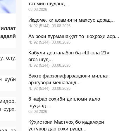
таъмин шуданд...
03.08.2026
Иқдоме, ки аҳамияти махсус дорад...
№:92 (5144), 03.08.2026
миллат
мадалӣ
Аз роҳи пурмашаққат то шоҳроҳи аср...
№:92 (5144), 03.08.2026
Қабули довталабон ба «Школа 21»
, олу,
оғоз шуд...
№:92 (5144), 03.08.2026
Вақте фарзонафарзандони миллат
и хуби
арҷгузорӣ мешаванд...
№:92 (5144), 03.08.2026
6 нафар соҳиби дипломи аъло
мидор,
шуданд...
 сурх,
03.08.2026
Кӯҳистони Мастчоҳ бо қадамҳои
устувор дар роҳи рушд...
ад, аз