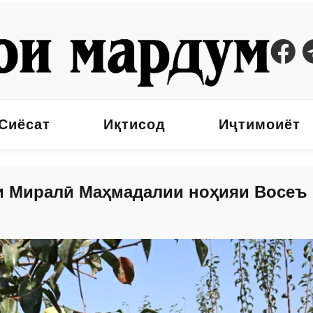
Сиёсат
Иқтисод
Иҷтимоиёт
ии Миралӣ Маҳмадалии ноҳияи Восеъ