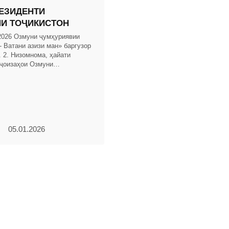
ЕЗИДЕНТИ
И ТОҶИКИСТОН
 2026 Озмуни ҷумҳуриявии
- Ватани азизи ман» баргузор
 2. Низомнома, ҳайати
 ҷоизаҳои Озмуни
«Тоҷикистон - Ватани азизи
 карда
05.01.2026