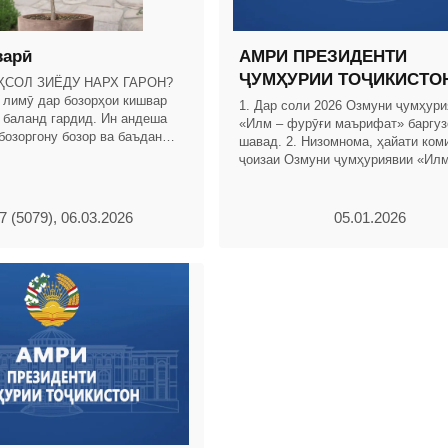
варӣ
АМРИ ПРЕЗИДЕНТИ
ҶУМҲУРИИ ТОҶИКИСТО
ҲСОЛ ЗИЁДУ НАРХ ГАРОН?
 лимӯ дар бозорҳои кишвар
1. Дар соли 2026 Озмуни ҷумҳури
ӣ баланд гардид. Ин андеша
«Илм – фурӯғи маърифат» баргуз
бозоргону бозор ва баъдан
шавад. 2. Низомнома, ҳайати ком
андаҳоро машғул кард. Вале
ҷоизаи Озмуни ҷумҳуриявии «Илм
маърифат» тасдиқ карда шаванд
(замимаҳои 1,
 (5079), 06.03.2026
05.01.2026