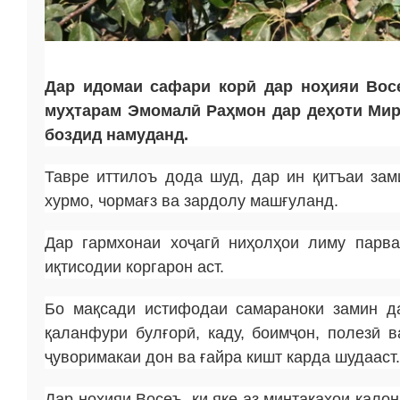
Дар идомаи сафари корӣ дар ноҳияи Вос
муҳтарам Эмомалӣ Раҳмон дар деҳоти Мир
боздид намуданд.
Тавре иттилоъ дода шуд, дар ин қитъаи зам
хурмо, чормағз ва зардолу машғуланд.
Дар гармхонаи хоҷагӣ ниҳолҳои лиму парв
иқтисодии коргарон аст.
Бо мақсади истифодаи самараноки замин да
қаланфури булғорӣ, каду, боимҷон, полезӣ в
ҷуворимакаи дон ва ғайра кишт карда шудааст.
Дар ноҳияи Восеъ, ки яке аз минтақаҳои кало