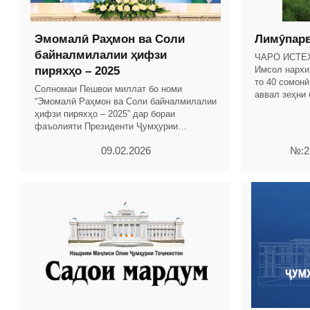
Эмомалӣ Раҳмон ва Соли
Лимӯпар
байналмилалии ҳифзи
ЧАРО ИСТЕ
пиряхҳо – 2025
Имсол нархи
то 40 сомон
Солномаи Пешвои миллат бо номи
аввал зеҳни 
“Эмомалӣ Раҳмон ва Соли байналмилалии
истеъмолкун
ҳифзи пиряхҳо – 2025” дар бораи
он ба зеҳни
фаъолияти Президенти Ҷумҳурии
Тоҷикистон ва Ҳукумати кишвар бо
09.02.2026
№:27
таҳлили рушди иқтисоди миллӣ омода