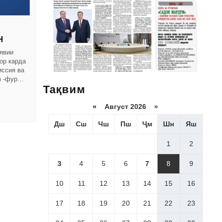
Н
явии
ор карда
иссия ва
 -фурӯғи
Тақвим
«
Август 2026 »
Дш
Сш
Чш
Пш
Ҷм
Шн
Яш
1
2
3
4
5
6
7
8
9
10
11
12
13
14
15
16
17
18
19
20
21
22
23