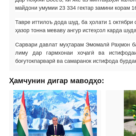
майдони умумии 23 334 гектар замини корам 1
Тавре иттилоъ дода шуд, ба ҳолати 1 октябри
ҳазор тонна меваву ангур истеҳсол карда шуда
Сарвари давлат муҳтарам Эмомалӣ Раҳмон б
лиму дар гармхонаи хоҷагӣ ва истифода
боғутокпарварӣ ва самаранок истифода бурда
Ҳамчунин дигар маводҳо: