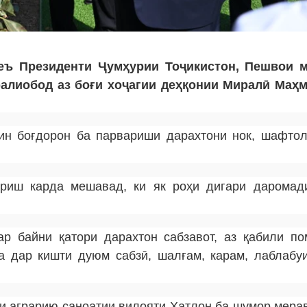
еъ Президенти Ҷумҳурии Тоҷикистон, Пешвои 
алиобод аз боғи хоҷагии деҳқонии Миралӣ Маҳ
ин боғдорон ба парвариши дарахтони нок, шафтолу
ариш карда мешавад, ки як роҳи дигари даромад
р байни қатори дарахтон сабзавот, аз қабили по
а дар кишти дуюм сабзӣ, шалғам, карам, лаблабуи
ни аграрию саноатии вилояти Хатлон ба шумор мерав