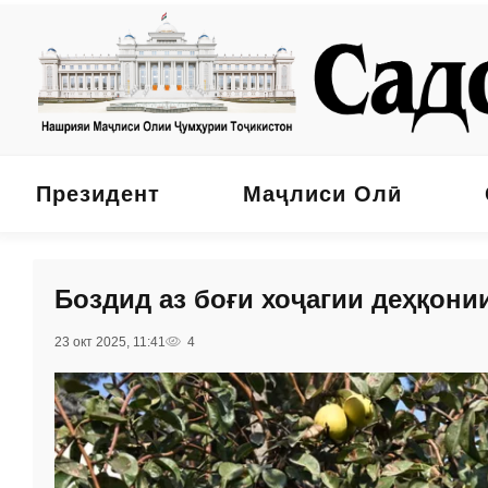
Президент
Маҷлиси Олӣ
Боздид аз боғи хоҷагии деҳқон
23 окт 2025, 11:41
4