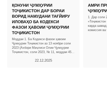
ҚОНУНИ ҶУМҲУРИИ
АМРИ ПР
ТОҶИКИСТОН ДАР БОРАИ
ҶУМҲУРИ
ВОРИД НАМУДАНИ ТАҒЙИРУ
1. Дар соли
ИЛОВАҲО БА КОДЕКСИ
«Тоҷикистон 
карда шавад.
ФАЗОИ ҲАВОИИ ҶУМҲУРИИ
комиссия ва
ТОҶИКИСТОН
ҷумҳуриявии 
ман» тасдиқ
Моддаи 1. Ба Кодекси фазои ҳавоии
Ҷумҳурии Тоҷикистон аз 13 ноябри соли
2023 (Ахбори Маҷлиси Олии Ҷумҳурии
Тоҷикистон, соли 2023, № 11, моддаи 456)
тағйиру иловаҳои зерин ворид карда
22.12.2025
шаванд: 1.