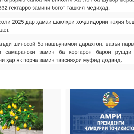
632 гектарро замини боғот ташкил медиҳад.
 соли 2025 дар ҳамаи шаклҳои хоҷагидории ноҳия беш
аст.
аъди шиносоӣ бо нашъунамои дарахтон, вазъи пар
и самараноки замин ба коргарон барои рушди
ни ҳар як порча замин тавсияҳои муфид доданд.