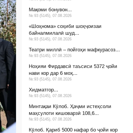
Мақоми бонувон...
№:93 (5145), 07.08.2026
«Шоҳнома» соҳиби шоҳҷоизаи
байналмилалӣ шуд...
№:93 (5145), 07.08.2026
Театри миллӣ – пойгоҳи мафкурасоз...
№:93 (5145), 07.08.2026
Ноҳияи Фирдавсӣ таъсиси 5372 ҷойи
нави кор дар 6 моҳ...
№:93 (5145), 07.08.2026
Хидматгор...
№:93 (5145), 07.08.2026
Минтақаи Кӯлоб. Ҳаҷми истеҳсоли
маҳсулоти кишоварзӣ 108,6...
№:93 (5145), 07.08.2026
Кӯлоб. Қариб 5000 нафар бо ҷойи кор