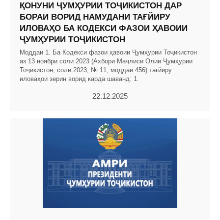
ҚОНУНИ ҶУМҲУРИИ ТОҶИКИСТОН ДАР
БОРАИ ВОРИД НАМУДАНИ ТАҒЙИРУ
ИЛОВАҲО БА КОДЕКСИ ФАЗОИ ҲАВОИИ
ҶУМҲУРИИ ТОҶИКИСТОН
Моддаи 1. Ба Кодекси фазои ҳавоии Ҷумҳурии Тоҷикистон
аз 13 ноябри соли 2023 (Ахбори Маҷлиси Олии Ҷумҳурии
Тоҷикистон, соли 2023, № 11, моддаи 456) тағйиру
иловаҳои зерин ворид карда шаванд: 1.
22.12.2025