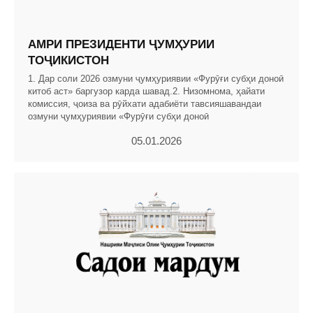
АМРИ ПРЕЗИДЕНТИ ҶУМҲУРИИ
ТОҶИКИСТОН
1. Дар соли 2026 озмуни ҷумҳуриявии «Фурӯғи субҳи доноӣ
китоб аст» баргузор карда шавад.2. Низомнома, ҳайати
комиссия, ҷоиза ва рӯйхати адабиёти тавсияшавандаи
озмуни ҷумҳуриявии «Фурӯғи субҳи доноӣ
05.01.2026