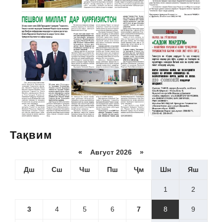
Тақвим
«
Август 2026 »
Дш
Сш
Чш
Пш
Ҷм
Шн
Яш
1
2
3
4
5
6
7
8
9