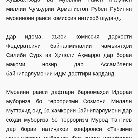
миллии Ҷумҳурии Арманистон Рубен Рубинян
муовинони раиси комиссия интихоб шуданд.
Дар идома, аъзои комиссия дархости
Федератсияи байналмилалии ҷамъиятҳои
Салиби Сурх ва Ҳилоли Аҳмарро дар бораи
мақоми нозир дар Ассамблеяи
байнипарлумонии ИДМ дастгирӣ карданд.
Муовини раиси дафтари барномаҳои Идораи
мубориза бо терроризми Созмони Милали
Муттаҳид оид ба ҳамкории байнипарлумонӣ дар
соҳаи мубориза бо терроризм Мурод Тангиев
дар бораи натиҷаҳои конфронси «Танзими