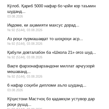
Кӯлоб. Қариб 5000 нафар бо ҷойи кор таъмин
шуданд...
03.08.2026
Иқдоме, ки аҳамияти махсус дорад...
№:92 (5144), 03.08.2026
Аз роҳи пурмашаққат то шоҳроҳи аср...
№:92 (5144), 03.08.2026
Қабули довталабон ба «Школа 21» оғоз шуд...
№:92 (5144), 03.08.2026
Вақте фарзонафарзандони миллат арҷгузорӣ
мешаванд...
№:92 (5144), 03.08.2026
6 нафар соҳиби дипломи аъло шуданд...
03.08.2026
Кӯҳистони Мастчоҳ бо қадамҳои устувор дар
роҳи рушд...