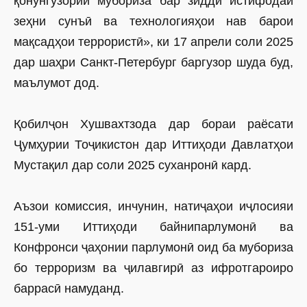
қонунгузории мубориза бар зидди истифодаи
зеҳни сунъӣ ва технологияҳои нав барои
мақсадҳои террористӣ», ки 17 апрели соли 2025
дар шаҳри Санкт-Петербург баргузор шуда буд,
маълумот дод.
Қобилҷон Хушвахтзода дар бораи раёсати
Ҷумҳурии Тоҷикистон дар Иттиҳоди Давлатҳои
Мустақил дар соли 2025 суханронӣ кард.
Аъзои комиссия, инчунин, натиҷаҳои иҷлосияи
151-уми Иттиҳоди байнипарлумонӣ ва
Конфронси ҷаҳонии парлумонӣ оид ба мубориза
бо терроризм ва ҷилавгирӣ аз ифротгароиро
баррасӣ намуданд.