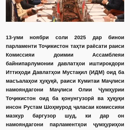
13-уми ноябри соли 2025 дар бинои
парламенти Тоҷикис­тон таҳти раёсати раиси
Комиссияи доимии Ассамблеяи
байнипарлумонии давлатҳои иштирокдори
Иттиҳоди Давлатҳои Мустақил (ИДМ) оид ба
масъалаҳои ҳуқуқӣ, раиси Кумитаи Маҷлиси
намоян­дагони Маҷлиси Олии Ҷумҳурии
Тоҷикистон оид ба қонунгузорӣ ва ҳуқуқи
инсон Рустам Шоҳмурод ҷаласаи комиссияи
мазкур баргузор шуд, ки дар он
намояндагони парламентҳои ҷумҳуриҳои