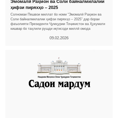
Эмомалӣ Раҳмон ва Соли байналмилалии
ҳифзи пиряхҳо – 2025
Солномаи Пешвои миллат бо номи “Эмомалӣ Раҳмон ва
Соли байналмилалии ҳифзи пиряхҳо – 2025” дар бораи
фаъолияти Президенти Ҷумҳурии Тоҷикистон ва Ҳукумати
кишвар бо таҳлили рушди иқтисоди миллӣ омода
09.02.2026