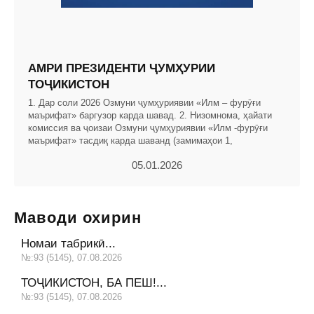
АМРИ ПРЕЗИДЕНТИ ҶУМҲУРИИ
ТОҶИКИСТОН
1. Дар соли 2026 Озмуни ҷумҳуриявии «Илм – фурӯғи
маърифат» баргузор карда шавад. 2. Низомнома, ҳайати
комиссия ва ҷоизаи Озмуни ҷумҳуриявии «Илм -фурӯғи
маърифат» тасдиқ карда шаванд (замимаҳои 1,
05.01.2026
Маводи охирин
Номаи табрикӣ...
№:93 (5145), 07.08.2026
ТОҶИКИСТОН, БА ПЕШ!...
№:93 (5145), 07.08.2026