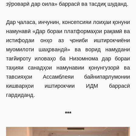
зӯроварӣ дар оила» баррасӣ ва тасдиқ шуданд.
Дар ҷаласа, инчунин, консепсияи лоиҳаи қонуни
намунавӣ «Дар бораи платформаҳои рақамӣ ва
истифодаи онҳо аз ҷониби иштирокчиёни
муомилоти шаҳрвандӣ» ва ворид намудани
тағйироту иловаҳо ба Низомнома дар бораи
таҳияи санадҳои намунавии қонунгузорӣ ва
тавсияҳои Ассамблеяи байнипарлумонии
кишварҳои иштирокчии ИДМ баррасӣ
гардиданд.
***