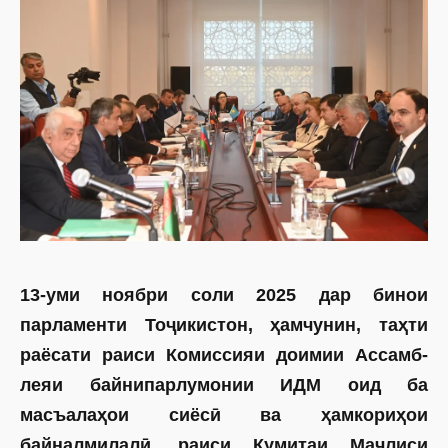
13-уми ноябри соли 2025 дар бинои
парламенти Тоҷикистон, ҳамчунин, таҳти
раёсати раиси Комиссияи доимии Ассам­б­
леяи байнипарлумонии ИДМ оид ба
масъалаҳои сиёсӣ ва ҳамкориҳои
байналмилалӣ, раиси Кумитаи Маҷлиси