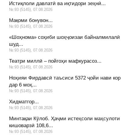
Истиқлоли давлатӣ ва иқтидори зеҳнӣ...
№:93 (5145), 07.08.2026
Мақоми бонувон...
№:93 (5145), 07.08.2026
«Шоҳнома» соҳиби шоҳҷоизаи байналмилалӣ
шуд...
№:93 (5145), 07.08.2026
Театри миллӣ – пойгоҳи мафкурасоз...
№:93 (5145), 07.08.2026
Ноҳияи Фирдавсӣ таъсиси 5372 ҷойи нави кор
дар 6 моҳ...
№:93 (5145), 07.08.2026
Хидматгор...
№:93 (5145), 07.08.2026
Минтақаи Кӯлоб. Ҳаҷми истеҳсоли маҳсулоти
кишоварзӣ 108,6...
№:93 (5145), 07.08.2026