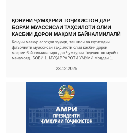
ҚОНУНИ ҶУМҲУРИИ ТОҶИКИСТОН ДАР
БОРАИ МУАССИСАИ ТАҲСИЛОТИ ОЛИИ
КАСБИИ ДОРОИ МАҚОМИ БАЙНАЛМИЛАЛӢ
Қонуни мазкур асосҳои ҳуқуқӣ, ташкилӣ ва иқтисодии
фаъолияти муассисаи таҳсилоти олии касбии дорои
мақоми байналмилалиро дар Ҷумҳурии Тоҷикистон муайян
менамояд. БОБИ 1. МУҚАРРАРОТИ УМУМӢ Моддаи 1.
23.12.2025