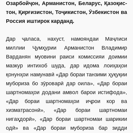
Озарбойҷон, Арманистон, Беларус, Қазоқис­
тон, Қирғизистон, Тоҷикис­тон, Ӯзбекистон ва
Россия иштирок карданд.
Дар ҷаласа, нахуст, намояндаи Маҷлиси
миллии Ҷумҳурии Арманистон Владимир
Варданян муовини раиси комиссияи доимии
мазкур интихоб шуда, дар идома лоиҳаҳои
қонунҳои намунавӣ «Дар бораи танзими ҳуқуқии
мубориза бо зӯроварӣ дар оила», «Дар бораи
шартномаҳои додани амвол барои истифода»,
«Дар бораи шартномаҳои иҷрои кор ва
хизматрасонӣ», «Дар бораи шартномаи
нигаҳдорӣ», «Дар бораи шартномаи шарикии
одӣ» ва «Дар бораи мубориза бар зидди