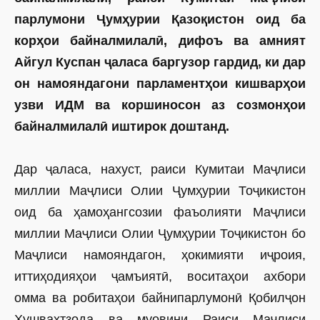
парлумони Ҷумҳурии Қазоқистон оид ба
корҳои байналмилалӣ, дифоъ ва амният
Айгул Куспан ҷаласа баргузор гардид, ки дар
он намояндагони парламентҳои кишварҳои
узви ИДМ ва коршиносон аз созмонҳои
байналмилалӣ иштирок доштанд.
Дар ҷаласа, нахуст, раиси Кумитаи Маҷлиси
миллии Маҷлиси Олии Ҷумҳурии Тоҷикистон
оид ба ҳамоҳангсозии фаъолияти Маҷлиси
миллии Маҷлиси Олии Ҷумҳурии Тоҷикистон бо
Маҷлиси намояндагон, ҳокимияти иҷроия,
иттиҳодияҳои ҷамъиятӣ, воситаҳои ахбори
омма ва робитаҳои байнипарлумонӣ Қобилҷон
Хушвахтзода ва муовини Раиси Маҷлиси