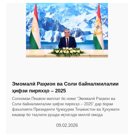
Эмомалӣ Раҳмон ва Соли байналмилалии
ҳифзи пиряхҳо – 2025
Солномаи Пешвои миллат бо номи “Эмомалӣ Раҳмон ва
Соли байналмилалии ҳифзи пиряхҳо – 2025” дар бораи
фаъолияти Президенти Ҷумҳурии Тоҷикистон ва Ҳукумати
кишвар бо таҳлили рушди иқтисоди миллӣ омода
09.02.2026