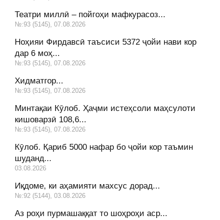
Театри миллӣ – пойгоҳи мафкурасоз...
№:93 (5145), 07.08.2026
Ноҳияи Фирдавсӣ таъсиси 5372 ҷойи нави кор
дар 6 моҳ...
№:93 (5145), 07.08.2026
Хидматгор...
№:93 (5145), 07.08.2026
Минтақаи Кӯлоб. Ҳаҷми истеҳсоли маҳсулоти
кишоварзӣ 108,6...
№:93 (5145), 07.08.2026
Кӯлоб. Қариб 5000 нафар бо ҷойи кор таъмин
шуданд...
03.08.2026
Иқдоме, ки аҳамияти махсус дорад...
№:92 (5144), 03.08.2026
Аз роҳи пурмашаққат то шоҳроҳи аср...