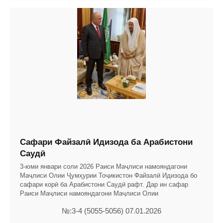
Сафари Файзалӣ Идизода ба Арабистони
Саудӣ
3-юми январи соли 2026 Раиси Маҷлиси намояндагони
Маҷлиси Олии Ҷумҳурии Тоҷикистон Файзалӣ Идизода бо
сафари корӣ ба Арабистони Саудӣ рафт. Дар ин сафар
Раиси Маҷлиси намояндагони Маҷлиси Олии
№:3-4 (5055-5056) 07.01.2026