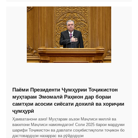
Паёми Президенти Ҷумҳурии Тоҷикистон
муҳтарам Эмомалӣ Раҳмон дар бораи
самтҳои асосии сиёсати дохилӣ ва хориҷии
ҷумҳурӣ
Ҳамватанони азиз! Муҳтарам аъзои Маҷлиси миллӣ ва
вакилони Маҷлиси намояндагон! Соли 2025 барои мардуми
шарифи Тоҷикистон ва давлати соҳибистиқлоли тоҷикон бо
дастовардҳои назаррас ва рӯйдодҳои