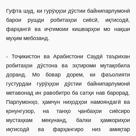
Гуфта шуд, ки гурӯҳҳои дӯстии байнипарлумонӣ
барои рушди робитаҳои сиёсӣ, иқтисодӣ,
фарҳангӣ ва иҷтимоии кишварҳои мо нақши
муҳим мебозанд.
- Тоҷикистон ва Арабистони Саудӣ таърихан
робитаҳои дӯстона ва эҳтироми мутақобила
доранд. Мо бовар дорем, ки фаъолияти
густурдаи гурӯҳҳои дӯстии байнипарлумонӣ
метавонад ин равобитро ба сатҳи нав барорад.
Парлумонҳо, ҳамчун ниҳодҳои намояндагӣ ва
қонунгузор, на танҳо ҷанбаҳои сиёсиро
мустаҳкам мекунанд, балки ҳамкориҳои
иқтисодӣ ва фарҳангиро низ амиқтар