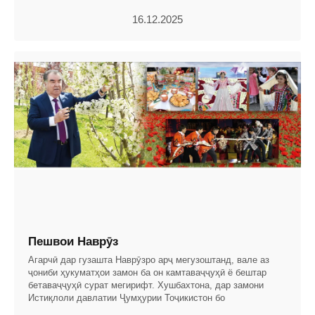
16.12.2025
Пешвои Наврӯз
Агарчӣ дар гузашта Наврӯзро арҷ мегузоштанд, вале аз
ҷониби ҳукуматҳои замон ба он камтаваҷҷуҳӣ ё бештар
бетаваҷҷуҳӣ сурат мегирифт. Хушбахтона, дар замони
Истиқлоли давлатии Ҷумҳурии Тоҷикистон бо