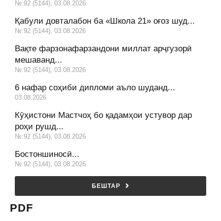
№:92 (5144), 03.08.2026
Қабули довталабон ба «Школа 21» оғоз шуд...
№:92 (5144), 03.08.2026
Вақте фарзонафарзандони миллат арҷгузорӣ
мешаванд...
№:92 (5144), 03.08.2026
6 нафар соҳиби дипломи аъло шуданд...
03.08.2026
Кӯҳистони Мастчоҳ бо қадамҳои устувор дар
роҳи рушд...
№:92 (5144), 03.08.2026
Бостоншиносӣ...
№:92 (5144), 03.08.2026
БЕШТАР
PDF