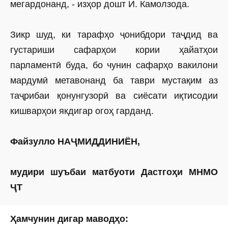
мегардонанд, - изҳор дошт И. Камолзода.
Зикр шуд, ки тарафҳо ҷонибдори таҷдид ва
густариши сафарҳои кории ҳайатҳои
парламентӣ буда, бо чунин сафарҳо вакилони
мардумӣ метавонанд ба таври мустақим аз
таҷрибаи қонунгузорӣ ва сиёсати иқтисодии
кишварҳои якдигар огоҳ гарданд.
Файзулло НАҶМИДДИНИЁН,
мудири шуъбаи матбуоти Дастгоҳи МНМО
ҶТ
Ҳамчунин дигар маводҳо: