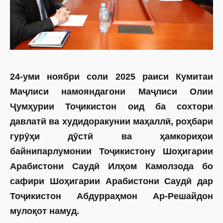
24-уми ноябри соли 2025 раиси Кумитаи
Маҷлиси намояндагони Маҷлиси Олии
Ҷумҳурии Тоҷикистон оид ба сохтори
давлатӣ ва худидоракунии маҳаллӣ, роҳбари
гурӯҳи дӯстӣ ва ҳамкориҳои
байнипарлумонии Тоҷикистону Шоҳигарии
Арабистони Саудӣ Илҳом Камолзода бо
сафири Шоҳигарии Арабистони Саудӣ дар
Тоҷикистон Абдурраҳмон Ар-Решайдон
мулоқот намуд.