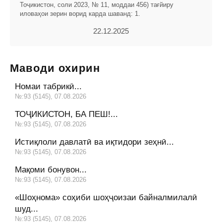
Тоҷикистон, соли 2023, № 11, моддаи 456) тағйиру
иловаҳои зерин ворид карда шаванд: 1.
22.12.2025
Маводи охирин
Номаи табрикӣ...
№:93 (5145), 07.08.2026
ТОҶИКИСТОН, БА ПЕШ!...
№:93 (5145), 07.08.2026
Истиқлоли давлатӣ ва иқтидори зеҳнӣ...
№:93 (5145), 07.08.2026
Мақоми бонувон...
№:93 (5145), 07.08.2026
«Шоҳнома» соҳиби шоҳҷоизаи байналмилалӣ
шуд...
№:93 (5145), 07.08.2026