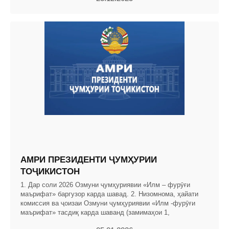
АМРИ ПРЕЗИДЕНТИ ҶУМҲУРИИ
ТОҶИКИСТОН
1. Дар соли 2026 Озмуни ҷумҳуриявии «Илм – фурӯғи
маърифат» баргузор карда шавад. 2. Низомнома, ҳайати
комиссия ва ҷоизаи Озмуни ҷумҳуриявии «Илм -фурӯғи
маърифат» тасдиқ карда шаванд (замимаҳои 1,