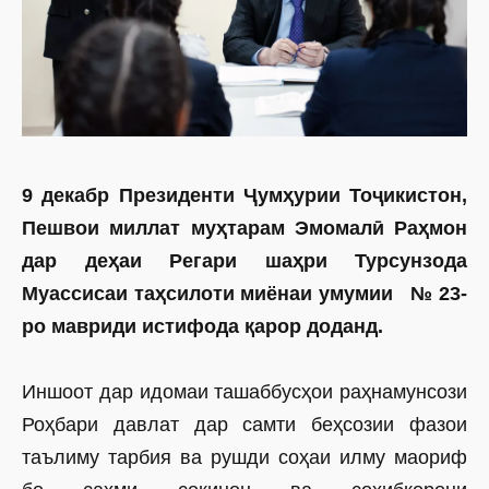
9 декабр Президенти Ҷумҳурии Тоҷикистон,
Пешвои миллат муҳтарам Эмомалӣ Раҳмон
дар деҳаи Регари шаҳри Турсунзода
Муассисаи таҳсилоти миёнаи умумии № 23-
ро мавриди истифода қарор доданд.
Иншоот дар идомаи ташаббусҳои раҳнамунсози
Роҳбари давлат дар самти беҳсозии фазои
таълиму тарбия ва рушди соҳаи илму маориф