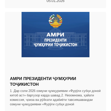
05.01.2026
АМРИ ПРЕЗИДЕНТИ ҶУМҲУРИИ
ТОҶИКИСТОН
1. Дар соли 2026 озмуни ҷумҳуриявии «Фурӯғи субҳи доноӣ
китоб аст» баргузор карда шавад.2. Низомнома, ҳайати
комиссия, ҷоиза ва рӯйхати адабиёти тавсияшавандаи
озмуни ҷумҳуриявии «Фурӯғи субҳи доноӣ