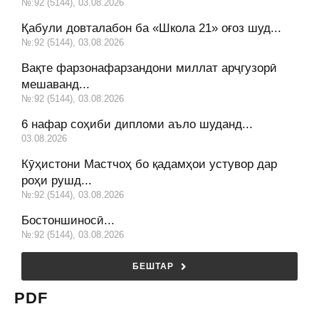
№:92 (5144), 03.08.2026
Қабули довталабон ба «Школа 21» оғоз шуд...
№:92 (5144), 03.08.2026
Вақте фарзонафарзандони миллат арҷгузорӣ
мешаванд...
№:92 (5144), 03.08.2026
6 нафар соҳиби дипломи аъло шуданд...
03.08.2026
Кӯҳистони Мастчоҳ бо қадамҳои устувор дар
роҳи рушд...
№:92 (5144), 03.08.2026
Бостоншиносӣ...
№:92 (5144), 03.08.2026
БЕШТАР
PDF