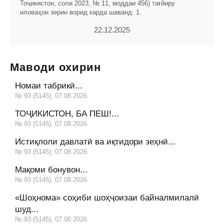
Тоҷикистон, соли 2023, № 11, моддаи 456) тағйиру
иловаҳои зерин ворид карда шаванд: 1.
22.12.2025
Маводи охирин
Номаи табрикӣ...
№:93 (5145), 07.08.2026
ТОҶИКИСТОН, БА ПЕШ!...
№:93 (5145), 07.08.2026
Истиқлоли давлатӣ ва иқтидори зеҳнӣ...
№:93 (5145), 07.08.2026
Мақоми бонувон...
№:93 (5145), 07.08.2026
«Шоҳнома» соҳиби шоҳҷоизаи байналмилалӣ
шуд...
№:93 (5145), 07.08.2026