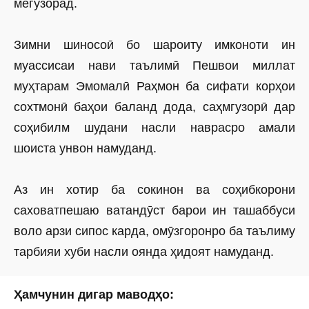
мегузорад.
Зимни шиносоӣ бо шароиту имконоти ин
муассисаи нави таълимӣ Пешвои миллат
муҳтарам Эмомалӣ Раҳмон ба сифати корҳои
сохтмонӣ баҳои баланд дода, саҳмгузорӣ дар
соҳибилм шудани насли наврасро амали
шоиста унвон намуданд.
Аз ин хотир ба сокинон ва соҳибкорони
саховатпешаю ватандӯст барои ин ташаббуси
воло арзи сипос карда, омӯзгоронро ба таълиму
тарбияи хуби насли оянда ҳидоят намуданд.
Ҳамчунин дигар маводҳо: