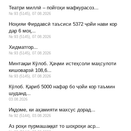
Театри миллӣ – пойгоҳи мафкурасоз...
№:93 (5145), 07.08.2026
Ноҳияи Фирдавсӣ таъсиси 5372 ҷойи нави кор
дар 6 моҳ...
№:93 (5145), 07.08.2026
Хидматгор...
№:93 (5145), 07.08.2026
Минтақаи Кӯлоб. Ҳаҷми истеҳсоли маҳсулоти
кишоварзӣ 108,6...
№:93 (5145), 07.08.2026
Кӯлоб. Қариб 5000 нафар бо ҷойи кор таъмин
шуданд...
03.08.2026
Иқдоме, ки аҳамияти махсус дорад...
№:92 (5144), 03.08.2026
Аз роҳи пурмашаққат то шоҳроҳи аср...