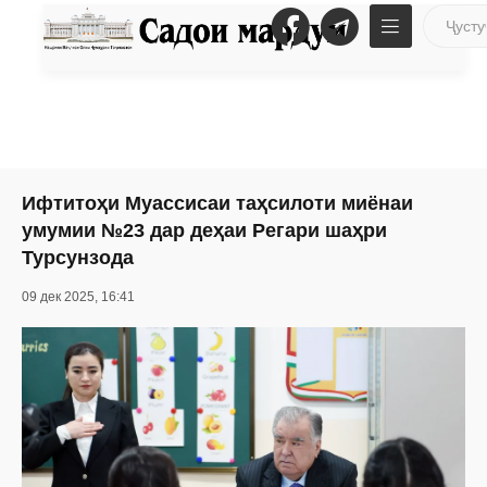
Ифтитоҳи Муассисаи таҳсилоти миёнаи
умумии №23 дар деҳаи Регари шаҳри
Турсунзода
09 дек 2025, 16:41