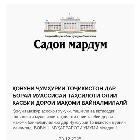
ҚОНУНИ ҶУМҲУРИИ ТОҶИКИСТОН ДАР
БОРАИ МУАССИСАИ ТАҲСИЛОТИ ОЛИИ
КАСБИИ ДОРОИ МАҚОМИ БАЙНАЛМИЛАЛӢ
Қонуни мазкур асосҳои ҳуқуқӣ, ташкилӣ ва иқтисодии
фаъолияти муассисаи таҳсилоти олии касбии дорои
мақоми байналмилалиро дар Ҷумҳурии Тоҷикистон муайян
менамояд. БОБИ 1. МУҚАРРАРОТИ УМУМӢ Моддаи 1.
23.12.2025