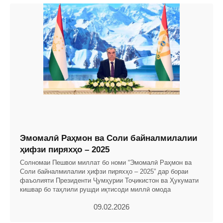
Эмомалӣ Раҳмон ва Соли байналмилалии
ҳифзи пиряхҳо – 2025
Солномаи Пешвои миллат бо номи “Эмомалӣ Раҳмон ва
Соли байналмилалии ҳифзи пиряхҳо – 2025” дар бораи
фаъолияти Президенти Ҷумҳурии Тоҷикистон ва Ҳукумати
кишвар бо таҳлили рушди иқтисоди миллӣ омода
09.02.2026