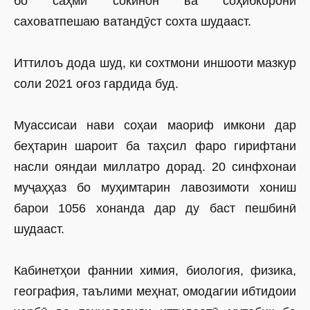
бо саҳми сокинон ва соҳибкорони
саховатпешаю ватандӯст сохта шудааст.
Иттилоъ дода шуд, ки сохтмони иншооти мазкур
соли 2021 оғоз гардида буд.
Муассисаи нави соҳаи маориф имкони дар
беҳтарин шароит ба таҳсил фаро гирифтани
насли ояндаи миллатро дорад. 20 синфхонаи
муҷаҳҳаз бо муҳимтарин лавозимоти хониш
барои 1056 хонанда дар ду баст пешбинӣ
шудааст.
Кабинетҳои фаннии химия, биология, физика,
география, таълими меҳнат, омодагии ибтидоии