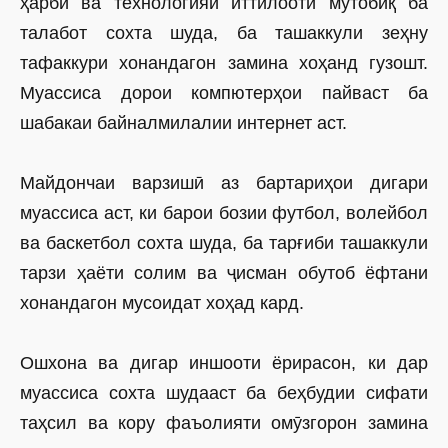
ҳарбӣ ва технологияи иттилоотӣ мутобиқ ба
талабот сохта шуда, ба ташаккули зеҳну
тафаккури хонандагон замина хоҳанд гузошт.
Муассиса дорои компютерҳои пайваст ба
шабакаи байналмилалии интернет аст.
Майдончаи варзишӣ аз бартариҳои дигари
муассиса аст, ки барои бозии футбол, волейбол
ва баскетбол сохта шуда, ба тарғиби ташаккули
тарзи ҳаёти солим ва ҷисман обутоб ёфтани
хонандагон мусоидат хоҳад кард.
Ошхона ва дигар иншооти ёрирасон, ки дар
муассиса сохта шудааст ба беҳбудии сифати
таҳсил ва кору фаъолияти омӯзгорон замина