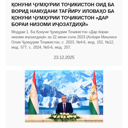
ҚОНУНИ ҶУМҲУРИИ ТОҶИКИСТОН ОИД БА
ВОРИД НАМУДАНИ ТАҒЙИРУ ИЛОВАҲО БА
ҚОНУНИ ҶУМҲУРИИ ТОҶИКИСТОН «ДАР
БОРАИ НИЗОМИ ИҶОЗАТДИҲӢ»
Моддаи 1. Ба Қонуни Ҷумҳурии Тоҷикистон «Дар бораи
низоми иҷозатдиҳӣ» аз 22 июни соли 2023 (Ахбори Маҷлиси
Олии Ҷумҳурии Тоҷикистон, с. 2023, №4-6, мод. 152, №12,
мод. 577; с. 2024, №5-6, мод. 257;
23.12.2025