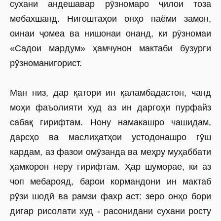
сухани андешавар рӯзномаро ҷилои тоза
мебахшанд. Нигоштаҳои онҳо паёми замон,
оинаи ҷомеа ва нишонаи онанд, ки рӯзномаи
«Садои мардум» ҳамчунон мактаби бузурги
рӯзноманигорист.
Ман низ, дар қатори ин қаламбадастон, чанд
моҳи фаъолияти худ аз ин даргоҳи пурфайз
сабақ гирифтам. Нону намакашро чашидам,
дарсҳо ва маслиҳатҳои устодонашро гӯш
кардам, аз фазои омӯзанда ва меҳру муҳаббати
ҳамкорон неру гирифтам. Ҳар шуморае, ки аз
чоп мебарояд, барои кормандони ин мактаб
рӯзи шодӣ ва рамзи фахр аст: зеро онҳо бори
дигар рисолати худ - расонидани сухани росту