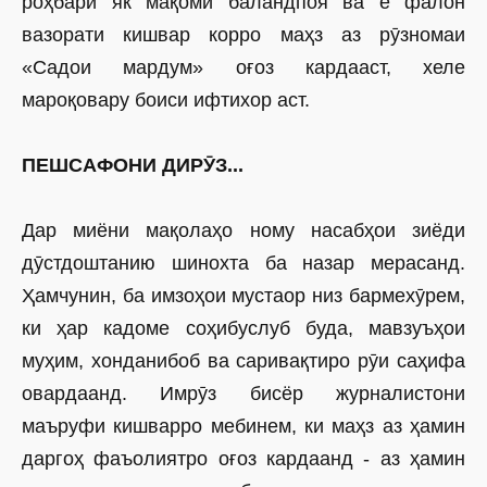
роҳбари як мақоми баландпоя ва ё фалон
вазорати кишвар корро маҳз аз рӯзномаи
«Садои мардум» оғоз кардааст, хеле
мароқовару боиси ифтихор аст.
ПЕШСАФОНИ ДИРӮЗ...
Дар миёни мақолаҳо ному насаб­ҳои зиёди
дӯстдоштанию шинохта ба назар мерасанд.
Ҳамчунин, ба имзоҳои мустаор низ бармехӯрем,
ки ҳар кадоме соҳибуслуб буда, мавзуъҳои
муҳим, хонданибоб ва саривақтиро рӯи саҳифа
овардаанд. Имрӯз бисёр журналистони
маъруфи кишварро мебинем, ки маҳз аз ҳамин
даргоҳ фаъолиятро оғоз кардаанд - аз ҳамин