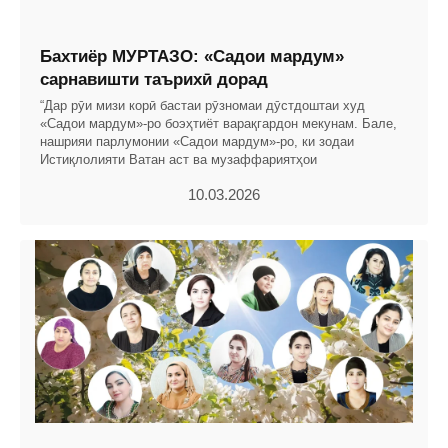
Бахтиёр МУРТАЗО: «Садои мардум»
сарнавишти таърихӣ дорад
“Дар рӯи мизи корӣ бастаи рӯзномаи дӯстдоштаи худ
«Садои мардум»-ро боэҳтиёт варақгардон мекунам. Бале,
нашрияи парлумонии «Садои мардум»-ро, ки зодаи
Истиқлолияти Ватан аст ва музаффариятҳои
10.03.2026