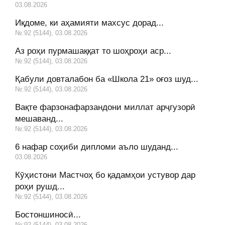
03.08.2026
Иқдоме, ки аҳамияти махсус дорад...
№:92 (5144), 03.08.2026
Аз роҳи пурмашаққат то шоҳроҳи аср...
№:92 (5144), 03.08.2026
Қабули довталабон ба «Школа 21» оғоз шуд...
№:92 (5144), 03.08.2026
Вақте фарзонафарзандони миллат арҷгузорӣ
мешаванд...
№:92 (5144), 03.08.2026
6 нафар соҳиби дипломи аъло шуданд...
03.08.2026
Кӯҳистони Мастчоҳ бо қадамҳои устувор дар
роҳи рушд...
№:92 (5144), 03.08.2026
Бостоншиносӣ...
№:92 (5144), 03.08.2026