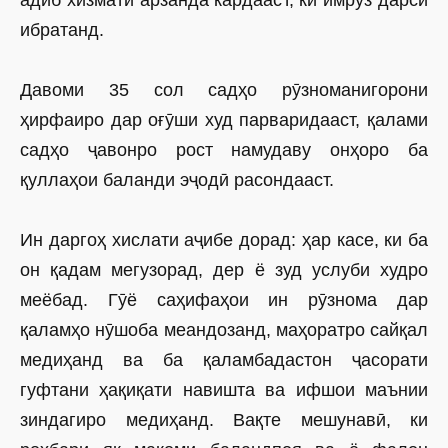
адиб хизмати арзанда кардааст, ки имрӯз дарси
ибратанд.
Давоми 35 сол садҳо рӯзноманигорони
ҳирфаиро дар оғӯши худ парваридааст, қалами
садҳо ҷавонро рост намудаву онҳоро ба
қуллаҳои баланди эҷодӣ расондааст.
Ин даргоҳ хислати аҷибе дорад: ҳар касе, ки ба
он қадам мегузорад, дер ё зуд услуби худро
меёбад. Гӯё саҳифаҳои ин рӯзнома дар
қаламҳо нӯшоба меандозанд, маҳоратро сайқал
медиҳанд ва ба қаламбадастон ҷасорати
гуфтани ҳақиқати навишта ва ифшои маънии
зиндагиро медиҳанд. Вақте мешунавӣ, ки