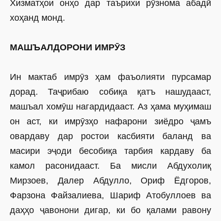
Хизматҳои онҳо дар таърихи рӯзнома абадӣ
хоҳанд монд.
МАШЪАЛДОРОНИ ИМРӮЗ
Ин мактаб имрӯз ҳам фаъолияти пурсамар
дорад. Таҷрибаю собиқа қатъ нашудааст,
машъал хомӯш нагардидааст. Аз ҳама муҳимаш
он аст, ки имрӯзҳо нафарони зиёдро ҷамъ
овардаву дар ростои касбияти баланд ва
масири эҷоди бесобиқа тарбия кардаву ба
камол расонидааст. Ба мисли Абдухолиқ
Мирзоев, Далер Абдулло, Ориф Ёдгоров,
Фарзона Файзалиева, Шариф Атобуллоев ва
даҳҳо ҷавонони дигар, ки бо қалами равону