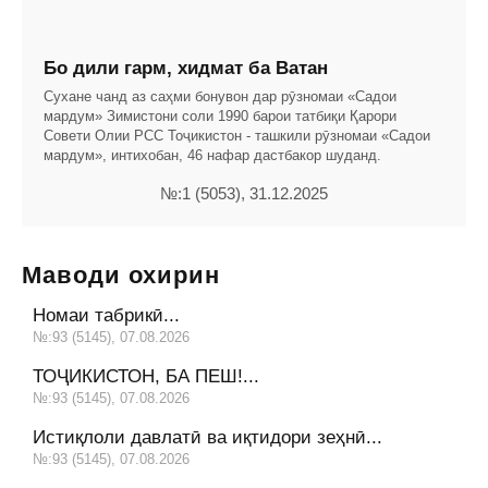
Бо дили гарм, хидмат ба Ватан
Сухане чанд аз саҳми бонувон дар рӯзномаи «Садои
мардум» Зимистони соли 1990 барои татбиқи Қарори
Совети Олии РСС Тоҷикис­тон - ташкили рӯзномаи «Садои
мардум», интихобан, 46 нафар дастбакор шуданд.
№:1 (5053), 31.12.2025
Маводи охирин
Номаи табрикӣ...
№:93 (5145), 07.08.2026
ТОҶИКИСТОН, БА ПЕШ!...
№:93 (5145), 07.08.2026
Истиқлоли давлатӣ ва иқтидори зеҳнӣ...
№:93 (5145), 07.08.2026