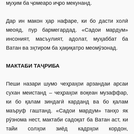
муҳим ба ҷомеаро иҷро мекунанд.
Дар ин макон ҳар нафаре, ки бо дасти холӣ
меояд, пур бармегардад. «Садои мардум»
инсоният, масъулият, адолат, муҳаббат ба
Ватан ва эҳтиром ба ҳақиқат­ро меомӯзонад.
МАКТАБИ ТАҶРИБА
Пеши назари шумо чеҳраҳои арзандаи арсаи
сухан меистанд – чеҳраҳои воқеан музаффар,
ки бо қалам зиндагӣ карданд ва бо қалам
маъруф гаштанд. «Садои мардум» танҳо як
рӯзнома нест, мактаби садоқат ба Ватан аст, ки
тайи солҳои зиёд кадрҳои кордон,