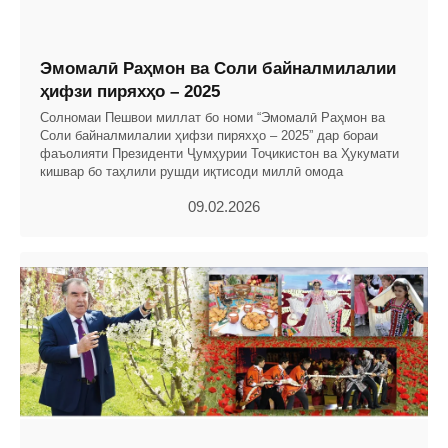
Эмомалӣ Раҳмон ва Соли байналмилалии
ҳифзи пиряхҳо – 2025
Солномаи Пешвои миллат бо номи “Эмомалӣ Раҳмон ва
Соли байналмилалии ҳифзи пиряхҳо – 2025” дар бораи
фаъолияти Президенти Ҷумҳурии Тоҷикистон ва Ҳукумати
кишвар бо таҳлили рушди иқтисоди миллӣ омода
09.02.2026