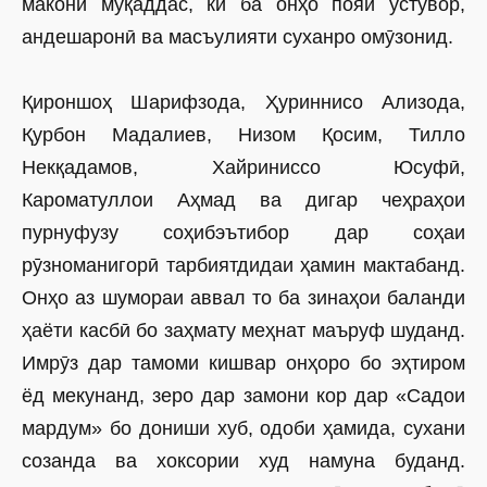
макони муқаддас, ки ба онҳо пояи устувор,
андешаронӣ ва масъулияти суханро омӯзонид.
Қироншоҳ Шарифзода, Ҳуриннисо Ализода,
Қурбон Мадалиев, Низом Қосим, Тилло
Некқадамов, Хайриниссо Юсуфӣ,
Кароматуллои Аҳмад ва дигар чеҳраҳои
пурнуфузу соҳибэътибор дар соҳаи
рӯзноманигорӣ тарбиятдидаи ҳамин мактабанд.
Онҳо аз шумораи аввал то ба зинаҳои баланди
ҳаёти касбӣ бо заҳмату меҳнат маъруф шуданд.
Имрӯз дар тамоми кишвар онҳоро бо эҳтиром
ёд мекунанд, зеро дар замони кор дар «Садои
мардум» бо дониши хуб, одоби ҳамида, сухани
созанда ва хоксории худ намуна буданд.