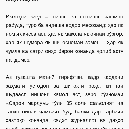
Имзоҳои зиёд – шинос ва ношинос чашмро
рабуда, туро ба андеша водор месозанд: ҳар як
ном як қисса аст, ҳар як мақола як оинаи рӯзгор,
ҳар як шумора як шиносномаи замон... Ҳар як
ҷумла ва сатри онҳо барои хонанда ҷолиб асту
пандомез.
Аз гузашта маънӣ гирифтан, қадр кардани
заҳмати устодон ва шинохти роҳе, ки тай
шудааст, нишони камол аст, зеро рӯзномаи
«Садои мардум» тӯли 35 соли фаъолият на
танҳо оинаи ҷамъият буд, балки дар тарбияи
ҳазорҳо хонанда, садҳо журналист ва даҳҳо