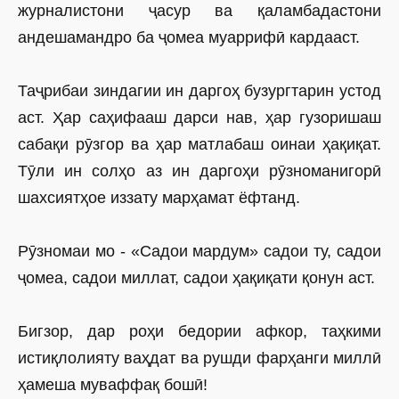
журналистони ҷасур ва қаламбадастони
андешамандро ба ҷомеа муаррифӣ кардааст.
Таҷрибаи зиндагии ин даргоҳ бузургтарин устод
аст. Ҳар саҳифааш дарси нав, ҳар гузоришаш
сабақи рӯзгор ва ҳар матлабаш оинаи ҳақиқат.
Тӯли ин солҳо аз ин даргоҳи рӯзноманигорӣ
шахсиятҳое иззату марҳамат ёфтанд.
Рӯзномаи мо - «Садои мардум» садои ту, садои
ҷомеа, садои миллат, садои ҳақиқати қонун аст.
Бигзор, дар роҳи бедории афкор, таҳкими
истиқлолияту ваҳдат ва рушди фарҳанги миллӣ
ҳамеша муваффақ бошӣ!