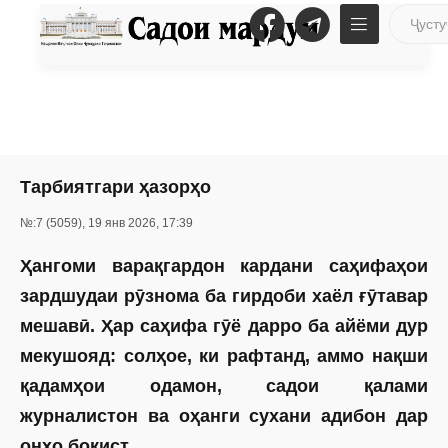
Тарбиятгари ҳазорҳо
№:7 (5059), 19 янв 2026, 17:39
Ҳангоми варақгардон кардани саҳифаҳои
зардшудаи рӯзнома ба гирдоби хаёл ғӯтавар
мешавӣ. Ҳар саҳифа гӯё дарро ба айёми дур
мекушояд: солҳое, ки рафтанд, аммо нақши
қадамҳои одамон, садои қалами
журналистон ва оҳанги сухани адибон дар
онҳо боқист.