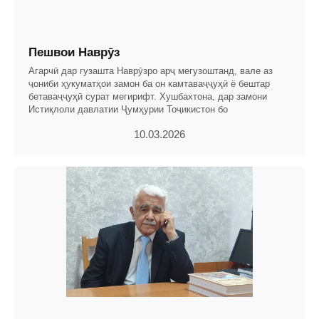
Пешвои Наврӯз
Агарчӣ дар гузашта Наврӯзро арҷ мегузоштанд, вале аз
ҷониби ҳукуматҳои замон ба он камтаваҷҷуҳӣ ё бештар
бетаваҷҷуҳӣ сурат мегирифт. Хушбахтона, дар замони
Истиқлоли давлатии Ҷумҳурии Тоҷикистон бо
10.03.2026