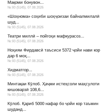
Мақоми бонувон...
№:93 (5145), 07.08.2026
«Шоҳнома» соҳиби шоҳҷоизаи байналмилалӣ
шуд...
№:93 (5145), 07.08.2026
Театри миллӣ – пойгоҳи мафкурасоз...
№:93 (5145), 07.08.2026
Ноҳияи Фирдавсӣ таъсиси 5372 ҷойи нави кор
дар 6 моҳ...
№:93 (5145), 07.08.2026
Хидматгор...
№:93 (5145), 07.08.2026
Минтақаи Кӯлоб. Ҳаҷми истеҳсоли маҳсулоти
кишоварзӣ 108,6...
№:93 (5145), 07.08.2026
Кӯлоб. Қариб 5000 нафар бо ҷойи кор таъмин
шуданд...