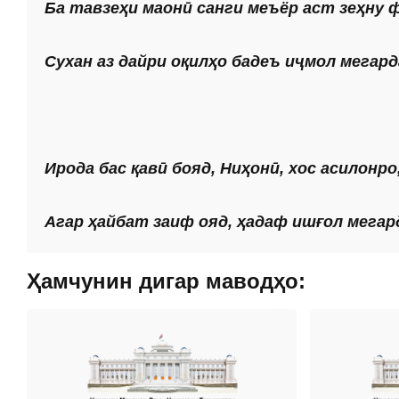
Ба тавзеҳи маонӣ санги меъёр аст зеҳну ф
Сухан аз дайри оқилҳо бадеъ иҷмол мегард
Ирода бас қавӣ бояд, Ниҳонӣ, хос асилонро
Агар ҳайбат заиф ояд, ҳадаф ишғол мегар
Ҳамчунин дигар маводҳо: