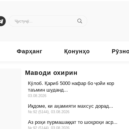
Фарҳанг
Қонунҳо
Рӯзн
Маводи охирин
Кӯлоб. Қариб 5000 нафар бо ҷойи кор
таъмин шуданд...
03.08.2026
Иқдоме, ки аҳамияти махсус дорад...
№:92 (5144), 03.08.2026
Аз роҳи пурмашаққат то шоҳроҳи аср...
№:92 (5144), 03.08.2026