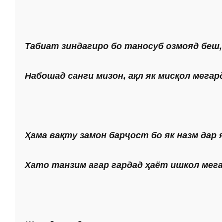
Табиат зиндагиро бо таносуб озмояд беш,
Набошад санги мизон, ақл як мисқол мегар
Ҳама вақту замон барҷост бо як назм дар я
Хато танзим агар гардад ҳаёт ишкол мега