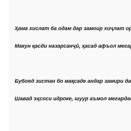
Ҳама хислат ба одам дар замоир хиҷлат ор
Макун қасди назарсанҷӣ, ҳасад афъол мега
Бубояд зистан бо мақсаде андар замири да
Шавад эҳсоси идроке, шуур аъмол мегарда