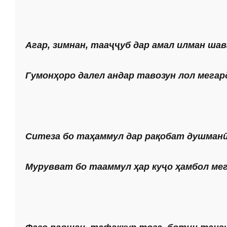
Агар, зимнан, тааҷҷуб дар амал илман ша
Гумонҳоро далел андар тавозун лол мегар
Ситеза бо таҳаммул дар рақобат душманӣ
Мурувват бо тааммул ҳар куҷо ҳамбол мег