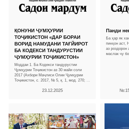
ҚОНУНИ ҶУМҲУРИИ
Панди не
ТОҶИКИСТОН «ДАР БОРАИ
Ба ҳар як ха
ВОРИД НАМУДАНИ ТАҒЙИРОТ
пинҳон аст,
аз роздорон 
БА КОДЕКСИ ТАНДУРУСТИИ
маслак чу бо
ҶУМҲУРИИ ТОҶИКИСТОН»
касро, ки бо
аст.
Моддаи 1. Ба Кодекси тандурустии
Ҷумҳурии Тоҷикистон аз 30 майи соли
2017 (Ахбори Маҷлиси Олии Ҷумҳурии
Тоҷикистон, с. 2017, № 5, қ. 1, мод. 270; с.
2021, № 1-2, мод. 12; с. 2024, № 1-2, мод.
23.12.2025
№:15
17)