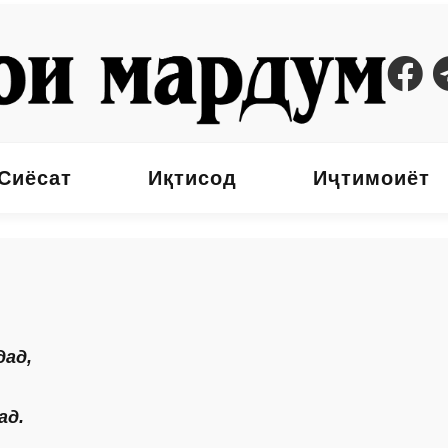
Сиёсат
Иқтисод
Иҷтимоиёт
дад,
ад.