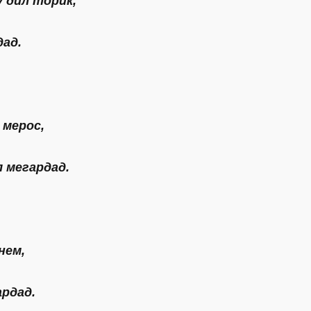
 дил торик,
дад.
 мерос,
 мегардад.
нем,
ардад.