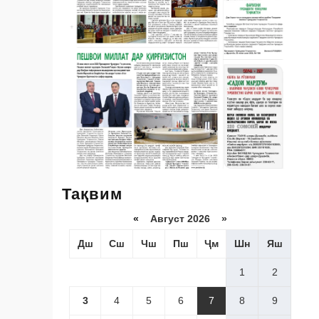
Тақвим
«
Август 2026 »
Дш
Сш
Чш
Пш
Ҷм
Шн
Яш
1
2
3
4
5
6
7
8
9