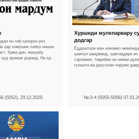
к
Хуршеди мулкпарвару с
додгар
ндаи он лаб ҳазорон роз
 На ҳар хомӯшии лабҳо нишон
Ёддоштҳои ман нокомил мемондан
аст. Ҳама дин, мазҳабу
ҳамчун шаҳрванд, ҳамтақдири ин
 худ арзише доранд, На ҳар
сарзамин, тақрибан аз нимаи дую
шад ришу тасбеҳ, ӯ мусулмон
гузашта ва даҳсолаи чоруми дав
сиёсии ҷадид, дар бораи муҳимта
масъалаи ҷомеа –
6 (5052), 29.12.2025
№:3-4 (5055-5056) 07.01.