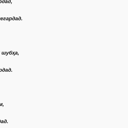
рдад,
егардад.
 шубҳа,
рдад.
м,
ад.