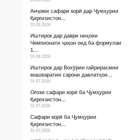
Анҷоми сафари корӣ дар Ҷумҳурии
Қирғизистон...
03.08.2026
Иштирок дар даври ниҳоии
Чемпионати ҷаҳон оид ба формулаи
1...
03.08.2026
Иштирок дар Вохӯрии ғайрирасмии
машваратии сарони давлатҳои...
31.07.2026
Оғози сафари корӣ ба Ҷумҳурии
Қирғизистон...
31.07.2026
Сафари корӣ ба Ҷумҳурии
Қирғизистон...
31.07.2026