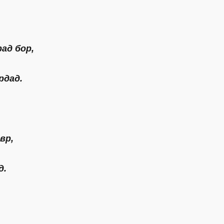
ад бор,
рдад.
вр,
д.