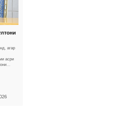
ултони
д, агар
ми асри
рони
рин
2026