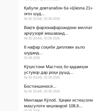
Қабули довталабон ба «Школа 21»
оғоз шуд...
№:92 (5144), 03.08.2026
Вақте фарзонафарзандони миллат
арҷгузорӣ мешаванд...
№:92 (5144), 03.08.2026
6 нафар соҳиби дипломи аъло
шуданд...
03.08.2026
Кӯҳистони Мастчоҳ бо қадамҳои
устувор дар роҳи рушд...
№:92 (5144), 03.08.2026
Бостоншиносӣ...
№:92 (5144), 03.08.2026
Минтақаи Кӯлоб. Ҳаҷми истеҳсоли
маҳсулоти кишоварзӣ 108,6...
03.08.2026