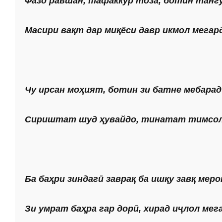
Фазо равшан, тафаккур тоза, ботин тангу
Масири вақт дар миқёси давр икмол мегар
Чу ирсан моҳият, ботин зи батне мебарад
Сириштат шуд ҳувайдо, тинатат тимсол
Ба баҳри зиндагӣ заврақ ба ишқу завқ меро
Зи умрат баҳра гар дорӣ, хирад иҷлол мег