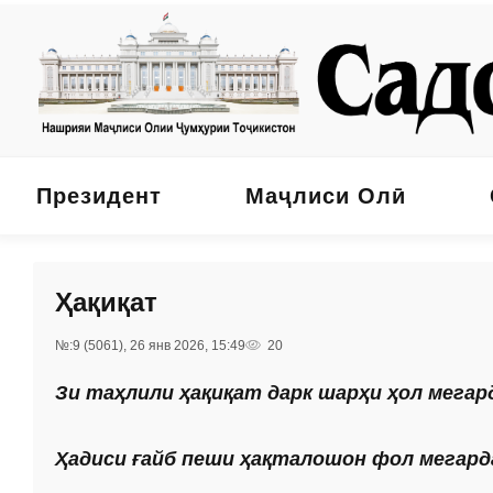
Президент
Маҷлиси Олӣ
Ҳақиқат
№:9 (5061), 26 янв 2026, 15:49
20
Зи таҳлили ҳақиқат дарк шарҳи ҳол мегар
Ҳадиси ғайб пеши ҳақталошон фол мегард