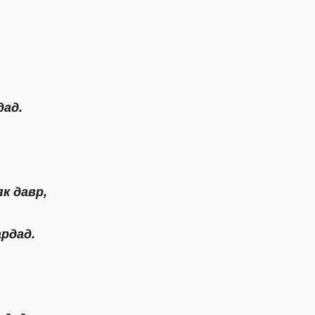
дад.
к давр,
рдад.