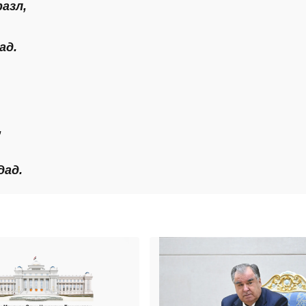
азл,
ад.
,
дад.