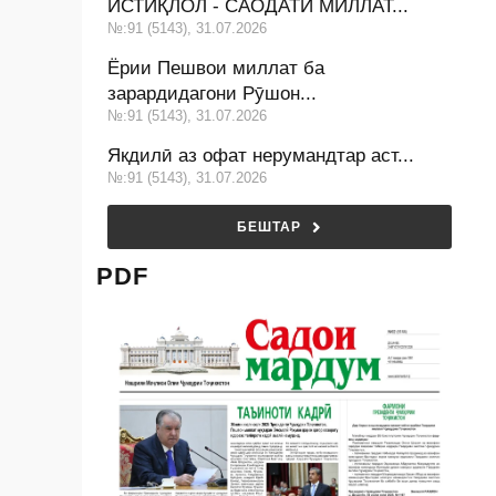
ИСТИҚЛОЛ - САОДАТИ МИЛЛАТ...
№:91 (5143), 31.07.2026
Ёрии Пешвои миллат ба
зарардидагони Рӯшон...
№:91 (5143), 31.07.2026
Якдилӣ аз офат нерумандтар аст...
№:91 (5143), 31.07.2026
БЕШТАР
PDF