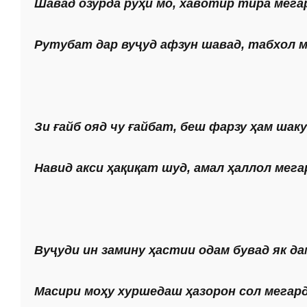
Шавад озурда руҳи мо, хавотир тира мега
Рутубат дар вуҷуд афзун шавад, табхол м
Зи ғайб ояд чу ғайбат, беш фарзу ҳам шаку
Навид акси ҳақиқат шуд, амал ҳаллол мега
Вуҷуди ин замину ҳастии одам бувад як да
Масири моҳу хуршедаш ҳазорон сол мегард