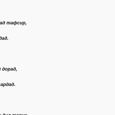
вад тафсир,
дад.
 дорад,
ардад.