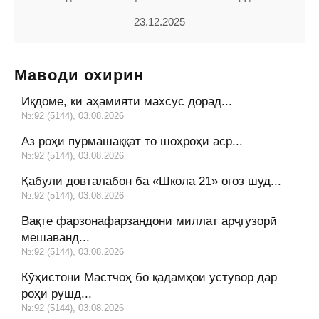
23.12.2025
Маводи охирин
Иқдоме, ки аҳамияти махсус дорад...
№:92 (5144), 03.08.2026
Аз роҳи пурмашаққат то шоҳроҳи аср...
№:92 (5144), 03.08.2026
Қабули довталабон ба «Школа 21» оғоз шуд...
№:92 (5144), 03.08.2026
Вақте фарзонафарзандони миллат арҷгузорӣ
мешаванд...
№:92 (5144), 03.08.2026
Кӯҳистони Мастчоҳ бо қадамҳои устувор дар
роҳи рушд...
№:92 (5144), 03.08.2026