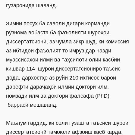
гузаронида шаванд.
Зимни посух ба саволи дигари корманди
рӯзнома вобаста ба фаъолияти шуроҳои
диссертатсионӣ, аз ҷумла зикр шуд, ки комиссия
аз ибтидои фаъолият то имрӯз дар назди
муассисаҳои илмӣ ва таҳсилоти олии касбии
кишвар 114 шурои диссертатсиониро таъсис
дода, дархостҳо аз рӯйи 210 ихтисос барои
дарёфти дараҷаҳои илмии доктори илм,
номзади илм ва доктори фалсафа (PhD)
баррасӣ мешаванд.
Маълум гардид, ки соли гузашта таъсиси шурои
диссертатсионӣ тамоюли афзоиш касб карда,