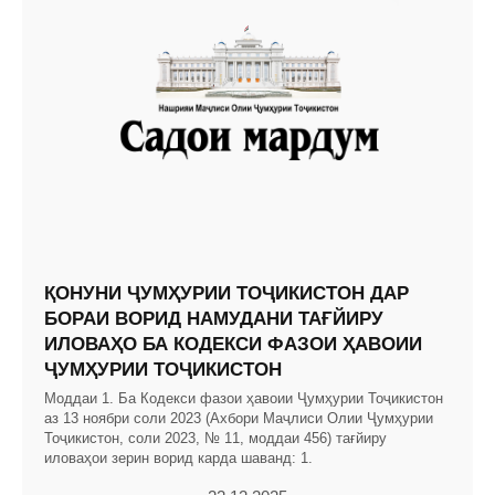
ҚОНУНИ ҶУМҲУРИИ ТОҶИКИСТОН ДАР
БОРАИ ВОРИД НАМУДАНИ ТАҒЙИРУ
ИЛОВАҲО БА КОДЕКСИ ФАЗОИ ҲАВОИИ
ҶУМҲУРИИ ТОҶИКИСТОН
Моддаи 1. Ба Кодекси фазои ҳавоии Ҷумҳурии Тоҷикистон
аз 13 ноябри соли 2023 (Ахбори Маҷлиси Олии Ҷумҳурии
Тоҷикистон, соли 2023, № 11, моддаи 456) тағйиру
иловаҳои зерин ворид карда шаванд: 1.