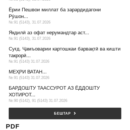
Ёрии Пешвои миллат ба зарардидагони
Рӯшон...
№:91 (5143), 31.07.2026
Якдилӣ аз офат нерумандтар аст...
№:91 (5143), 31.07.2026
Суғд. Ҷамъоварии картошкаи барвақтӣ ва кишти
такрорӣ...
№:91 (5143) 31.07.2026
МЕҲРИ ВАТАН...
№:91 (5143) 31.07.2026
БАРДОШТУ ТААССУРОТ АЗ ЁДДОШТУ
ХОТИРОТ...
№:90 (5142), 91 (5143) 31.07.2026
БЕШТАР
PDF