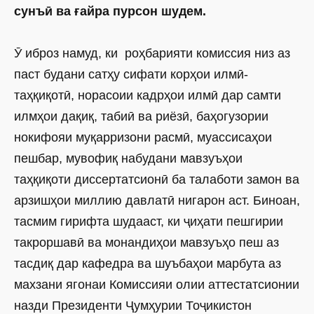
сунъӣ ва ғайра пурсон шудем.
Ӯ иброз намуд, ки роҳбарияти комиссия низ аз
паст будани сатҳу сифати корҳои илмӣ-
таҳқиқотӣ, норасоии кадрҳои илмӣ дар самти
илмҳои дақиқ, табиӣ ва риёзӣ, баҳогузории
нокифояи муқарризони расмӣ, муассисаҳои
пешбар, мувофиқ набудани мавзуъҳои
таҳқиқоти диссертатсионӣ ба талаботи замон ва
арзишҳои миллию давлатӣ нигарон аст. Биноан,
тасмим гирифта шудааст, ки ҷиҳати пешгирии
такроршавӣ ва монандиҳои мавзуъҳо пеш аз
тасдиқ дар кафедра ва шуъбаҳои марбута аз
махзани ягонаи Комиссияи олии аттестатсионии
назди Президенти Ҷумҳурии Тоҷикистон