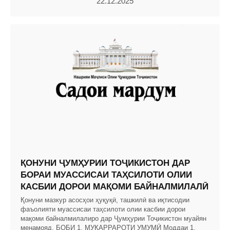
22.12.2025
ҚОНУНИ ҶУМҲУРИИ ТОҶИКИСТОН ДАР
БОРАИ МУАССИСАИ ТАҲСИЛОТИ ОЛИИ
КАСБИИ ДОРОИ МАҚОМИ БАЙНАЛМИЛАЛӢ
Қонуни мазкур асосҳои ҳуқуқӣ, ташкилӣ ва иқтисодии
фаъолияти муассисаи таҳсилоти олии касбии дорои
мақоми байналмилалиро дар Ҷумҳурии Тоҷикистон муайян
менамояд. БОБИ 1. МУҚАРРАРОТИ УМУМӢ Моддаи 1.