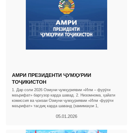
АМРИ ПРЕЗИДЕНТИ ҶУМҲУРИИ
ТОҶИКИСТОН
1. Дар соли 2026 Озмуни ҷумҳуриявии «Илм – фурӯғи
маърифат» баргузор карда шавад. 2. Низомнома, ҳайати
комиссия ва ҷоизаи Озмуни ҷумҳуриявии «Илм -фурӯғи
маърифат» тасдиқ карда шаванд (замимаҳои 1,
05.01.2026