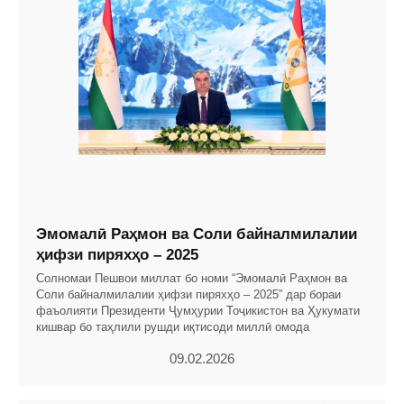
Эмомалӣ Раҳмон ва Соли байналмилалии
ҳифзи пиряхҳо – 2025
Солномаи Пешвои миллат бо номи “Эмомалӣ Раҳмон ва
Соли байналмилалии ҳифзи пиряхҳо – 2025” дар бораи
фаъолияти Президенти Ҷумҳурии Тоҷикистон ва Ҳукумати
кишвар бо таҳлили рушди иқтисоди миллӣ омода
09.02.2026