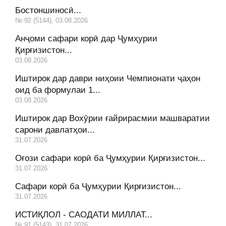
Бостоншиносӣ...
№:92 (5144), 03.08.2026
Анҷоми сафари корӣ дар Ҷумҳурии
Қирғизистон...
03.08.2026
Иштирок дар даври ниҳоии Чемпионати ҷаҳон
оид ба формулаи 1...
03.08.2026
Иштирок дар Вохӯрии ғайрирасмии машваратии
сарони давлатҳои...
31.07.2026
Оғози сафари корӣ ба Ҷумҳурии Қирғизистон...
31.07.2026
Сафари корӣ ба Ҷумҳурии Қирғизистон...
31.07.2026
ИСТИҚЛОЛ - САОДАТИ МИЛЛАТ...
№:91 (5143), 31.07.2026