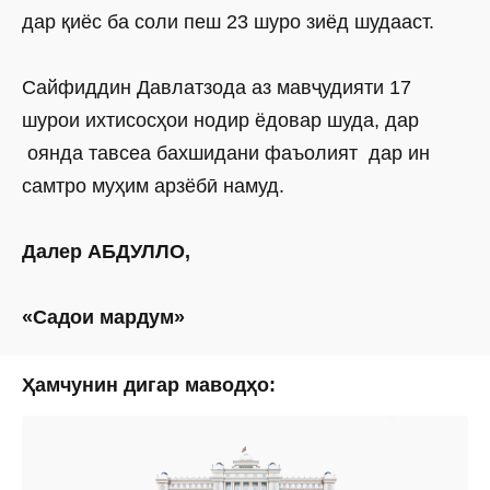
дар қиёс ба соли пеш 23 шуро зиёд шудааст.
Сайфиддин Давлатзода аз мавҷудияти 17
шурои ихтисосҳои нодир ёдовар шуда, дар
оянда тавсеа бахшидани фаъолият дар ин
самтро муҳим арзёбӣ намуд.
Далер АБДУЛЛО,
«Садои мардум»
Ҳамчунин дигар маводҳо: