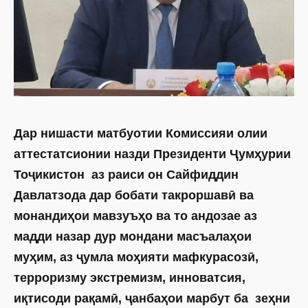
Дар нишасти матбуотии Комиссияи олии
аттестатсионии назди Президенти Ҷумҳурии
Тоҷикистон аз раиси он Сайфиддин
Давлатзода дар бобати такроршавӣ ва
монандиҳои мавзуъҳо ва то андозае аз
мадди назар дур мондани масъалаҳои
муҳим, аз ҷумла моҳияти мафкурасозӣ,
терроризму экстремизм, инноватсия,
иқтисоди рақамӣ, ҷанбаҳои марбут ба зеҳни