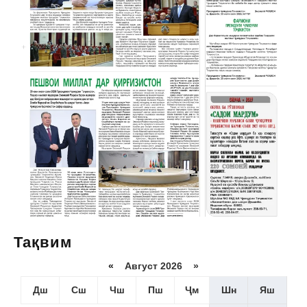
Тақвим
«
Август 2026 »
Дш
Сш
Чш
Пш
Ҷм
Шн
Яш