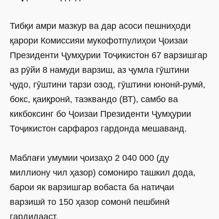
Тибқи амри мазкур ва дар асоси пешниҳоди
қарори Комиссияи мукофотпулиҳои Ҷоизаи
Президенти Ҷумҳурии Тоҷикистон 67 варзишгар
аз рӯйи 8 намуди варзиш, аз ҷумла гӯштини
ҷудо, гӯштини тарзи озод, гӯштини юнонӣ-румӣ,
бокс, қаиқронӣ, таэквандо (ВТ), самбо ва
кикбоксинг бо Ҷоизаи Президенти Ҷумҳурии
Тоҷикистон сарфароз гардонда мешаванд.
Маблағи умумии ҷоизаҳо 2 040 000 (ду
миллиону чил ҳазор) сомониро ташкил дода,
барои як варзишгар вобаста ба натиҷаи
варзишӣ то 150 ҳазор сомонӣ пешбинӣ
гардидааст.