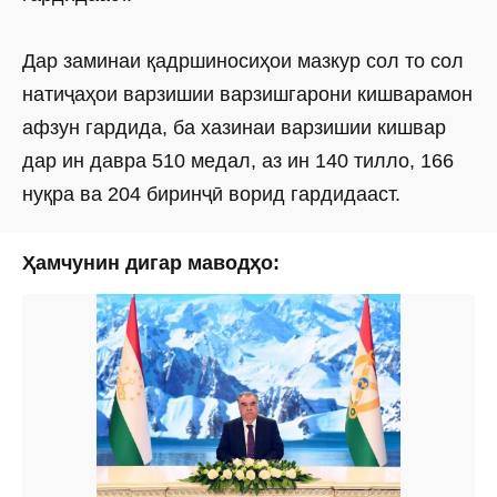
Дар заминаи қадршиносиҳои мазкур сол то сол
натиҷаҳои варзишии варзишгарони кишварамон
афзун гардида, ба хазинаи варзишии кишвар
дар ин давра 510 медал, аз ин 140 тилло, 166
нуқра ва 204 биринҷӣ ворид гардидааст.
Ҳамчунин дигар маводҳо: