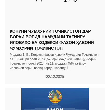
ҚОНУНИ ҶУМҲУРИИ ТОҶИКИСТОН ДАР
БОРАИ ВОРИД НАМУДАНИ ТАҒЙИРУ
ИЛОВАҲО БА КОДЕКСИ ФАЗОИ ҲАВОИИ
ҶУМҲУРИИ ТОҶИКИСТОН
Моддаи 1. Ба Кодекси фазои ҳавоии Ҷумҳурии Тоҷикистон
аз 13 ноябри соли 2023 (Ахбори Маҷлиси Олии Ҷумҳурии
Тоҷикистон, соли 2023, № 11, моддаи 456) тағйиру
иловаҳои зерин ворид карда шаванд: 1.
22.12.2025