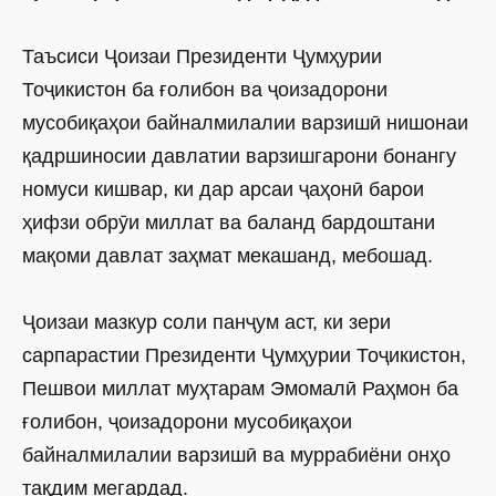
Таъсиси Ҷоизаи Президенти Ҷумҳурии
Тоҷикистон ба ғолибон ва ҷоизадорони
мусобиқаҳои байналмилалии варзишӣ нишонаи
қадршиносии давлатии варзишгарони бонангу
номуси кишвар, ки дар арсаи ҷаҳонӣ барои
ҳифзи обрӯи миллат ва баланд бардоштани
мақоми давлат заҳмат мекашанд, мебошад.
Ҷоизаи мазкур соли панҷум аст, ки зери
сарпарастии Президенти Ҷумҳурии Тоҷикистон,
Пешвои миллат муҳтарам Эмомалӣ Раҳмон ба
ғолибон, ҷоизадорони мусобиқаҳои
байналмилалии варзишӣ ва муррабиёни онҳо
тақдим мегардад.