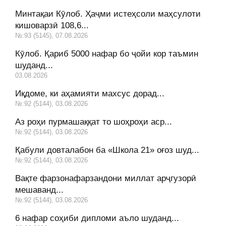
Минтақаи Кӯлоб. Ҳаҷми истеҳсоли маҳсулоти
кишоварзӣ 108,6...
№:93 (5145), 07.08.2026
Кӯлоб. Қариб 5000 нафар бо ҷойи кор таъмин
шуданд...
03.08.2026
Иқдоме, ки аҳамияти махсус дорад...
№:92 (5144), 03.08.2026
Аз роҳи пурмашаққат то шоҳроҳи аср...
№:92 (5144), 03.08.2026
Қабули довталабон ба «Школа 21» оғоз шуд...
№:92 (5144), 03.08.2026
Вақте фарзонафарзандони миллат арҷгузорӣ
мешаванд...
№:92 (5144), 03.08.2026
6 нафар соҳиби дипломи аъло шуданд...