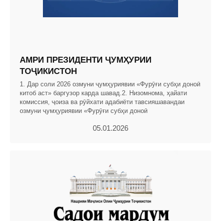
АМРИ ПРЕЗИДЕНТИ ҶУМҲУРИИ
ТОҶИКИСТОН
1. Дар соли 2026 озмуни ҷумҳуриявии «Фурӯғи субҳи доноӣ
китоб аст» баргузор карда шавад.2. Низомнома, ҳайати
комиссия, ҷоиза ва рӯйхати адабиёти тавсияшавандаи
озмуни ҷумҳуриявии «Фурӯғи субҳи доноӣ
05.01.2026