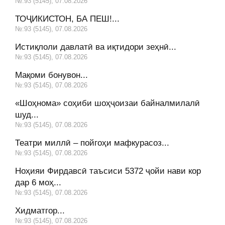
№:93 (5145), 07.08.2026
ТОҶИКИСТОН, БА ПЕШ!...
№:93 (5145), 07.08.2026
Истиқлоли давлатӣ ва иқтидори зеҳнӣ...
№:93 (5145), 07.08.2026
Мақоми бонувон...
№:93 (5145), 07.08.2026
«Шоҳнома» соҳиби шоҳҷоизаи байналмилалӣ
шуд...
№:93 (5145), 07.08.2026
Театри миллӣ – пойгоҳи мафкурасоз...
№:93 (5145), 07.08.2026
Ноҳияи Фирдавсӣ таъсиси 5372 ҷойи нави кор
дар 6 моҳ...
№:93 (5145), 07.08.2026
Хидматгор...
№:93 (5145), 07.08.2026