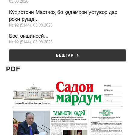
03.08.2026
Кӯҳистони Мастчоҳ бо қадамҳои устувор дар
роҳи рушд...
№:92 (5144), 03.08.2026
Бостоншиносӣ...
№:92 (5144), 03.08.2026
БЕШТАР
PDF