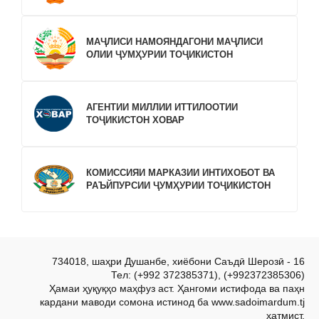
МАҶЛИСИ НАМОЯНДАГОНИ МАҶЛИСИ
ОЛИИ ҶУМҲУРИИ ТОҶИКИСТОН
АГЕНТИИ МИЛЛИИ ИТТИЛООТИИ
ТОҶИКИСТОН ХОВАР
КОМИССИЯИ МАРКАЗИИ ИНТИХОБОТ ВА
РАЪЙПУРСИИ ҶУМҲУРИИ ТОҶИКИСТОН
734018, шаҳри Душанбе, хиёбони Саъдӣ Шерозӣ - 16
Тел: (+992 372385371), (+992372385306)
Ҳамаи ҳуқуқҳо маҳфуз аст. Ҳангоми истифода ва паҳн
кардани маводи сомона истинод ба www.sadoimardum.tj
ҳатмист.