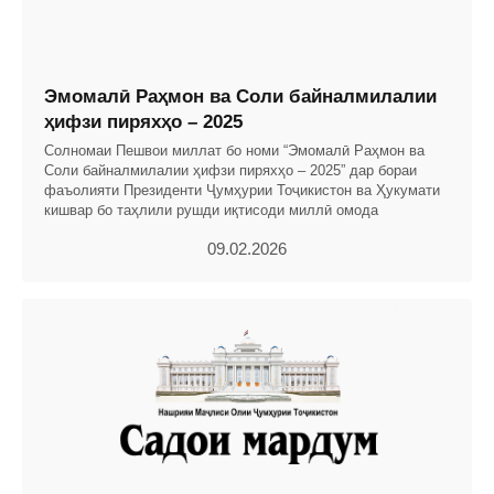
Эмомалӣ Раҳмон ва Соли байналмилалии
ҳифзи пиряхҳо – 2025
Солномаи Пешвои миллат бо номи “Эмомалӣ Раҳмон ва
Соли байналмилалии ҳифзи пиряхҳо – 2025” дар бораи
фаъолияти Президенти Ҷумҳурии Тоҷикистон ва Ҳукумати
кишвар бо таҳлили рушди иқтисоди миллӣ омода
09.02.2026