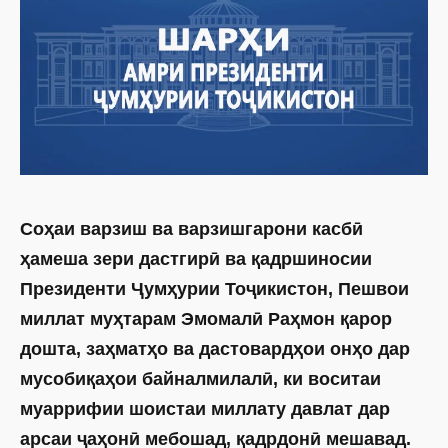
Соҳаи варзиш ва варзишгарони касбӣ
ҳамеша зери дастгирӣ ва қадршиносии
Президенти Ҷумҳурии Тоҷикистон, Пешвои
миллат муҳтарам Эмомалӣ Раҳмон қарор
дошта, заҳматҳо ва дастовардҳои онҳо дар
мусобиқаҳои байналмилалӣ, ки воситаи
муаррифии шоистаи миллату давлат дар
арсаи ҷаҳонӣ мебошад, қадрдонӣ мешавад.