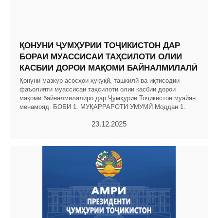
ҚОНУНИ ҶУМҲУРИИ ТОҶИКИСТОН ДАР
БОРАИ МУАССИСАИ ТАҲСИЛОТИ ОЛИИ
КАСБИИ ДОРОИ МАҚОМИ БАЙНАЛМИЛАЛӢ
Қонуни мазкур асосҳои ҳуқуқӣ, ташкилӣ ва иқтисодии
фаъолияти муассисаи таҳсилоти олии касбии дорои
мақоми байналмилалиро дар Ҷумҳурии Тоҷикистон муайян
менамояд. БОБИ 1. МУҚАРРАРОТИ УМУМӢ Моддаи 1.
23.12.2025