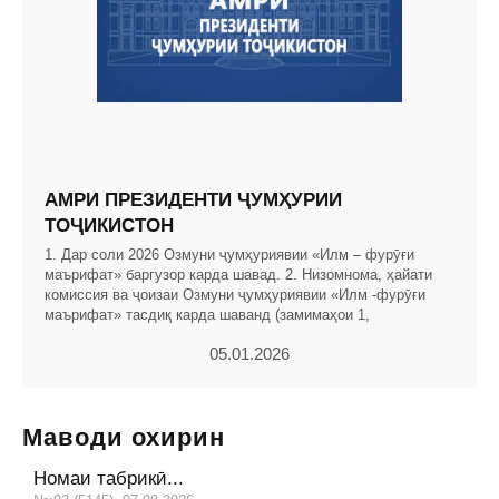
АМРИ ПРЕЗИДЕНТИ ҶУМҲУРИИ
ТОҶИКИСТОН
1. Дар соли 2026 Озмуни ҷумҳуриявии «Илм – фурӯғи
маърифат» баргузор карда шавад. 2. Низомнома, ҳайати
комиссия ва ҷоизаи Озмуни ҷумҳуриявии «Илм -фурӯғи
маърифат» тасдиқ карда шаванд (замимаҳои 1,
05.01.2026
Маводи охирин
Номаи табрикӣ...