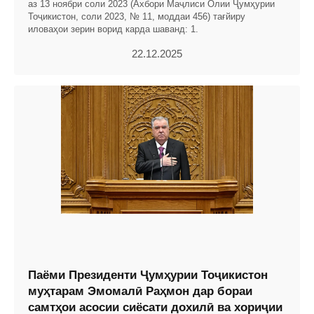
аз 13 ноябри соли 2023 (Ахбори Маҷлиси Олии Ҷумҳурии
Тоҷикистон, соли 2023, № 11, моддаи 456) тағйиру
иловаҳои зерин ворид карда шаванд: 1.
22.12.2025
Паёми Президенти Ҷумҳурии Тоҷикистон
муҳтарам Эмомалӣ Раҳмон дар бораи
самтҳои асосии сиёсати дохилӣ ва хориҷии