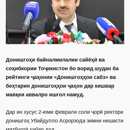
Донишгоҳи байналмилалии сайёҳӣ ва
соҳибкории Тоҷикистон бо ворид шудан ба
рейтинги ҷаҳонии «Донишгоҳҳои сабз» ва
беҳтарин донишгоҳҳои ҷаҳон дар кишвар
мавқеи аввалро ишғол намуд.
Дар ин хусус 2-юми феврали соли ҷорӣ ректори
донишгоҳ Убайдулло Асрорзода зимни нишасти
матбуотӣ хабар дод.