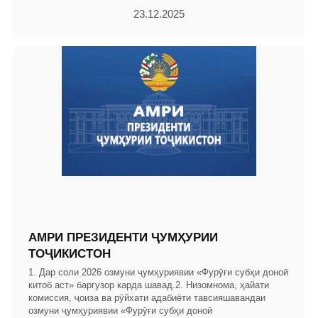
23.12.2025
АМРИ ПРЕЗИДЕНТИ ҶУМҲУРИИ
ТОҶИКИСТОН
1. Дар соли 2026 озмуни ҷумҳуриявии «Фурӯғи субҳи доноӣ
китоб аст» баргузор карда шавад.2. Низомнома, ҳайати
комиссия, ҷоиза ва рӯйхати адабиёти тавсияшавандаи
озмуни ҷумҳуриявии «Фурӯғи субҳи доноӣ