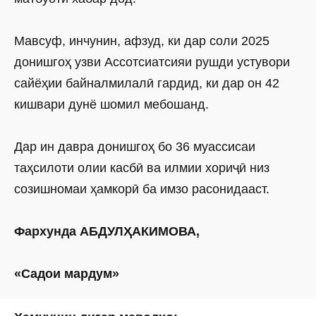
Мавсуф, инчунин, афзуд, ки дар соли 2025
донишгоҳ узви Ассотсиатсияи рушди устувори
сайёҳии байналмилалӣ гардид, ки дар он 42
кишвари дунё шомил мебошанд.
Дар ин давра донишгоҳ бо 36 муассисаи
таҳсилоти олии касбӣ ва илмии хориҷӣ низ
созишномаи ҳамкорӣ ба имзо расонидааст.
Фархунда АБДУЛҲАКИМОВА,
«Садои мардум»