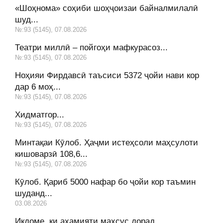
«Шоҳнома» соҳиби шоҳҷоизаи байналмилалӣ
шуд...
№:93 (5145), 07.08.2026
Театри миллӣ – пойгоҳи мафкурасоз...
№:93 (5145), 07.08.2026
Ноҳияи Фирдавсӣ таъсиси 5372 ҷойи нави кор
дар 6 моҳ...
№:93 (5145), 07.08.2026
Хидматгор...
№:93 (5145), 07.08.2026
Минтақаи Кӯлоб. Ҳаҷми истеҳсоли маҳсулоти
кишоварзӣ 108,6...
№:93 (5145), 07.08.2026
Кӯлоб. Қариб 5000 нафар бо ҷойи кор таъмин
шуданд...
03.08.2026
Иқдоме, ки аҳамияти махсус дорад...