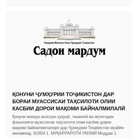
ҚОНУНИ ҶУМҲУРИИ ТОҶИКИСТОН ДАР
БОРАИ МУАССИСАИ ТАҲСИЛОТИ ОЛИИ
КАСБИИ ДОРОИ МАҚОМИ БАЙНАЛМИЛАЛӢ
Қонуни мазкур асосҳои ҳуқуқӣ, ташкилӣ ва иқтисодии
фаъолияти муассисаи таҳсилоти олии касбии дорои
мақоми байналмилалиро дар Ҷумҳурии Тоҷикистон муайян
менамояд. БОБИ 1. МУҚАРРАРОТИ УМУМӢ Моддаи 1.