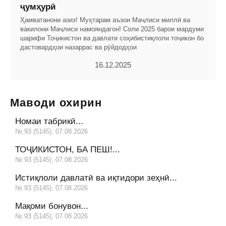
ҷумҳурӣ
Ҳамватанони азиз! Муҳтарам аъзои Маҷлиси миллӣ ва
вакилони Маҷлиси намояндагон! Соли 2025 барои мардуми
шарифи Тоҷикистон ва давлати соҳибистиқлоли тоҷикон бо
дастовардҳои назаррас ва рӯйдодҳои
16.12.2025
Маводи охирин
Номаи табрикӣ...
№:93 (5145), 07.08.2026
ТОҶИКИСТОН, БА ПЕШ!...
№:93 (5145), 07.08.2026
Истиқлоли давлатӣ ва иқтидори зеҳнӣ...
№:93 (5145), 07.08.2026
Мақоми бонувон...
№:93 (5145), 07.08.2026