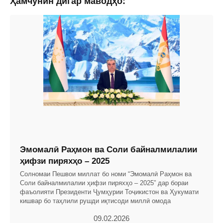
Ҳамчунин дигар маводҳо:
Эмомалӣ Раҳмон ва Соли байналмилалии
ҳифзи пиряхҳо – 2025
Солномаи Пешвои миллат бо номи “Эмомалӣ Раҳмон ва
Соли байналмилалии ҳифзи пиряхҳо – 2025” дар бораи
фаъолияти Президенти Ҷумҳурии Тоҷикистон ва Ҳукумати
кишвар бо таҳлили рушди иқтисоди миллӣ омода
09.02.2026