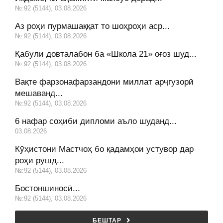
№:92 (5144), 03.08.2026
Аз роҳи пурмашаққат то шоҳроҳи аср...
№:92 (5144), 03.08.2026
Қабули довталабон ба «Школа 21» оғоз шуд...
№:92 (5144), 03.08.2026
Вақте фарзонафарзандони миллат арҷгузорӣ
мешаванд...
№:92 (5144), 03.08.2026
6 нафар соҳиби дипломи аъло шуданд...
03.08.2026
Кӯҳистони Мастчоҳ бо қадамҳои устувор дар
роҳи рушд...
№:92 (5144), 03.08.2026
Бостоншиносӣ...
№:92 (5144), 03.08.2026
БЕШТАР