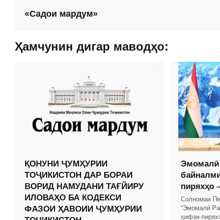
«Садои мардум»
Ҳамчунин дигар маводҳо:
ҚОНУНИ ҶУМҲУРИИ
Эмомалӣ 
ТОҶИКИСТОН ДАР БОРАИ
байналм
ВОРИД НАМУДАНИ ТАҒЙИРУ
пиряхҳо –
ИЛОВАҲО БА КОДЕКСИ
Солномаи Пе
ФАЗОИ ҲАВОИИ ҶУМҲУРИИ
“Эмомалӣ Ра
ҳифзи пиряхҳ