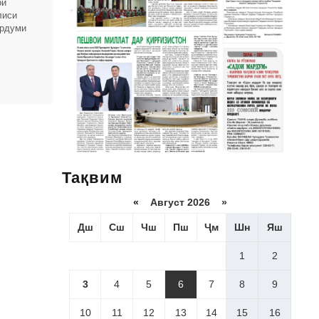
ои
лиси
ардуми
вардҳои
Тақвим
«
Август 2026 »
Дш
Сш
Чш
Пш
Ҷм
Шн
Яш
1
2
3
4
5
6
7
8
9
10
11
12
13
14
15
16