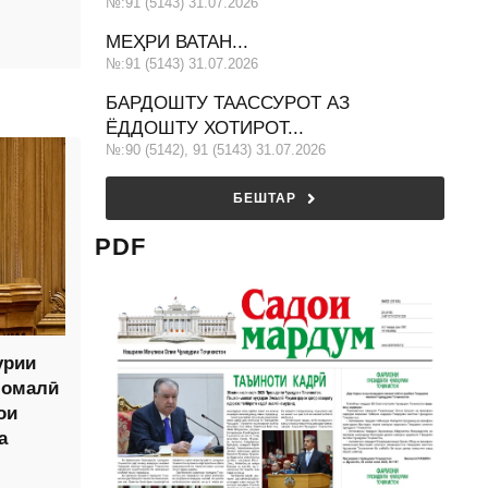
№:91 (5143) 31.07.2026
МЕҲРИ ВАТАН...
№:91 (5143) 31.07.2026
БАРДОШТУ ТААССУРОТ АЗ
ЁДДОШТУ ХОТИРОТ...
№:90 (5142), 91 (5143) 31.07.2026
БЕШТАР
PDF
урии
момалӣ
ои
а