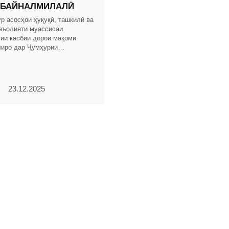
 БАЙНАЛМИЛАЛӢ
р асосҳои ҳуқуқӣ, ташкилӣ ва
аъолияти муассисаи
лии касбии дорои мақоми
иро дар Ҷумҳурии
муайян менамояд. БОБИ 1.
ТИ УМУМӢ Моддаи 1.
23.12.2025