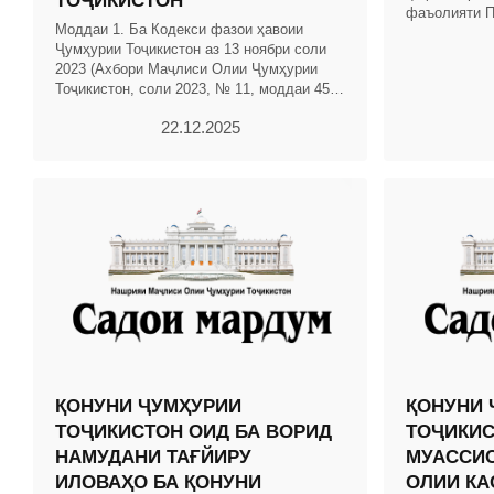
ТОҶИКИСТОН
фаъолияти П
Моддаи 1. Ба Кодекси фазои ҳавоии
Тоҷикистон 
Ҷумҳурии Тоҷикистон аз 13 ноябри соли
таҳлили руш
2023 (Ахбори Маҷлиси Олии Ҷумҳурии
Тоҷикистон, соли 2023, № 11, моддаи 456)
тағйиру иловаҳои зерин ворид карда
22.12.2025
шаванд: 1.
ҚОНУНИ ҶУМҲУРИИ
ҚОНУНИ 
ТОҶИКИСТОН ОИД БА ВОРИД
ТОҶИКИС
НАМУДАНИ ТАҒЙИРУ
МУАССИС
ИЛОВАҲО БА ҚОНУНИ
ОЛИИ КА