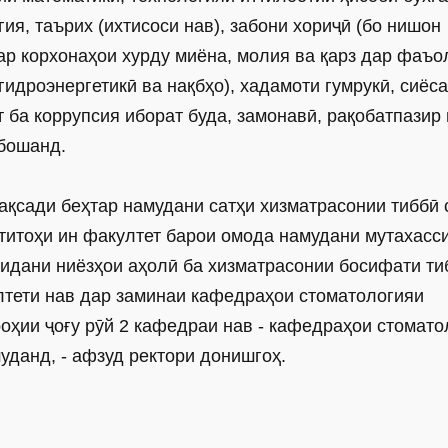
ия, таърих (ихтисоси нав), забони хориҷӣ (бо нишон
дар корхонаҳои хурду миёна, молия ва қарз дар фаъо
гидроэнергетикӣ ва нақбҳо), хадамоти гумрукӣ, сиёса
 ба коррупсия иборат буда, замонавӣ, рақобатпазир 
ебошанд.
ақсади беҳтар намудани сатҳи хизмат­расонии тиббӣ 
титоҳи ин факултет барои омода намудани мутахасс
нидани ниёзҳои аҳолӣ ба хизматрасонии босифати ти
лтети нав дар заминаи кафедраҳои стоматологияи
оҳии ҷоғу рӯй 2 кафедраи нав - кафедраҳои стомато
уданд, - афзуд ректори донишгоҳ.