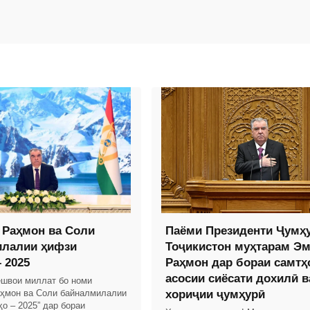
Раҳмон ва Соли
Паёми Президенти Ҷумҳ
илалии ҳифзи
Тоҷикистон муҳтарам Э
 2025
Раҳмон дар бораи самтҳ
асосии сиёсати дохилӣ в
швои миллат бо номи
ҳмон ва Соли байналмилалии
хориҷии ҷумҳурӣ
о – 2025” дар бораи