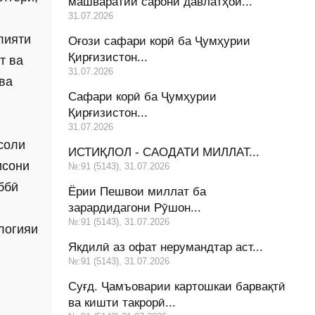
машваратии сарони давлатҳои...
31.07.2026
лияти
Оғози сафари корӣ ба Ҷумҳурии
Қирғизистон...
т ва
31.07.2026
ва
Сафари корӣ ба Ҷумҳурии
Қирғизистон...
31.07.2026
соли
ИСТИҚЛОЛ - САОДАТИ МИЛЛАТ...
исони
№:91 (5143), 31.07.2026
ббӣ
Ёрии Пешвои миллат ба
зарардидагони Рӯшон...
№:91 (5143), 31.07.2026
логияи
Якдилӣ аз офат нерумандтар аст...
№:91 (5143), 31.07.2026
Суғд. Ҷамъоварии картошкаи барвақтӣ
ва кишти такрорӣ...