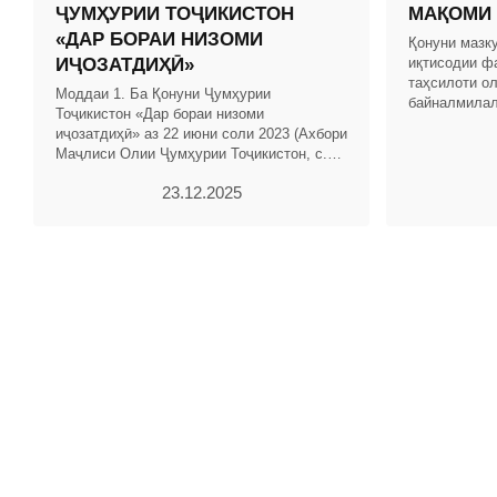
ҶУМҲУРИИ ТОҶИКИСТОН
МАҚОМИ
«ДАР БОРАИ НИЗОМИ
Қонуни мазку
ИҶОЗАТДИҲӢ»
иқтисодии ф
таҳсилоти о
Моддаи 1. Ба Қонуни Ҷумҳурии
байналмилал
Тоҷикистон «Дар бораи низоми
Тоҷикистон 
иҷозатдиҳӣ» аз 22 июни соли 2023 (Ахбори
МУҚАРРАРО
Маҷлиси Олии Ҷумҳурии Тоҷикистон, с.
2023, №4-6, мод. 152, №12, мод. 577; с.
23.12.2025
2024, №5-6, мод. 257;