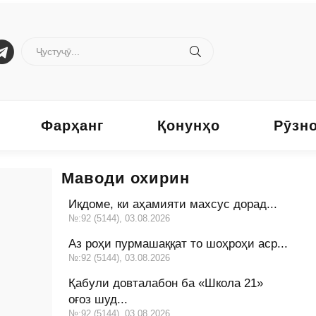
Фарҳанг
Қонунҳо
Рӯзн
Маводи охирин
Иқдоме, ки аҳамияти махсус дорад...
№:92 (5144), 03.08.2026
Аз роҳи пурмашаққат то шоҳроҳи аср...
№:92 (5144), 03.08.2026
Қабули довталабон ба «Школа 21»
оғоз шуд...
№:92 (5144), 03.08.2026