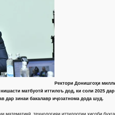
Ректори Донишгоҳи милл
нишасти матбуотӣ иттилоъ дод, ки соли 2025 дар
в дар зинаи бакалавр иҷозатнома дода шуд.
ии математикӣ, технологияи иттилоотии ҳисоби бухга