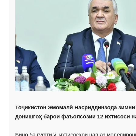
Тоҷикис­тон Эмомалӣ Насриддинзода зимни 
донишгоҳ барои фаъолсозии 12 ихтисоси на
Бино ба гуфти ӯ, ихтисосҳои нав аз моделирон