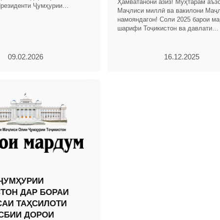
Ҳамватанони азиз! Муҳтарам аъз
резиденти Ҷумҳурии
Маҷлиси миллӣ ва вакилони Маҷ
ва Ҳукумати кишвар бо
намояндагон! Соли 2025 барои м
ди иқтисоди миллӣ омода
шарифи Тоҷикистон ва давлати
соҳибистиқлоли тоҷикон бо дасто
назаррас ва рӯйдодҳои
09.02.2026
16.12.2025
ҶУМҲУРИИ
ТОН ДАР БОРАИ
АИ ТАҲСИЛОТИ
СБИИ ДОРОИ