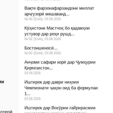
Вақте фарзонафарзандони миллат
арҷгузорӣ мешаванд...
№:92 (5144), 03.08.2026
Кӯҳистони Мастчоҳ бо қадамҳои
устувор дар роҳи рушд...
№:92 (5144), 03.08.2026
Бостоншиносӣ...
№:92 (5144), 03.08.2026
Анҷоми сафари корӣ дар Ҷумҳурии
Қирғизистон...
03.08.2026
ии
Иштирок дар даври ниҳоии
Чемпионати ҷаҳон оид ба формулаи
1...
03.08.2026
Иштирок дар Вохӯрии ғайрирасмии
лтерӣ,