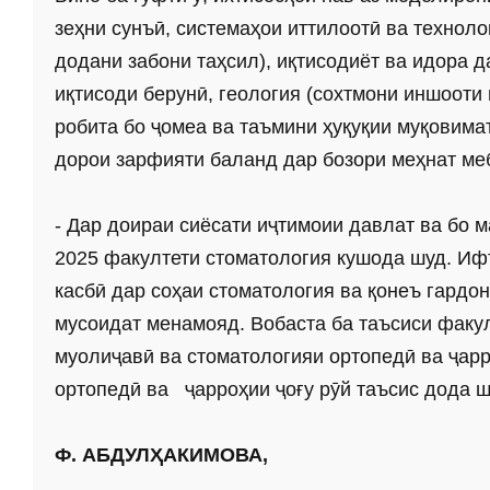
зеҳни сунъӣ, системаҳои иттилоотӣ ва технолог
додани забони таҳсил), иқтисодиёт ва идора 
иқтисоди берунӣ, геология (сохтмони иншооти 
робита бо ҷомеа ва таъмини ҳуқуқии муқовимат
дорои зарфияти баланд дар бозори меҳнат м
- Дар доираи сиёсати иҷтимоии давлат ва бо м
2025 факултети стоматология кушода шуд. Иф
касбӣ дар соҳаи стоматология ва қонеъ гардо
мусоидат менамояд. Вобаста ба таъсиси факу
муолиҷавӣ ва стоматологияи ортопедӣ ва ҷарр
ортопедӣ ва ҷарроҳии ҷоғу рӯй таъсис дода ш
Ф. АБДУЛҲАКИМОВА,