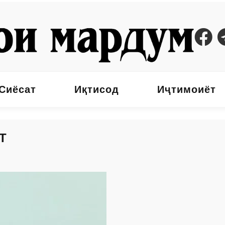
Сиёсат
Иқтисод
Иҷтимоиёт
Т