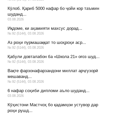
Кӯлоб. Қариб 5000 нафар бо ҷойи кор таъмин
шуданд...
03.08.2026
Иқдоме, ки аҳамияти махсус дорад...
№:92 (5144), 03.08.2026
Аз роҳи пурмашаққат то шоҳроҳи аср...
№:92 (5144), 03.08.2026
Қабули довталабон ба «Школа 21» оғоз шуд...
№:92 (5144), 03.08.2026
Вақте фарзонафарзандони миллат арҷгузорӣ
мешаванд...
№:92 (5144), 03.08.2026
6 нафар соҳиби дипломи аъло шуданд...
03.08.2026
Кӯҳистони Мастчоҳ бо қадамҳои устувор дар
роҳи рушд...