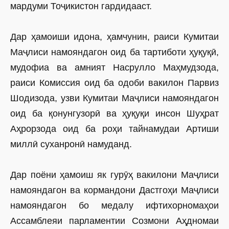
мардуми Тоҷикистон гардидааст.
Дар ҳамоиши идона, ҳамчунин, раиси Кумитаи
Маҷлиси намояндагон оид ба тартиботи ҳуқуқӣ,
мудофиа ва амният Насрулло Маҳмудзода,
раиси Комиссия оид ба одоби вакилон Парвиз
Шодизода, узви Кумитаи Маҷлиси намояндагон
оид ба қонунгузорӣ ва ҳуқуқи инсон Шуҳрат
Аҳрорзода оид ба роҳи тайнамудаи Артиши
миллӣ суханронӣ намуданд.
Дар поёни ҳамоиш як гурӯҳ вакилони Маҷлиси
намояндагон ва кормандони Дастгоҳи Маҷлиси
намояндагон бо медалу ифтихорномаҳои
Ассамблеяи парламентии Созмони Аҳдномаи