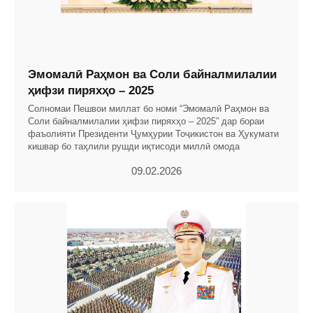
Эмомалӣ Раҳмон ва Соли байналмилалии
ҳифзи пиряхҳо – 2025
Солномаи Пешвои миллат бо номи “Эмомалӣ Раҳмон ва
Соли байналмилалии ҳифзи пиряхҳо – 2025” дар бораи
фаъолияти Президенти Ҷумҳурии Тоҷикистон ва Ҳукумати
кишвар бо таҳлили рушди иқтисоди миллӣ омода
09.02.2026