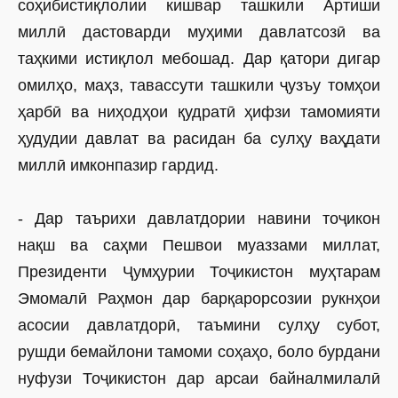
соҳибистиқлолии кишвар ташкили Артиши
миллӣ дастоварди муҳими давлатсозӣ ва
таҳкими истиқлол мебошад. Дар қатори дигар
омилҳо, маҳз, тавассути ташкили ҷузъу томҳои
ҳарбӣ ва ниҳодҳои қудратӣ ҳифзи тамомияти
ҳудудии давлат ва расидан ба сулҳу ваҳдати
миллӣ имконпазир гардид.
- Дар таърихи давлатдории навини тоҷикон
нақш ва саҳми Пешвои муаззами миллат,
Президенти Ҷумҳурии Тоҷикистон муҳтарам
Эмомалӣ Раҳмон дар барқарорсозии рукнҳои
асосии давлатдорӣ, таъмини сулҳу субот,
рушди бемайлони тамоми соҳаҳо, боло бурдани
нуфузи Тоҷикистон дар арсаи байналмилалӣ