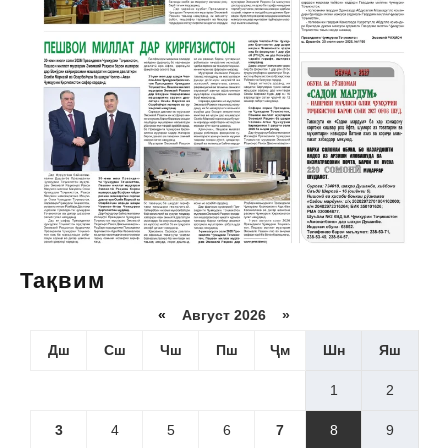
Тақвим
«
Август 2026 »
Дш
Сш
Чш
Пш
Ҷм
Шн
Яш
1
2
3
4
5
6
7
8
9