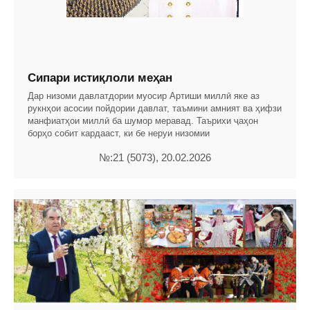
Сипари истиқлоли меҳан
Дар низоми давлатдории муосир Артиши миллӣ яке аз
рукнҳои асосии пойдории давлат, таъмини амният ва ҳифзи
манфиатҳои миллӣ ба шумор меравад. Таърихи ҷаҳон
борҳо собит кардааст, ки бе неруи низомии
№:21 (5073), 20.02.2026