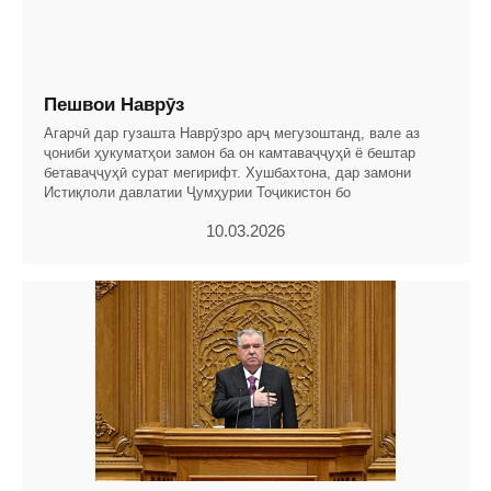
Пешвои Наврӯз
Агарчӣ дар гузашта Наврӯзро арҷ мегузоштанд, вале аз
ҷониби ҳукуматҳои замон ба он камтаваҷҷуҳӣ ё бештар
бетаваҷҷуҳӣ сурат мегирифт. Хушбахтона, дар замони
Истиқлоли давлатии Ҷумҳурии Тоҷикистон бо
10.03.2026