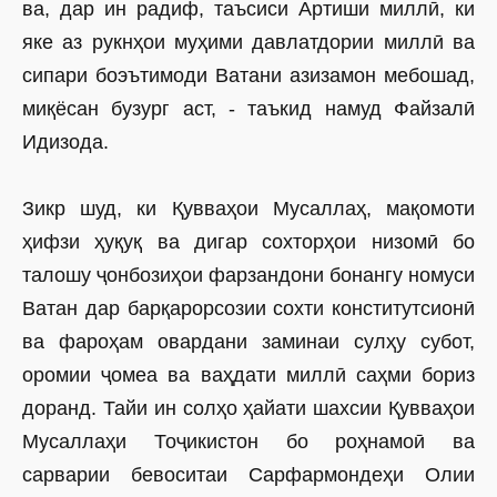
ва, дар ин радиф, таъсиси Артиши миллӣ, ки
яке аз рукнҳои муҳими давлатдории миллӣ ва
сипари боэътимоди Ватани азизамон мебошад,
миқёсан бузург аст, - таъкид намуд Файзалӣ
Идизода.
Зикр шуд, ки Қувваҳои Мусаллаҳ, мақомоти
ҳифзи ҳуқуқ ва дигар сохторҳои низомӣ бо
талошу ҷонбозиҳои фарзандони бонангу номуси
Ватан дар барқарорсозии сохти конститутсионӣ
ва фароҳам овардани заминаи сулҳу субот,
оромии ҷомеа ва ваҳдати миллӣ саҳми бориз
доранд. Тайи ин солҳо ҳайати шахсии Қувваҳои
Мусаллаҳи Тоҷикистон бо роҳнамоӣ ва
сарварии бевоситаи Сарфармондеҳи Олии