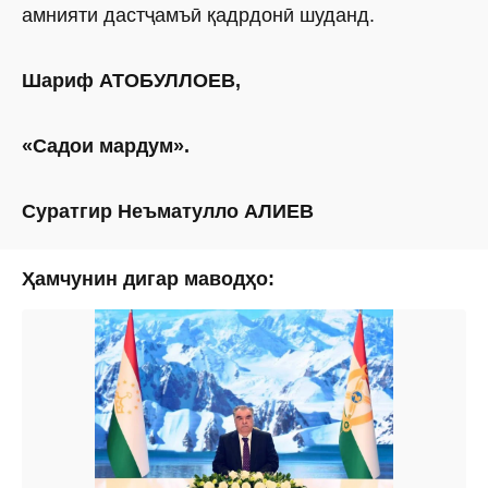
амнияти дастҷамъӣ қадрдонӣ шуданд.
Шариф АТОБУЛЛОЕВ,
«Садои мардум».
Суратгир Неъматулло АЛИЕВ
Ҳамчунин дигар маводҳо: