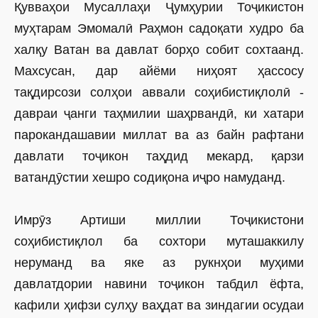
Қувваҳои Мусаллаҳи Ҷумҳурии Тоҷикистон
муҳтарам Эмомалӣ Раҳмон садоқати худро ба
халқу Ватан ва давлат борҳо собит сохтаанд.
Махсусан, дар айёми ниҳоят ҳассосу
тақдирсози солҳои аввали соҳибистиқлолӣ -
давраи ҷанги таҳмилии шаҳрвандӣ, ки хатари
парокандашавии миллат ва аз байн рафтани
давлати тоҷикон таҳдид мекард, қарзи
ватандӯстии хешро содиқона иҷро намуданд.
Имрӯз Артиши миллии Тоҷикистони
соҳибистиқлол ба сохтори муташаккилу
неруманд ва яке аз рукнҳои муҳими
давлатдории навини тоҷикон табдил ёфта,
кафили ҳифзи сулҳу ваҳдат ва зиндагии осудаи