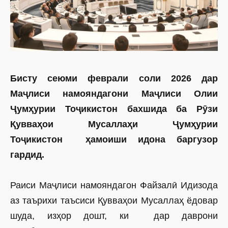
Бисту сеюми феврали соли 2026 дар
Маҷлиси намояндагони Маҷлиси Олии
Ҷумҳурии Тоҷикистон бахшида ба Рӯзи
Қувваҳои Мусаллаҳи Ҷумҳурии
Тоҷикистон
ҳамоиши идона баргузор
гардид.
Раиси Маҷлиси намояндагон Файзалӣ Идизода
аз таърихи таъсиси Қувваҳои Мусаллаҳ ёдовар
шуда, изҳор дошт, ки дар даврони