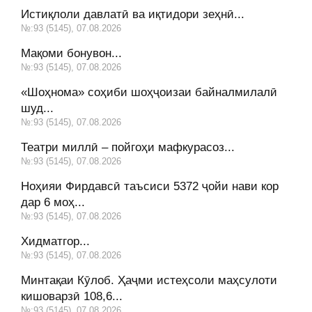
Истиқлоли давлатӣ ва иқтидори зеҳнӣ...
№:93 (5145), 07.08.2026
Мақоми бонувон...
№:93 (5145), 07.08.2026
«Шоҳнома» соҳиби шоҳҷоизаи байналмилалӣ
шуд...
№:93 (5145), 07.08.2026
Театри миллӣ – пойгоҳи мафкурасоз...
№:93 (5145), 07.08.2026
Ноҳияи Фирдавсӣ таъсиси 5372 ҷойи нави кор
дар 6 моҳ...
№:93 (5145), 07.08.2026
Хидматгор...
№:93 (5145), 07.08.2026
Минтақаи Кӯлоб. Ҳаҷми истеҳсоли маҳсулоти
кишоварзӣ 108,6...
№:93 (5145), 07.08.2026