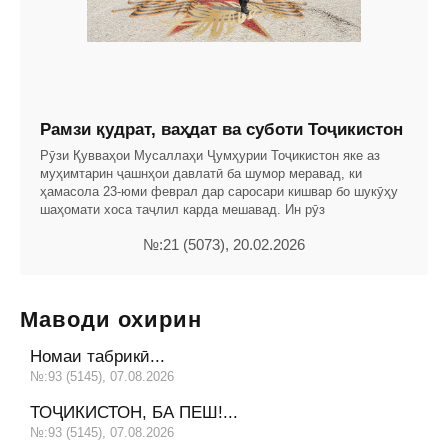
Рамзи қудрат, ваҳдат ва суботи Тоҷикистон
Рӯзи Қувваҳои Мусаллаҳи Ҷумҳурии Тоҷикистон яке аз
муҳимтарин ҷашнҳои давлатӣ ба шумор меравад, ки
ҳамасола 23-юми феврал дар саросари кишвар бо шукӯҳу
шаҳомати хоса таҷлил карда мешавад. Ин рӯз
№:21 (5073), 20.02.2026
Маводи охирин
Номаи табрикӣ...
№:93 (5145), 07.08.2026
ТОҶИКИСТОН, БА ПЕШ!...
№:93 (5145), 07.08.2026