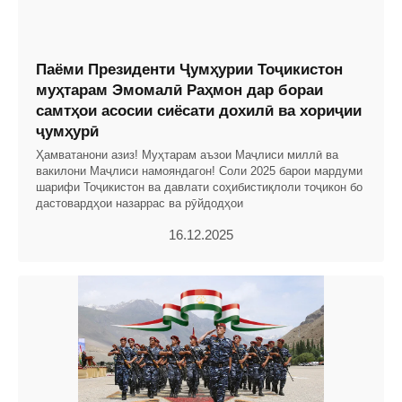
Паёми Президенти Ҷумҳурии Тоҷикистон
муҳтарам Эмомалӣ Раҳмон дар бораи
самтҳои асосии сиёсати дохилӣ ва хориҷии
ҷумҳурӣ
Ҳамватанони азиз! Муҳтарам аъзои Маҷлиси миллӣ ва
вакилони Маҷлиси намояндагон! Соли 2025 барои мардуми
шарифи Тоҷикистон ва давлати соҳибистиқлоли тоҷикон бо
дастовардҳои назаррас ва рӯйдодҳои
16.12.2025