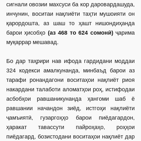
сигнали овозии махсуси ба кор даровардашуда,
инчунин, воситаи нақлиёти таҳти мушоияти он
қарордошта, аз шаш то ҳашт нишондиҳанда
барои ҳисобҳо
(аз
468 то 624 сомонӣ)
ҷарима
муқаррар мешавад.
Бо дар таҳрири нав ифода гардидани моддаи
324 кодекси амалкунанда, минбаъд барои аз
тарафи ронандагони воситаҳои нақлиёт риоя
накардани талаботи аломатҳои роҳ, истифодаи
асбобҳои равшаникунанда ҳангоми шаб ё
равшании начандон зиёд, истгоҳи нақлиёти
ҷамъиятӣ, гузаргоҳҳо барои пиёдагардон,
ҳаракат тавассути пайроҳаҳо, роҳҳои
пиёдагард, бозистодани воситаҳои нақлиёт дар