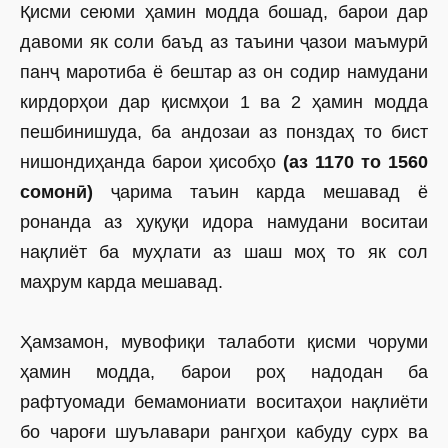
Қисми сеюми ҳамин модда бошад, барои дар
давоми як соли баъд аз таъини ҷазои маъмурӣ
панҷ маротиба ё бештар аз он содир намудани
кирдорҳои дар қисмҳои 1 ва 2 ҳамин модда
пешбинишуда, ба андозаи аз понздаҳ то бист
нишондиҳанда барои ҳисобҳо
(аз 1170 то 1560
сомонӣ)
ҷарима таъин карда мешавад ё
ронанда аз ҳуқуқи идора намудани воситаи
нақлиёт ба муҳлати аз шаш моҳ то як сол
маҳрум карда мешавад.
Ҳамзамон, мувофиқи талаботи қисми чоруми
ҳамин модда, барои роҳ надодан ба
рафтуомади бемамониати воситаҳои нақлиёти
бо чароғи шуълавари рангҳои кабуду сурх ва