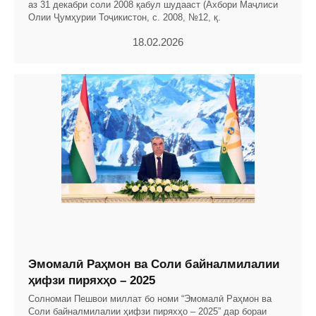
аз 31 декабри соли 2008 қабул шудааст (Ахбори Маҷлиси
Олии Ҷумҳурии Тоҷикистон, с. 2008, №12, қ.
18.02.2026
Эмомалӣ Раҳмон ва Соли байналмилалии
ҳифзи пиряхҳо – 2025
Солномаи Пешвои миллат бо номи “Эмомалӣ Раҳмон ва
Соли байналмилалии ҳифзи пиряхҳо – 2025” дар бораи