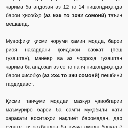
ҷарима ба андозаи аз 12 то 14 нишондиҳанда
барои ҳисобҳо
(аз 936 то 1092 сомонӣ)
таъин
мешавад.
Мувофиқи қисми чоруми ҳамин модда, барои
риоя накардани қоидаҳои сабқат (пеш
гузаштан), манёвр ва аз чорроҳа гузаштан
ҷарима ба андозаи аз се то панҷ нишондиҳанда
барои ҳисобҳо
(аз 234 то 390 сомонӣ)
пешбинӣ
гардидааст.
Қисми панҷуми моддаи мазкур ҷавобгарии
маъмуриро барои ба самти муқобили хати
ҳаракати воситаҳои нақлиёт баромадан, дар
сурате, ки роҳбандон ба вуҷуд омада бошад ё