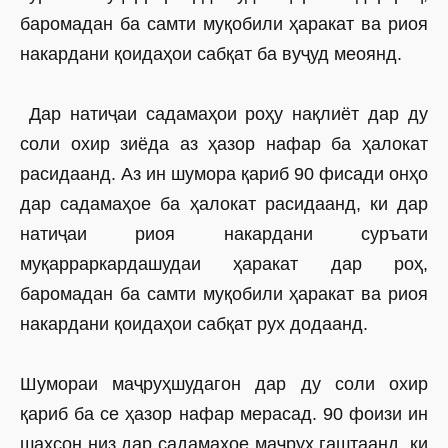
баромадан ба самти муқобили ҳаракат ва риоя
накардани қоидаҳои сабқат ба вуҷуд меоянд.
Дар натиҷаи садамаҳои роҳу нақлиёт дар ду
соли охир зиёда аз ҳазор нафар ба ҳалокат
расидаанд. Аз ин шумора қариб 90 фисади онҳо
дар садамаҳое ба ҳалокат расидаанд, ки дар
натиҷаи риоя накардани суръати
муқарраркардашудаи ҳаракат дар роҳ,
баромадан ба самти муқобили ҳаракат ва риоя
накардани қоидаҳои сабқат рух додаанд.
Шумораи маҷруҳшудагон дар ду соли охир
қариб ба се ҳазор нафар мерасад. 90 фоизи ин
шахсон низ дар садамаҳое маҷруҳ гаштаанд, ки