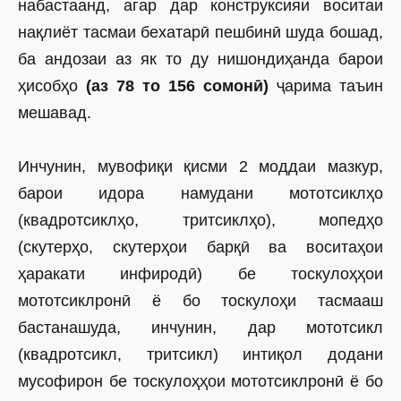
набастаанд, агар дар конструксияи воситаи
нақлиёт тасмаи бехатарӣ пешбинӣ шуда бошад,
ба андозаи аз як то ду нишондиҳанда барои
ҳисобҳо
(аз 78 то 156 сомонӣ)
ҷарима таъин
мешавад.
Инчунин, мувофиқи қисми 2 моддаи мазкур,
барои идора намудани мототсиклҳо
(квадротсиклҳо, тритсиклҳо), мопедҳо
(скутерҳо, скутерҳои барқӣ ва воситаҳои
ҳаракати инфиродӣ) бе тоскулоҳҳои
мототсиклронӣ ё бо тоскулоҳи тас­мааш
бастанашуда, инчунин, дар мототсикл
(квадротсикл, тритсикл) интиқол додани
мусофирон бе тос­кулоҳҳои мототсиклронӣ ё бо