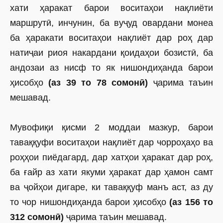
хати ҳаракат барои воситаҳои нақлиёти
маршрутӣ, инчунин, ба вуҷуд овардани монеа
ба ҳаракати воситаҳои нақлиёт дар роҳ дар
натиҷаи риоя накардани қоидаҳои бозистӣ, ба
андозаи аз нисф то як нишондиҳанда барои
ҳисобҳо
(аз 39 то 78 сомонӣ)
ҷарима таъин
мешавад.
Мувофиқи қисми 2 моддаи мазкур, барои
таваққуфи воситаҳои нақлиёт дар чорроҳаҳо ва
роҳҳои пиёдагард, дар хатҳои ҳаракат дар роҳ,
ба ғайр аз хати якуми ҳаракат дар ҳамон самт
ва ҷойҳои дигаре, ки таваққуф манъ аст, аз ду
то чор нишондиҳанда барои ҳисобҳо
(аз 156 то
312 сомонӣ)
ҷарима таъин мешавад.