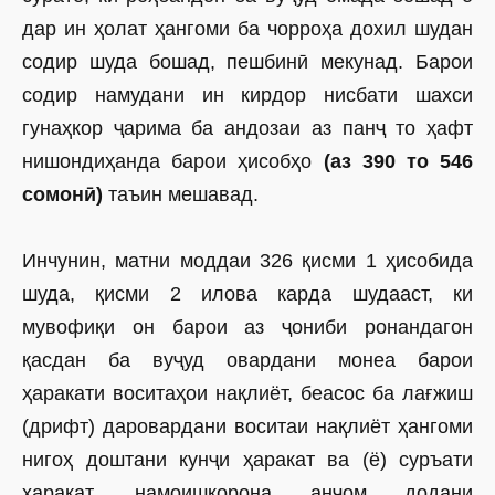
дар ин ҳолат ҳангоми ба чорроҳа дохил шудан
содир шуда бошад, пешбинӣ мекунад. Барои
содир намудани ин кирдор нисбати шахси
гунаҳкор ҷарима ба андозаи аз панҷ то ҳафт
нишондиҳанда барои ҳисобҳо
(аз 390 то 546
сомонӣ)
таъин мешавад.
Инчунин, матни моддаи 326 қисми 1 ҳисобида
шуда, қисми 2 илова карда шудааст, ки
мувофиқи он барои аз ҷониби ронандагон
қасдан ба вуҷуд овардани монеа барои
ҳаракати воситаҳои нақлиёт, беасос ба лағжиш
(дрифт) даровардани воситаи нақлиёт ҳангоми
нигоҳ доштани кунҷи ҳаракат ва (ё) суръати
ҳаракат, намоишкорона анҷом додани