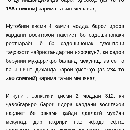
то ду нишондиҳанда барои ҳисобҳо
(аз 78 то
156 сомонӣ)
ҷарима таъин мешавад.
Мутобиқи қисми 4 ҳамин модда, барои идора
кардани воситаҳои нақлиёт бо садошинонаки
ростҷараён ё ба садошинонак гузоштани
таҷҳизоти ғайристандартии ихроҷкунӣ, ки садои
берунии муҳаррикро баланд мекунад, аз се то
панҷ нишондиҳанда барои ҳисобҳо
(аз 234 то
390 сомонӣ)
ҷарима таъин мешавад.
Инчунин, санксияи қисми 2 моддаи 312, ки
ҷавобгариро барои идора кардани воситаҳои
нақлиёт бе рақами қайди давлатӣ муайян
мекунад, дар таҳрири нав ифода ёфта,