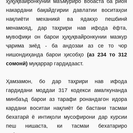
ҳуқуқвайронкунии маъмуриро вобаста ба риоя
накардани бақайдгирии давлатии воситаҳои
нақлиёти механикӣ ва ядакҳо пешбинӣ
менамояд, дар таҳрири нав ифода ёфта,
мувофиқи он барои ҳуқуқвайронкунии мазкур
ҷарима зиёд - ба андозаи аз се то чор
нишондиҳанда барои ҳисобҳо
(аз 234 то 312
сомонӣ)
муқаррар гардидааст.
Ҳамзамон, бо дар таҳрири нав ифода
гардидани моддаи 317 кодекси амалкунанда
минбаъд барои аз тарафи ронандагон идора
кардани воситаи нақлиёт бе бастани тасмаи
бехатарӣ ё интиқоли мусофирони дар курсии
пеш нишаста, ки тасмаи бехатариро