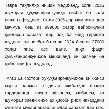
Тавре таҳлилҳо нишон медиҳанд, соли 2025
шумораи ҳуқуқвайронкуниҳо нисбат ба соли
пешин афзудааст. Соли 2025 дар мамлакат, дар
маҷмуъ, беш аз 899000 ҳазор вайронкунии
қоидаҳои ҳаракат дар роҳ ба қайд гирифта
шудааст, ки нисбат ба соли 2024 беш аз 27000
ҳолат зиёд аст, вале, инҳо фақат
ҳуқуқвайронкуниҳое мебошанд, ки расман ба
қайд гирифта шудаанд.
Агар ба сохтори ҳуқуқвайронкуниҳое, ки боиси
марги одамон ё дигар оқибатҳои вазнин
гардидаанд, назар афканем, мебинем, ки
шумораи зиёди онҳо аз ҳисоби риоя накардани
суръати муқарраркардашудаи ҳаракат дар роҳ,