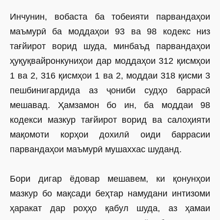
Инчунин, вобаста ба тобеияти парвандаҳои
маъмурӣ ба моддаҳои 93 ва 98 кодекс низ
тағйирот ворид шуда, минбаъд парвандаҳои
ҳуқуқвайронкуниҳои дар моддаҳои 312 қисмҳои
1 ва 2, 316 қисмҳои 1 ва 2, моддаи 318 қисми 3
пешбинигардида аз ҷониби судҳо баррасӣ
мешавад. Ҳамзамон бо ин, ба моддаи 98
кодекси мазкур тағйирот ворид ва салоҳияти
мақомоти корҳои дохилӣ оиди баррасии
парвандаҳои маъмурӣ мушаххас шуданд.
Бори дигар ёдовар мешавем, ки қонунҳои
мазкур бо мақсади беҳтар намудани интизоми
ҳаракат дар роҳҳо қабул шуда, аз ҳамаи