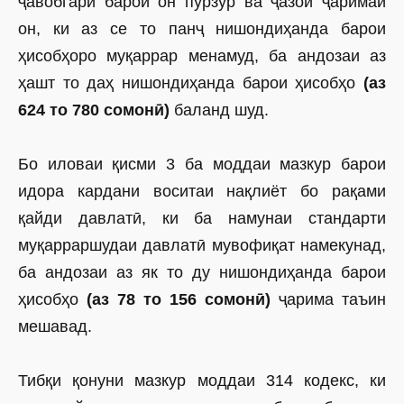
ҷавобгарӣ барои он пурзӯр ва ҷазои ҷаримаи
он, ки аз се то панҷ нишондиҳанда барои
ҳисобҳоро муқаррар менамуд, ба андозаи аз
ҳашт то даҳ нишондиҳанда барои ҳисобҳо
(аз
624 то 780 сомонӣ)
баланд шуд.
Бо иловаи қисми 3 ба моддаи мазкур барои
идора кардани воситаи нақлиёт бо рақами
қайди давлатӣ, ки ба намунаи стандарти
муқарраршудаи давлатӣ мувофиқат намекунад,
ба андозаи аз як то ду нишондиҳанда барои
ҳисобҳо
(аз 78 то 156 сомонӣ)
ҷарима таъин
мешавад.
Тибқи қонуни мазкур моддаи 314 кодекс, ки