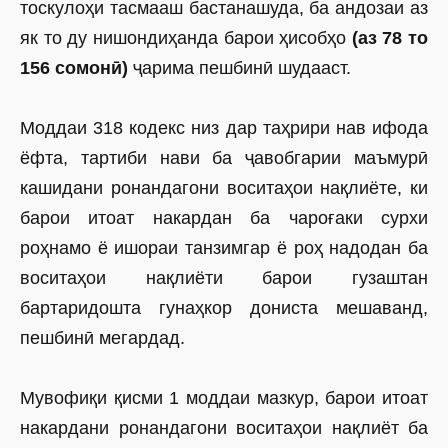
тос­кулоҳи тасмааш бастанашуда, ба андозаи аз
як то ду нишондиҳанда барои ҳисобҳо
(аз 78 то
156 сомонӣ)
ҷарима пешбинӣ шудааст.
Моддаи 318 кодекс низ дар таҳрири нав ифода
ёфта, тартиби нави ба ҷавобгарии маъмурӣ
кашидани ронандагони воситаҳои нақлиёте, ки
барои итоат накардан ба чароғаки сурхи
роҳнамо ё ишораи танзимгар ё роҳ надодан ба
воситаҳои нақлиёти барои гузаштан
бартаридошта гунаҳкор дониста мешаванд,
пешбинӣ мегардад.
Мувофиқи қисми 1 моддаи мазкур, барои итоат
накардани ронандагони воситаҳои нақлиёт ба