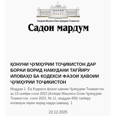
ҚОНУНИ ҶУМҲУРИИ ТОҶИКИСТОН ДАР
БОРАИ ВОРИД НАМУДАНИ ТАҒЙИРУ
ИЛОВАҲО БА КОДЕКСИ ФАЗОИ ҲАВОИИ
ҶУМҲУРИИ ТОҶИКИСТОН
Моддаи 1. Ба Кодекси фазои ҳавоии Ҷумҳурии Тоҷикистон
аз 13 ноябри соли 2023 (Ахбори Маҷлиси Олии Ҷумҳурии
Тоҷикистон, соли 2023, № 11, моддаи 456) тағйиру
иловаҳои зерин ворид карда шаванд: 1.
22.12.2025