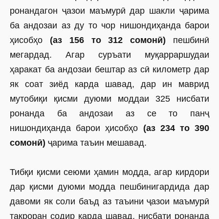
ронандагон ҷазои маъмурӣ дар шакли ҷарима
ба андозаи аз ду то чор нишондиҳанда барои
ҳисобҳо
(аз 156 то 312
сомонӣ)
пешбинӣ
мегардад. Агар суръати муқарраршудаи
ҳаракат ба андозаи бештар аз сӣ километр дар
як соат зиёд карда шавад, дар ин маврид
мутобиқи қисми дуюми моддаи 325 нисбати
ронанда ба андозаи аз се то панҷ
нишондиҳанда барои ҳисобҳо
(аз 234 то 390
сомонӣ)
ҷарима таъин мешавад.
Тибқи қисми сеюми ҳамин модда, агар кирдори
дар қисми дуюми модда пешбинигардида дар
давоми як соли баъд аз таъини ҷазои маъмурӣ
такроран содир карда шавад, нисбати ронанда