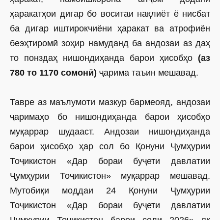
ҳаракатҳои дигар бо воситаи нақлиёт ё нисбат
ба дигар иштирокчиёни ҳаракат ва атрофиён
беэҳтиромӣ зоҳир намуданд ба андозаи аз даҳ
то понздаҳ нишондиҳанда барои ҳисобҳо
(аз
780 то 1170 сомонӣ)
ҷарима таъин мешавад.
Тавре аз маълумоти мазкур бармеояд, андозаи
ҷаримаҳо бо нишондиҳанда барои ҳисобҳо
муқаррар шудааст. Андозаи нишондиҳанда
барои ҳисобҳо ҳар сол бо Қонуни Ҷумҳурии
Тоҷикис­тон «Дар бораи буҷети давлатии
Ҷумҳурии Тоҷикистон» муқаррар мешавад.
Мутобиқи моддаи 24 Қонуни Ҷумҳурии
Тоҷикистон «Дар бораи буҷети давлатии