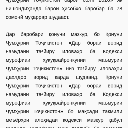
Ҷумҳурии Тоҷикистон барои соли 2026» як
нишондиҳанда барои ҳисобҳо баробар ба 78
сомонӣ муқаррар шудааст.
Дар баробари қонуни мазкур, бо Қонуни
Ҷумҳурии Тоҷикистон
«
Дар бораи ворид
намудани тағйиру иловаҳо ба Кодекси
мурофиаи ҳуқуқвайронкунии маъмурии
Ҷумҳурии Тоҷикистон
»
низ тағйиру иловаҳои
дахлдор ворид карда шудаанд. Қонуни
Ҷумҳурии Тоҷикистон
«
Дар бораи ворид
намудани тағйиру иловаҳо ба Кодекси
мурофиаи ҳуқуқвайронкунии маъмурии
Ҷумҳурии Тоҷикистон
»
бо мақсади такмили
меъёрҳои алоҳидаи кодекси мазкур қабул