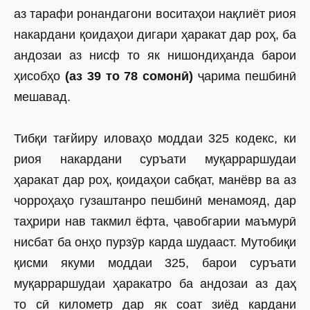
аз тарафи ронандагони воситаҳои нақлиёт риоя
накардани қоидаҳои дигари ҳаракат дар роҳ, ба
андозаи аз нисф то як нишондиҳанда барои
ҳисобҳо
(аз 39 то 78 сомонӣ)
ҷарима пешбинӣ
мешавад.
Тибқи тағйиру иловаҳо моддаи 325 кодекс, ки
риоя накардани суръати муқарраршудаи
ҳаракат дар роҳ, қоидаҳои сабқат, ­манёвр ва аз
чорроҳаҳо гузаштанро пешбинӣ менамояд, дар
таҳрири нав такмил ёфта, ҷавобгарии маъмурӣ
нисбат ба онҳо пурзӯр карда шудааст. Мутобиқи
қисми якуми моддаи 325, барои суръати
муқарраршудаи ҳаракатро ба андозаи аз даҳ
то
сӣ километр дар як соат зиёд кардани