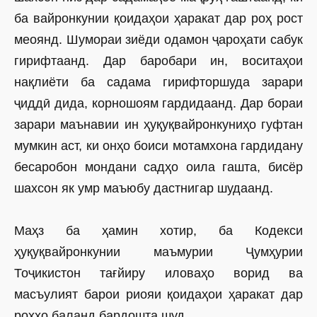
ба вайронкунии қоидаҳои ҳаракат дар роҳ рост
меоянд. Шумораи зиёди одамон ҷароҳати сабук
гирифтаанд. Дар баробари ин, воситаҳои
нақлиёти ба садама гирифторшуда зарари
ҷиддӣ дида, корношоям гардидаанд. Дар бораи
зарари маънавии ин ҳуқуқвайронкуниҳо гуфтан
мумкин аст, ки онҳо боиси мотамхона гардидану
бесаробон мондани садҳо оила гашта, бисёр
шахсон як умр маъюбу дастнигар шудаанд.
Маҳз ба ҳамин хотир, ба Кодекси
ҳуқуқвайронкунии маъмурии Ҷумҳурии
Тоҷикистон тағйиру иловаҳо ворид ва
масъулият барои риояи қоидаҳои ҳаракат дар
роҳҳо баланд бардошта шуд.