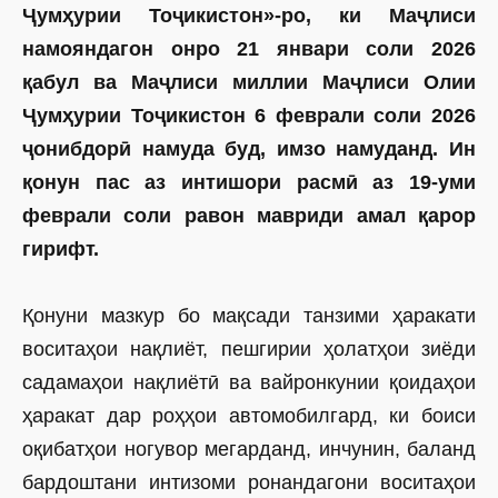
Ҷумҳурии Тоҷикистон»-ро, ки
Маҷлиси
намояндагон онро 21 январи соли 2026
қабул ва Маҷлиси миллии Маҷлиси Олии
Ҷумҳурии Тоҷикистон 6 феврали соли 2026
ҷонибдорӣ намуда буд, имзо намуданд. Ин
қонун пас аз интишори расмӣ аз 19-уми
феврали соли равон мавриди амал қарор
гирифт.
Қонуни мазкур бо мақсади танзими ҳаракати
воситаҳои нақлиёт, пешгирии ҳолатҳои зиёди
садамаҳои нақлиётӣ ва вайронкунии қоидаҳои
ҳаракат дар роҳҳои автомобилгард, ки боиси
оқибатҳои ногувор мегарданд, инчунин, баланд
бардоштани интизоми ронандагони воситаҳои