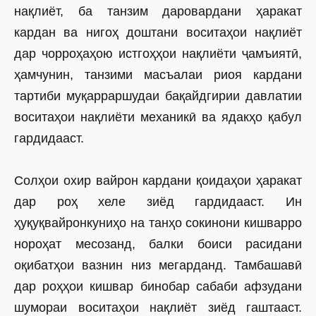
нақлиёт, ба танзим даровардани ҳаракат
кардан ва нигоҳ доштани воситаҳои нақлиёт
дар чорроҳаҳою истгоҳҳои нақлиёти ҷамъиятӣ,
ҳамчунин, танзими масъалаи риоя кардани
тартиби муқарраршудаи бақайдгирии давлатии
воситаҳои нақлиёти механикӣ ва ядакҳо қабул
гардидааст.
Солҳои охир вайрон кардани қоидаҳои ҳаракат
дар роҳ хеле зиёд гардидааст. Ин
ҳуқуқвайронкуниҳо на танҳо сокинони кишварро
нороҳат месозанд, балки боиси расидани
оқибатҳои вазнин низ мегарданд. Тамбашавӣ
дар роҳҳои кишвар бинобар сабаби афзудани
шумораи воситаҳои нақлиёт зиёд гаштааст.