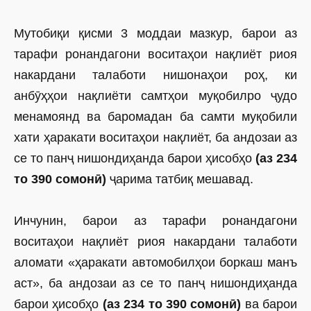
Мутобиқи қисми 3 моддаи мазкур, барои аз
тарафи ронандагони воситаҳои нақлиёт риоя
накардани талаботи нишонаҳои роҳ, ки
анбӯҳҳои нақлиёти самтҳои муқобилро ҷудо
менамоянд ва баромадан ба самти муқобили
хати ҳаракати воситаҳои нақлиёт, ба андозаи аз
се то панҷ нишондиҳанда барои ҳисобҳо
(аз 234
то 390 сомонӣ)
ҷарима татбиқ мешавад.
Инчунин, барои аз тарафи ронандагони
воситаҳои нақлиёт риоя накардани талаботи
аломати «ҳаракати автомобилҳои боркаш манъ
аст», ба андозаи аз се то панҷ нишондиҳанда
барои ҳисобҳо
(аз 234 то 390 сомонӣ)
ва барои