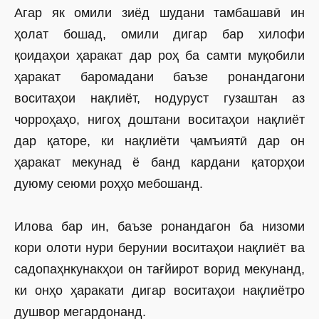
Агар як омили зиёд шудани тамбашавӣ ин
ҳолат бошад, омили дигар бар хилофи
қоидаҳои ҳаракат дар роҳ ба самти муқобили
ҳаракат баромадани баъзе ронандагони
воситаҳои нақлиёт, нодуруст гузаштан аз
чорроҳаҳо, нигоҳ доштани воситаҳои нақлиёт
дар қаторе, ки нақлиёти ҷамъиятӣ дар он
ҳаракат мекунад ё банд кардани қаторҳои
дуюму сеюми роҳҳо мебошанд.
Илова бар ин, баъзе ронандагон ба низоми
кори олоти нури берунии воситаҳои нақлиёт ва
садопаҳнкунакҳои он тағйирот ворид мекунанд,
ки онҳо ҳаракати дигар воситаҳои нақлиётро
душвор мегардонанд.