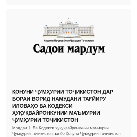
ҚОНУНИ ҶУМҲУРИИ ТОҶИКИСТОН ДАР
БОРАИ ВОРИД НАМУДАНИ ТАҒЙИРУ
ИЛОВАҲО БА КОДЕКСИ
ҲУҚУҚВАЙРОНКУНИИ МАЪМУРИИ
ҶУМҲУРИИ ТОҶИКИСТОН
Моддаи 1. Ба Кодекси ҳуқуқвайронкунии маъмурии
Ҷумҳурии Тоҷикистон, ки бо Қонуни Ҷумҳурии Тоҷикис­тон