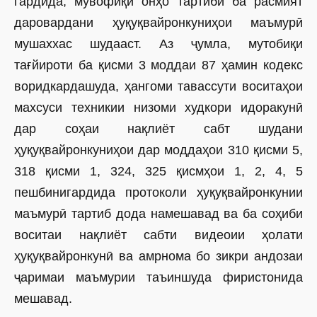
гардида, мувофиқи онҳо тартиби ба расмият
даровардани ҳуқуқвайронкуниҳои маъмурӣ
мушаххас шудааст. Аз ҷумла, мутобиқи
тағйироти ба қисми 3 моддаи 87 ҳамин кодекс
воридкардашуда, ҳангоми тавассути воситаҳои
махсуси техникии низоми худкори идоракунӣ
дар соҳаи нақлиёт сабт шудани
ҳуқуқвайронкуниҳои дар моддаҳои 310 қисми 5,
318 қисми 1, 324, 325 қисмҳои 1, 2, 4, 5
пешбинигардида протоколи ҳуқуқвайронкунии
маъмурӣ тартиб дода намешавад ва ба соҳиби
воситаи нақлиёт сабти видеоии ҳолати
ҳуқуқвайронкунӣ ва амрнома бо зикри андозаи
ҷаримаи маъмурии таъиншуда фиристонида
мешавад.