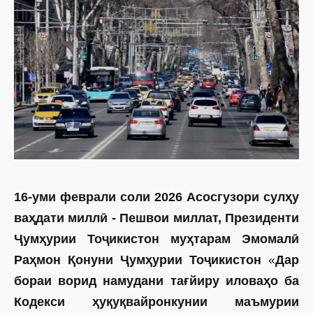
16-уми феврали соли 2026 Асосгузори сулҳу
ваҳдати миллӣ - Пешвои миллат, Президенти
Ҷумҳурии Тоҷикистон муҳтарам Эмомалӣ
Раҳмон Қонуни Ҷумҳурии Тоҷикистон
«
Дар
бораи ворид намудани тағйиру иловаҳо ба
Кодекси ҳуқуқвайронкунии маъмурии