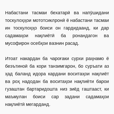
Набастани тасмаи бехатарӣ ва напӯшидани
тоскулоҳҳои мототсиклронӣ ё набастани тасмаи
ин тоскулоҳҳо боиси он гардидаанд, ки дар
садамаҳои нақлиётӣ ба ронандагон ва
мусофирон осебҳои вазнин расад.
Итоат накардан ба чароғаки сурхи раҳнамо ё
беэътиноӣ ба кори танзимгарон, бо суръати аз
ҳад баланд идора кардани воситаҳои нақлиёт
ва роҳ надодан ба воситаҳои нақлиёти барои
гузаштан бартаридошта низ зиёд гаштааст, ки
маъмулан боиси сар задани садамаҳои
нақлиётӣ мегарданд.