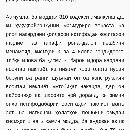
Аз ҷумла, ба моддаи 310 кодекси амалкунанда,
ки ҳуқуқвайронкунии маъмуриро вобаста ба
риоя накардани қоидаҳои истифодаи воситаҳои
нақлиёт аз тарафи ронандагон пешбинӣ
менамояд, қисмҳои 3 ва 4 илова гардидааст.
Тибқи илова ба қисми 3, барои идора кардани
воситаи нақлиёт, ки низоми кори олоти нурии
берунӣ ва ранги шуълаи он ба конс­труксияи
воситаи нақлиёт мутобиқат накарда, дар он
вайрониҳо ва шароите ҷой доранд, ки зимни
онҳо истифодабарии воситаҳои нақлиёт манъ
аст, ба истиснои ҳолатҳои пешбининамудаи
қисмҳои 1 ва 2 ҳамин модда, ба андозаи аз як