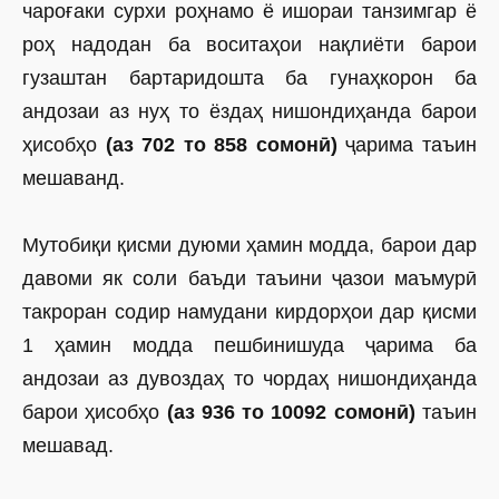
чароғаки сурхи роҳнамо ё ишораи танзимгар ё
роҳ надодан ба воситаҳои нақлиёти барои
гузаштан бартаридошта ба гунаҳкорон ба
андозаи аз нуҳ то ёздаҳ нишондиҳанда барои
ҳисобҳо
(аз 702 то 858 сомонӣ)
ҷарима таъин
мешаванд.
Мутобиқи қисми дуюми ҳамин модда, барои дар
давоми як соли баъди таъини ҷазои маъмурӣ
так­роран содир намудани кирдорҳои дар қисми
1 ҳамин модда пешбинишуда ҷарима ба
андозаи аз дувоздаҳ то чордаҳ нишондиҳанда
барои ҳисобҳо
(аз 936 то 10092 сомонӣ)
таъин
мешавад.