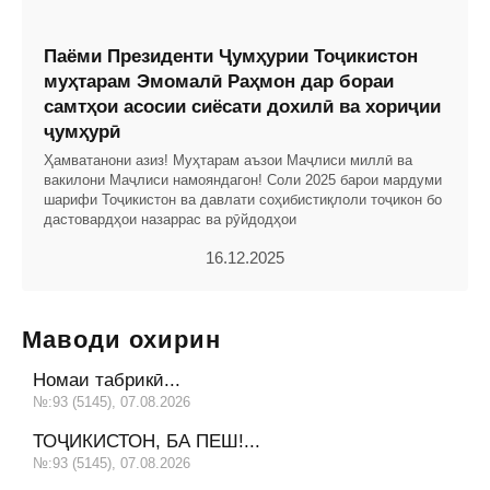
Паёми Президенти Ҷумҳурии Тоҷикистон
муҳтарам Эмомалӣ Раҳмон дар бораи
самтҳои асосии сиёсати дохилӣ ва хориҷии
ҷумҳурӣ
Ҳамватанони азиз! Муҳтарам аъзои Маҷлиси миллӣ ва
вакилони Маҷлиси намояндагон! Соли 2025 барои мардуми
шарифи Тоҷикистон ва давлати соҳибистиқлоли тоҷикон бо
дастовардҳои назаррас ва рӯйдодҳои
16.12.2025
Маводи охирин
Номаи табрикӣ...
№:93 (5145), 07.08.2026
ТОҶИКИСТОН, БА ПЕШ!...
№:93 (5145), 07.08.2026