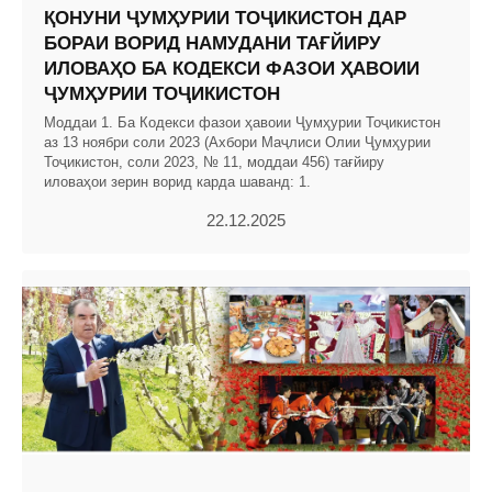
ҚОНУНИ ҶУМҲУРИИ ТОҶИКИСТОН ДАР
БОРАИ ВОРИД НАМУДАНИ ТАҒЙИРУ
ИЛОВАҲО БА КОДЕКСИ ФАЗОИ ҲАВОИИ
ҶУМҲУРИИ ТОҶИКИСТОН
Моддаи 1. Ба Кодекси фазои ҳавоии Ҷумҳурии Тоҷикистон
аз 13 ноябри соли 2023 (Ахбори Маҷлиси Олии Ҷумҳурии
Тоҷикистон, соли 2023, № 11, моддаи 456) тағйиру
иловаҳои зерин ворид карда шаванд: 1.
22.12.2025