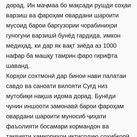
дорад. Ин маҷмаа бо мақсади рушди соҳаи
варзиш ва фароҳам овардани шароити
мусоид барои баргузории чорабиниҳои
гуногуни варзишӣ бунёд гардида, имкон
медиҳад, ки дар як вақт зиёда аз 1000
нафар ба машқу тамрин фаро гирифта
шаванд.
Корҳои сохтмонӣ дар бинои нави палатаи
савдо ва саноати вилояти Суғд низ
мутобиқи нақша идома дорад. Бунёди
чунин иншооти замонавӣ барои фароҳам
овардани шароити муносиб ҷиҳати
фаъолияти босамари кормандон ва
тақвияти ҳамкориҳои иқтисодию соҳибкорӣ