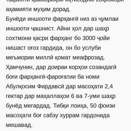
аҳамияти муҳим дорад.
Бунёди иншооти фарҳангӣ низ аз ҷумлаи
иншооти ҷашнист. Айни ҳол дар шаҳр
сохтмони қасри фарҳанг бо 3000 ҷойи
нишаст оғоз гардида, он бо услуби
меъмории миллӣ қомат меафрозад.
Ҳамчунин, дар доираи корҳои созандагӣ
боғи фарҳангӣ-фароғатии ба номи
Абулқосим Фирдавсӣ дар масоҳати 2,4
гектар дар маҳаллаҳои 6 ва 7-уми шаҳр
бунёд мегардад. Тибқи лоиҳа, 50 фоизи
масоҳати боғ сабзу хуррам гардонида
мешавад.