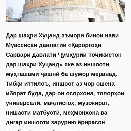
Дар шаҳри Хуҷанд эъмори бинои нави
Муассисаи давлатии «Қароргоҳи
Сарвари давлати Ҷумҳурии Тоҷикистон
дар шаҳри Хуҷанд» яке аз иншооти
муҳташами ҷашнӣ ба шумор меравад.
Тибқи иттилоъ, иншоот аз чор ошёна
иборат буда, дар он осорхона, толорҳои
универсалӣ, маҷлисгоҳ, музокирот,
нишасти матбуотӣ, меҳмонхона ва
дигар иншооти зарурию ёрирасон