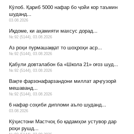
Кӯлоб. Қариб 5000 нафар бо ҷойи кор таъмин
шуданд...
03.08.2026
Иқдоме, ки аҳамияти махсус дорад...
№:92 (5144), 03.08.2026
Аз роҳи пурмашаққат то шоҳроҳи аср...
№:92 (5144), 03.08.2026
Қабули довталабон ба «Школа 21» оғоз шуд...
№:92 (5144), 03.08.2026
Вақте фарзонафарзандони миллат арҷгузорӣ
мешаванд...
№:92 (5144), 03.08.2026
6 нафар соҳиби дипломи аъло шуданд...
03.08.2026
Кӯҳистони Мастчоҳ бо қадамҳои устувор дар
роҳи рушд...