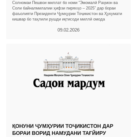
Солномаи Пешвои миллат бо номи “Эмомалӣ Раҳмон ва
Соли байналмилалии ҳифзи пиряхҳо – 2025” дар бораи
фаъолияти Президенти Ҷумҳурии Тоҷикистон ва Ҳукумати
кишвар бо таҳлили рушди иқтисоди миллӣ омода
09.02.2026
ҚОНУНИ ҶУМҲУРИИ ТОҶИКИСТОН ДАР
БОРАИ ВОРИД НАМУДАНИ ТАҒЙИРУ