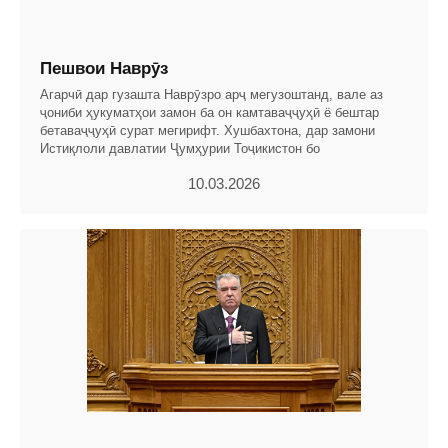
Пешвои Наврӯз
Агарчӣ дар гузашта Наврӯзро арҷ мегузоштанд, вале аз
ҷониби ҳукуматҳои замон ба он камтаваҷҷуҳӣ ё бештар
бетаваҷҷуҳӣ сурат мегирифт. Хушбахтона, дар замони
Истиқлоли давлатии Ҷумҳурии Тоҷикистон бо
10.03.2026