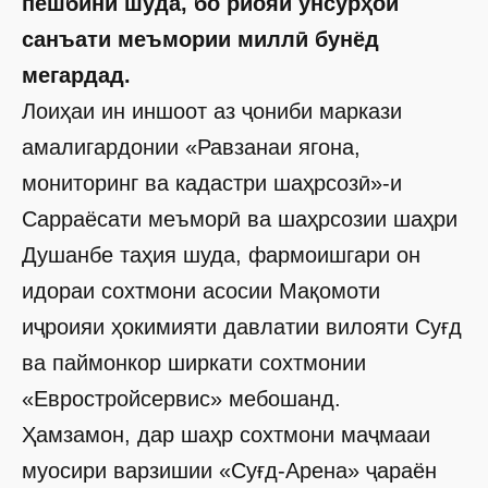
пешбинӣ шуда, бо риояи унсурҳои
санъати меъмории миллӣ бунёд
мегардад.
Лоиҳаи ин иншоот аз ҷониби маркази
амалигардонии «Равзанаи ягона,
мониторинг ва кадастри шаҳрсозӣ»-и
Сарраёсати меъморӣ ва шаҳрсозии шаҳри
Душанбе таҳия шуда, фармоишгари он
идораи сохтмони асосии Мақомоти
иҷроияи ҳокимияти давлатии вилояти Суғд
ва паймонкор ширкати сохтмонии
«Евростройсервис» мебошанд.
Ҳамзамон, дар шаҳр сохтмони маҷмааи
муосири варзишии «Суғд-Арена» ҷараён