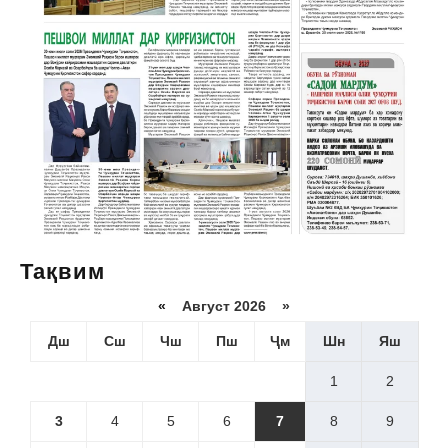
Тақвим
«
Август 2026 »
Дш
Сш
Чш
Пш
Ҷм
Шн
Яш
1
2
3
4
5
6
7
8
9