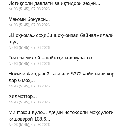
Истиқлоли давлатӣ ва иқтидори зеҳнӣ...
№:93 (5145), 07.08.2026
Мақоми бонувон...
№:93 (5145), 07.08.2026
«Шоҳнома» соҳиби шоҳҷоизаи байналмилалӣ
шуд...
№:93 (5145), 07.08.2026
Театри миллӣ – пойгоҳи мафкурасоз...
№:93 (5145), 07.08.2026
Ноҳияи Фирдавсӣ таъсиси 5372 ҷойи нави кор
дар 6 моҳ...
№:93 (5145), 07.08.2026
Хидматгор...
№:93 (5145), 07.08.2026
Минтақаи Кӯлоб. Ҳаҷми истеҳсоли маҳсулоти
кишоварзӣ 108,6...
№:93 (5145), 07.08.2026