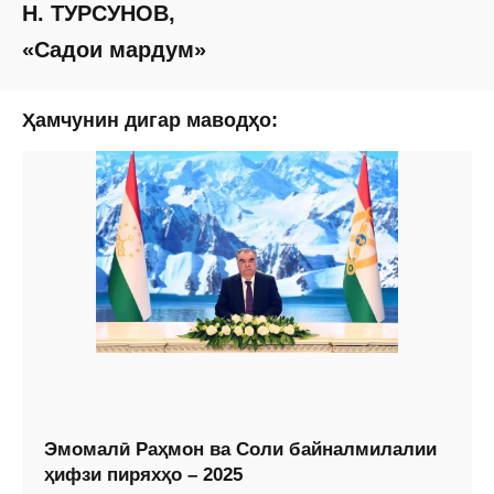
Н. ТУРСУНОВ,
«Садои мардум»
Ҳамчунин дигар маводҳо:
Эмомалӣ Раҳмон ва Соли байналмилалии
ҳифзи пиряхҳо – 2025