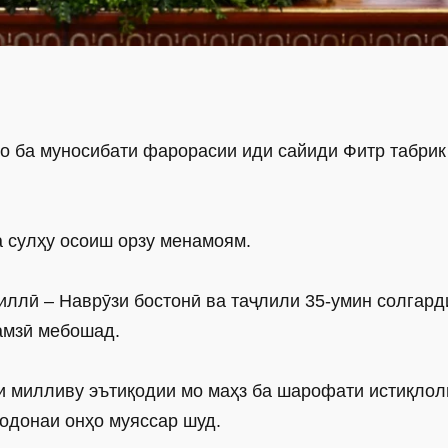
о ба муносибати фарорасии иди сайиди Фитр табрик
а сулҳу осоиш орзу менамоям.
иллӣ – Наврӯзи бостонӣ ва таҷлили 35-умин солгард
амзӣ мебошад.
ои милливу эътиқодии мо маҳз ба шарофати истиқлол
зодонаи онҳо муяссар шуд.