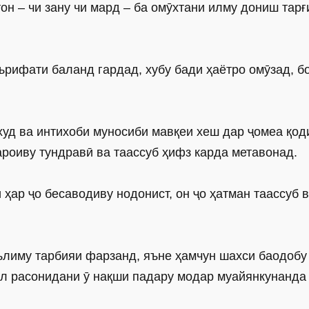
н – чи зану чи мард – ба омӯхтани илму дониш тарғ
ърифати баланд гардад, хубу бади ҳаётро омӯзад, б
худ ва интихоби муносиби мавқеи хеш дар ҷомеа қод
оиву тундравӣ ва таассуб ҳифз карда метавонад.
 ҳар ҷо бесаводиву нодонист, он ҷо ҳатман таассуб 
аълиму тарбияи фарзанд, яъне ҳамчун шахси баодобу
л расонидани ӯ нақши падару модар муайянкунанда