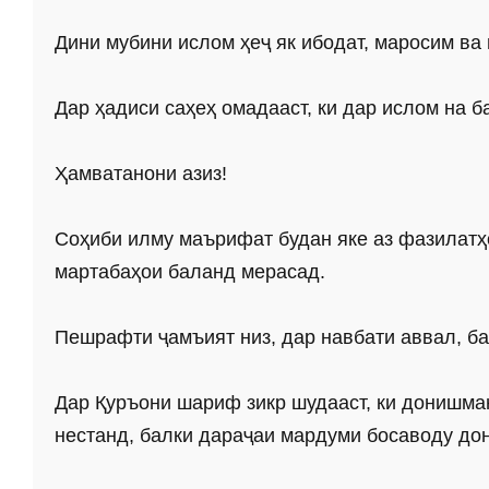
Дини мубини ислом ҳеҷ як ибодат, маросим ва
Дар ҳадиси саҳеҳ омадааст, ки дар ислом на ба
Ҳамватанони азиз!
Соҳиби илму маърифат будан яке аз фазилатҳо
мартабаҳои баланд мерасад.
Пешрафти ҷамъият низ, дар навбати аввал, ба
Дар Қуръони шариф зикр шудааст, ки донишма
нестанд, балки дараҷаи мардуми босаводу до