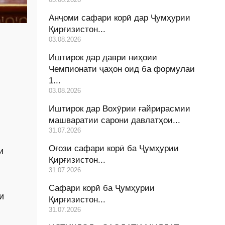
Анҷоми сафари корӣ дар Ҷумҳурии
Қирғизистон...
03.08.2026
Иштирок дар даври ниҳоии
Чемпионати ҷаҳон оид ба формулаи
1...
03.08.2026
Иштирок дар Вохӯрии ғайрирасмии
машваратии сарони давлатҳои...
31.07.2026
Оғози сафари корӣ ба Ҷумҳурии
и
Қирғизистон...
31.07.2026
Сафари корӣ ба Ҷумҳурии
и
Қирғизистон...
31.07.2026