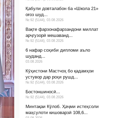
Қабули довталабон ба «Школа 21»
оғоз шуд...
№:92 (5144), 03.08.2026
Вақте фарзонафарзандони миллат
арҷгузорӣ мешаванд...
№:92 (5144), 03.08.2026
6 нафар соҳиби дипломи аъло
шуданд...
03.08.2026
Кӯҳистони Мастчоҳ бо қадамҳои
устувор дар роҳи рушд...
№:92 (5144), 03.08.2026
Бостоншиносӣ...
№:92 (5144), 03.08.2026
Минтақаи Кӯлоб. Ҳаҷми истеҳсоли
маҳсулоти кишоварзӣ 108,6...
03.08.2026