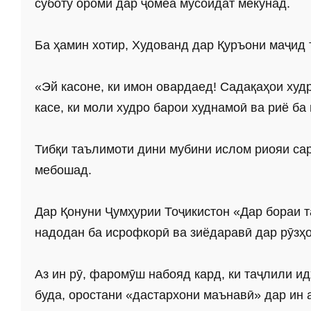
суботу оромӣ дар ҷомеа мусоидат мекунад.
Ба ҳамин хотир, Худованд дар Қуръони маҷид 
«Эй касоне, ки имон овардаед! Садақаҳои худ
касе, ки моли худро барои худнамоӣ ва риё б
Тибқи таълимоти дини мубини ислом риояи са
мебошад.
Дар Қонуни Ҷумҳурии Тоҷикистон «Дар бораи 
надодан ба исрофкорӣ ва зиёдаравӣ дар рӯзҳо
Аз ин рӯ, фаромӯш набояд кард, ки таҷлили и
буда, оростани «дастархони маънавӣ» дар ин