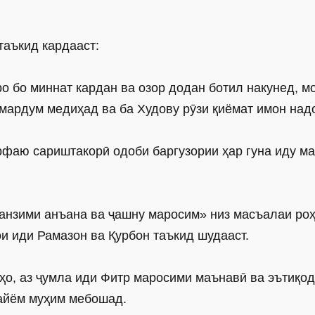
таъкид кардааст:
ро бо миннат кардан ва озор додан ботил накунед, м
а мардум медиҳад ва ба Худову рӯзи қиёмат имон над
рфаю сариштакорӣ одоби баргузории ҳар гуна иду м
танзими анъана ва ҷашну маросим» низ масъалаи ро
и иди Рамазон ва Қурбон таъкид шудааст.
дҳо, аз ҷумла иди Фитр маросими маънавӣ ва эътиқо
 айём муҳим мебошад.