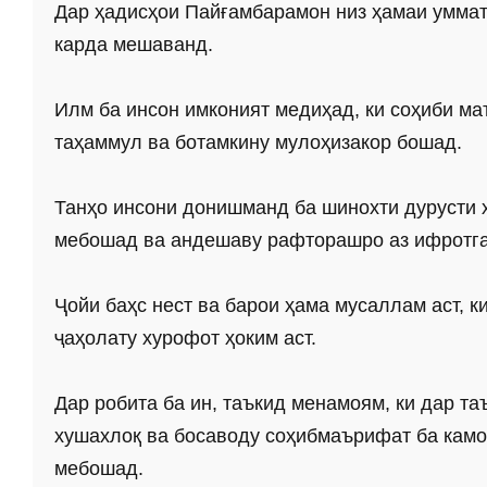
Дар ҳадисҳои Пайғамбарамон низ ҳамаи уммато
карда мешаванд.
Илм ба инсон имконият медиҳад, ки соҳиби ма
таҳаммул ва ботамкину мулоҳизакор бошад.
Танҳо инсони донишманд ба шинохти дурусти 
мебошад ва андешаву рафторашро аз ифротгар
Ҷойи баҳс нест ва барои ҳама мусаллам аст, ки
ҷаҳолату хурофот ҳоким аст.
Дар робита ба ин, таъкид менамоям, ки дар т
хушахлоқ ва босаводу соҳибмаърифат ба камо
мебошад.