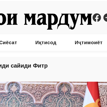
Сиёсат
Иқтисод
Иҷтимоиёт
иди сайиди Фитр