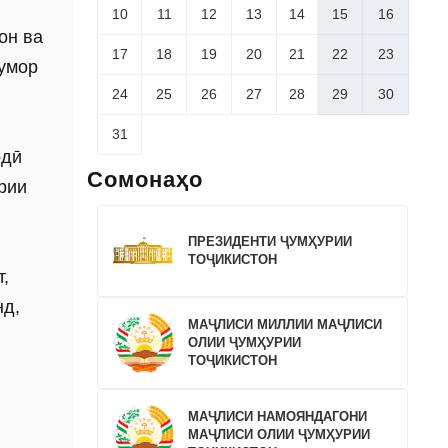
10
11
12
13
14
15
16
он ва
17
18
19
20
21
22
23
шумор
24
25
26
27
28
29
30
31
одӣ
Сомонаҳо
рии
ПРЕЗИДЕНТИ ҶУМҲУРИИ
ТОҶИКИСТОН
,
нд,
МАҶЛИСИ МИЛЛИИ МАҶЛИСИ
ОЛИИ ҶУМҲУРИИ
ТОҶИКИСТОН
МАҶЛИСИ НАМОЯНДАГОНИ
МАҶЛИСИ ОЛИИ ҶУМҲУРИИ