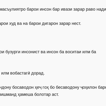
 масъулиятро барои инсон бар ивази зарар раво нади
рои худ ва на барои дигарон зарар нест.
и бузурги инсонист ва инсон ба воситаи илм ба
 илм вобастагӣ дорад.
ндону босаводон ҳеҷ гоҳ бо бесаводону ҷоҳилон бар
нишманд ҳамеша болотар аст.