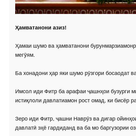
Ҳамватанони азиз!
Ҳамаи шумо ва ҳамватанони бурунмарзиамонр
мегӯям.
Ба хонадони ҳар яки шумо рӯзгори босаодат в
Имсол иди Фитр ба арафаи ҷашнҳои бузурги м
истиқлоли давлатиамон рост омад, ки бисёр р
Зеро иди Фитр, ҷашни Наврӯз ва дигар ойинҳ
давлатӣ эҳё гардиданд ва ба мо баргузории о