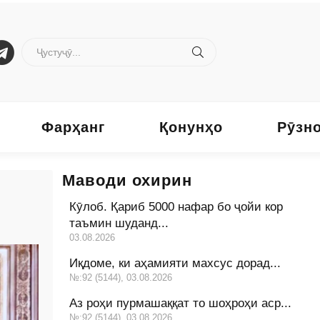
Фарҳанг
Қонунҳо
Рӯзн
Маводи охирин
Кӯлоб. Қариб 5000 нафар бо ҷойи кор
таъмин шуданд...
03.08.2026
Иқдоме, ки аҳамияти махсус дорад...
№:92 (5144), 03.08.2026
Аз роҳи пурмашаққат то шоҳроҳи аср...
№:92 (5144), 03.08.2026