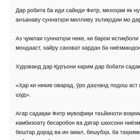
Дар робита ба иди сайиди Фитр, мехоҳам як ну
анъанаву суннатҳои милливу эътиқодии мо да
Аз ҷумлаи суннатҳои неке, ки барои истиқбол
мондааст, хайру саховат кардан ба ниёзмандо
Худованд дар Қуръони карим дар бобати сада
«Ҳар ки некие оварад, ӯро даҳчанд подош аст 
шуд».
Агар садақаи Фитр мувофиқи таъйиноти воқеии
камбизоату бесаробон ва дигар шахсони ниёзм
бештар дорад ва ин амал, бешубҳа, ба таҳким