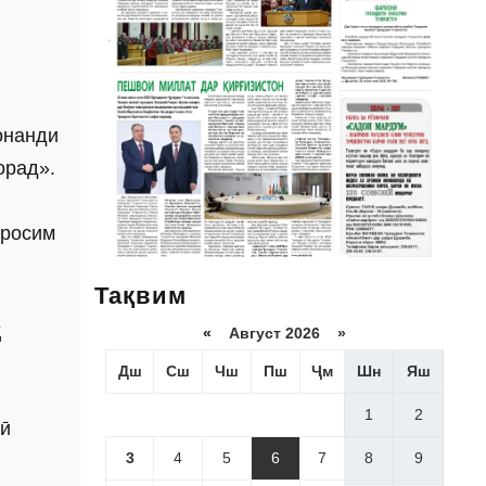
онанди
орад».
аросим
Тақвим
ҳ
«
Август 2026 »
Дш
Сш
Чш
Пш
Ҷм
Шн
Яш
1
2
дӣ
3
4
5
6
7
8
9