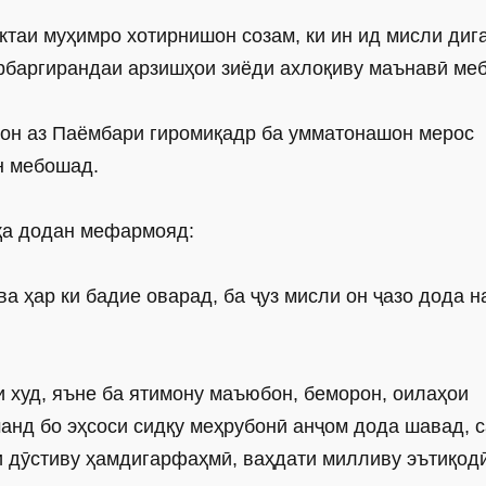
ктаи муҳимро хотирнишон созам, ки ин ид мисли диг
рбаргирандаи арзишҳои зиёди ахлоқиву маънавӣ ме
и он аз Паёмбари гиромиқадр ба умматонашон мерос
н мебошад.
қа додан мефармояд:
ва ҳар ки бадие оварад, ба ҷуз мисли он ҷазо дода 
 худ, яъне ба ятимону маъюбон, беморон, оилаҳои
анд бо эҳсоси сидқу меҳрубонӣ анҷом дода шавад, 
и дӯстиву ҳамдигарфаҳмӣ, ваҳдати милливу эътиқод