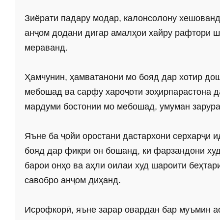
Зиёрати падару модар, калонсолону хешовандо
анҷом додани дигар амалҳои хайру рафтори ш
мераванд.
Ҳамчунин, ҳамватанони мо бояд дар хотир дошт
мебошад ва сарфу хароҷоти зоҳирпарастона д
мардуми бостонии мо мебошад, умуман зарура
Яъне ба ҷойи оростани дастархони серхарҷи и
бояд дар фикри он бошанд, ки фарзандони худ
барои онҳо ва аҳли оилаи худ шароити беҳтар
савобро анҷом диҳанд.
Исрофкорӣ, яъне зарар овардан бар муъмин ас