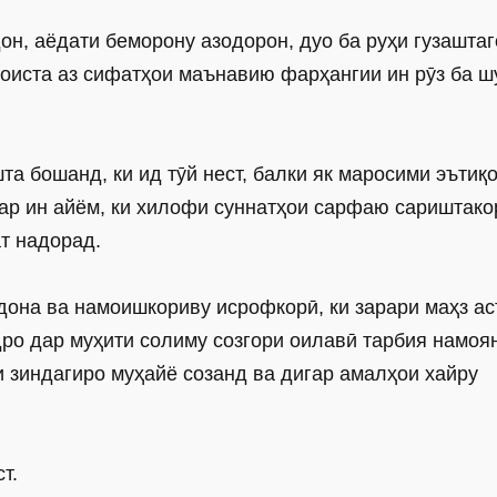
н, аёдати беморону азодорон, дуо ба руҳи гузаштаг
оиста аз сифатҳои маънавию фарҳангии ин рӯз ба 
а бошанд, ки ид тӯй нест, балки як маросими эътиқ
ар ин айём, ки хилофи суннатҳои сарфаю сариштако
т надорад.
дона ва намоишкориву исрофкорӣ, ки зарари маҳз аст
ро дар муҳити солиму созгори оилавӣ тарбия намоя
и зиндагиро муҳайё созанд ва дигар амалҳои хайру
т.