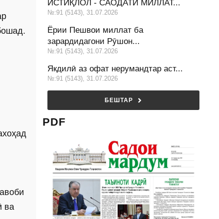
ИСТИҚЛОЛ - САОДАТИ МИЛЛАТ...
№:91 (5143), 31.07.2026
ар
Ёрии Пешвои миллат ба
бошад.
зарардидагони Рӯшон...
№:91 (5143), 31.07.2026
Якдилӣ аз офат нерумандтар аст...
№:91 (5143), 31.07.2026
БЕШТАР
PDF
нахоҳад
савоби
ӣ ва