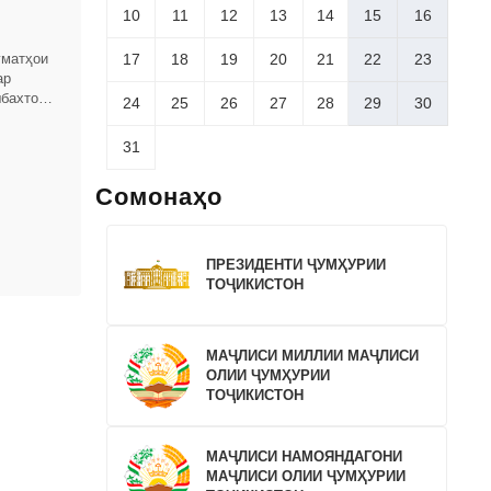
10
11
12
13
14
15
16
17
18
19
20
21
22
23
уматҳои
ар
бахтона,
24
25
26
27
28
29
30
Ҷумҳурии
31
Сомонаҳо
ПРЕЗИДЕНТИ ҶУМҲУРИИ
ТОҶИКИСТОН
МАҶЛИСИ МИЛЛИИ МАҶЛИСИ
ОЛИИ ҶУМҲУРИИ
ТОҶИКИСТОН
МАҶЛИСИ НАМОЯНДАГОНИ
МАҶЛИСИ ОЛИИ ҶУМҲУРИИ