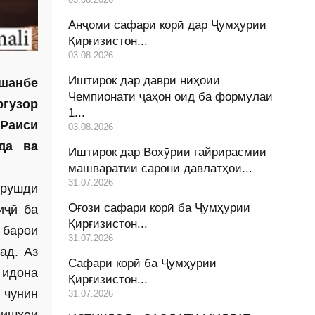
Анҷоми сафари корӣ дар Ҷумҳурии
Қирғизистон...
03.08.2026
Иштирок дар даври ниҳоии
ушанбе
Чемпионати ҷаҳон оид ба формулаи
ргузор
1...
 Раиси
03.08.2026
да ва
Иштирок дар Вохӯрии ғайрирасмии
машваратии сарони давлатҳои...
31.07.2026
 рушди
Оғози сафари корӣ ба Ҷумҳурии
иҷӣ ба
Қирғизистон...
 барои
31.07.2026
ад. Аз
Сафари корӣ ба Ҷумҳурии
 идона
Қирғизистон...
 чунин
31.07.2026