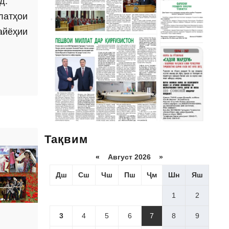
д.
латҳои
айёҳии
Тақвим
«
Август 2026 »
Дш
Сш
Чш
Пш
Ҷм
Шн
Яш
1
2
3
4
5
6
7
8
9