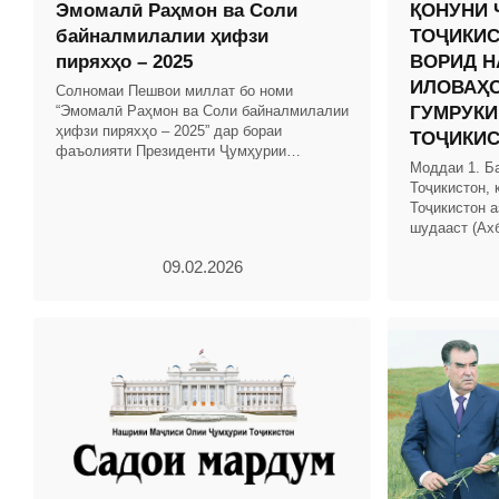
Эмомалӣ Раҳмон ва Соли
ҚОНУНИ 
байналмилалии ҳифзи
ТОҶИКИС
пиряхҳо – 2025
ВОРИД Н
ИЛОВАҲО
Солномаи Пешвои миллат бо номи
“Эмомалӣ Раҳмон ва Соли байналмилалии
ГУМРУКИ
ҳифзи пиряхҳо – 2025” дар бораи
ТОҶИКИ
фаъолияти Президенти Ҷумҳурии
Моддаи 1. Б
Тоҷикистон ва Ҳукумати кишвар бо
Тоҷикистон, 
таҳлили рушди иқтисоди миллӣ омода
Тоҷикистон а
шудааст (Ах
Тоҷикистон, с
09.02.2026
мод.