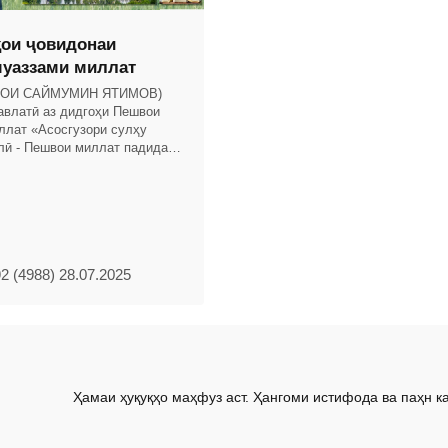
ои ҷовидонаи
уаззами миллат
ҲОИ САЙМУМИН ЯТИМОВ)
авлатӣ аз дидгоҳи Пешвои
ллат «Асосгузори сулҳу
лӣ - Пешвои миллат падидаи
авлатиро армуғони тақдир
. Ба ин
2 (4988) 28.07.2025
Ҳамаи ҳуқуқҳо маҳфуз аст. Ҳангоми истифода ва паҳн к