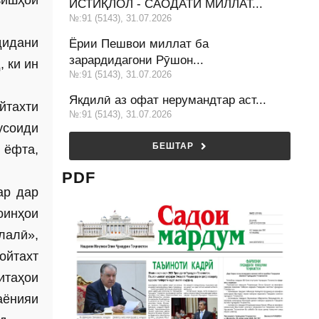
зишҳои
ИСТИҚЛОЛ - САОДАТИ МИЛЛАТ...
№:91 (5143), 31.07.2026
дидани
Ёрии Пешвои миллат ба
зарардидагони Рӯшон...
 ки ин
№:91 (5143), 31.07.2026
Якдилӣ аз офат нерумандтар аст...
йтахти
№:91 (5143), 31.07.2026
усоиди
БЕШТАР
 ёфта,
PDF
ар дар
оинҳои
лалӣ»,
ойтахт
итаҳои
аёнияи