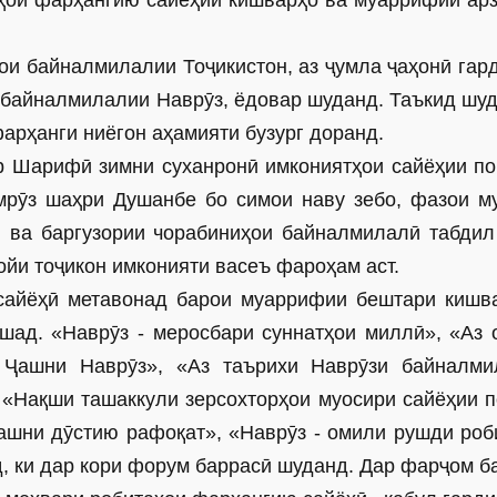
ҳои фарҳангию сайёҳии кишварҳо ва муаррифии ар
ои байналмилалии Тоҷикистон, аз ҷумла ҷаҳонӣ гар
байналмилалии Наврӯз, ёдовар шуданд. Таъкид шуд,
арҳанги ниёгон аҳамияти бузург доранд.
 Шарифӣ зимни суханронӣ имкониятҳои сайёҳии по
имрӯз шаҳри Душанбе бо симои наву зебо, фазои м
ӣ ва баргузории чорабиниҳои байналмилалӣ табдил
йи тоҷикон имконияти васеъ фароҳам аст.
 сайёҳӣ метавонад барои муаррифии бештари кишв
ад. «Наврӯз - меросбари суннатҳои миллӣ», «Аз 
 Ҷашни Наврӯз», «Аз таърихи Наврӯзи байналми
 «Нақши ташаккули зерсохторҳои муосири сайёҳии п
ҷашни дӯстию рафоқат», «Наврӯз - омили рушди роб
д, ки дар кори форум баррасӣ шуданд. Дар фарҷом б