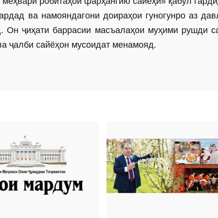
меҳвари робитаҳои фарҳангию сайёҳӣ» қабул гарди
ардад ва намояндагони доираҳои гуногунро аз дав
. Он ҷиҳати баррасии масъалаҳои муҳими рушди с
ва ҷалби сайёҳон мусоидат менамояд.