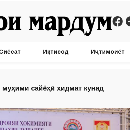
Сиёсат
Иқтисод
Иҷтимоиёт
 муҳими сайёҳӣ хидмат кунад