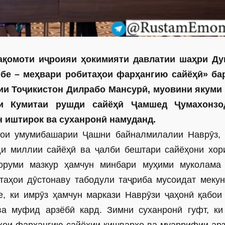
ақомоти иҷроияи ҳокимияти давлатии шаҳри Д
е – меҳвари робитаҳои фарҳангию сайёҳӣ» ба
ии Тоҷикистон Дилрабо Мансурӣ, муовини якуми
и Кумитаи рушди сайёҳӣ Ҷамшед Ҷумахонзо
н иштирок ва суханронӣ намуданд.
ҳои умумибашарии Ҷашни байналмилалии Наврӯз,
ди миллии сайёҳӣ ва ҷалби бештари сайёҳони хор
форуми мазкур ҳамчун минбари муҳими муколама
таҳои дӯстонаву табодули таҷриба мусоидат мекун
, ки имрӯз ҳамчун маркази Наврӯзи ҷаҳонӣ қабои
а муфид арзёбӣ кард. Зимни суханронӣ гуфт, ки