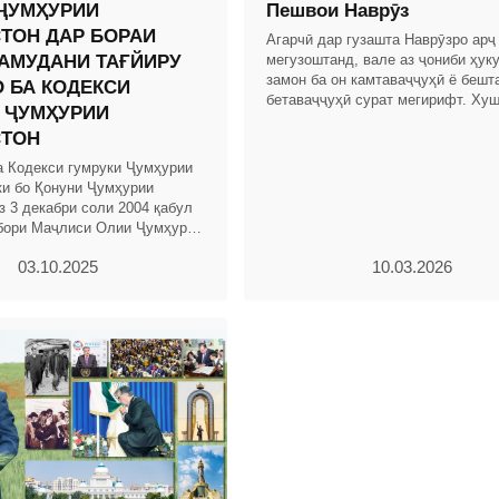
ҶУМҲУРИИ
Пешвои Наврӯз
ТОН ДАР БОРАИ
Агарчӣ дар гузашта Наврӯзро арҷ
АМУДАНИ ТАҒЙИРУ
мегузоштанд, вале аз ҷониби ҳук
замон ба он камтаваҷҷуҳӣ ё бешт
 БА КОДЕКСИ
бетаваҷҷуҳӣ сурат мегирифт. Хуш
 ҶУМҲУРИИ
дар замони Истиқлоли давлатии 
СТОН
Тоҷикистон бо
а Кодекси гумруки Ҷумҳурии
ки бо Қонуни Ҷумҳурии
з 3 декабри соли 2004 қабул
бори Маҷлиси Олии Ҷумҳурии
. 2004, № 12, қ. 2, мод.703,
03.10.2025
10.03.2026