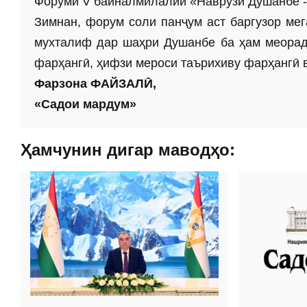
Форуми V байналмилалии «Наврӯзи Душанбе - 
Зимнан, форум соли панҷум аст баргузор мег
мухталиф дар шаҳри Душанбе ба ҳам меорад
фарҳангӣ, ҳифзи мероси таърихиву фарҳангӣ 
Фарзона ФАЙЗАЛӢ,
«Садои мардум»
Ҳамчунин дигар маводҳо: