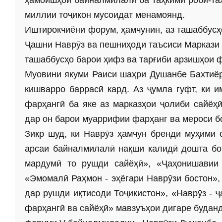
ҳамоишҳои байналмилалӣ ба таҳкими роби-та
миллии тоҷикон мусои­дат менамоянд.
Иштирокчиёни форум, ҳамчунин, аз ташаббусҳ
Ҷашни Наврӯз ва пешниҳоди таъсиси Маркази 
ташаббусҳо барои ҳифз ва тарғиби арзишҳои ф
Муовини якуми Раиси шаҳри Душанбе Бахтиёр
кишварро баррасӣ кард. Аз ҷумла гуфт, ки 
фарҳангӣ ба яке аз марказҳои ҷолиби сайёҳ
дар он барои муаррифии фарҳанг ва мероси бо
Зикр шуд, ки Наврӯз ҳамчун бренди муҳими
арсаи байналмилалӣ нақши калидӣ дошта бош
мардумӣ то рушди сайёҳӣ», «Ҷаҳонишавии
«Эмомалӣ Раҳмон - эҳёгари Наврӯзи бостон»,
дар рушди иқтисоди Тоҷикистон», «Наврӯз - 
фарҳангӣ ва сайёҳӣ» мавзуъҳои дигаре будан