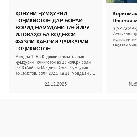
ҚОНУНИ ҶУМҲУРИИ
Корномаҳ
ТОҶИКИСТОН ДАР БОРАИ
Пешвои м
ВОРИД НАМУДАНИ ТАҒЙИРУ
(ДАР АСАР
ИЛОВАҲО БА КОДЕКСИ
Истиқлоли д
муаззами ми
ФАЗОИ ҲАВОИИ ҶУМҲУРИИ
ваҳдати мил
ТОҶИКИСТОН
истиқлоли д
намешуморад
Моддаи 1. Ба Кодекси фазои ҳавоии
Ҷумҳурии Тоҷикистон аз 13 ноябри соли
2023 (Ахбори Маҷлиси Олии Ҷумҳурии
Тоҷикистон, соли 2023, № 11, моддаи 456)
тағйиру иловаҳои зерин ворид карда
22.12.2025
№:9
шаванд: 1.