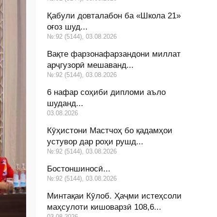
Қабули довталабон ба «Школа 21»
оғоз шуд...
№:92 (5144), 03.08.2026
Вақте фарзонафарзандони миллат
арҷгузорӣ мешаванд...
№:92 (5144), 03.08.2026
6 нафар соҳиби дипломи аъло
шуданд...
03.08.2026
Кӯҳистони Мастчоҳ бо қадамҳои
устувор дар роҳи рушд...
№:92 (5144), 03.08.2026
Бостоншиносӣ...
№:92 (5144), 03.08.2026
Минтақаи Кӯлоб. Ҳаҷми истеҳсоли
маҳсулоти кишоварзӣ 108,6...
03.08.2026