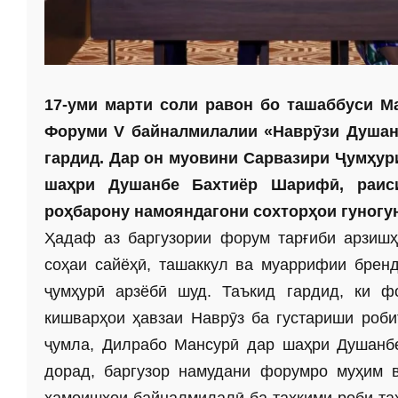
17-уми марти соли равон бо ташаббуси М
Форуми V байналмилалии «Наврӯзи Душанб
гардид. Дар он муовини Сарвазири Ҷумҳур
шаҳри Душанбе Бахтиёр Шарифӣ, раис
роҳбарону намояндагони сохторҳои гуногу
Ҳадаф аз баргузории форум тарғиби арзиш
соҳаи сайёҳӣ, ташаккул ва муаррифии брен
ҷумҳурӣ арзёбӣ шуд. Таъкид гардид, ки 
кишварҳои ҳавзаи Наврӯз ба густариши роби
ҷумла, Дилрабо Мансурӣ дар шаҳри Душанбе
дорад, баргузор намудани форумро муҳим в