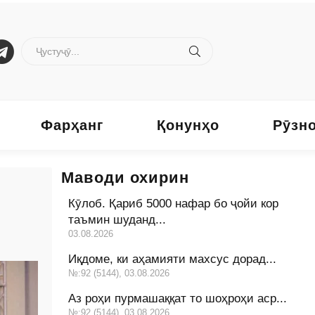
Фарҳанг
Қонунҳо
Рӯзн
Маводи охирин
Кӯлоб. Қариб 5000 нафар бо ҷойи кор
таъмин шуданд...
03.08.2026
Иқдоме, ки аҳамияти махсус дорад...
№:92 (5144), 03.08.2026
Аз роҳи пурмашаққат то шоҳроҳи аср...
№:92 (5144), 03.08.2026