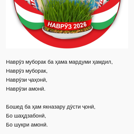
Наврӯз муборак ба ҳама мардуми ҳамдил,
Наврӯз муборак,
Наврӯзи ҷаҳонӣ,
Наврӯзи амонӣ.
Бошед ба ҳам якназару дӯсти ҷонӣ,
Бо шаҳдзабонӣ,
Бо шукри амонӣ.