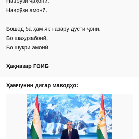
Наврӯзи ҷаҳонӣ,
Наврӯзи амонӣ.
Бошед ба ҳам як назару дӯсти ҷонӣ,
Бо шаҳдзабонӣ,
Бо шукри амонӣ.
Ҳақназар ҒОИБ
Ҳамчунин дигар маводҳо: