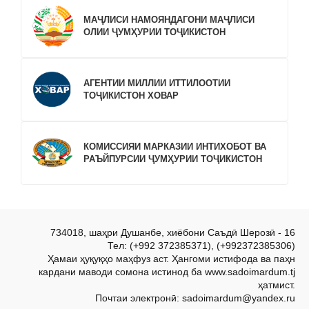
МАҶЛИСИ НАМОЯНДАГОНИ МАҶЛИСИ
ОЛИИ ҶУМҲУРИИ ТОҶИКИСТОН
АГЕНТИИ МИЛЛИИ ИТТИЛООТИИ
ТОҶИКИСТОН ХОВАР
КОМИССИЯИ МАРКАЗИИ ИНТИХОБОТ ВА
РАЪЙПУРСИИ ҶУМҲУРИИ ТОҶИКИСТОН
734018, шаҳри Душанбе, хиёбони Саъдӣ Шерозӣ - 16
Тел: (+992 372385371), (+992372385306)
Ҳамаи ҳуқуқҳо маҳфуз аст. Ҳангоми истифода ва паҳн
кардани маводи сомона истинод ба www.sadoimardum.tj
ҳатмист.
Почтаи электронӣ: sadoimardum@yandex.ru