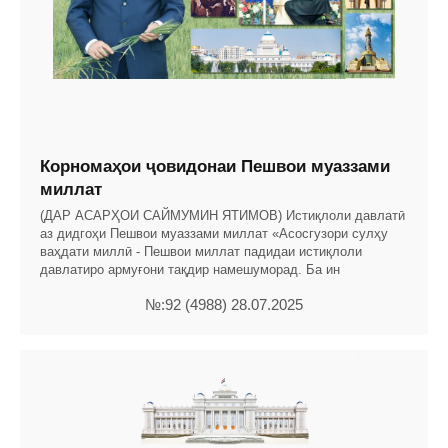
Корномаҳои ҷовидонаи Пешвои муаззами
миллат
(ДАР АСАРҲОИ САЙМУМИН ЯТИМОВ) Истиқлоли давлатӣ
аз дидгоҳи Пешвои муаззами миллат «Асосгузори сулҳу
ваҳдати миллӣ - Пешвои миллат падидаи истиқлоли
давлатиро армуғони тақдир намешуморад. Ба ин
№:92 (4988) 28.07.2025