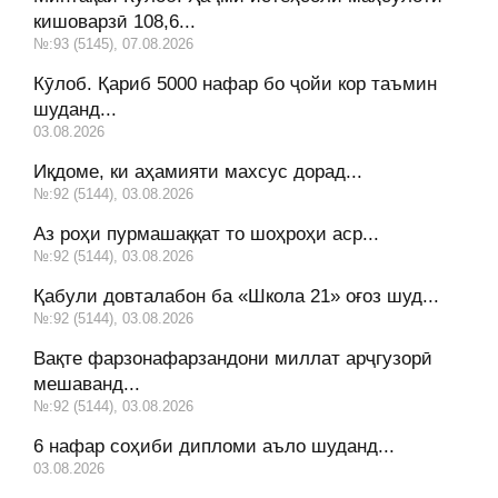
кишоварзӣ 108,6...
№:93 (5145), 07.08.2026
Кӯлоб. Қариб 5000 нафар бо ҷойи кор таъмин
шуданд...
03.08.2026
Иқдоме, ки аҳамияти махсус дорад...
№:92 (5144), 03.08.2026
Аз роҳи пурмашаққат то шоҳроҳи аср...
№:92 (5144), 03.08.2026
Қабули довталабон ба «Школа 21» оғоз шуд...
№:92 (5144), 03.08.2026
Вақте фарзонафарзандони миллат арҷгузорӣ
мешаванд...
№:92 (5144), 03.08.2026
6 нафар соҳиби дипломи аъло шуданд...
03.08.2026