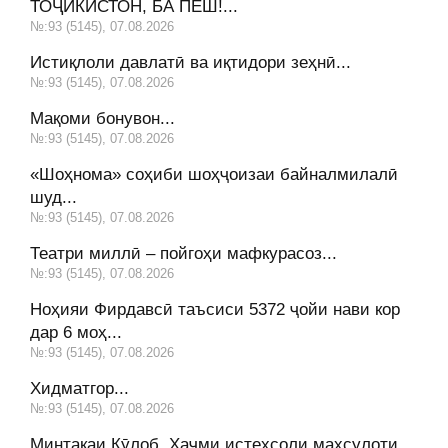
ТОҶИКИСТОН, БА ПЕШ!...
№:93 (5145), 07.08.2026
Истиқлоли давлатӣ ва иқтидори зеҳнӣ...
№:93 (5145), 07.08.2026
Мақоми бонувон...
№:93 (5145), 07.08.2026
«Шоҳнома» соҳиби шоҳҷоизаи байналмилалӣ
шуд...
№:93 (5145), 07.08.2026
Театри миллӣ – пойгоҳи мафкурасоз...
№:93 (5145), 07.08.2026
Ноҳияи Фирдавсӣ таъсиси 5372 ҷойи нави кор
дар 6 моҳ...
№:93 (5145), 07.08.2026
Хидматгор...
№:93 (5145), 07.08.2026
Минтақаи Кӯлоб. Ҳаҷми истеҳсоли маҳсулоти