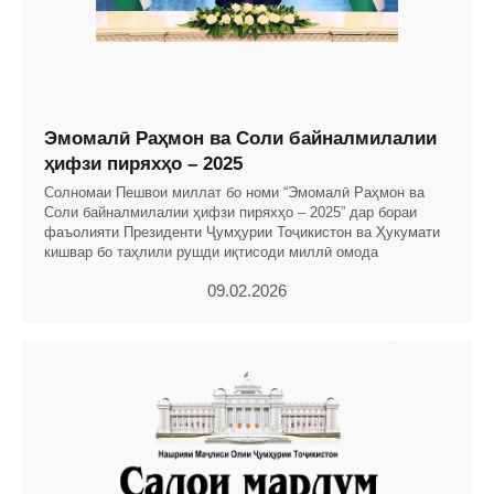
Эмомалӣ Раҳмон ва Соли байналмилалии
ҳифзи пиряхҳо – 2025
Солномаи Пешвои миллат бо номи “Эмомалӣ Раҳмон ва
Соли байналмилалии ҳифзи пиряхҳо – 2025” дар бораи
фаъолияти Президенти Ҷумҳурии Тоҷикистон ва Ҳукумати
кишвар бо таҳлили рушди иқтисоди миллӣ омода
09.02.2026