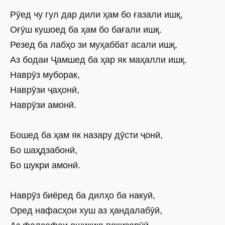
Рӯед чу гул дар дили ҳам бо ғазали ишқ,
Оғӯш кушоед ба ҳам бо бағали ишқ.
Резед ба лабҳо зи муҳаббат асали ишқ,
Аз бодаи Ҷамшед ба ҳар як маҳалли ишқ.
Наврӯз муборак,
Наврӯзи ҷаҳонӣ,
Наврӯзи амонӣ.
Бошед ба ҳам як назару дӯсти ҷонӣ,
Бо шаҳдзабонӣ,
Бо шукри амонӣ.
Наврӯз биёред ба дилҳо ба накуӣ,
Оред нафасҳои хуш аз ҳандалабӯӣ,