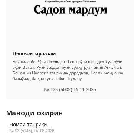
Пешвои муаззам
Бахшида ба Рӯзи Президент Гашт рӯзи шонздаҳ худ рӯзи
эҳёи Ватан, Рӯзи ваҳдат, рӯзи сулҳу рӯзи амни Анҷуман.
Бошад ин Иҷлосия таърихию дарёдмон, Насли баъд онро
биомӯзад ба ҳар гуна забон. Будану
№:136 (5032) 19.11.2025
Маводи охирин
Номаи табрикӣ...
№:93 (5145), 07.08.2026