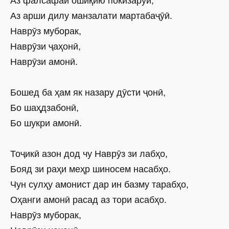
Аз фалсафаи ошиқию покизарӯӣ,
Аз арши дилу манзалати мартабаҷӯӣ.
Наврӯз муборак,
Наврӯзи ҷаҳонӣ,
Наврӯзи амонӣ.
Бошед ба ҳам як назару дӯсти ҷонӣ,
Бо шаҳдзабонӣ,
Бо шукри амонӣ.
Тоҷикӣ азон дод чу Наврӯз зи лабҳо,
Бояд зи раҳи меҳр шиносем насабҳо.
Чун сулҳу амонист дар ин базму тарабҳо,
Оҳанги амонӣ расад аз тори асабҳо.
Наврӯз муборак,