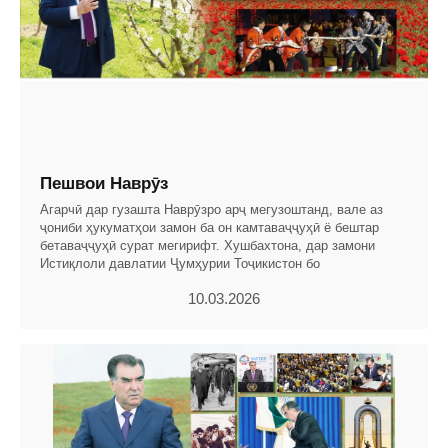
Пешвои Наврӯз
Агарчӣ дар гузашта Наврӯзро арҷ мегузоштанд, вале аз
ҷониби ҳукуматҳои замон ба он камтаваҷҷуҳӣ ё бештар
бетаваҷҷуҳӣ сурат мегирифт. Хушбахтона, дар замони
Истиқлоли давлатии Ҷумҳурии Тоҷикистон бо
10.03.2026