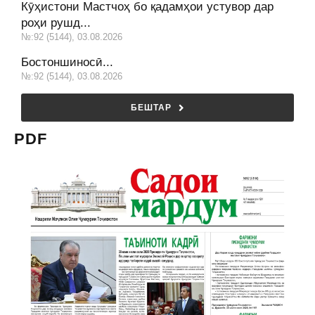
Кӯҳистони Мастчоҳ бо қадамҳои устувор дар
роҳи рушд...
№:92 (5144), 03.08.2026
Бостоншиносӣ...
№:92 (5144), 03.08.2026
БЕШТАР
PDF