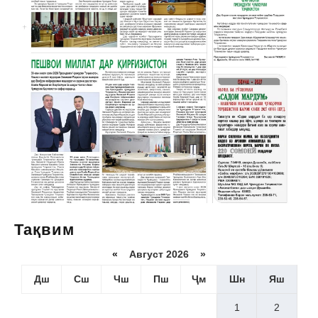
Тақвим
«
Август 2026 »
Дш
Сш
Чш
Пш
Ҷм
Шн
Яш
1
2