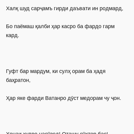
Халқ шуд сарҷамъ гирди даъвати ин родмард,
Бо паёмаш қалби ҳар касро ба фардо гарм
кард.
Гуфт бар мардум, ки сулҳ орам ба ҳадя
баҳратон,
Ҳар яке фарди Ватанро дӯст медорам чу ҷон.