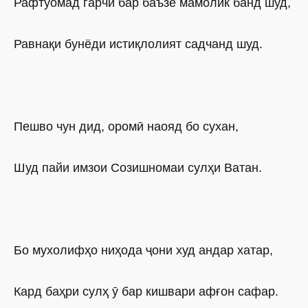
Рафтуомад гарчи бар баъзе мамолик банд шуд,
Равнақи бунёди истиқлолият садчанд шуд.
Пешво чун дид, оромӣ наояд бо сухан,
Шуд пайи имзои Созишномаи сулҳи Ватан.
Бо мухолифҳо ниҳода ҷони худ андар хатар,
Кард баҳри сулҳ ӯ бар кишвари афғон сафар.