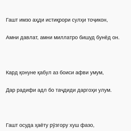
Гашт имзо аҳди истиқрори сулҳи тоҷикон,
Амни давлат, амни миллатро бишуд бунёд он.
Кард қонуне қабул аз боиси афви умум,
Дар радифи адл бо таҷдиди даргоҳи улум.
Гашт осуда ҳаёту рӯзгору хуш фазо,