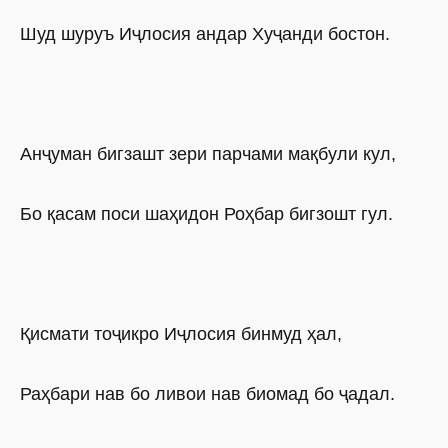
Шуд шуруъ Иҷлосия андар Хуҷанди бостон.
Анҷуман бигзашт зери парчами мақбули кул,
Бо қасам поси шаҳидон Роҳбар бигзошт гул.
Қисмати тоҷикро Иҷлосия бинмуд ҳал,
Раҳбари нав бо ливои нав биомад бо ҷадал.