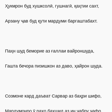
Ҳукмрон буд хушксолӣ, гушнагӣ, қаҳтии сахт,
Арзану ҷав буд қути мардуми баргаштабахт.
Паҳн шуд беморие аз ғаллаи вайроншуда,
Гашта бечора пизишкон аз даво, ҳайрон шуда.
Созмоне кард даъват Сарвар аз баҳри шифо,
Мардумонро ӯ раҳо бахшид аз ин ҷабру ҷафо.