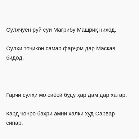
Сулҳҷӯён рӯй сӯи Мағрибу Машриқ ниҳод,
Сулҳи тоҷикон самар фарҷом дар Маскав
бидод.
Гарчи сулҳи мо сиёсӣ буду ҳар дам дар хатар,
Кард ҷонро баҳри амни халқи худ Сарвар
сипар.