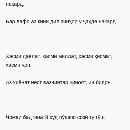
накард,
Бар вафо аз кини дил зинҳор ӯ ҷаҳде накард.
Хасми давлат, хасми миллат, хасми қисмат,
хасми ҷон,
Аз хиёнат нест вазнинтар ҷиноят, ин бидон.
Ҷомаи бадтинатӣ худ пӯшию созӣ ту гӯш,