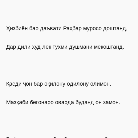
Ҳизбиён бар даъвати Раҳбар муросо доштанд,
Дар дили худ лек тухми душманӣ мекоштанд.
Қасди ҷон бар оқилону одилону олимон,
Мазҳаби бегонаро оварда буданд он замон.