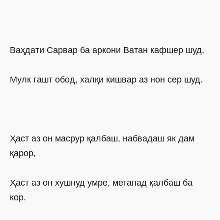
Ваҳдати Сарвар ба аркони Ватан кафшер шуд,
Мулк гашт обод, халқи кишвар аз нон сер шуд.
Ҳаст аз он масрур қалбаш, набвадаш як дам
қарор,
Ҳаст аз он хушнуд умре, метапад қалбаш ба
кор.