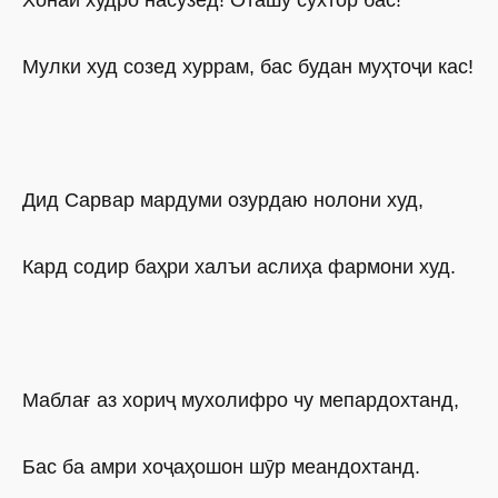
Хонаи худро насӯзед! Оташу сӯхтор бас!
Мулки худ созед хуррам, бас будан муҳтоҷи кас!
Дид Сарвар мардуми озурдаю нолони худ,
Кард содир баҳри халъи аслиҳа фармони худ.
Маблағ аз хориҷ мухолифро чу мепардохтанд,
Бас ба амри хоҷаҳошон шӯр меандохтанд.