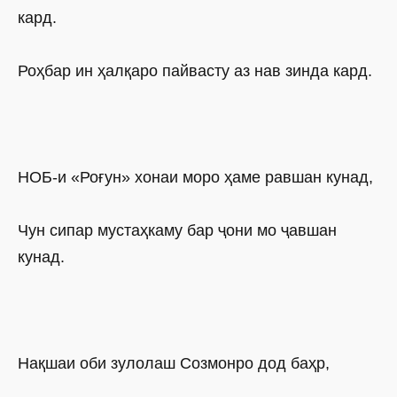
кард.
Роҳбар ин ҳалқаро пайвасту аз нав зинда кард.
НОБ-и «Роғун» хонаи моро ҳаме равшан кунад,
Чун сипар мустаҳкаму бар ҷони мо ҷавшан
кунад.
Нақшаи оби зулолаш Созмонро дод баҳр,