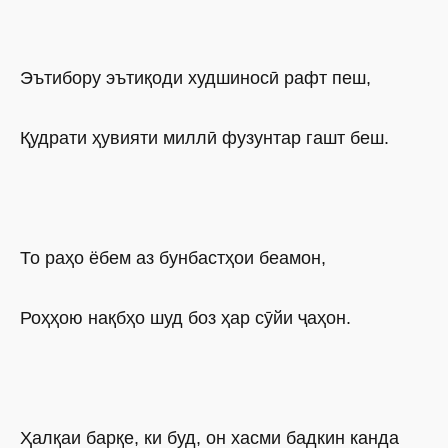
Эътибору эътиқоди худшиносӣ рафт пеш,
Қудрати ҳувияти миллӣ фузунтар гашт беш.
То раҳо ёбем аз бунбастҳои беамон,
Роҳҳою нақбҳо шуд боз ҳар сӯйи ҷаҳон.
Ҳалқаи барқе, ки буд, он хасми бадкин канда