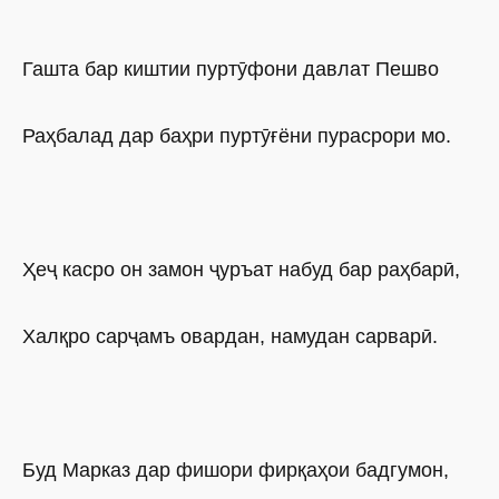
Гашта бар киштии пуртӯфони давлат Пешво
Раҳбалад дар баҳри пуртӯғёни пурасрори мо.
Ҳеҷ касро он замон ҷуръат набуд бар раҳбарӣ,
Халқро сарҷамъ овардан, намудан сарварӣ.
Буд Марказ дар фишори фирқаҳои бадгумон,