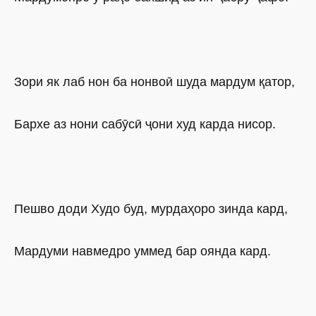
Зори як лаб нон ба нонвоӣ шуда мардум қатор,
Бархе аз нони сабӯсӣ ҷони худ карда нисор.
Пешво доди Худо буд, мурдаҳоро зинда кард,
Мардуми навмедро уммед бар оянда кард.