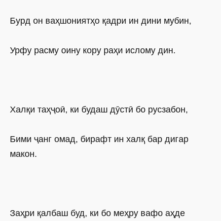
Бурд он ваҳшониятҳо қадри ин дини мубин,
Урфу расму оину кору раҳи ислому дин.
Халқи таҳҷоӣ, ки будаш дӯстӣ бо русзабон,
Бими ҷанг омад, бирафт ин халқ бар дигар
макон.
Заҳри қалбаш буд, ки бо меҳру вафо аҳде