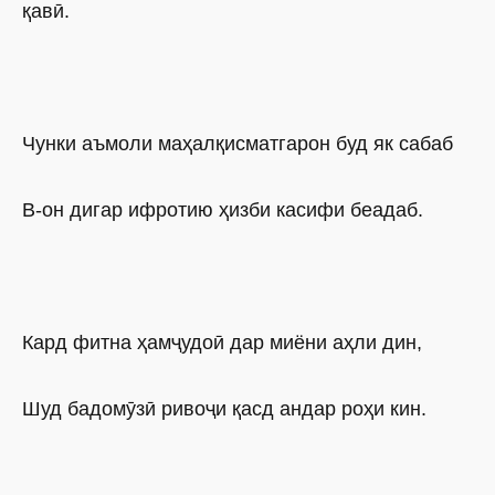
қавӣ.
Чунки аъмоли маҳалқисматгарон буд як сабаб
В-он дигар ифротию ҳизби касифи беадаб.
Кард фитна ҳамҷудоӣ дар миёни аҳли дин,
Шуд бадомӯзӣ ривоҷи қасд андар роҳи кин.