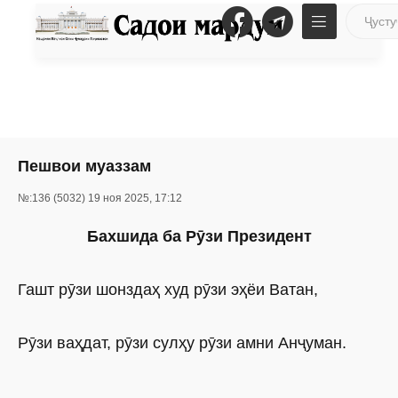
Пешвои муаззам
№:136 (5032) 19 ноя 2025, 17:12
Бахшида ба Рӯзи Президент
Гашт рӯзи шонздаҳ худ рӯзи эҳёи Ватан,
Рӯзи ваҳдат, рӯзи сулҳу рӯзи амни Анҷуман.