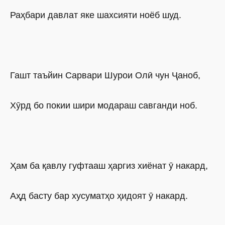
Раҳбари давлат яке шахсияти ноёб шуд.
Гашт таъйин Сарвари Шурои Олӣ чун Ҷаноб,
Хӯрд бо покии шири модараш савганди ноб.
Ҳам ба қавлу гуфтааш ҳаргиз хиёнат ӯ накард,
Аҳд басту бар хусуматҳо ҳидоят ӯ накард.