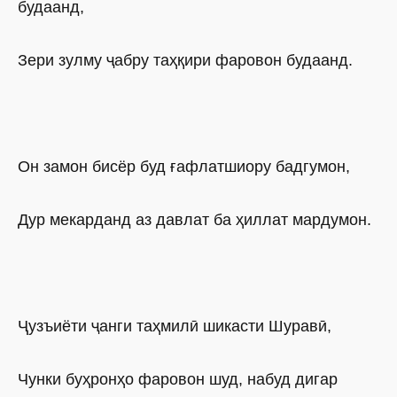
будаанд,
Зери зулму ҷабру таҳқири фаровон будаанд.
Он замон бисёр буд ғафлатшиору бадгумон,
Дур мекарданд аз давлат ба ҳиллат мардумон.
Ҷузъиёти ҷанги таҳмилӣ шикасти Шуравӣ,
Чунки буҳронҳо фаровон шуд, набуд дигар