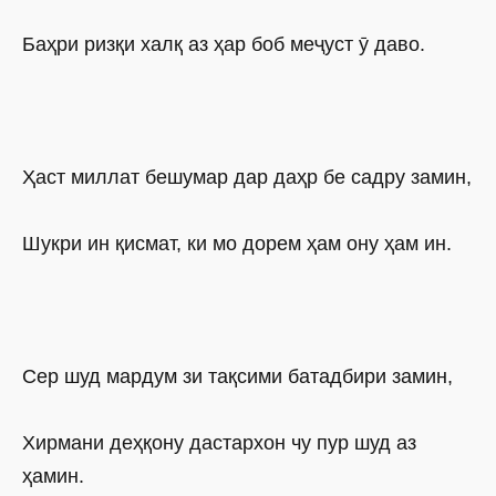
Баҳри ризқи халқ аз ҳар боб меҷуст ӯ даво.
Ҳаст миллат бешумар дар даҳр бе садру замин,
Шукри ин қисмат, ки мо дорем ҳам ону ҳам ин.
Сер шуд мардум зи тақсими батадбири замин,
Хирмани деҳқону дастархон чу пур шуд аз
ҳамин.