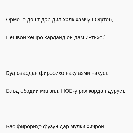
Ормоне дошт дар дил халқ ҳамчун Офтоб,
Пешвои хешро карданд он дам интихоб.
Буд овардан фирориҳо наку азми нахуст,
Баъд ободии манзил, НОБ-у раҳ кардан дуруст.
Бас фирориҳо фузун дар мулки ҳиҷрон