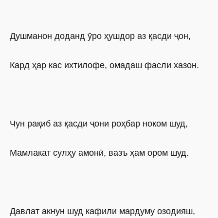
Душманон доданд ӯро ҳушдор аз қасди ҷон,
Кард ҳар кас ихтилофе, омадаш фасли хазон.
Чун рақиб аз қасди ҷони роҳбар ноком шуд,
Мамлакат сулҳу амонӣ, вазъ ҳам ором шуд.
Давлат акнун шуд кафили мардуму озодияш,