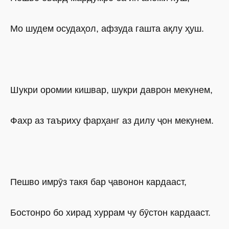
Мо шудем осудаҳол, афзуда гашта ақлу ҳуш.
Шукри оромии кишвар, шукри даврон мекунем,
Фахр аз таъриху фарҳанг аз дилу ҷон мекунем.
Пешво имрӯз такя бар ҷавонон кардааст,
Бостонро бо хирад хуррам чу бӯстон кардааст.