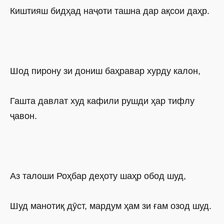
Киштияш бидҳад наҷоти ташна дар ақсои даҳр.
Шод пирону зи дониш баҳравар хурду калон,
Гашта давлат худ кафили рушди ҳар тифлу
ҷавон.
Аз талоши Роҳбар деҳоту шаҳр обод шуд,
Шуд манотиқ дӯст, мардум ҳам зи ғам озод шуд.