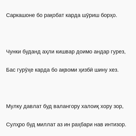
Саркашоне бо рақобат карда шӯриш борҳо.
Чунки буданд аҳли кишвар доимо андар гурез,
Бас гурӯҳе карда бо ақвоми ҳизбӣ шину хез.
Мулку давлат буд валангору халоиқ хору зор,
Сулҳро буд миллат аз ин раҳбари нав интизор.