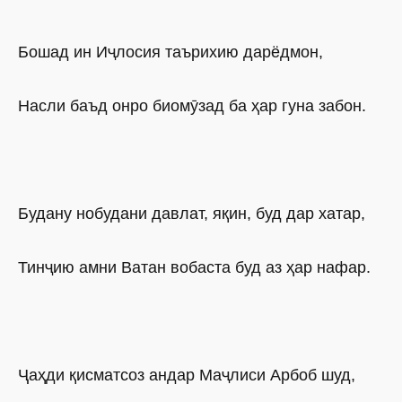
Бошад ин Иҷлосия таърихию дарёдмон,
Насли баъд онро биомӯзад ба ҳар гуна забон.
Будану нобудани давлат, яқин, буд дар хатар,
Тинҷию амни Ватан вобаста буд аз ҳар нафар.
Ҷаҳди қисматсоз андар Маҷлиси Арбоб шуд,