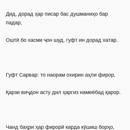
Дид, дорад ҳар писар бас душманиҳо бар
падар,
Оштӣ бо хасми ҷон шуд, гуфт ин дорад хатар.
Гуфт Сарвар: то наорам охирин аҳли фирор,
Қарзи виҷдон асту дил ҳаргиз намеёбад қарор.
Чанд баҳри ҳар фирорӣ карда кӯшиш борҳо,