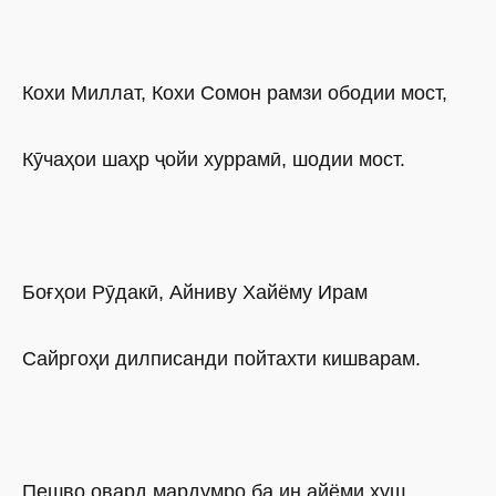
Кохи Миллат, Кохи Сомон рамзи ободии мост,
Кӯчаҳои шаҳр ҷойи хуррамӣ, шодии мост.
Боғҳои Рӯдакӣ, Айниву Хайёму Ирам
Сайргоҳи дилписанди пойтахти кишварам.
Пешво овард мардумро ба ин айёми хуш,