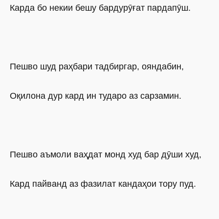
Карда бо некии бешу бардурӯғат пардапӯш.
Пешво шуд раҳбари тадбиргар, ояндабин,
Оқилона дур кард ин тударо аз сарзамин.
Пешво аъмоли ваҳдат монд худ бар дӯши худ,
Кард пайванд аз фазилат кандаҳои тору пуд.