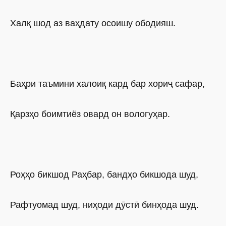
Халқ шод аз ваҳдату осоишу ободияш.
Баҳри таъмини халоиқ кард бар хориҷ сафар,
Қарзҳо боимтиёз овард он вологуҳар.
Роҳҳо бикшод Раҳбар, бандҳо бикшода шуд,
Рафтуомад шуд, ниҳоди дӯстӣ бинҳода шуд.