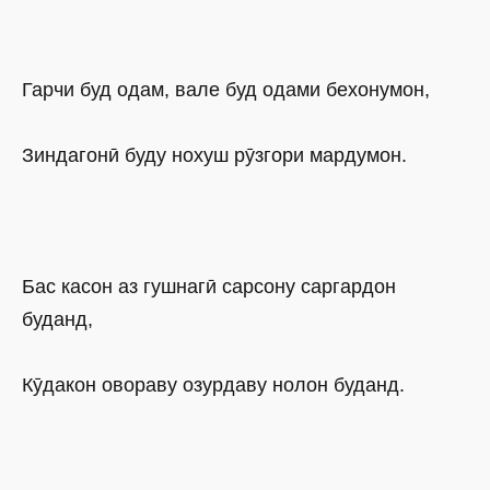
Гарчи буд одам, вале буд одами бехонумон,
Зиндагонӣ буду нохуш рӯзгори мардумон.
Бас касон аз гушнагӣ сарсону саргардон
буданд,
Кӯдакон овораву озурдаву нолон буданд.