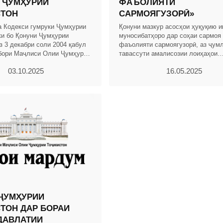
 ҶУМҲУРИИ
ФАЪОЛИЯТИ
СТОН
САРМОЯГУЗОРӢ»
а Кодекси гумруки Ҷумҳурии
Қонуни мазкур асосҳои ҳуқуқию и
ки бо Қонуни Ҷумҳурии
муносибатҳоро дар соҳаи сармоя
з 3 декабри соли 2004 қабул
фаъолияти сармоягузорӣ, аз ҷум
бори Маҷлиси Олии Ҷумҳурии
тавассути амалисозии лоиҳаҳои
. 2004, № 12, қ. 2, мод.703,
сармоягузорӣ бо истифода аз низ
03.10.2025
16.05.2025
ҳавасмандгардонӣ ва
ҶУМҲУРИИ
ТОН ДАР БОРАИ
ДАВЛАТИИ