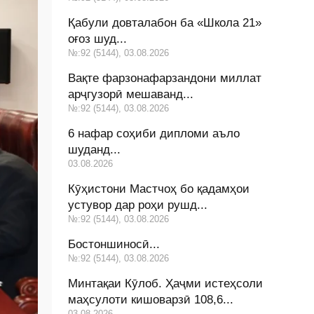
Қабули довталабон ба «Школа 21»
оғоз шуд...
№:92 (5144), 03.08.2026
Вақте фарзонафарзандони миллат
арҷгузорӣ мешаванд...
№:92 (5144), 03.08.2026
6 нафар соҳиби дипломи аъло
шуданд...
03.08.2026
Кӯҳистони Мастчоҳ бо қадамҳои
устувор дар роҳи рушд...
№:92 (5144), 03.08.2026
Бостоншиносӣ...
№:92 (5144), 03.08.2026
Минтақаи Кӯлоб. Ҳаҷми истеҳсоли
маҳсулоти кишоварзӣ 108,6...
03.08.2026