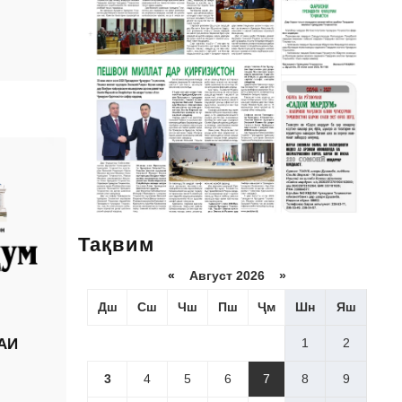
Тақвим
«
Август 2026 »
Дш
Сш
Чш
Пш
Ҷм
Шн
Яш
1
2
АИ
3
4
5
6
7
8
9