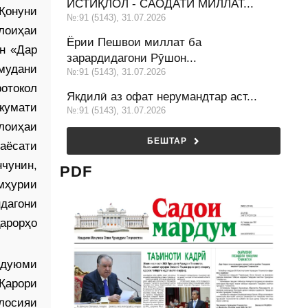
ИСТИҚЛОЛ - САОДАТИ МИЛЛАТ...
Қонуни
№:91 (5143), 31.07.2026
лоиҳаи
Ёрии Пешвои миллат ба
н «Дар
зарардидагони Рӯшон...
мудани
№:91 (5143), 31.07.2026
ротокол
Якдилӣ аз офат нерумандтар аст...
кумати
№:91 (5143), 31.07.2026
 лоиҳаи
БЕШТАР
раёсати
чунин,
PDF
мҳурии
дагони
арорҳо
 дуюми
Қарори
лосияи