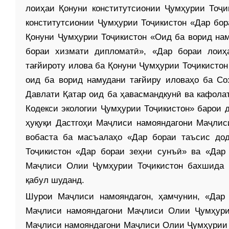
лоиҳаи Қонуни конститутсионии Ҷумҳурии Тоҷи
конститутсионии Ҷумҳурии Тоҷикистон «Дар бо
Қонуни Ҷумҳурии Тоҷикистон «Оид ба ворид нам
бораи хизмати дип­ломатӣ», «Дар бораи лои
тағйироту илова ба Қонуни Ҷумҳурии Тоҷикистон
оид ба ворид намудани тағйиру иловаҳо ба Со
Давлати Қатар оид ба ҳавас­мандкунӣ ва кафола
Кодекси экологии Ҷумҳурии Тоҷикистон» барои 
ҳуқуқи Дастгоҳи Маҷлиси намояндагони Маҷлис
вобаста ба масъалаҳо «Дар бораи таъсис дод
Тоҷикистон «Дар бораи зеҳни сунъӣ» ва «Дар
Маҷлиси Олии Ҷумҳурии Тоҷикис­тон бахшида 
қабул шуданд.
Шурои Маҷлиси намояндагон, ҳамчунин, «Дар
Маҷлиси намояндагони Маҷлиси Олии Ҷумҳури
Маҷлиси намояндагони Маҷлиси Олии Ҷумҳурии 