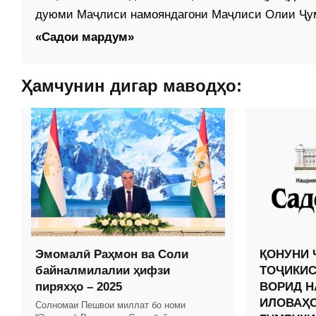
дуюми Маҷлиси намояндагони Маҷлиси Олии Ҷумҳ
«Садои мардум»
Ҳамчунин дигар маводҳо:
Эмомалӣ Раҳмон ва Соли
ҚОНУНИ 
байналмилалии ҳифзи
ТОҶИКИС
пиряхҳо – 2025
ВОРИД Н
ИЛОВАҲО
Солномаи Пешвои миллат бо номи