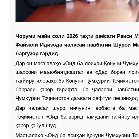
Чоруми майи соли 2026 таҳти раёсати Раиси 
Файзалӣ Идизода ҷаласаи навбатии Шурои М
баргузор гардид.
Дар он масъалаҳо «Оид ба лоиҳаи Қонуни Ҷумҳу
шахсони маъюбиятдошта» ва «Дар бораи лоиҳ
тағйиру иловаҳо ба Қонуни Ҷумҳурии Тоҷикистон
баррасӣ қарор гирифта, ба ҷаласаи навбат
Ҷумҳурии Тоҷикистон даъвати ҳафтум пешниҳод 
Дар ҷаласаи шуро, инчунин, вобаста ба мас
Тоҷикистон «Оид ба ворид намудани тағйиру ил
қарор қабул шуд.
Масъалаҳо «Оид ба лоиҳаи Қонуни Ҷумҳурии Тоҷ