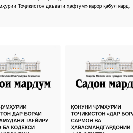
урии Тоҷикистон даъвати ҳафтум» қарор қабул кард.
ҶУМҲУРИИ
ҚОНУНИ ҶУМҲУРИИ
ТОН ДАР БОРАИ
ТОҶИКИСТОН «ДАР БОР
АМУДАНИ ТАҒЙИРУ
САРМОЯ ВА
 БА КОДЕКСИ
ҲАВАСМАНДГАРДОНИИ