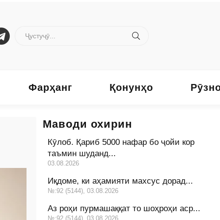
Фарҳанг
Қонунҳо
Рӯзн
Маводи охирин
Кӯлоб. Қариб 5000 нафар бо ҷойи кор
таъмин шуданд...
03.08.2026
Иқдоме, ки аҳамияти махсус дорад...
№:92 (5144), 03.08.2026
Аз роҳи пурмашаққат то шоҳроҳи аср...
№:92 (5144), 03.08.2026