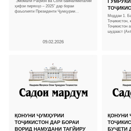
“Эмомалӣ Раҳмон ва Соли байналмилалии
ГУМРУКИ
ҳифзи пиряхҳо – 2025” дар бораи
ТОҶИКИ
фаъолияти Президенти Ҷумҳурии
Моддаи 1. Б
Тоҷикистон ва Ҳукумати кишвар бо
Тоҷикистон, 
таҳлили рушди иқтисоди миллӣ омода
Тоҷикистон а
шудааст (Ах
Тоҷикистон, с
09.02.2026
мод.
ҚОНУНИ ҶУМҲУРИИ
ҚОНУНИ 
ТОҶИКИСТОН ДАР БОРАИ
ТОҶИКИС
ВОРИД НАМУДАНИ ТАҒЙИРУ
БУҶЕТИ 