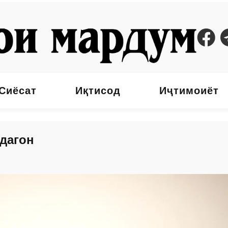
Сиёсат
Иқтисод
Иҷтимоиёт
дагон