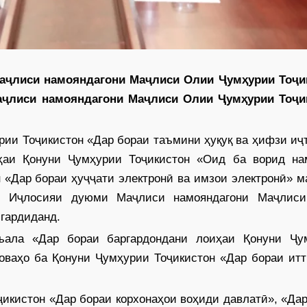
Маҷлиси намояндагони Маҷлиси Олии Ҷумҳурии Тоҷи
аҷлиси намояндагони Маҷлиси Олии Ҷумҳурии Тоҷи
рии Тоҷикистон «Дар бораи таъмини ҳуқуқ ва ҳифзи и
аи Қонуни Ҷумҳурии Тоҷикистон «Оид ба ворид на
 «Дар бораи ҳуҷҷати электронӣ ва имзои электронӣ» 
ии Иҷлосияи дуюми Маҷлиси намояндагони Маҷлис
гардиданд.
ъала «Дар бораи баргардондани лоиҳаи Қонуни Ҷу
оваҳо ба Қонуни Ҷумҳурии Тоҷикистон «Дар бораи итт
икистон «Дар бораи корхонаҳои воҳиди давлатӣ», «Да