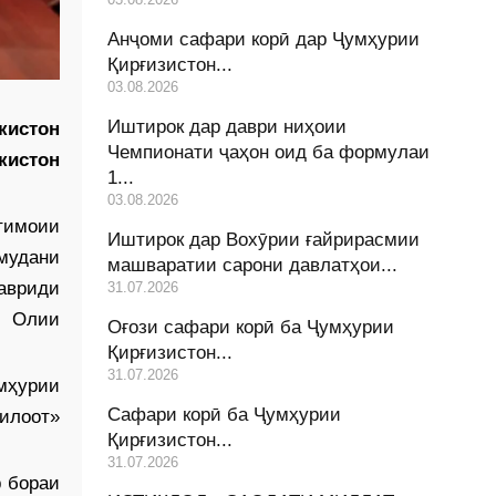
Анҷоми сафари корӣ дар Ҷумҳурии
Қирғизистон...
03.08.2026
Иштирок дар даври ниҳоии
кистон
Чемпионати ҷаҳон оид ба формулаи
кистон
1...
03.08.2026
ҷтимоии
Иштирок дар Вохӯрии ғайрирасмии
мудани
машваратии сарони давлатҳои...
мавриди
31.07.2026
и Олии
Оғози сафари корӣ ба Ҷумҳурии
Қирғизистон...
31.07.2026
мҳурии
Сафари корӣ ба Ҷумҳурии
илоот»
Қирғизистон...
31.07.2026
р бораи