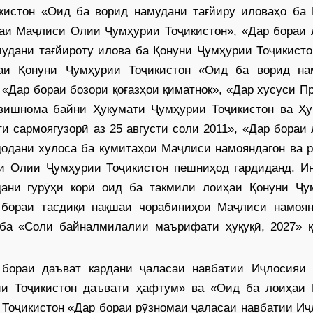
кистон «Оид ба ворид намудани тағйиру иловаҳо ба 
раи Маҷлиси Олии Ҷумҳурии Тоҷикистон», «Дар бораи 
удани тағйироту илова ба Қонуни Ҷумҳурии Тоҷикисто
ҳаи Қонуни Ҷумҳурии Тоҷикистон «Оид ба ворид на
 «Дар бораи бозори қоғазҳои қиматнок», «Дар хусуси П
зишнома байни Ҳукумати Ҷумҳурии Тоҷикис­тон ва Ҳу
ти сармоягузорӣ аз 25 августи соли 2011», «Дар бораи
додани хулоса ба кумитаҳои Маҷлиси намояндагон ва 
и Олии Ҷумҳурии Тоҷикистон пешниҳод гардиданд. Ин
ани гурӯҳи корӣ оид ба такмили лоиҳаи Қонуни Ҷу
 бораи тасдиқи нақшаи чорабиниҳои Маҷлиси намоян
ба «Соли байналмилалии маърифати ҳуқуқӣ, 2027» қ
 бораи даъват кардани ҷаласаи навбатии Иҷлосияи
и Тоҷикистон даъвати ҳафтум» ва «Оид ба лоиҳаи 
Тоҷикистон «Дар бораи рӯзномаи ҷаласаи навбатии Иҷ