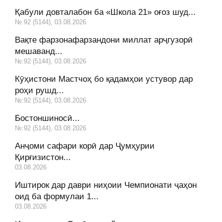
Қабули довталабон ба «Школа 21» оғоз шуд...
№:92 (5144), 03.08.2026
Вақте фарзонафарзандони миллат арҷгузорӣ
мешаванд...
№:92 (5144), 03.08.2026
Кӯҳистони Мастчоҳ бо қадамҳои устувор дар
роҳи рушд...
№:92 (5144), 03.08.2026
Бостоншиносӣ...
№:92 (5144), 03.08.2026
Анҷоми сафари корӣ дар Ҷумҳурии
Қирғизистон...
03.08.2026
Иштирок дар даври ниҳоии Чемпионати ҷаҳон
оид ба формулаи 1...
03.08.2026