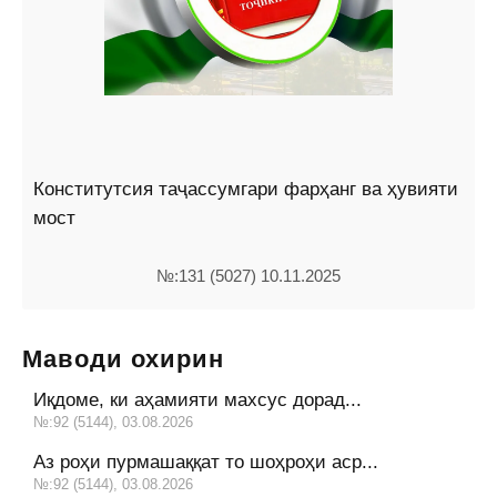
Конститутсия таҷассумгари фарҳанг ва ҳувияти
мост
№:131 (5027) 10.11.2025
Маводи охирин
Иқдоме, ки аҳамияти махсус дорад...
№:92 (5144), 03.08.2026
Аз роҳи пурмашаққат то шоҳроҳи аср...
№:92 (5144), 03.08.2026