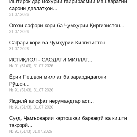
Иштирок дар Вохӯрии ғайрирасмии машваратии
сарони давлатҳои...
31.07.2026
Оғози сафари корӣ ба Ҷумҳурии Қирғизистон...
31.07.2026
Сафари корӣ ба Ҷумҳурии Қирғизистон...
31.07.2026
ИСТИҚЛОЛ - САОДАТИ МИЛЛАТ...
№:91 (5143), 31.07.2026
Ёрии Пешвои миллат ба зарардидагони
Рӯшон...
№:91 (5143), 31.07.2026
Якдилӣ аз офат нерумандтар аст...
№:91 (5143), 31.07.2026
Суғд. Ҷамъоварии картошкаи барвақтӣ ва кишти
такрорӣ...
№:91 (5143) 31.07.2026