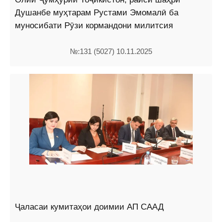
Душанбе муҳтарам Рустами Эмомалӣ ба
муносибати Рӯзи кормандони милитсия
№:131 (5027) 10.11.2025
Ҷаласаи кумитаҳои доимии АП СААД