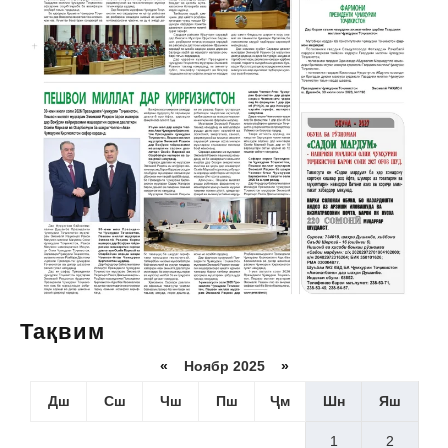
Тақвим
«
Ноябр 2025
»
Дш
Сш
Чш
Пш
Ҷм
Шн
Яш
1
2