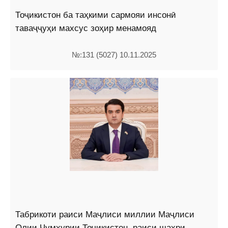
Тоҷикистон ба таҳкими сармояи инсонӣ
таваҷҷуҳи махсус зоҳир менамояд
№:131 (5027) 10.11.2025
Табрикоти раиси Маҷлиси миллии Маҷлиси
Олии Ҷумҳурии Тоҷикистон, раиси шаҳри