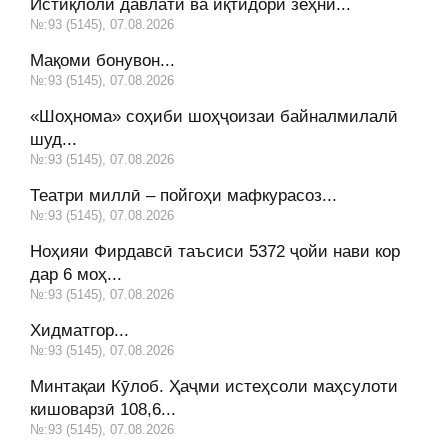
Истиқлоли давлатӣ ва иқтидори зеҳнӣ...
№:93 (5145), 07.08.2026
Мақоми бонувон...
№:93 (5145), 07.08.2026
«Шоҳнома» соҳиби шоҳҷоизаи байналмилалӣ
шуд...
№:93 (5145), 07.08.2026
Театри миллӣ – пойгоҳи мафкурасоз...
№:93 (5145), 07.08.2026
Ноҳияи Фирдавсӣ таъсиси 5372 ҷойи нави кор
дар 6 моҳ...
№:93 (5145), 07.08.2026
Хидматгор...
№:93 (5145), 07.08.2026
Минтақаи Кӯлоб. Ҳаҷми истеҳсоли маҳсулоти
кишоварзӣ 108,6...
№:93 (5145), 07.08.2026