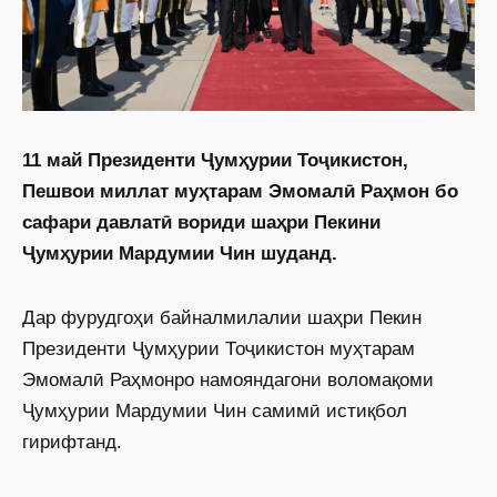
11 май Президенти Ҷумҳурии Тоҷикистон,
Пешвои миллат муҳтарам Эмомалӣ Раҳмон бо
сафари давлатӣ вориди шаҳри Пекини
Ҷумҳурии Мардумии Чин шуданд.
Дар фурудгоҳи байналмилалии шаҳри Пекин
Президенти Ҷумҳурии Тоҷикистон муҳтарам
Эмомалӣ Раҳмонро намояндагони воломақоми
Ҷумҳурии Мардумии Чин самимӣ истиқбол
гирифтанд.