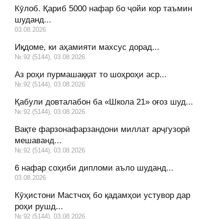
Кӯлоб. Қариб 5000 нафар бо ҷойи кор таъмин
шуданд...
03.08.2026
Иқдоме, ки аҳамияти махсус дорад...
№:92 (5144), 03.08.2026
Аз роҳи пурмашаққат то шоҳроҳи аср...
№:92 (5144), 03.08.2026
Қабули довталабон ба «Школа 21» оғоз шуд...
№:92 (5144), 03.08.2026
Вақте фарзонафарзандони миллат арҷгузорӣ
мешаванд...
№:92 (5144), 03.08.2026
6 нафар соҳиби дипломи аъло шуданд...
03.08.2026
Кӯҳистони Мастчоҳ бо қадамҳои устувор дар
роҳи рушд...
№:92 (5144), 03.08.2026