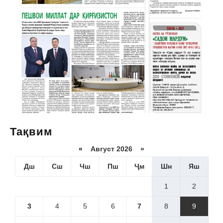
Тақвим
«
Август 2026 »
Дш
Сш
Чш
Пш
Ҷм
Шн
Яш
1
2
3
4
5
6
7
8
9