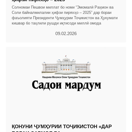
Солномаи Пешвои миллат бо номи “Эмомалӣ Раҳмон ва
Соли байналмилалии ҳифзи пиряхҳо – 2025” дар бораи
фаъолияти Президенти Ҷумҳурии Тоҷикистон ва Ҳукумати
кишвар бо таҳлили рушди иқтисоди миллӣ омода
09.02.2026
ҚОНУНИ ҶУМҲУРИИ ТОҶИКИСТОН «ДАР