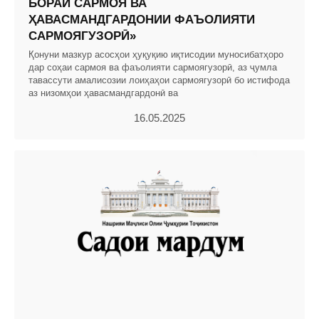
БОРАИ САРМОЯ ВА
ҲАВАСМАНДГАРДОНИИ ФАЪОЛИЯТИ
САРМОЯГУЗОРӢ»
Қонуни мазкур асосҳои ҳуқуқию иқтисодии муносибатҳоро
дар соҳаи сармоя ва фаъолияти сармоягузорӣ, аз ҷумла
тавассути амалисозии лоиҳаҳои сармоягузорӣ бо истифода
аз низомҳои ҳавасмандгардонӣ ва
16.05.2025