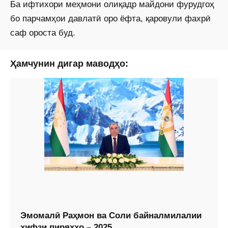
Ба ифтихори меҳмони олиқадр майдони фурудгоҳ
бо парчамҳои давлатӣ оро ёфта, қаровули фахрӣ
саф ороста буд.
Ҳамчунин дигар маводҳо:
Эмомалӣ Раҳмон ва Соли байналмилалии
ҳифзи пиряхҳо – 2025