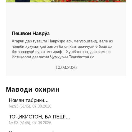
Пешвои Наврӯз
Агарчӣ дар гузашта Наврӯзро арҷ мегузоштанд, вале аз
ҷониби ҳукуматҳои замон ба он камтаваҷҷуҳӣ ё бештар
бетаваҷҷуҳӣ сурат мегирифт. Хушбахтона, дар замони
Истиқлоли давлатии Ҷумҳурии Тоҷикистон бо
10.03.2026
Маводи охирин
Номаи табрикӣ...
№:93 (5145), 07.08.2026
ТОҶИКИСТОН, БА ПЕШ!...
№:93 (5145), 07.08.2026