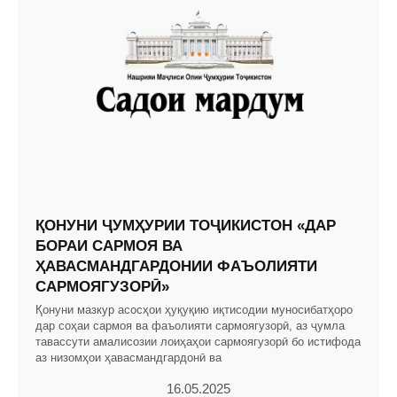
ҚОНУНИ ҶУМҲУРИИ ТОҶИКИСТОН «ДАР
БОРАИ САРМОЯ ВА
ҲАВАСМАНДГАРДОНИИ ФАЪОЛИЯТИ
САРМОЯГУЗОРӢ»
Қонуни мазкур асосҳои ҳуқуқию иқтисодии муносибатҳоро
дар соҳаи сармоя ва фаъолияти сармоягузорӣ, аз ҷумла
тавассути амалисозии лоиҳаҳои сармоягузорӣ бо истифода
аз низомҳои ҳавасмандгардонӣ ва
16.05.2025