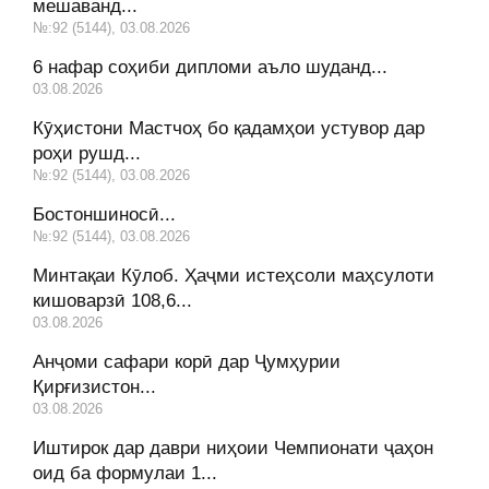
мешаванд...
№:92 (5144), 03.08.2026
6 нафар соҳиби дипломи аъло шуданд...
03.08.2026
Кӯҳистони Мастчоҳ бо қадамҳои устувор дар
роҳи рушд...
№:92 (5144), 03.08.2026
Бостоншиносӣ...
№:92 (5144), 03.08.2026
Минтақаи Кӯлоб. Ҳаҷми истеҳсоли маҳсулоти
кишоварзӣ 108,6...
03.08.2026
Анҷоми сафари корӣ дар Ҷумҳурии
Қирғизистон...
03.08.2026
Иштирок дар даври ниҳоии Чемпионати ҷаҳон
оид ба формулаи 1...