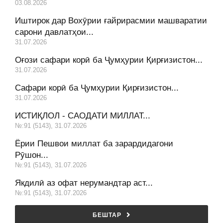
03.08.2026
Иштирок дар Вохӯрии ғайрирасмии машваратии
сарони давлатҳои...
31.07.2026
Оғози сафари корӣ ба Ҷумҳурии Қирғизистон...
31.07.2026
Сафари корӣ ба Ҷумҳурии Қирғизистон...
31.07.2026
ИСТИҚЛОЛ - САОДАТИ МИЛЛАТ...
№:91 (5143), 31.07.2026
Ёрии Пешвои миллат ба зарардидагони
Рӯшон...
№:91 (5143), 31.07.2026
Якдилӣ аз офат нерумандтар аст...
№:91 (5143), 31.07.2026
БЕШТАР