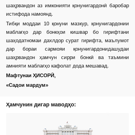
шаҳрвандон аз имконияти қонунигардонӣ баробар
истифода намоянд.
Тибқи моддаи 10 қонуни мазкур, қонунигардонии
маблағҳо дар бонкҳои кишвар бо гирифтани
шаҳодатномаи дахлдор сурат гирифта, маълумот
дар бораи сармояи қонунигардонидашудаи
шаҳрвандон ҳамчун сирри бонкӣ ва таъмини
амнияти маблағҳо кафолат дода мешавад.
Мафтунаи ҲИСОРӢ,
«Садои мардум»
Ҳамчунин дигар маводҳо: