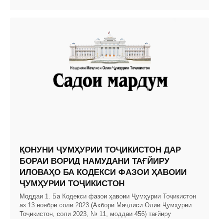
ҚОНУНИ ҶУМҲУРИИ ТОҶИКИСТОН ДАР
БОРАИ ВОРИД НАМУДАНИ ТАҒЙИРУ
ИЛОВАҲО БА КОДЕКСИ ФАЗОИ ҲАВОИИ
ҶУМҲУРИИ ТОҶИКИСТОН
Моддаи 1. Ба Кодекси фазои ҳавоии Ҷумҳурии Тоҷикистон
аз 13 ноябри соли 2023 (Ахбори Маҷлиси Олии Ҷумҳурии
Тоҷикистон, соли 2023, № 11, моддаи 456) тағйиру