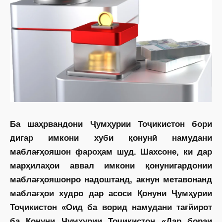
Ба шаҳрвандони Ҷумҳурии Тоҷикистон бори
дигар имкони хуби қонунӣ намудани
маблағҳояшон фароҳам шуд. Шахсоне, ки дар
марҳилаҳои аввал имкони қонунигардонии
маблағҳояшонро надоштанд, акнун метавонанд
маблағҳои худро дар асоси Қонуни Ҷумҳурии
Тоҷикистон «Оид ба ворид намудани тағйирот
ба Қонуни Ҷумҳурии Тоҷикистон «Дар бораи