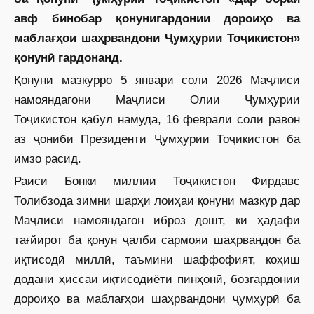
авф бинобар қонунигардонии дороиҳо ва
маблағҳои шаҳрвандони Ҷумҳурии Тоҷикистон»
қонунӣ гардонанд.
Қонуни мазкурро 5 январи соли 2026 Маҷлиси
намояндагони Маҷлиси Олии Ҷумҳурии
Тоҷикистон қабул намуда, 16 феврали соли равон
аз ҷониби Президенти Ҷумҳурии Тоҷикистон ба
имзо расид.
Раиси Бонки миллии Тоҷикистон Фирдавс
Толибзода зимни шарҳи лоиҳаи қонуни мазкур дар
Маҷлиси намояндагон иброз дошт, ки ҳадафи
тағйирот ба қонун ҷалби сармояи шаҳрвандон ба
иқтисодӣ миллӣ, таъмини шаффофият, коҳиш
додани ҳиссаи иқтисодиёти пинҳонӣ, бозгардонии
дороиҳо ва маблағҳои шаҳрвандони ҷумҳурӣ ба