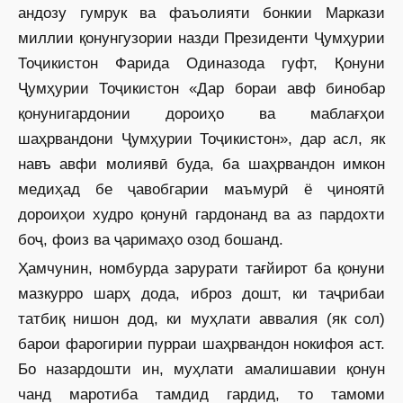
андозу гумрук ва фаъолияти бонкии Маркази
миллии қонунгузории назди Президенти Ҷумҳурии
Тоҷикистон Фарида Одиназода гуфт, Қонуни
Ҷумҳурии Тоҷикистон «Дар бораи авф бинобар
қонунигардонии дороиҳо ва маб­лағҳои
шаҳрвандони Ҷумҳурии Тоҷикистон», дар асл, як
навъ авфи молиявӣ буда, ба шаҳрвандон имкон
медиҳад бе ҷавобгарии маъмурӣ ё ҷиноятӣ
дороиҳои худро қонунӣ гардонанд ва аз пардохти
боҷ, фоиз ва ҷаримаҳо озод бошанд.
Ҳамчунин, номбурда зарурати тағйирот ба қонуни
мазкурро шарҳ дода, иброз дошт, ки таҷрибаи
татбиқ нишон дод, ки муҳлати аввалия (як сол)
барои фарогирии пурраи шаҳрвандон нокифоя аст.
Бо назардошти ин, муҳлати амалишавии қонун
чанд маротиба тамдид гардид, то тамоми