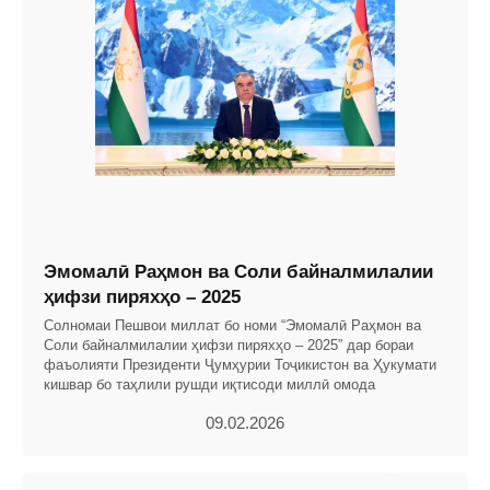
Эмомалӣ Раҳмон ва Соли байналмилалии
ҳифзи пиряхҳо – 2025
Солномаи Пешвои миллат бо номи “Эмомалӣ Раҳмон ва
Соли байналмилалии ҳифзи пиряхҳо – 2025” дар бораи
фаъолияти Президенти Ҷумҳурии Тоҷикистон ва Ҳукумати
кишвар бо таҳлили рушди иқтисоди миллӣ омода
09.02.2026