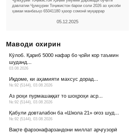
Ҷумҳурии Тоҷикистон Ҳаҷми умумии даромади буҷети
давлатии Ҷумҳурии Тоҷикистон барои соли 2026 аз ҳисоби
ҳамаи манбаъҳо 65041180 ҳазор сомонӣ муқаррар
05.12.2025
Маводи охирин
Кӯлоб. Қариб 5000 нафар бо ҷойи кор таъмин
шуданд...
03.08.2026
Иқдоме, ки аҳамияти махсус дорад...
№:92 (5144), 03.08.2026
Аз роҳи пурмашаққат то шоҳроҳи аср...
№:92 (5144), 03.08.2026
Қабули довталабон ба «Школа 21» оғоз шуд...
№:92 (5144), 03.08.2026
Вақте фарзонафарзандони миллат арҷгузорӣ