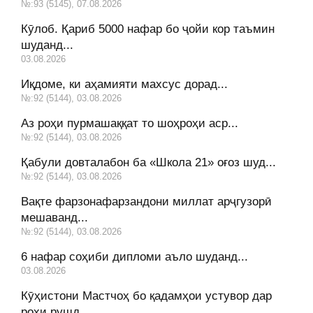
№:93 (5145), 07.08.2026
Кӯлоб. Қариб 5000 нафар бо ҷойи кор таъмин
шуданд...
03.08.2026
Иқдоме, ки аҳамияти махсус дорад...
№:92 (5144), 03.08.2026
Аз роҳи пурмашаққат то шоҳроҳи аср...
№:92 (5144), 03.08.2026
Қабули довталабон ба «Школа 21» оғоз шуд...
№:92 (5144), 03.08.2026
Вақте фарзонафарзандони миллат арҷгузорӣ
мешаванд...
№:92 (5144), 03.08.2026
6 нафар соҳиби дипломи аъло шуданд...
03.08.2026
Кӯҳистони Мастчоҳ бо қадамҳои устувор дар
роҳи рушд...