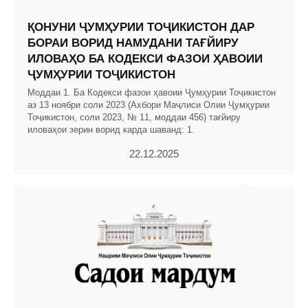
ҚОНУНИ ҶУМҲУРИИ ТОҶИКИСТОН ДАР
БОРАИ ВОРИД НАМУДАНИ ТАҒЙИРУ
ИЛОВАҲО БА КОДЕКСИ ФАЗОИ ҲАВОИИ
ҶУМҲУРИИ ТОҶИКИСТОН
Моддаи 1. Ба Кодекси фазои ҳавоии Ҷумҳурии Тоҷикистон
аз 13 ноябри соли 2023 (Ахбори Маҷлиси Олии Ҷумҳурии
Тоҷикистон, соли 2023, № 11, моддаи 456) тағйиру
иловаҳои зерин ворид карда шаванд: 1.
22.12.2025