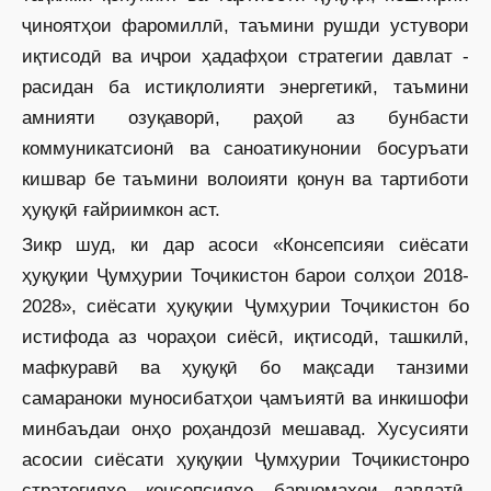
ҷиноятҳои фаромиллӣ, таъмини рушди устувори
иқтисодӣ ва иҷрои ҳадафҳои стратегии давлат -
расидан ба истиқлолияти энергетикӣ, таъмини
амнияти озуқаворӣ, раҳоӣ аз бунбасти
коммуникатсионӣ ва саноатикунонии босуръати
кишвар бе таъмини волоияти қонун ва тартиботи
ҳуқуқӣ ғайриимкон аст.
Зикр шуд, ки дар асоси «Консепсияи сиёсати
ҳуқуқии Ҷумҳурии Тоҷикис­тон барои солҳои 2018-
2028», сиё­сати ҳуқуқии Ҷумҳурии Тоҷикистон бо
истифода аз чораҳои сиёсӣ, иқтисодӣ, ташкилӣ,
мафкуравӣ ва ҳуқуқӣ бо мақсади танзими
самараноки муносибатҳои ҷамъиятӣ ва инкишофи
минбаъдаи онҳо роҳандозӣ мешавад. Хусусияти
асосии сиёсати ҳуқуқии Ҷумҳурии Тоҷикистонро
стратегияҳо, консепсияҳо, барномаҳои давлатӣ,