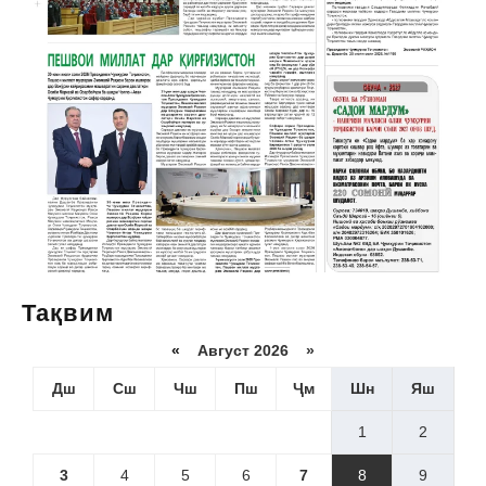
Тақвим
«
Август 2026 »
Дш
Сш
Чш
Пш
Ҷм
Шн
Яш
1
2
3
4
5
6
7
8
9