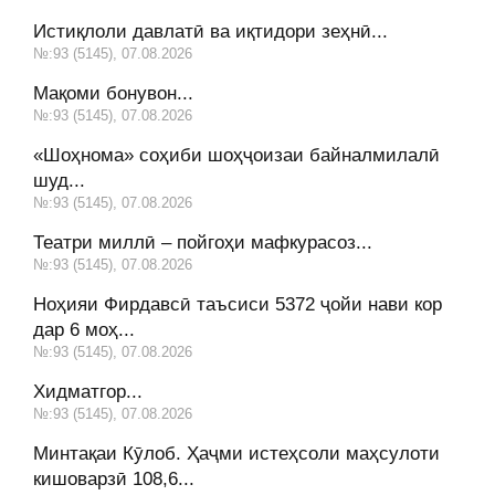
Истиқлоли давлатӣ ва иқтидори зеҳнӣ...
№:93 (5145), 07.08.2026
Мақоми бонувон...
№:93 (5145), 07.08.2026
«Шоҳнома» соҳиби шоҳҷоизаи байналмилалӣ
шуд...
№:93 (5145), 07.08.2026
Театри миллӣ – пойгоҳи мафкурасоз...
№:93 (5145), 07.08.2026
Ноҳияи Фирдавсӣ таъсиси 5372 ҷойи нави кор
дар 6 моҳ...
№:93 (5145), 07.08.2026
Хидматгор...
№:93 (5145), 07.08.2026
Минтақаи Кӯлоб. Ҳаҷми истеҳсоли маҳсулоти
кишоварзӣ 108,6...