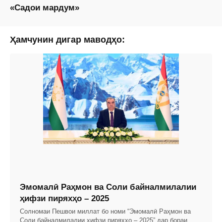
«Садои мардум»
Ҳамчунин дигар маводҳо:
Эмомалӣ Раҳмон ва Соли байналмилалии
ҳифзи пиряхҳо – 2025
Солномаи Пешвои миллат бо номи “Эмомалӣ Раҳмон ва
Соли байналмилалии ҳифзи пиряхҳо – 2025” дар бораи