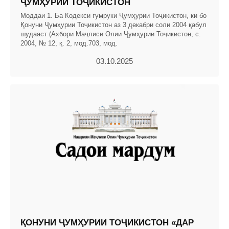
ҶУМҲУРИИ ТОҶИКИСТОН
Моддаи 1. Ба Кодекси гумруки Ҷумҳурии Тоҷикистон, ки бо
Қонуни Ҷумҳурии Тоҷикистон аз 3 декабри соли 2004 қабул
шудааст (Ахбори Маҷлиси Олии Ҷумҳурии Тоҷикистон, с.
2004, № 12, қ. 2, мод.703, мод.
03.10.2025
ҚОНУНИ ҶУМҲУРИИ ТОҶИКИСТОН «ДАР