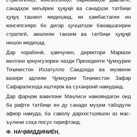
санадҳои меъёрии ҳуқуқӣ ва санадҳои татбиқи
ҳуқуқ ташкил медиҳанд, ки ҳамбастагии ин
консепсияро бо дигар ҳуҷҷатҳои банақшагирии
стратегӣ, амалияи танзим ва татбиқи ҳуқуқӣ
нишон медиҳад.
Дар чорабинӣ, ҳамчунин, директори Маркази
миллии қонунгузории назди Президенти Ҷумҳурии
Тоҷикистон Иззатулло Саидзода ва муовини
вазири адлияи Ҷумҳурии Тоҷикистон Зафар
Сафарализода иштирок ва суханронӣ намуданд.
Дар фарҷом вакилони Маҷлиси намояндагон оид
ба рафти татбиқи ин ду санади муҳим табодули
афкор намуда, ба саволу дархостҳояшон аз мас­
ъулини соҳа посух гирифтанд.
Ф. НАҶМИДДИНИЁН,