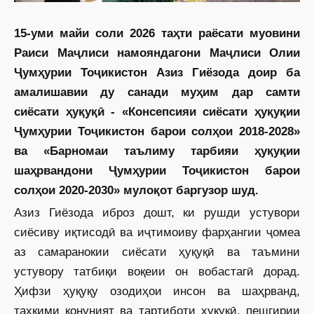
15-уми майи соли 2026 таҳти раёсати муовини
Раиси Маҷлиси намояндагони Маҷлиси Олии
Ҷумҳурии Тоҷикистон Азиз Гиёзода доир ба
амалишавии ду санади муҳим дар самти
сиёсати ҳуқуқӣ - «Консепсияи сиёсати ҳуқуқии
Ҷумҳурии Тоҷикистон барои солҳои 2018-2028»
ва «Барномаи таълиму тарбияи ҳуқуқии
шаҳрвандони Ҷумҳурии Тоҷикистон барои
солҳои 2020-2030» мулоқот баргузор шуд.
Азиз Гиёзода иброз дошт, ки рушди устувори
сиёсиву иқтисодӣ ва иҷтимоиву фарҳангии ҷомеа
аз самаранокии сиёсати ҳуқуқӣ ва таъмини
устувору татбиқи воқеии он вобастагӣ дорад.
Ҳифзи ҳуқуқу озодиҳои инсон ва шаҳрванд,
таҳкими қонуният ва тартиботи ҳуқуқӣ, пешгирии