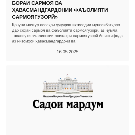
БОРАИ САРМОЯ ВА
ҲАВАСМАНДГАРДОНИИ ФАЪОЛИЯТИ
САРМОЯГУЗОРӢ»
Қонуни мазкур асосҳои ҳуқуқию иқтисодии муносибатҳоро
дар соҳаи сармоя ва фаъолияти сармоягузорӣ, аз ҷумла
тавассути амалисозии лоиҳаҳои сармоягузорӣ бо истифода
аз низомҳои ҳавасмандгардонӣ ва
16.05.2025