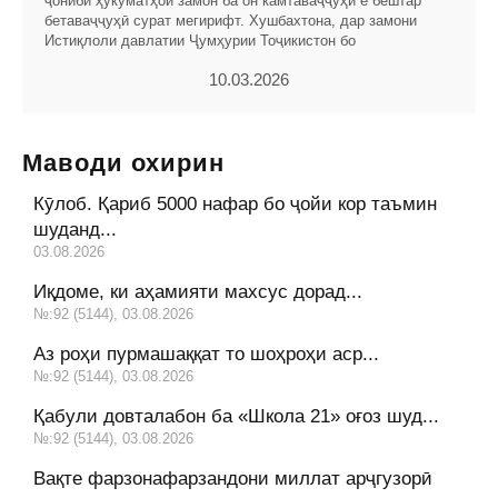
ҷониби ҳукуматҳои замон ба он камтаваҷҷуҳӣ ё бештар
бетаваҷҷуҳӣ сурат мегирифт. Хушбахтона, дар замони
Истиқлоли давлатии Ҷумҳурии Тоҷикистон бо
10.03.2026
Маводи охирин
Кӯлоб. Қариб 5000 нафар бо ҷойи кор таъмин
шуданд...
03.08.2026
Иқдоме, ки аҳамияти махсус дорад...
№:92 (5144), 03.08.2026
Аз роҳи пурмашаққат то шоҳроҳи аср...
№:92 (5144), 03.08.2026
Қабули довталабон ба «Школа 21» оғоз шуд...
№:92 (5144), 03.08.2026
Вақте фарзонафарзандони миллат арҷгузорӣ