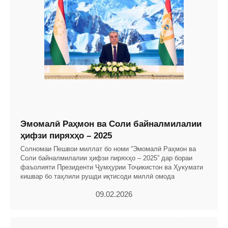
Эмомалӣ Раҳмон ва Соли байналмилалии
ҳифзи пиряхҳо – 2025
Солномаи Пешвои миллат бо номи “Эмомалӣ Раҳмон ва
Соли байналмилалии ҳифзи пиряхҳо – 2025” дар бораи
фаъолияти Президенти Ҷумҳурии Тоҷикистон ва Ҳукумати
кишвар бо таҳлили рушди иқтисоди миллӣ омода
09.02.2026