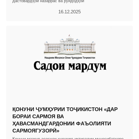
дастовардҳои назаррас ва рӯйдодҳои
16.12.2025
ҚОНУНИ ҶУМҲУРИИ ТОҶИКИСТОН «ДАР
БОРАИ САРМОЯ ВА
ҲАВАСМАНДГАРДОНИИ ФАЪОЛИЯТИ
САРМОЯГУЗОРӢ»
Қонуни мазкур асосҳои ҳуқуқию иқтисодии муносибатҳоро