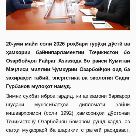
20-уми майи соли 2026 роҳбари гурӯҳи дӯстӣ ва
ҳамкории байнипарламентии Тоҷикистон бо
Озарбойҷон Ғайрат Азиззода бо раиси Кумитаи
Маҷлиси миллии Ҷумҳурии Озарбойҷон оид ба
захираҳои табиӣ, энергетика ва экология Садиг
Гурбанов мулоқот намуд.
Зимни суҳбат иброз гардид, ки аз замони барқарор
шудани муносибатҳои дипломатӣ байни
кишварҳоямон (соли 1992) ҳамкориҳои дӯстонаи
Тоҷикистону Озарбойҷон бомаром рушд карда, аз
сатҳи муқаррарӣ ба шарикии стратегӣ расидааст.