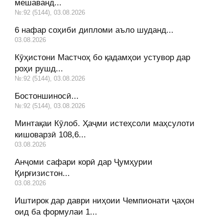
мешаванд...
№:92 (5144), 03.08.2026
6 нафар соҳиби дипломи аъло шуданд...
03.08.2026
Кӯҳистони Мастчоҳ бо қадамҳои устувор дар
роҳи рушд...
№:92 (5144), 03.08.2026
Бостоншиносӣ...
№:92 (5144), 03.08.2026
Минтақаи Кӯлоб. Ҳаҷми истеҳсоли маҳсулоти
кишоварзӣ 108,6...
03.08.2026
Анҷоми сафари корӣ дар Ҷумҳурии
Қирғизистон...
03.08.2026
Иштирок дар даври ниҳоии Чемпионати ҷаҳон
оид ба формулаи 1...