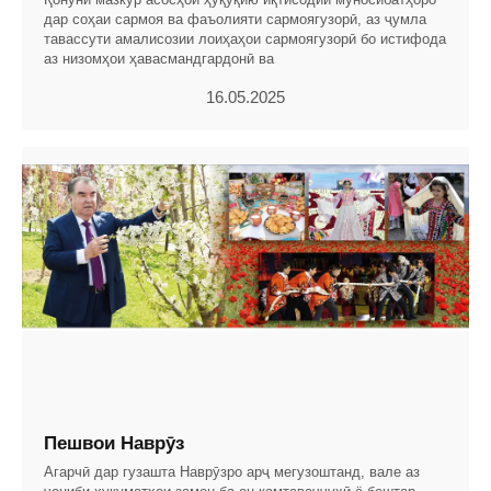
дар соҳаи сармоя ва фаъолияти сармоягузорӣ, аз ҷумла
тавассути амалисозии лоиҳаҳои сармоягузорӣ бо истифода
аз низомҳои ҳавасмандгардонӣ ва
16.05.2025
Пешвои Наврӯз
Агарчӣ дар гузашта Наврӯзро арҷ мегузоштанд, вале аз