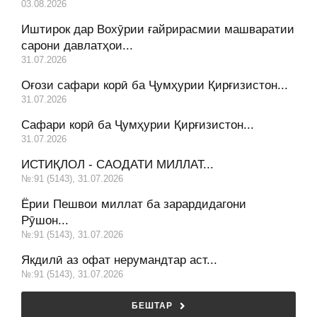
03.08.2026
Иштирок дар Вохӯрии ғайрирасмии машваратии
сарони давлатҳои...
31.07.2026
Оғози сафари корӣ ба Ҷумҳурии Қирғизистон...
31.07.2026
Сафари корӣ ба Ҷумҳурии Қирғизистон...
31.07.2026
ИСТИҚЛОЛ - САОДАТИ МИЛЛАТ...
№:91 (5143), 31.07.2026
Ёрии Пешвои миллат ба зарардидагони
Рӯшон...
№:91 (5143), 31.07.2026
Якдилӣ аз офат нерумандтар аст...
№:91 (5143), 31.07.2026
БЕШТАР