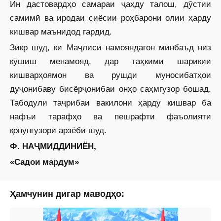
Ин дастовардҳо самараи ҷаҳду талош, дӯстии
самимӣ ва иродаи сиёсии роҳбарони олии ҳарду
кишвар маънидод гардид.
Зикр шуд, ки Маҷлиси намояндагон минбаъд низ
кӯшиш менамояд, дар таҳкими шарикии
кишварҳоямон ва рушди муносибатҳои
дуҷонибаву бисёрҷонибаи онҳо саҳмгузор бошад.
Табодули таҷрибаи вакилони ҳарду кишвар ба
нафъи тарафҳо ва пешрафти фаъолияти
қонунгузорӣ арзёбӣ шуд.
Ф. НАҶМИДДИНИЁН,
«Садои мардум»
Ҳамчунин дигар маводҳо: