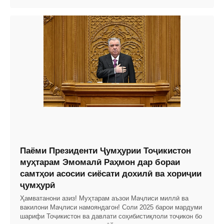
Паёми Президенти Ҷумҳурии Тоҷикистон
муҳтарам Эмомалӣ Раҳмон дар бораи
самтҳои асосии сиёсати дохилӣ ва хориҷии
ҷумҳурӣ
Ҳамватанони азиз! Муҳтарам аъзои Маҷлиси миллӣ ва
вакилони Маҷлиси намояндагон! Соли 2025 барои мардуми
шарифи Тоҷикистон ва давлати соҳибистиқлоли тоҷикон бо