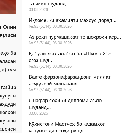
таъмин шуданд...
03.08.2026
Иқдоме, ки аҳамияти махсус дорад...
№:92 (5144), 03.08.2026
и Олии
аҷлиси
Аз роҳи пурмашаққат то шоҳроҳи аср...
№:92 (5144), 03.08.2026
ваҳо ба
Қабули довталабон ба «Школа 21»
оғоз шуд...
аласаи
№:92 (5144), 03.08.2026
ҳафтум
Вақте фарзонафарзандони миллат
арҷгузорӣ мешаванд...
тағйир
№:92 (5144), 03.08.2026
хусуси
6 нафар соҳиби дипломи аъло
аҳдуди
шуданд...
нелҳои
03.08.2026
гузорӣ
Кӯҳистони Мастчоҳ бо қадамҳои
Таъсиси
устувор дар роҳи рушд...