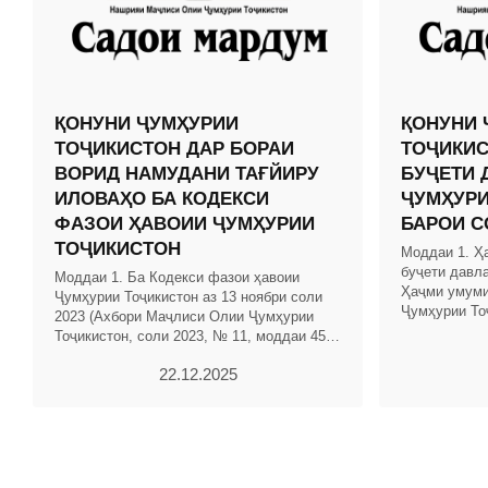
ҚОНУНИ ҶУМҲУРИИ
ҚОНУНИ 
ТОҶИКИСТОН ДАР БОРАИ
ТОҶИКИС
ВОРИД НАМУДАНИ ТАҒЙИРУ
БУҶЕТИ 
ИЛОВАҲО БА КОДЕКСИ
ҶУМҲУРИ
ФАЗОИ ҲАВОИИ ҶУМҲУРИИ
БАРОИ С
ТОҶИКИСТОН
Моддаи 1. Ҳ
буҷети давл
Моддаи 1. Ба Кодекси фазои ҳавоии
Ҳаҷми умуми
Ҷумҳурии Тоҷикистон аз 13 ноябри соли
Ҷумҳурии То
2023 (Ахбори Маҷлиси Олии Ҷумҳурии
ҳисоби ҳама
Тоҷикистон, соли 2023, № 11, моддаи 456)
сомонӣ муқа
тағйиру иловаҳои зерин ворид карда
22.12.2025
шаванд: 1.