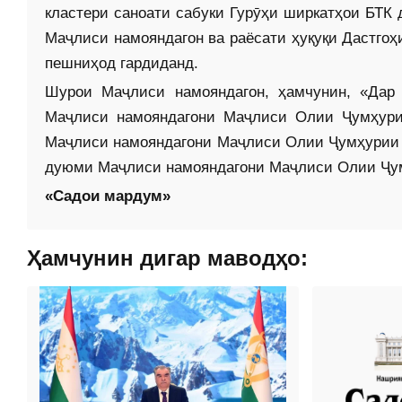
кластери саноати сабуки Гурӯҳи ширкатҳои БТК 
Маҷлиси намояндагон ва раёсати ҳуқуқи Дастго
пешниҳод гардиданд.
Шурои Маҷлиси намояндагон, ҳамчунин, «Дар
Маҷлиси намояндагони Маҷлиси Олии Ҷумҳури
Маҷлиси намояндагони Маҷлиси Олии Ҷумҳурии 
дуюми Маҷлиси намояндагони Маҷлиси Олии Ҷумҳ
«Садои мардум»
Ҳамчунин дигар маводҳо: