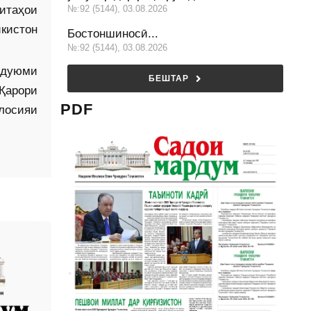
№:92 (5144), 03.08.2026
митаҳои
кистон
Бостоншиносӣ...
№:92 (5144), 03.08.2026
 дуюми
БЕШТАР
Қарори
PDF
лосияи