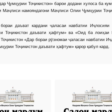
дар Ҷумҳурии Тоҷикис­тон» барои додани хулоса ба ку
ҳи Маҷлиси намояндагони Маҷлиси Олии Ҷумҳурии Тоҷи
 бораи даъват кардани ҷаласаи навбатии Иҷлосияи
и Тоҷикистон даъвати ҳафтум» ва «Оид ба лоиҳаи 
Тоҷикистон «Дар бораи рӯзномаи ҷаласаи навбатии Иҷ
урии Тоҷикистон даъвати ҳафтум» қарор қабул кард.