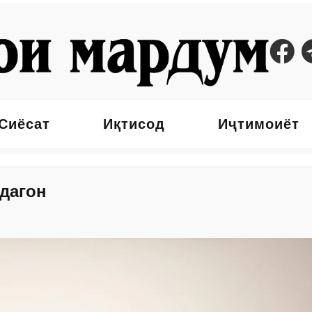
Сиёсат
Иқтисод
Иҷтимоиёт
дагон