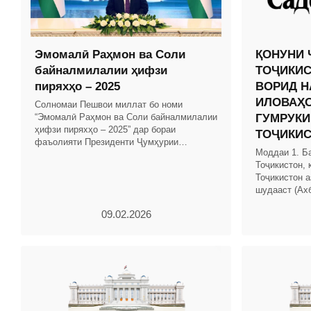
Эмомалӣ Раҳмон ва Соли
ҚОНУНИ 
байналмилалии ҳифзи
ТОҶИКИС
пиряхҳо – 2025
ВОРИД Н
ИЛОВАҲО
Солномаи Пешвои миллат бо номи
“Эмомалӣ Раҳмон ва Соли байналмилалии
ГУМРУКИ
ҳифзи пиряхҳо – 2025” дар бораи
ТОҶИКИ
фаъолияти Президенти Ҷумҳурии
Моддаи 1. Б
Тоҷикистон ва Ҳукумати кишвар бо
Тоҷикистон, 
таҳлили рушди иқтисоди миллӣ омода
Тоҷикистон а
шудааст (Ах
Тоҷикистон, с
09.02.2026
мод.