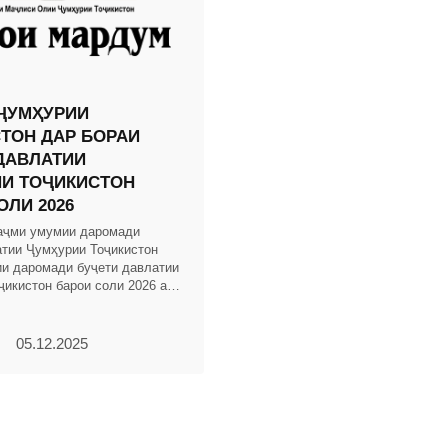
ҶУМҲУРИИ
ТОН ДАР БОРАИ
ДАВЛАТИИ
И ТОҶИКИСТОН
ОЛИ 2026
аҷми умумии даромади
атии Ҷумҳурии Тоҷикистон
и даромади буҷети давлатии
ҷикистон барои соли 2026 аз
и манбаъҳо 65041180 ҳазор
ррар
05.12.2025