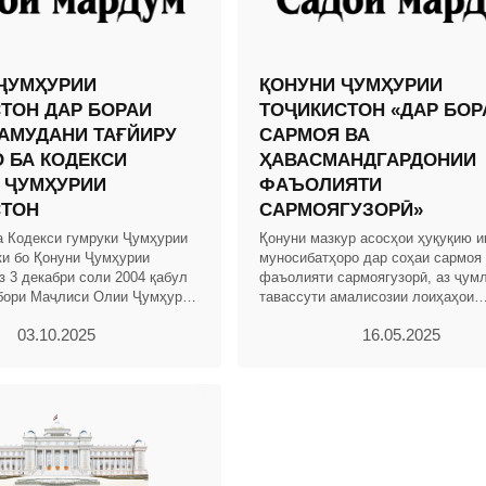
ҶУМҲУРИИ
ҚОНУНИ ҶУМҲУРИИ
ТОН ДАР БОРАИ
ТОҶИКИСТОН «ДАР БОР
АМУДАНИ ТАҒЙИРУ
САРМОЯ ВА
 БА КОДЕКСИ
ҲАВАСМАНДГАРДОНИИ
 ҶУМҲУРИИ
ФАЪОЛИЯТИ
СТОН
САРМОЯГУЗОРӢ»
а Кодекси гумруки Ҷумҳурии
Қонуни мазкур асосҳои ҳуқуқию и
ки бо Қонуни Ҷумҳурии
муносибатҳоро дар соҳаи сармоя
з 3 декабри соли 2004 қабул
фаъолияти сармоягузорӣ, аз ҷум
бори Маҷлиси Олии Ҷумҳурии
тавассути амалисозии лоиҳаҳои
. 2004, № 12, қ. 2, мод.703,
сармоягузорӣ бо истифода аз низ
03.10.2025
16.05.2025
ҳавасмандгардонӣ ва