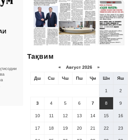
АИ
Тақвим
«
Август 2026 »
қтисодии
 ва
Дш
Сш
Чш
Пш
Ҷм
Шн
Яш
ла
1
2
омҳои
3
4
5
6
7
8
9
10
11
12
13
14
15
16
17
18
19
20
21
22
23