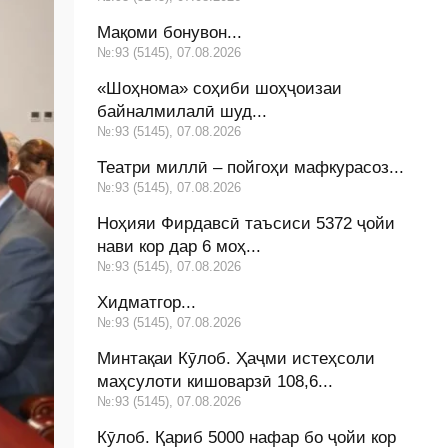
Мақоми бонувон...
№:93 (5145), 07.08.2026
«Шоҳнома» соҳиби шоҳҷоизаи
байналмилалӣ шуд...
№:93 (5145), 07.08.2026
Театри миллӣ – пойгоҳи мафкурасоз...
№:93 (5145), 07.08.2026
Ноҳияи Фирдавсӣ таъсиси 5372 ҷойи
нави кор дар 6 моҳ...
№:93 (5145), 07.08.2026
Хидматгор...
№:93 (5145), 07.08.2026
Минтақаи Кӯлоб. Ҳаҷми истеҳсоли
маҳсулоти кишоварзӣ 108,6...
№:93 (5145), 07.08.2026
Кӯлоб. Қариб 5000 нафар бо ҷойи кор