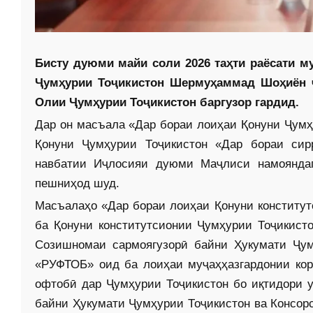
Бисту дуюми майи соли 2026 таҳти раёсати 
Ҷумҳурии Тоҷикистон Шермуҳаммад Шоҳиён 
Олии Ҷумҳурии Тоҷикистон баргузор гардид.
Дар он масъала «Дар бораи лоиҳаи Қонуни Ҷумҳ
Қонуни Ҷумҳурии Тоҷикистон «Дар бораи сир
навбатии Иҷлосияи дуюми Маҷлиси намоянда
пешниҳод шуд.
Масъалаҳо «Дар бораи лоиҳаи Қонуни конститут
ба Қонуни конститутсионии Ҷумҳурии Тоҷикисто
Созишномаи сармоягузорӣ байни Ҳукумати Ҷум
«РУФТОБ» оид ба лоиҳаи муҷаҳҳазгардонии кор
офтобӣ дар Ҷумҳурии Тоҷикистон бо иқтидори 
байни Ҳукумати Ҷумҳурии Тоҷикистон ва Консор