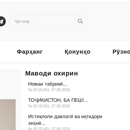
Фарҳанг
Қонунҳо
Рӯзн
Маводи охирин
Номаи табрикӣ...
№:93 (5145), 07.08.2026
ТОҶИКИСТОН, БА ПЕШ!...
№:93 (5145), 07.08.2026
Истиқлоли давлатӣ ва иқтидори
зеҳнӣ...
№:93 (5145), 07.08.2026