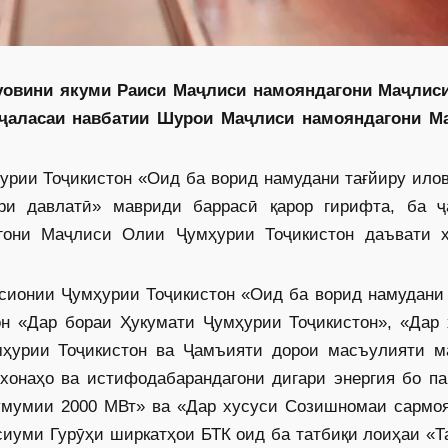
муовини якуми Раиси Маҷлиси намояндагони Маҷлис
ҷаласаи навбатии Шурои Маҷлиси намояндагони М
урии Тоҷикистон «Оид ба ворид намудани тағйиру ило
ри давлатӣ» мавриди баррасӣ қарор гирифта, ба ҷ
гони Маҷлиси Олии Ҷумҳурии Тоҷикистон даъвати 
сионии Ҷумҳурии Тоҷикистон «Оид ба ворид намудани 
н «Дар бораи Ҳукумати Ҷумҳурии Тоҷикис­тон», «Дар 
ҳурии Тоҷикистон ва Ҷамъияти дорои масъулияти м
хонаҳо ва истифодабарандагони дигари энергия бо па
умумии 2000 МВт» ва «Дар хусуси Созишномаи сармоя
сиуми Гурӯҳи ширкатҳои БТК оид ба татбиқи лоиҳаи «