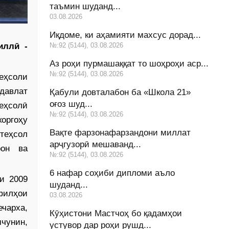
таъмин шуданд...
03.08.2026
Иқдоме, ки аҳамияти махсус дорад...
№:92 (5144), 03.08.2026
иллӣ -
Аз роҳи пурмашаққат то шоҳроҳи аср...
№:92 (5144), 03.08.2026
теҳсоли
давлат
Қабули довталабон ба «Школа 21»
оғоз шуд...
теҳсолӣ
№:92 (5144), 03.08.2026
оргоҳу
Вақте фарзонафарзандони миллат
теҳсол
арҷгузорӣ мешаванд...
рон ва
№:92 (5144), 03.08.2026
6 нафар соҳиби дипломи аъло
и 2009
шуданд...
филҳои
03.08.2026
ечарха,
Кӯҳистони Мастчоҳ бо қадамҳои
чунин,
устувор дар роҳи рушд...