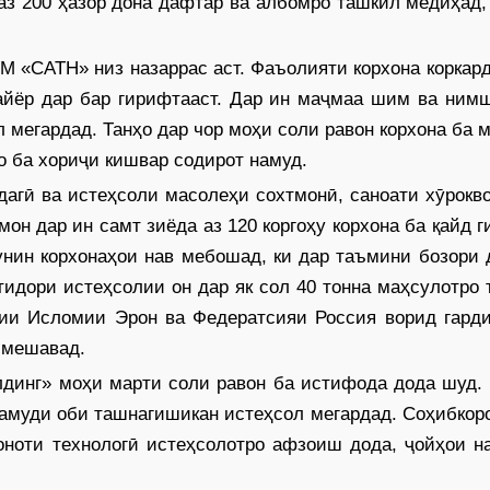
аз 200 ҳазор дона дафтар ва албомро ташкил медиҳад,
 «САТН» низ назаррас аст. Фаъолияти корхона коркар
тайёр дар бар гирифтааст. Дар ин маҷмаа шим ва ним
л мегардад. Танҳо дар чор моҳи соли равон корхона ба 
о ба хориҷи кишвар содирот намуд.
агӣ ва истеҳсоли масолеҳи сохтмонӣ, саноати хӯрокв
он дар ин самт зиёда аз 120 коргоҳу корхона ба қайд 
нин корхонаҳои нав мебошад, ки дар таъмини бозори 
тидори истеҳсолии он дар як сол 40 тонна маҳсулотро
рии Исломии Эрон ва Федератсияи Россия ворид гарди
 мешавад.
лдинг» моҳи марти соли равон ба истифода дода шуд.
амуди оби ташнагишикан истеҳсол мегардад. Соҳибкор
оноти технологӣ истеҳсолотро афзоиш дода, ҷойҳои н