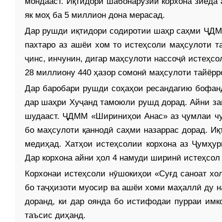
мондааст. Иқтидори шабонарӯзии корхона зиёда 
як моҳ ба 5 миллион дона мерасад.
Дар рушди иқтидори содиротии шаҳр саҳми ҶДММ
пахтаро аз ашёи хом то истеҳсоли маҳсулоти 
ҷинс, инчунин, дигар маҳсулоти нассоҷӣ истеҳсо
28 миллиону 440 ҳазор сомонӣ маҳсулоти тайёрр
Дар баробари рушди соҳаҳои ресандагию бофанд
дар шаҳри Хуҷанд тамоюли рушд дорад. Айни зам
шудааст. ҶДММ «Шириниҳои Анас» аз ҷумлаи чу
бо маҳсулоти қаннодӣ саҳми назаррас дорад. Иқ
медиҳад. Хатҳои истеҳсолии корхона аз Ҷумҳу
Дар корхона айни ҳол 4 намуди ширинӣ истеҳсол
Корхонаи истеҳсоли нӯшокиҳои «Суғд саноат хо
бо таҷҳизоти муосир ва ашёи хоми маҳаллӣ ду н
доранд, ки дар оянда бо истифодаи пурраи имк
таъсис диҳанд.