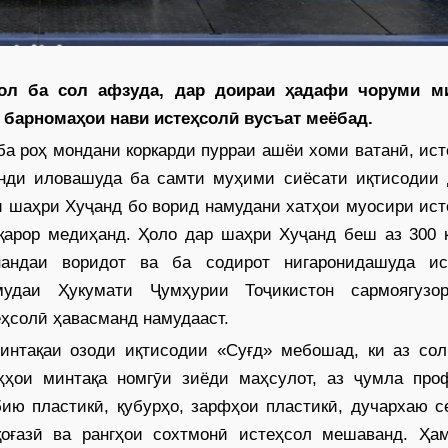
ол ба сол афзуда, дар доираи ҳадафи чоруми м
 барномаҳои нави истеҳсолӣ вусъат меёбад.
 ба роҳ мондани коркарди пурраи ашёи хоми ватанӣ, ис
анди иловашуда ба самти муҳими сиёсати иқтисодии 
и шаҳри Хуҷанд бо ворид намудани хатҳои муосири ис
қарор медиҳанд. Ҳоло дар шаҳри Хуҷанд беш аз 300 к
нандаи воридот ва ба содирот нигаронидашуда ис
мудаи Ҳукумати Ҷумҳурии Тоҷикистон сармоягузо
еҳсолӣ ҳавасманд намудааст.
интақаи озоди иқтисодии «Суғд» мебошад, ки аз сол
ҳҳои минтақа номгӯи зиёди маҳсулот, аз ҷумла про
ю плас­тикӣ, қубурҳо, зарфҳои пластикӣ, дучархаю с
қоғазӣ ва рангҳои сохтмонӣ истеҳсол мешаванд. Ҳам