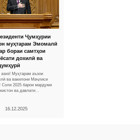
езиденти Ҷумҳурии
он муҳтарам Эмомалӣ
ар бораи самтҳои
иёсати дохилӣ ва
ҷумҳурӣ
 азиз! Муҳтарам аъзои
лӣ ва вакилони Маҷлиси
! Соли 2025 барои мардуми
кистон ва давлати
оли тоҷикон бо дастовардҳои
 рӯйдодҳои
16.12.2025