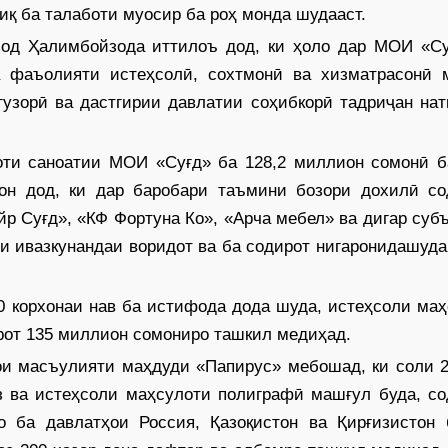
иқ ба талаботи муосир ба роҳ монда шудааст.
зод Ҳалимбойзода иттилоъ дод, ки ҳоло дар МОИ «Су
а фаъолияти истеҳсолӣ, сохт­монӣ ва хизматрасонӣ 
узорӣ ва дастгирии давлатии соҳибкорӣ тадриҷан нат
оти саноатии МОИ «Суғд» ба 128,2 миллион сомонӣ б
кон дод, ки дар баробари таъмини бозори дохилӣ со
 Суғд», «КФ Фортуна Ко», «Арча мебел» ва дигар ­суб­ъ
и ивазкунандаи воридот ва ба содирот нигаронидашуд
0 корхонаи нав ба истифода дода шуда, истеҳсоли ма
рот 135 миллион сомониро ташкил медиҳад.
и масъулияти маҳдуди «Папирус» мебошад, ки соли 2
аз ва истеҳсоли маҳсулоти полиграфӣ машғул буда, с
о ба давлатҳои Россия, Қазоқистон ва Қирғизистон 