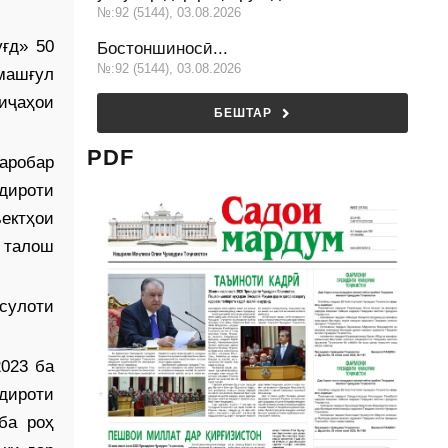
№:92 (5144), 03.08.2026
ғд» 50
Бостоншиносӣ...
№:92 (5144), 03.08.2026
машғул
иҷаҳои
БЕШТАР
PDF
аробар
дироти
ект­ҳои
а талош
ҳсулоти
023 ба
одироти
ба роҳ