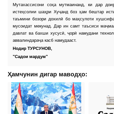
Мутахассисони соҳа мутмаинанд, ки дар дои
истеҳсолии шаҳри Хуҷанд боз ҳам бештар ист
таъмини бозори дохилӣ бо маҳсулоти хушсифа
мусоидат мекунад. Дар ин самт таъсиси маҷмаа
давлат ва бахши хусусӣ, ҷорӣ намудани техно
аввалиндараҷа касб намудааст.
Нодир ТУРСУНОВ,
"Садои мардум"
Ҳамчунин дигар маводҳо: