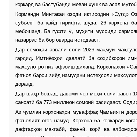
коркард ва бастубанди меваи хушк ва асал мутоб
Корманди Минтақаи озоди иқтисодии «Суғд» О
субъект ба қайд гирифта шуда, 26 корхона б
мебошанд. Ба гуфти ӯ, муҳити мусоиди сармояг
назаррас ба бор оварда истодааст.
Дар семоҳаи аввали соли 2026 маҷмуи маҳсул
гардид. Имтиёзҳои давлатӣ ба соҳибкорон им
маҳсулотро низ афзоиш диҳанд. Корхонаҳои «Сайр
фаъол барои зиёд намудани истеҳсоли маҳсулот
доранд.
Дар шаҳр бошад, давоми чор моҳи соли равон 1
саноатӣ ба 773 миллион сомонӣ расидааст. Соди
Аз ҷумлаи корхонаҳои муваффақ Ҷамъияти доро
фаъолият оғоз намуд. Корхона ба коркарди қоғ
дафтарҳои мактабӣ, фаннӣ, корӣ ва албомҳор