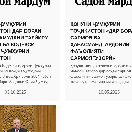
ҶУМҲУРИИ
ҚОНУНИ ҶУМҲУРИИ
ТОН ДАР БОРАИ
ТОҶИКИСТОН «ДАР БОР
АМУДАНИ ТАҒЙИРУ
САРМОЯ ВА
 БА КОДЕКСИ
ҲАВАСМАНДГАРДОНИИ
 ҶУМҲУРИИ
ФАЪОЛИЯТИ
СТОН
САРМОЯГУЗОРӢ»
а Кодекси гумруки Ҷумҳурии
Қонуни мазкур асосҳои ҳуқуқию и
ки бо Қонуни Ҷумҳурии
муносибатҳоро дар соҳаи сармоя
з 3 декабри соли 2004 қабул
фаъолияти сармоягузорӣ, аз ҷум
бори Маҷлиси Олии Ҷумҳурии
тавассути амалисозии лоиҳаҳои
. 2004, № 12, қ. 2, мод.703,
сармоягузорӣ бо истифода аз низ
03.10.2025
16.05.2025
ҳавасмандгардонӣ ва