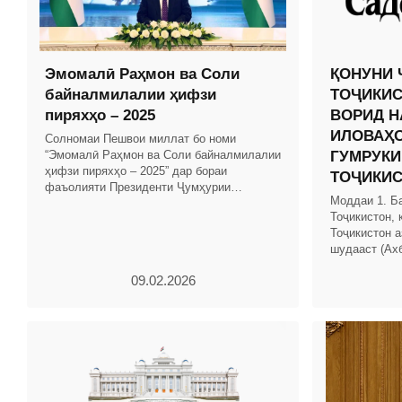
Эмомалӣ Раҳмон ва Соли
ҚОНУНИ 
байналмилалии ҳифзи
ТОҶИКИС
пиряхҳо – 2025
ВОРИД Н
ИЛОВАҲО
Солномаи Пешвои миллат бо номи
“Эмомалӣ Раҳмон ва Соли байналмилалии
ГУМРУКИ
ҳифзи пиряхҳо – 2025” дар бораи
ТОҶИКИ
фаъолияти Президенти Ҷумҳурии
Моддаи 1. Б
Тоҷикистон ва Ҳукумати кишвар бо
Тоҷикистон, 
таҳлили рушди иқтисоди миллӣ омода
Тоҷикистон а
шудааст (Ах
Тоҷикистон, с
09.02.2026
мод.