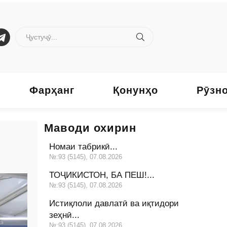
Фарҳанг
Қонунҳо
Рӯзн
Маводи охирин
Номаи табрикӣ...
№:93 (5145), 07.08.2026
ТОҶИКИСТОН, БА ПЕШ!...
№:93 (5145), 07.08.2026
Истиқлоли давлатӣ ва иқтидори
зеҳнӣ...
№:93 (5145), 07.08.2026