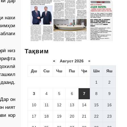
 ки дар
ди нахи
шимҳои
маблағи
Тақвим
орӣ низ
гирифта
«
Август 2026 »
дохилӣ
Дш
Сш
Чш
Пш
Ҷм
Шн
Яш
 ташкил
даанд.
1
2
3
4
5
6
7
8
9
 Дар он
10
11
12
13
14
15
16
он ният
ави кор
17
18
19
20
21
22
23