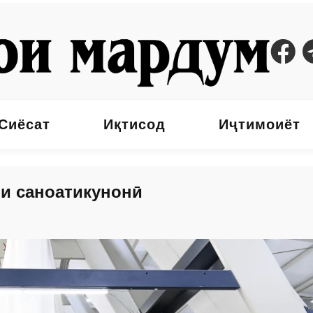
Сиёсат
Иқтисод
Иҷтимоиёт
и саноатикунонӣ