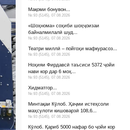
Мақоми бонувон...
№:93 (5145), 07.08.2026
«Шоҳнома» соҳиби шоҳҷоизаи
байналмилалӣ шуд...
№:93 (5145), 07.08.2026
Театри миллӣ – пойгоҳи мафкурасоз...
№:93 (5145), 07.08.2026
Ноҳияи Фирдавсӣ таъсиси 5372 ҷойи
нави кор дар 6 моҳ...
№:93 (5145), 07.08.2026
Хидматгор...
№:93 (5145), 07.08.2026
Минтақаи Кӯлоб. Ҳаҷми истеҳсоли
маҳсулоти кишоварзӣ 108,6...
№:93 (5145), 07.08.2026
Кӯлоб. Қариб 5000 нафар бо ҷойи кор