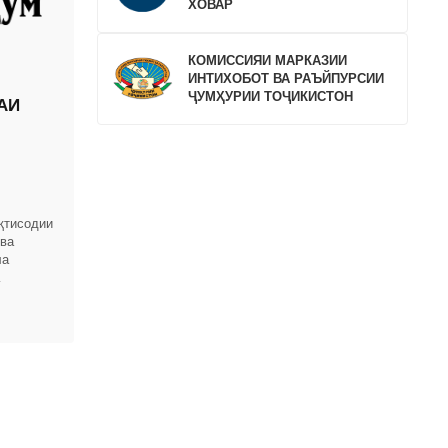
ХОВАР
КОМИССИЯИ МАРКАЗИИ
ИНТИХОБОТ ВА РАЪЙПУРСИИ
ҶУМҲУРИИ ТОҶИКИСТОН
АИ
қтисодии
 ва
ла
омҳои