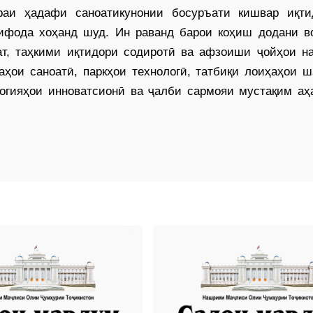
раи ҳадафи саноатикунонии босуръати кишвар иқти
ифода хоҳанд шуд. Ин раванд барои коҳиш додани во
т, таҳкими иқтидори содиротӣ ва афзоиши ҷойҳои на
ҳои саноатӣ, паркҳои технологӣ, татбиқи лоиҳаҳои ш
логияҳои инноватсионӣ ва ҷалби сармояи мустақим аҳ