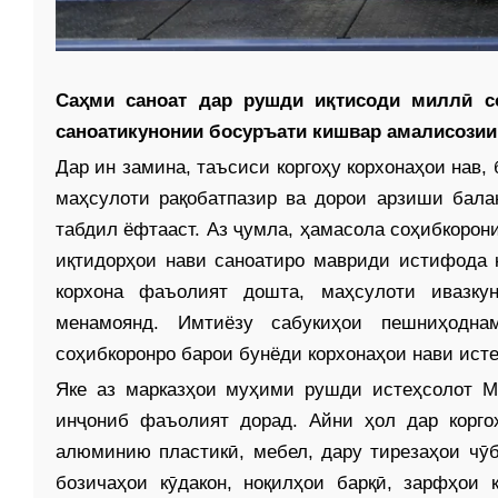
Саҳми саноат дар рушди иқтисоди миллӣ с
саноатикунонии босур­ъати кишвар амалисозии
Дар ин замина, таъсиси коргоҳу корхонаҳои нав,
маҳсулоти рақобатпазир ва дорои арзиши бал
табдил ёфтааст. Аз ҷумла, ҳамасола соҳибкорон
иқтидорҳои нави саноатиро мавриди истифода 
корхона фаъолият дошта, маҳсулоти ивазку
менамоянд. Имтиёзу сабукиҳои пешниҳодна
соҳибкоронро барои бунёди корхонаҳои нави ист
Яке аз марказҳои муҳими рушди истеҳсолот М
инҷониб фаъолият дорад. Айни ҳол дар корго
алюминию пластикӣ, мебел, дару тирезаҳои чӯби
бозичаҳои кӯдакон, ноқилҳои барқӣ, зарфҳои 