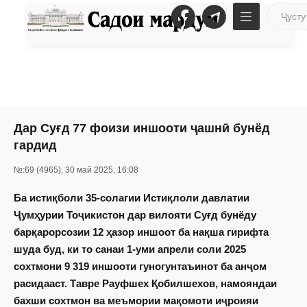
Дар Суғд 77 фоизи иншооти ҷашнӣ бунёд
гардид
№:69 (4965), 30 май 2025, 16:08
Ба истиқболи 35-солагии Истиқлоли давлатии
Ҷумҳурии Тоҷикис­тон дар вилояти Суғд бунёду
барқарорсозии 12 ҳазор иншоот ба нақша гирифта
шуда буд, ки то санаи 1-уми апрели соли 2025
сохтмони 9 319 иншооти гуногунтаъинот ба анҷом
расидааст. Тавре Рауфшех Қобилшехов, намояндаи
бахши сохтмон ва меъмории мақомоти иҷроияи