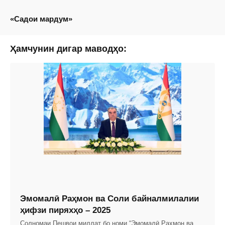
«Садои мардум»
Ҳамчунин дигар маводҳо:
Эмомалӣ Раҳмон ва Соли байналмилалии
ҳифзи пиряхҳо – 2025
Солномаи Пешвои миллат бо номи “Эмомалӣ Раҳмон ва