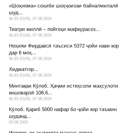
«Шоҳнома» соҳиби шоҳҷоизаи байналмилалӣ
шуд...
№:93 (5145), 07.08.2026
Театри миллӣ – пойгоҳи мафкурасоз...
№:93 (5145), 07.08.2026
Ноҳияи Фирдавсӣ таъсиси 5372 ҷойи нави кор
дар 6 моҳ...
№:93 (5145), 07.08.2026
Хидматгор...
№:93 (5145), 07.08.2026
Минтақаи Кӯлоб. Ҳаҷми истеҳсоли маҳсулоти
кишоварзӣ 108,6...
№:93 (5145), 07.08.2026
Кӯлоб. Қариб 5000 нафар бо ҷойи кор таъмин
шуданд...
03.08.2026
Иқдоме, ки аҳамияти махсус дорад...