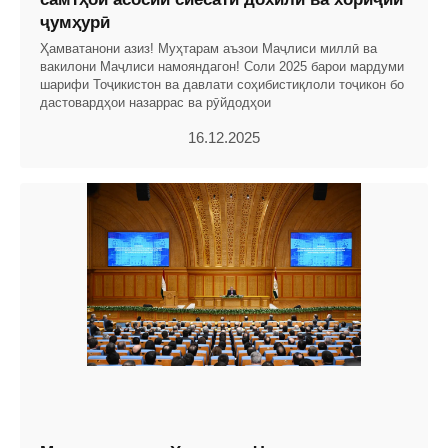
ҷумҳурӣ
Ҳамватанони азиз! Муҳтарам аъзои Маҷлиси миллӣ ва
вакилони Маҷлиси намояндагон! Соли 2025 барои мардуми
шарифи Тоҷикистон ва давлати соҳибистиқлоли тоҷикон бо
дастовардҳои назаррас ва рӯйдодҳои
16.12.2025