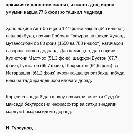
ҳокимияти давлатии вилоят, иттилоъ дод, иҷрои
умумии нақша 77,6 фоизро ташкил медиҳад.
Ҳоло ноҳияи Ашт бо иҷрои 127 фоизи нақша (945 иншоот)
пешсаф буда, ноҳияи Бобоҷон Ғафуров ва шаҳри Хуҷанд
мутаносибан бо 83 фоиз (1650 ва 788 иншоот) натиҷаҳои
назаррас нишон додаанд. Дар ҳамин ҳол, дар ноҳияи
Кӯҳистони Мастчоҳ (51,3 фоиз), шаҳрҳои Бӯстон (67,7
фоиз), Гулистон (65,7 фоиз), Шаҳристон (64,6 фоиз) ва
Истаравшан (61,2 фоиз) иҷрои нақша қаноатбахш набуда,
ниёз ба тадбирандешиҳои иловагӣ дорад.
Корҳои созандагӣ дар шаҳру ноҳияҳои вилояти Суғд бо
мақсади беҳтарсозии инфрасох­тор ва сатҳи зиндагии
мардум бомаром идома доранд.
Н. Турсунов,