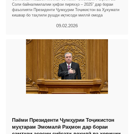
Соли байналмилалии ҳифзи пиряхҳо – 2025” дар бораи
фаъолияти Президенти Ҷумҳурии Тоҷикистон ва Ҳукумати
кишвар бо таҳлили рушди иқтисоди миллӣ омода
09.02.2026
Паёми Президенти Ҷумҳурии Тоҷикистон
муҳтарам Эмомалӣ Раҳмон дар бораи
самтҳои асосии сиёсати дохилӣ ва хориҷии