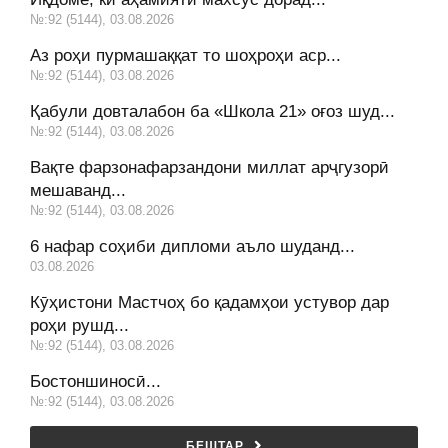
№:92 (5144), 03.08.2026
Аз роҳи пурмашаққат то шоҳроҳи аср...
№:92 (5144), 03.08.2026
Қабули довталабон ба «Школа 21» оғоз шуд...
№:92 (5144), 03.08.2026
Вақте фарзонафарзандони миллат арҷгузорӣ
мешаванд...
№:92 (5144), 03.08.2026
6 нафар соҳиби дипломи аъло шуданд...
03.08.2026
Кӯҳистони Мастчоҳ бо қадамҳои устувор дар
роҳи рушд...
№:92 (5144), 03.08.2026
Бостоншиносӣ...
№:92 (5144), 03.08.2026
БЕШТАР