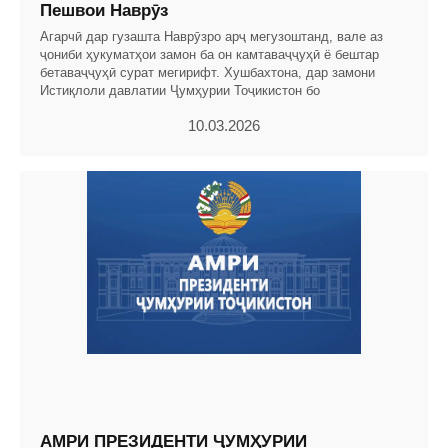
Пешвои Наврӯз
Агарчӣ дар гузашта Наврӯзро арҷ мегузоштанд, вале аз
ҷониби ҳукуматҳои замон ба он камтаваҷҷуҳӣ ё бештар
бетаваҷҷуҳӣ сурат мегирифт. Хушбахтона, дар замони
Истиқлоли давлатии Ҷумҳурии Тоҷикистон бо
10.03.2026
АМРИ ПРЕЗИДЕНТИ ҶУМҲУРИИ