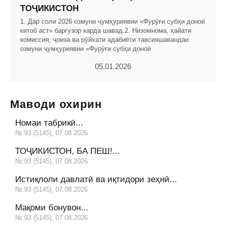
ТОҶИКИСТОН
1. Дар соли 2026 озмуни ҷумҳуриявии «Фурӯғи субҳи доноӣ
китоб аст» баргузор карда шавад.2. Низомнома, ҳайати
комиссия, ҷоиза ва рӯйхати адабиёти тавсияшавандаи
озмуни ҷумҳуриявии «Фурӯғи субҳи доноӣ
05.01.2026
Маводи охирин
Номаи табрикӣ...
№:93 (5145), 07.08.2026
ТОҶИКИСТОН, БА ПЕШ!...
№:93 (5145), 07.08.2026
Истиқлоли давлатӣ ва иқтидори зеҳнӣ...
№:93 (5145), 07.08.2026
Мақоми бонувон...
№:93 (5145), 07.08.2026